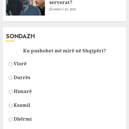
serverat?
MARCH 25, 2025
SONDAZH
Ku pushohet më mirë në Shqipëri?
Vlorë
Durrës
Himarë
Ksamil
Dhërmi