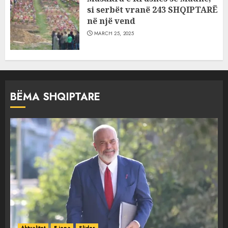
si serbët vranë 243 SHQIPTARË
në një vend
MARCH 25, 2025
BËMA SHQIPTARE
Aktualitet
E jona
Slider