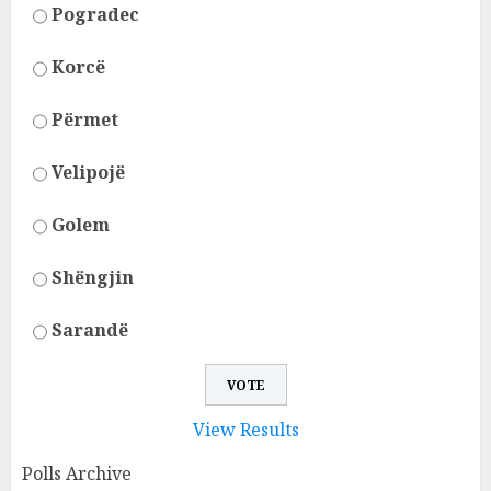
Pogradec
Korcë
Përmet
Velipojë
Golem
Shëngjin
Sarandë
View Results
Polls Archive