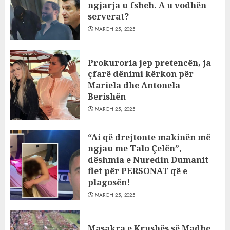
ngjarja u fsheh. A u vodhën
serverat?
MARCH 25, 2025
Prokuroria jep pretencën, ja
çfarë dënimi kërkon për
Mariela dhe Antonela
Berishën
MARCH 25, 2025
“Ai që drejtonte makinën më
ngjau me Talo Çelën”,
dëshmia e Nuredin Dumanit
flet për PERSONAT që e
plagosën!
MARCH 25, 2025
Masakra e Krushës së Madhe,