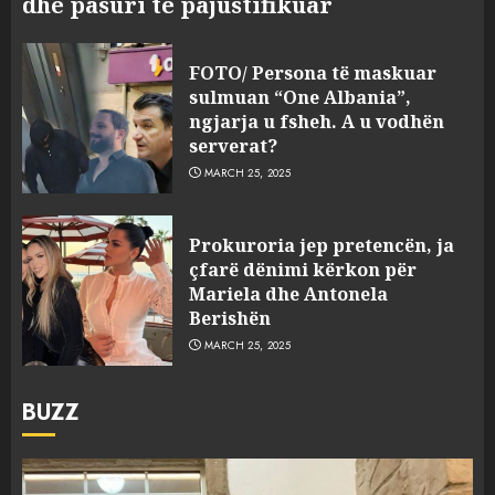
dhe pasuri të pajustifikuar
FOTO/ Persona të maskuar
sulmuan “One Albania”,
ngjarja u fsheh. A u vodhën
serverat?
MARCH 25, 2025
Prokuroria jep pretencën, ja
çfarë dënimi kërkon për
Mariela dhe Antonela
Berishën
MARCH 25, 2025
BUZZ