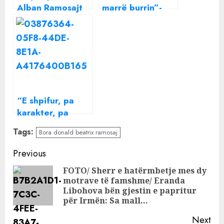
Alban Ramosajt
marrë burrin”-
dhe Agim Doçit,
Ndjekësit i
vjen reagimi i
kërkojnë të ketë
parë i Beatrix: Me
kujdes me
njerëz si ti…
Beatrix dhe i
kujtojnë si i mori
Donaldin nga
“duart” Borës, si
“E shpifur, pa
reagon Dafina
karakter, pa
Zeqiri
dinjitet”, fansat
Tags:
Bora donald beatrix ramosaj
“masakrojnë”
Borën pas
Continue
Previous
ribashkimit me
Reading
FOTO/ Sherr e hatërmbetje mes dy
Donaldin: E ule
motrave të famshme/ Eranda
Pre
veten për famë
Libohova bën gjestin e papritur
pos
për Irmën: Sa mall…
Next