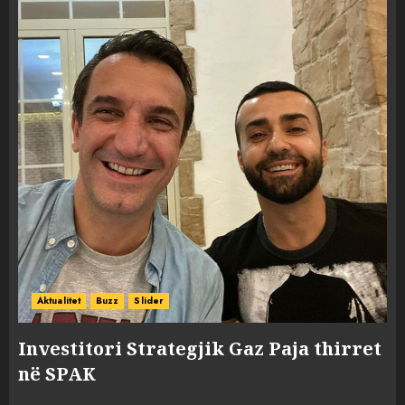
Aktualitet
Buzz
Slider
Investitori Strategjik Gaz Paja thirret
në SPAK