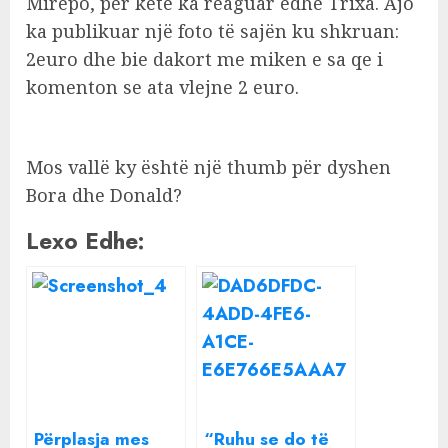
Mirëpo, për këtë ka reaguar edhe Trixa. Ajo
ka publikuar një foto të sajën ku shkruan:
2euro dhe bie dakort me miken e sa qe i
komenton se ata vlejne 2 euro.
Mos vallë ky është një thumb për dyshen
Bora dhe Donald?
Lexo Edhe:
Përplasja mes
“Ruhu se do të