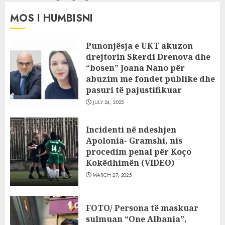
MOS I HUMBISNI
Punonjësja e UKT akuzon
drejtorin Skerdi Drenova dhe
“bosen” Joana Nano për
abuzim me fondet publike dhe
pasuri të pajustifikuar
JULY 24, 2025
Incidenti në ndeshjen
Apolonia- Gramshi, nis
procedim penal për Koço
Kokëdhimën (VIDEO)
MARCH 27, 2025
FOTO/ Persona të maskuar
sulmuan “One Albania”,