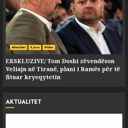
Aktualitet
E jona
Slider
EKSKLUZIVE/ Tom Doshi zëvendëson
Veliajn në Tiranë, plani i Ramës për të
fituar kryeqytetin
AKTUALITET