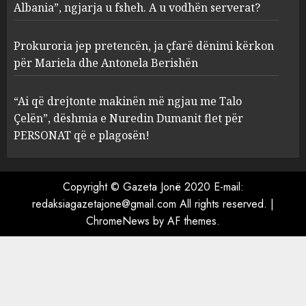
Albania”, ngjarja u fsheh. A u vodhën serverat?
3
MARCH 25, 2025
Prokuroria jep pretencën, ja çfarë dënimi kërkon
Prokuroria jep pretencën, ja
për Mariela dhe Antonela Berishën
çfarë dënimi kërkon për
Mariela dhe Antonela
“Ai që drejtonte makinën më ngjau me Talo
Berishën
Çelën”, dëshmia e Nuredin Dumanit flet për
4
MARCH 25, 2025
PERSONAT që e plagosën!
“Ai që drejtonte makinën më
ngjau me Talo Çelën”,
Copyright © Gazeta Jonë 2020 E-mail:
dëshmia e Nuredin Dumanit
redaksiagazetajone@gmail.com
All rights reserved.
|
flet për PERSONAT që e
ChromeNews
by AF themes.
plagosën!
5
MARCH 25, 2025