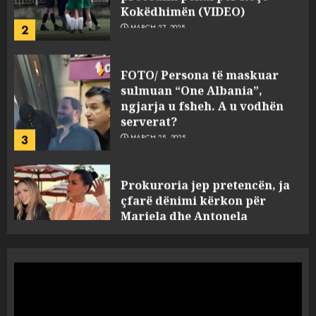
FOTO/ Persona të maskuar
sulmuan “One Albania”,
ngjarja u fsheh. A u vodhën
serverat?
3
MARCH 25, 2025
Prokuroria jep pretencën, ja
çfarë dënimi kërkon për
Mariela dhe Antonela
Berishën
4
MARCH 25, 2025
“Ai që drejtonte makinën më
ngjau me Talo Çelën”,
dëshmia e Nuredin Dumanit
flet për PERSONAT që e