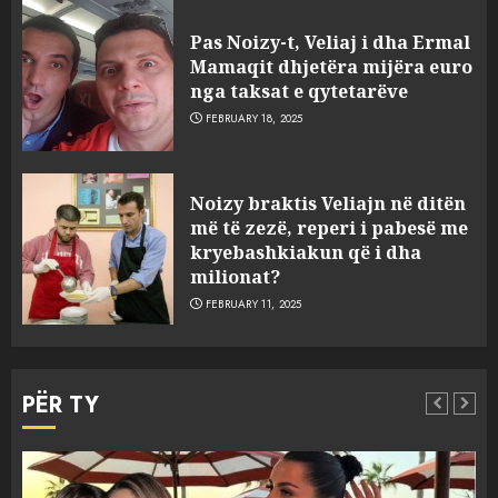
Pas Noizy-t, Veliaj i dha Ermal
Mamaqit dhjetëra mijëra euro
nga taksat e qytetarëve
FEBRUARY 18, 2025
FOTO/ Persona të maskuar
Noizy braktis Veliajn në ditën
sulmuan “One Albania”,
më të zezë, reperi i pabesë me
ngjarja u fsheh. A u vodhën
kryebashkiakun që i dha
serverat?
milionat?
3
MARCH 25, 2025
FEBRUARY 11, 2025
Prokuroria jep pretencën, ja
çfarë dënimi kërkon për
PËR TY
Mariela dhe Antonela
Berishën
4
MARCH 25, 2025