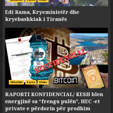
Edi Rama, Kryeministër dhe
kryebashkiak i Tiranës
Aktualitet
E jona
Slider
RAPORTI KONFIDENCIAL/ KESH blen
energjinë sa “frengu pulën”, HEC -et
private e përdorin për prodhim