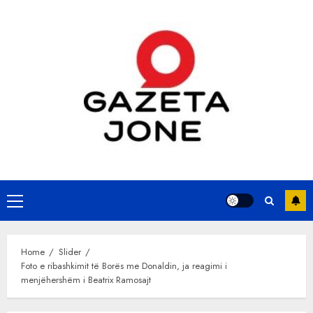
Skip
to
content
Primary
Menu
Home
Slider
Foto e ribashkimit të Borës me Donaldin, ja reagimi i
menjëhershëm i Beatrix Ramosajt