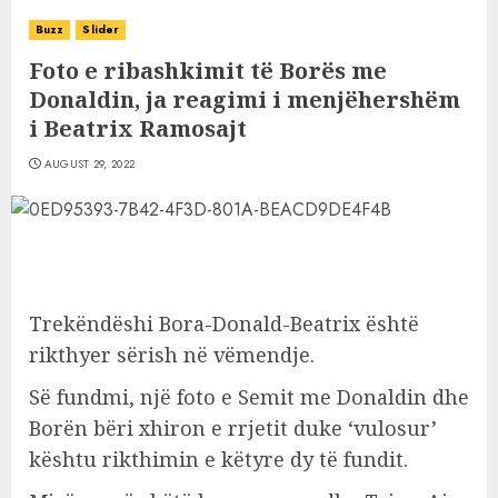
Buzz
Slider
Foto e ribashkimit të Borës me
Donaldin, ja reagimi i menjëhershëm
i Beatrix Ramosajt
AUGUST 29, 2022
Trekëndëshi Bora-Donald-Beatrix është
rikthyer sërish në vëmendje.
Së fundmi, një foto e Semit me Donaldin dhe
Borën bëri xhiron e rrjetit duke ‘vulosur’
kështu rikthimin e këtyre dy të fundit.