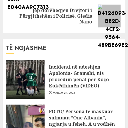
Jep dorëheqjen Drejtori i
Next
Përgjithshëm i Policisë, Gledis
post:
Nano
TË NGJASHME
Incidenti në ndeshjen
Apolonia- Gramshi, nis
procedim penal për Koço
Kokëdhimën (VIDEO)
MARCH 27, 2025
FOTO/ Persona të maskuar
sulmuan “One Albania”,
ngjarja u fsheh. A u vodhën