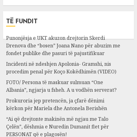
TË FUNDIT
Punonjësja e UKT akuzon drejtorin Skerdi
Drenova dhe “bosen” Joana Nano për abuzim me
fondet publike dhe pasuri të pajustifikuar
Incidenti në ndeshjen Apolonia- Gramshi, nis
procedim penal për Koço Kokëdhimën (VIDEO)
FOTO/ Persona të maskuar sulmuan “One
Albania”, ngjarja u fsheh. A u vodhën serverat?
Prokuroria jep pretencën, ja çfarë dënimi
kërkon për Mariela dhe Antonela Berishën
“Ai që drejtonte makinën më ngjau me Talo
Çelën”, dëshmia e Nuredin Dumanit flet për
PERSONAT që e plagosën!