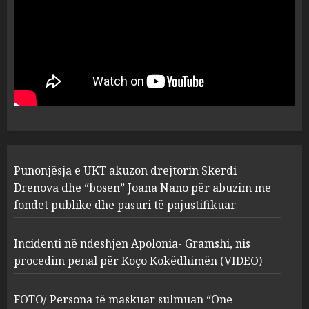
plagosën!
5
MARCH 25, 2025
Punonjësja e UKT akuzon
drejtorin Skerdi Drenova dhe
“bosen” Joana Nano për
abuzim me fondet publike dhe
pasuri të pajustifikuar
1
JULY 24, 2025
Incidenti në ndeshjen
Punonjësja e UKT akuzon drejtorin Skerdi
Apolonia- Gramshi, nis
procedim penal për Koço
Drenova dhe “bosen” Joana Nano për abuzim me
Kokëdhimën (VIDEO)
fondet publike dhe pasuri të pajustifikuar
2
MARCH 27, 2025
Incidenti në ndeshjen Apolonia- Gramshi, nis
procedim penal për Koço Kokëdhimën (VIDEO)
FOTO/ Persona të maskuar
sulmuan “One Albania”,
ngjarja u fsheh. A u vodhën
FOTO/ Persona të maskuar sulmuan “One
serverat?