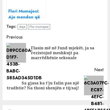
Flori Mumajesi:
Ajo mendon që
po viktimizohem,
Tags:
daje
Flor mumajesi
unë s’jam as
servil, as
Continue
Previous
b*thlëpirës
Reading
Flasin më në fund mjekët, ja sa
Pre
rezistojnë meshkujt pa
pos
marrëdhënie seksuale
Next
Sa gjasa ka t’ju falin pas një
Next
tradhtie? Na thoni shenjën e tij/saj!
post: