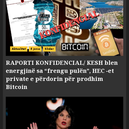
Aktualitet
E jona
Slider
RAPORTI KONFIDENCIAL/ KESH blen
energjinë sa “frengu pulën”, HEC -et
private e përdorin për prodhim
Bitcoin