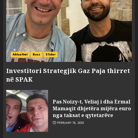
Aktualitet
Buzz
Slider
Investitori Strategjik Gaz Paja thirret
në SPAK
Pas Noizy-t, Veliaj i dha Ermal
Mamaqit dhjetëra mijëra euro
nga taksat e qytetarëve
FEBRUARY 18, 2025