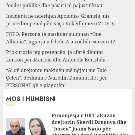
fondet publike dhe pasuri të pajustifikuar
Incidenti në ndeshjen Apolonia- Gramshi, nis
procedim penal për Koço Kokëdhimën (VIDEO)
FOTO/ Persona të maskuar sulmuan “One
Albania”, ngjarja u fsheh. A u vodhën serverat?
Prokuroria jep pretencën, ja çfarë dënimi
kërkon për Mariela dhe Antonela Berishën
“Ai që drejtonte makinën më ngjau me Talo
Çelën”, dëshmia e Nuredin Dumanit flet për
PERSONAT që e plagosën!
MOS I HUMBISNI
Punonjësja e UKT akuzon
drejtorin Skerdi Drenova dhe
“bosen” Joana Nano për