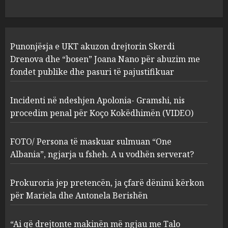
pasuri të pajustifikuar
1
JULY 24, 2025
Incidenti në ndeshjen
Punonjësja e UKT akuzon drejtorin Skerdi
Apolonia- Gramshi, nis
procedim penal për Koço
Drenova dhe “bosen” Joana Nano për abuzim me
Kokëdhimën (VIDEO)
fondet publike dhe pasuri të pajustifikuar
2
MARCH 27, 2025
Incidenti në ndeshjen Apolonia- Gramshi, nis
procedim penal për Koço Kokëdhimën (VIDEO)
FOTO/ Persona të maskuar
sulmuan “One Albania”,
ngjarja u fsheh. A u vodhën
FOTO/ Persona të maskuar sulmuan “One
serverat?
Albania”, ngjarja u fsheh. A u vodhën serverat?
3
MARCH 25, 2025
Prokuroria jep pretencën, ja çfarë dënimi kërkon
Prokuroria jep pretencën, ja
për Mariela dhe Antonela Berishën
çfarë dënimi kërkon për
Mariela dhe Antonela
“Ai që drejtonte makinën më ngjau me Talo
Berishën