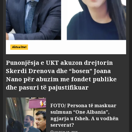
Aktualitet
Punonjësja e UKT akuzon drejtorin
Skerdi Drenova dhe “bosen” Joana
Nano për abuzim me fondet publike
dhe pasuri të pajustifikuar
FOTO/ Persona të maskuar
sulmuan “One Albania”,
ngjarja u fsheh. A u vodhën
serverat?