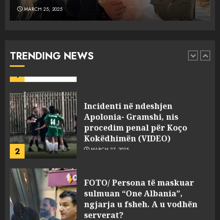
MARCH 25, 2025
Punonjësja e UKT akuzon
drejtorin Skerdi Drenova dhe
“bosen” Joana Nano për
abuzim me fondet publike dhe
TRENDING NEWS
pasuri të pajustifikuar
1
JULY 24, 2025
Incidenti në ndeshjen
Apolonia- Gramshi, nis
procedim penal për Koço
Kokëdhimën (VIDEO)
2
MARCH 27, 2025
FOTO/ Persona të maskuar
sulmuan “One Albania”,
ngjarja u fsheh. A u vodhën
serverat?
3
MARCH 25, 2025