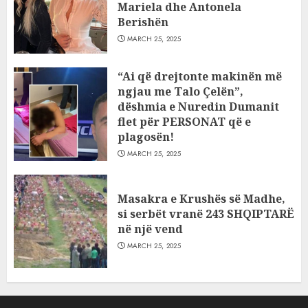
Mariela dhe Antonela
Berishën
MARCH 25, 2025
“Ai që drejtonte makinën më
ngjau me Talo Çelën”,
dëshmia e Nuredin Dumanit
flet për PERSONAT që e
plagosën!
MARCH 25, 2025
Masakra e Krushës së Madhe,
si serbët vranë 243 SHQIPTARË
në një vend
MARCH 25, 2025