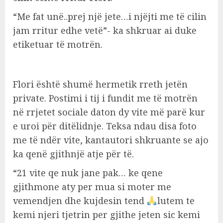
“Me fat unë..prej një jete…i njëjti me të cilin
jam rritur edhe vetë”- ka shkruar ai duke
etiketuar të motrën.
Flori është shumë hermetik rreth jetën
private. Postimi i tij i fundit me të motrën
në rrjetet sociale daton dy vite më parë kur
e uroi për ditëlidnje. Teksa ndau disa foto
me të ndër vite, kantautori shkruante se ajo
ka qenë gjithnjë atje për të.
“21 vite qe nuk jane pak… ke qene
gjithmone aty per mua si moter me
vemendjen dhe kujdesin tend
lutem te
kemi njeri tjetrin per gjithe jeten sic kemi