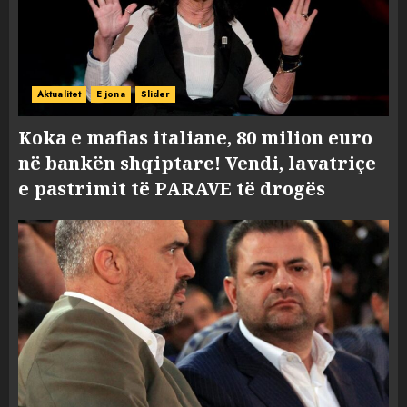
Aktualitet
E jona
Slider
Koka e mafias italiane, 80 milion euro
në bankën shqiptare! Vendi, lavatriçe
e pastrimit të PARAVE të drogës