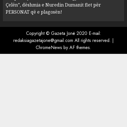
Çelën”, dëshmia e Nuredin Dumanit flet për
4
MARCH 25, 2025
PERSONAT që e plagosën!
“Ai që drejtonte makinën më
ngjau me Talo Çelën”,
Copyright © Gazeta Jonë 2020 E-mail:
dëshmia e Nuredin Dumanit
redaksiagazetajone@gmail.com
All rights reserved.
|
flet për PERSONAT që e
ChromeNews
by AF themes.
plagosën!
5
MARCH 25, 2025