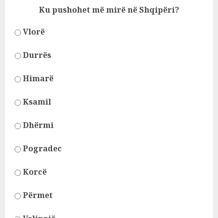
Ku pushohet më mirë në Shqipëri?
Vlorë
Durrës
Himarë
Ksamil
Dhërmi
Pogradec
Korcë
Përmet