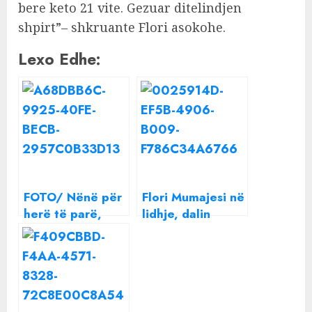
bere keto 21 vite. Gezuar ditelindjen
shpirt”– shkruante Flori asokohe.
Lexo Edhe:
FOTO/ Nënë për
Flori Mumajesi në
herë të parë,
lidhje, dalin
modelja
pamjet duke u
shqiptare ndan
puthur me
foton e ëmbël
moderatoren e
me të bijën
njohur (VIDEO)