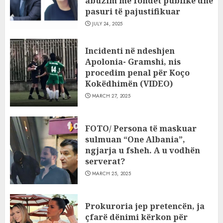
abuzim me fondet publike dhe
pasuri të pajustifikuar
JULY 24, 2025
Incidenti në ndeshjen
Apolonia- Gramshi, nis
procedim penal për Koço
Kokëdhimën (VIDEO)
MARCH 27, 2025
FOTO/ Persona të maskuar
sulmuan “One Albania”,
ngjarja u fsheh. A u vodhën
serverat?
MARCH 25, 2025
Prokuroria jep pretencën, ja
çfarë dënimi kërkon për