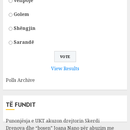
Velipojë
Golem
Shëngjin
Sarandë
View Results
Polls Archive
TË FUNDIT
Punonjësja e UKT akuzon drejtorin Skerdi
Drenova dhe “bosen” Joana Nano për abuzim me