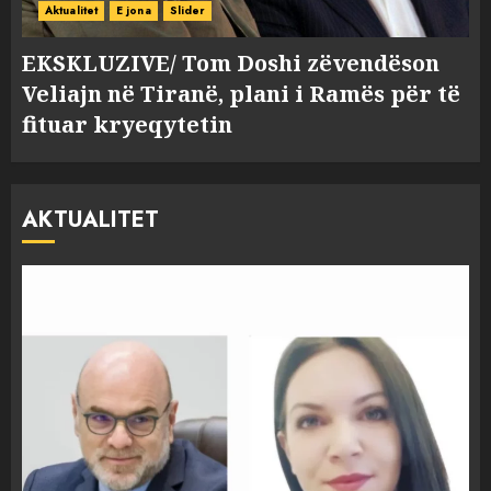
Aktualitet
E jona
Slider
EKSKLUZIVE/ Tom Doshi zëvendëson
Veliajn në Tiranë, plani i Ramës për të
fituar kryeqytetin
AKTUALITET