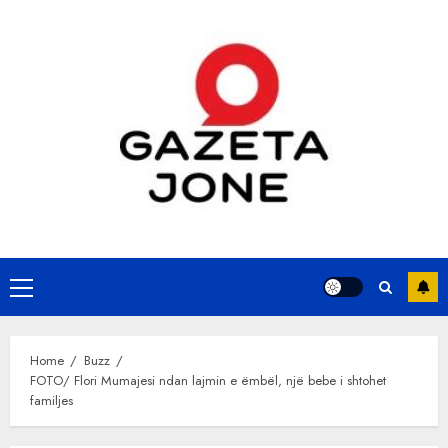
Skip
to
content
Primary
Menu
Home
Buzz
FOTO/ Flori Mumajesi ndan lajmin e ëmbël, një bebe i shtohet
familjes