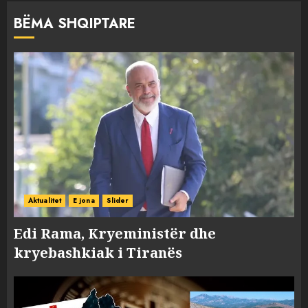
BËMA SHQIPTARE
Aktualitet
E jona
Slider
Edi Rama, Kryeministër dhe
kryebashkiak i Tiranës