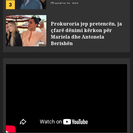
Prokuroria jep pretencën, ja
çfarë dënimi kërkon për
Mariela dhe Antonela
Berishën
4
MARCH 25, 2025
“Ai që drejtonte makinën më
ngjau me Talo Çelën”,
dëshmia e Nuredin Dumanit
flet për PERSONAT që e
plagosën!
5
MARCH 25, 2025
Punonjësja e UKT akuzon
drejtorin Skerdi Drenova dhe
“bosen” Joana Nano për
abuzim me fondet publike dhe