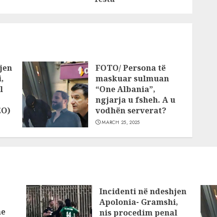
jen
FOTO/ Persona të
,
maskuar sulmuan
l
“One Albania”,
ngjarja u fsheh. A u
EO)
vodhën serverat?
MARCH 25, 2025
Incidenti në ndeshjen
Apolonia- Gramshi,
he
nis procedim penal