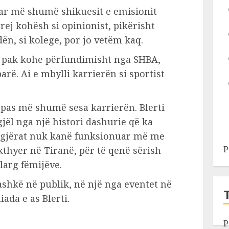
uar më shumë shikuesit e emisionit
prej kohësh si opinionist, pikërisht
dën, si kolege, por jo vetëm kaq.
ra pak kohe përfundimisht nga SHBA,
arë. Ai e mbylli karrierën si sportist
a pas më shumë sesa karrierën. Blerti
gjël nga një histori dashurie që ka
 gjërat nuk kanë funksionuar më me
P
ikthyer në Tiranë, për të qenë sërish
 larg fëmijëve.
bashkë në publik, në një nga eventet në
ada e as Blerti.
P