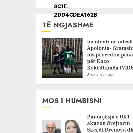
TË NGJASHME
Incidenti në ndesh
Apolonia- Gramshi
nis procedim pena
për Koço
Kokëdhimën (VID
MARCH 27, 2025
MOS I HUMBISNI
Punonjësja e UKT
akuzon drejtorin
Skerdi Drenova d