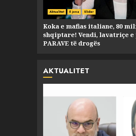
Aktualitet
E jona
Slider
Koka e mafias italiane, 80 mi
shqiptare! Vendi, lavatriçe e
PARAVE të drogës
AKTUALITET