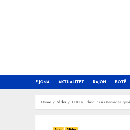
Skip
to
content
E JONA
AKTUALITET
RAJON
BOTË
Home
Slider
FOTO/ I dashur i ri i Beniadës qenk
Buzz
Slider