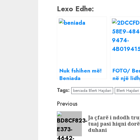
Lexo Edhe:
Nuk fshihen më!
FOTO/ Be
Beniada
në një lid
konfirmon lidhjen
vëllanë e 
Tags:
beniada Blerti Hajdari
Blerti Hajdar
me vëllain e
Hajdarit, ç
Arbër Hajdarit,
kapet “ma
Continue
Previous
babain e dy
Reading
fëmijëve
Ja çfarë i ndodh tru
tuaj pasi hiqni dor
duhani