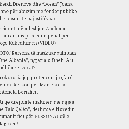
kerdi Drenova dhe “bosen” Joana
ano për abuzim me fondet publike
he pasuri të pajustifikuar
ncidenti në ndeshjen Apolonia-
ramshi, nis procedim penal për
oço Kokëdhimën (VIDEO)
OTO/ Persona të maskuar sulmuan
One Albania”, ngjarja u fsheh. A u
odhën serverat?
rokuroria jep pretencën, ja çfarë
ënimi kërkon për Mariela dhe
ntonela Berishën
Ai që drejtonte makinën më ngjau
e Talo Çelën”, dëshmia e Nuredin
umanit flet për PERSONAT që e
lagosën!