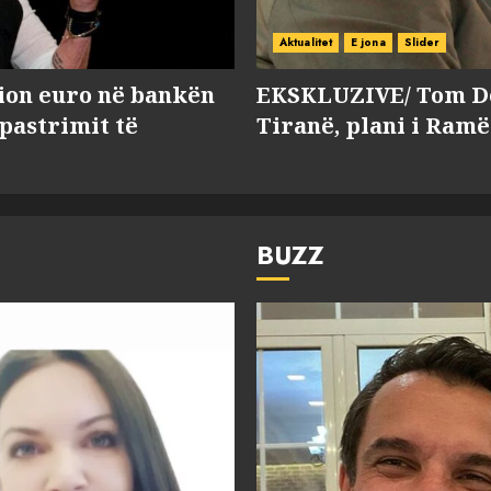
Aktualitet
E jona
Slider
lion euro në bankën
EKSKLUZIVE/ Tom Do
 pastrimit të
Tiranë, plani i Ramë
BUZZ