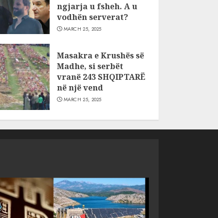
ngjarja u fsheh. A u
vodhën serverat?
MARCH 25, 2025
Masakra e Krushës së
Madhe, si serbët
vranë 243 SHQIPTARË
në një vend
MARCH 25, 2025