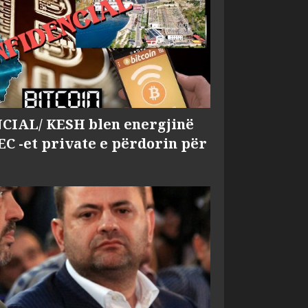
IAL/ KESH blen energjinë
EC -et private e përdorin për