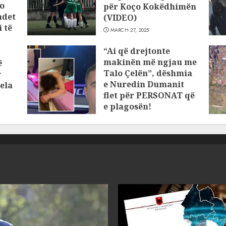
o
për Koço Kokëdhimën
ndet
(VIDEO)
 të
MARCH 27, 2025
“Ai që drejtonte
makinën më ngjau me
ë
Talo Çelën”, dëshmia
r
e Nuredin Dumanit
ela
flet për PERSONAT që
e plagosën!
MARCH 25, 2025