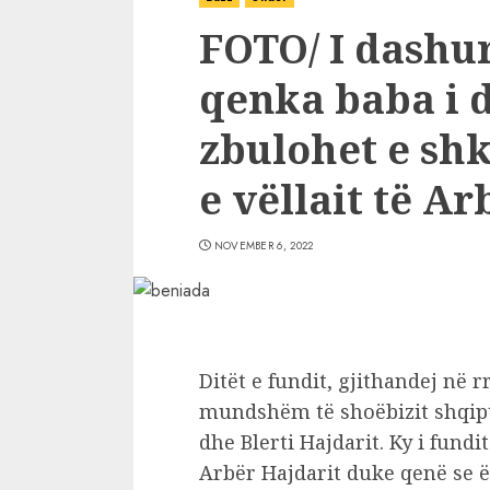
FOTO/ I dashur
qenka baba i d
zbulohet e sh
e vëllait të A
NOVEMBER 6, 2022
Ditët e fundit, gjithandej në rr
mundshëm të shoëbizit shqipta
dhe Blerti Hajdarit. Ky i fundi
Arbër Hajdarit duke qenë se 