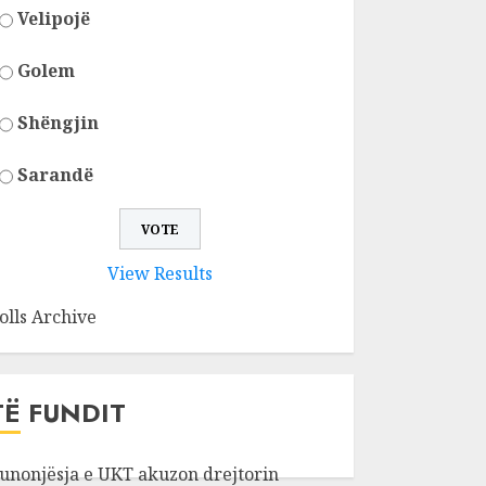
Velipojë
Golem
Shëngjin
Sarandë
View Results
olls Archive
TË FUNDIT
unonjësja e UKT akuzon drejtorin