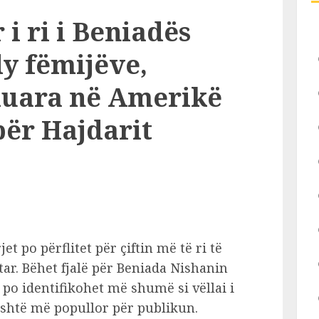
 i ri i Beniadës
y fëmijëve,
kuara në Amerikë
rbër Hajdarit
jet po përflitet për çiftin më të ri të
r. Bëhet fjalë për Beniada Nishanin
t po identifikohet më shumë si vëllai i
është më popullor për publikun.