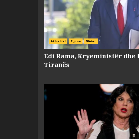
Aktualitet
E jona
Slider
Edi Rama, Kryeministër dhe 
Tiranës