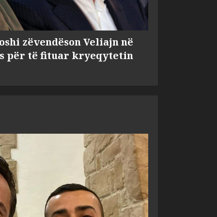
shi zëvendëson Veliajn në
s për të fituar kryeqytetin