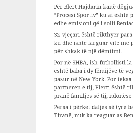
Për Blert Hajdarin kanë dëgj
“Procesi Sportiv” ku ai është 
edhe emisioni që i solli Benia
32-vjeçari është rikthyer pa
ku dhe ishte larguar vite më p
për shkak të një dëmtimi.
Por në SHBA, ish-futbollisti l
është baba i dy fëmijëve të ve
pasur në New York. Por teksa
partneren e tij, Blerti është r
pranë familjes së tij, ndonëse
Përsa i përket daljes së tyre 
Tiranë, nuk ka reaguar as Beni