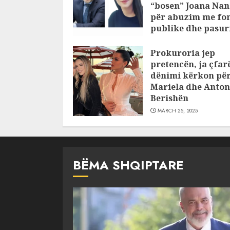
“bosen” Joana Nan
për abuzim me fo
publike dhe pasuri
pajustifikuar
Prokuroria jep
JULY 24, 2025
pretencën, ja çfar
dënimi kërkon pë
Mariela dhe Anton
Berishën
MARCH 25, 2025
BËMA SHQIPTARE