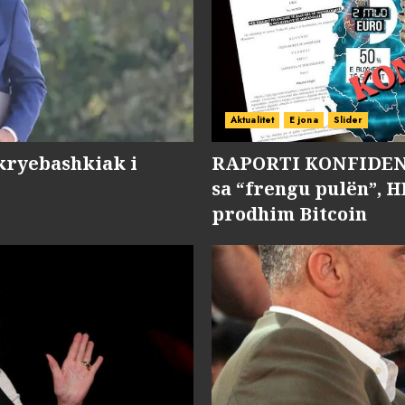
Aktualitet
E jona
Slider
kryebashkiak i
RAPORTI KONFIDENC
sa “frengu pulën”, H
prodhim Bitcoin