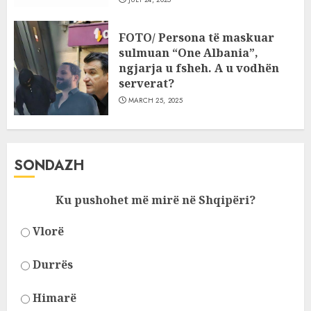
FOTO/ Persona të maskuar
sulmuan “One Albania”,
ngjarja u fsheh. A u vodhën
serverat?
MARCH 25, 2025
SONDAZH
Ku pushohet më mirë në Shqipëri?
Vlorë
Durrës
Himarë