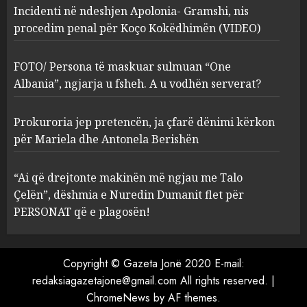
Incidenti në ndeshjen Apolonia- Gramshi, nis
procedim penal për Koço Kokëdhimën (VIDEO)
Incidenti në ndeshjen
Apolonia- Gramshi, nis
procedim penal për Koço
FOTO/ Persona të maskuar sulmuan “One
Kokëdhimën (VIDEO)
Albania”, ngjarja u fsheh. A u vodhën serverat?
2
MARCH 27, 2025
Prokuroria jep pretencën, ja çfarë dënimi kërkon
FOTO/ Persona të maskuar
për Mariela dhe Antonela Berishën
sulmuan “One Albania”,
ngjarja u fsheh. A u vodhën
“Ai që drejtonte makinën më ngjau me Talo
serverat?
Çelën”, dëshmia e Nuredin Dumanit flet për
3
MARCH 25, 2025
PERSONAT që e plagosën!
Prokuroria jep pretencën, ja
çfarë dënimi kërkon për
Copyright © Gazeta Jonë 2020 E-mail:
Mariela dhe Antonela
redaksiagazetajone@gmail.com
All rights reserved.
|
Berishën
ChromeNews
by AF themes.
MARCH 25, 2025