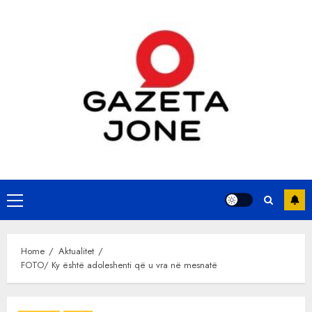
Skip
to
content
Primary
Menu
Home
Aktualitet
FOTO/ Ky është adoleshenti që u vra në mesnatë