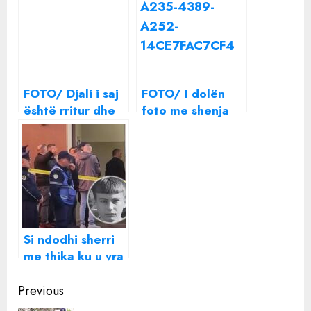
FOTO/ Djali i saj
FOTO/ I dolën
është rritur dhe
foto me shenja
është në një
dhune, ky është
lidhje serioze,
reagimi i parë i
por ja si është
Luana Vjollcës
Aida Shtino si
vjehrrë
Si ndodhi sherri
me thika ku u vra
adoleshenti në
Continue
Tiranë
Previous