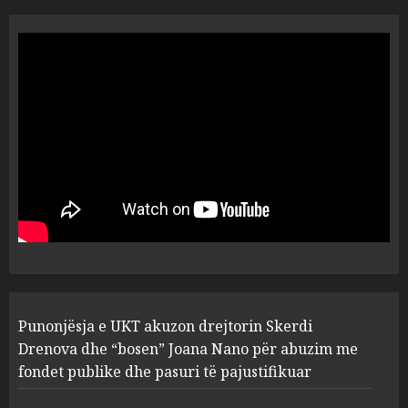
Prokuroria jep pretencën, ja
çfarë dënimi kërkon për
Mariela dhe Antonela
Berishën
4
MARCH 25, 2025
“Ai që drejtonte makinën më
ngjau me Talo Çelën”,
dëshmia e Nuredin Dumanit
flet për PERSONAT që e
plagosën!
5
MARCH 25, 2025
Punonjësja e UKT akuzon
Punonjësja e UKT akuzon drejtorin Skerdi
drejtorin Skerdi Drenova dhe
“bosen” Joana Nano për
Drenova dhe “bosen” Joana Nano për abuzim me
abuzim me fondet publike dhe
fondet publike dhe pasuri të pajustifikuar
pasuri të pajustifikuar
1
JULY 24, 2025