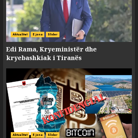
Aktualitet
E jona
Slider
Edi Rama, Kryeministër dhe
kryebashkiak i Tiranës
Aktualitet
E jona
Slider