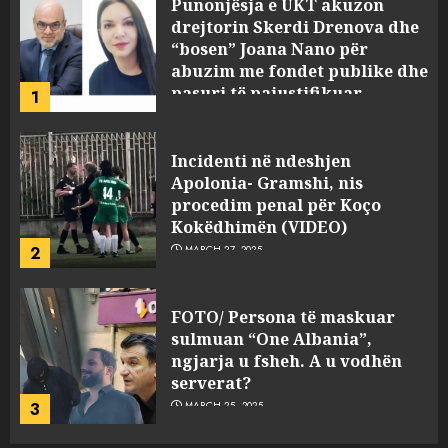
Punonjësja e UKT akuzon
drejtorin Skerdi Drenova dhe
“bosen” Joana Nano për
abuzim me fondet publike dhe
pasuri të pajustifikuar
1
JULY 24, 2025
Incidenti në ndeshjen
Apolonia- Gramshi, nis
procedim penal për Koço
Kokëdhimën (VIDEO)
2
MARCH 27, 2025
FOTO/ Persona të maskuar
sulmuan “One Albania”,
ngjarja u fsheh. A u vodhën
serverat?
3
MARCH 25, 2025