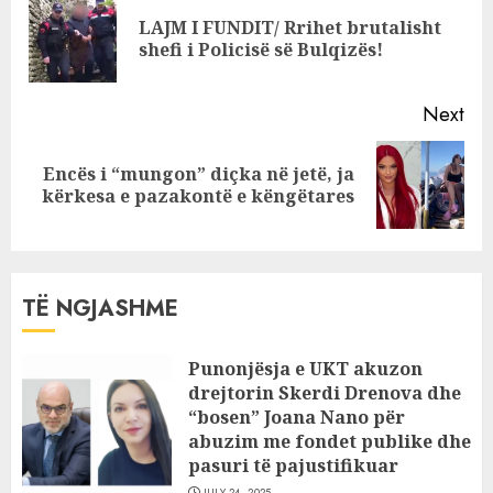
Reading
LAJM I FUNDIT/ Rrihet brutalisht
Pre
shefi i Policisë së Bulqizës!
pos
Next
Encës i “mungon” diçka në jetë, ja
Next
kërkesa e pazakontë e këngëtares
post:
TË NGJASHME
Punonjësja e UKT akuzon
drejtorin Skerdi Drenova dhe
“bosen” Joana Nano për
abuzim me fondet publike dhe
pasuri të pajustifikuar
JULY 24, 2025