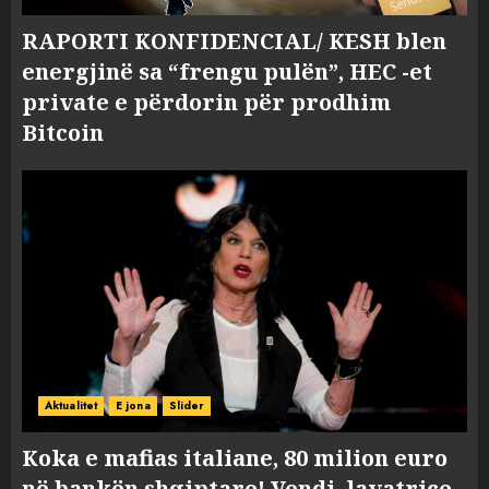
RAPORTI KONFIDENCIAL/ KESH blen
energjinë sa “frengu pulën”, HEC -et
private e përdorin për prodhim
Bitcoin
Aktualitet
E jona
Slider
Koka e mafias italiane, 80 milion euro
në bankën shqiptare! Vendi, lavatriçe