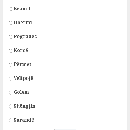
Ksamil
Dhërmi
Pogradec
Korcë
Përmet
Velipojë
Golem
Shëngjin
Sarandë