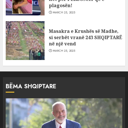
plagosën!
MARCH 25, 2025
Masakra e Krushës së Madhe,
si serbët vranë 243 SHQIPTARË
në një vend
MARCH 25, 2025
BËMA SHQIPTARE