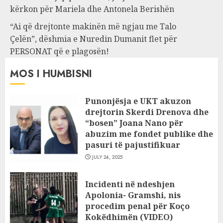
kërkon për Mariela dhe Antonela Berishën
“Ai që drejtonte makinën më ngjau me Talo
Çelën”, dëshmia e Nuredin Dumanit flet për
PERSONAT që e plagosën!
MOS I HUMBISNI
Punonjësja e UKT akuzon
drejtorin Skerdi Drenova dhe
“bosen” Joana Nano për
abuzim me fondet publike dhe
pasuri të pajustifikuar
JULY 24, 2025
Incidenti në ndeshjen
Apolonia- Gramshi, nis
procedim penal për Koço
Kokëdhimën (VIDEO)