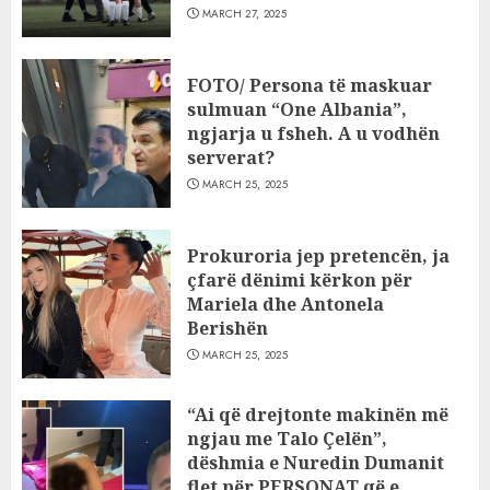
MARCH 27, 2025
FOTO/ Persona të maskuar
sulmuan “One Albania”,
ngjarja u fsheh. A u vodhën
serverat?
MARCH 25, 2025
Prokuroria jep pretencën, ja
çfarë dënimi kërkon për
Mariela dhe Antonela
Berishën
MARCH 25, 2025
“Ai që drejtonte makinën më
ngjau me Talo Çelën”,
dëshmia e Nuredin Dumanit
flet për PERSONAT që e