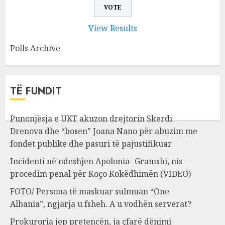
View Results
Polls Archive
TË FUNDIT
Punonjësja e UKT akuzon drejtorin Skerdi
Drenova dhe “bosen” Joana Nano për abuzim me
fondet publike dhe pasuri të pajustifikuar
Incidenti në ndeshjen Apolonia- Gramshi, nis
procedim penal për Koço Kokëdhimën (VIDEO)
FOTO/ Persona të maskuar sulmuan “One
Albania”, ngjarja u fsheh. A u vodhën serverat?
Prokuroria jep pretencën, ja çfarë dënimi