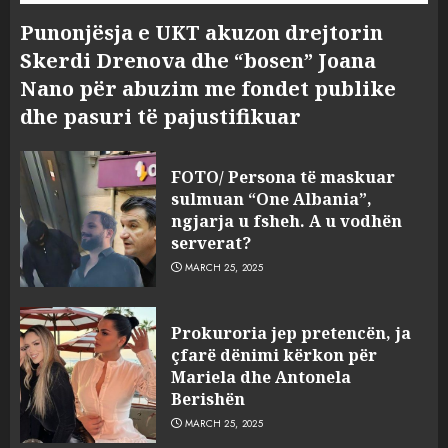
Punonjësja e UKT akuzon drejtorin
Skerdi Drenova dhe “bosen” Joana
Nano për abuzim me fondet publike
dhe pasuri të pajustifikuar
FOTO/ Persona të maskuar
sulmuan “One Albania”,
ngjarja u fsheh. A u vodhën
serverat?
MARCH 25, 2025
Prokuroria jep pretencën, ja
çfarë dënimi kërkon për
Mariela dhe Antonela
Berishën
MARCH 25, 2025