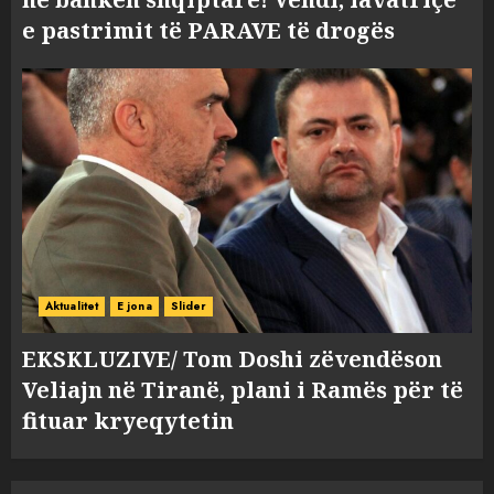
e pastrimit të PARAVE të drogës
Aktualitet
E jona
Slider
EKSKLUZIVE/ Tom Doshi zëvendëson
Veliajn në Tiranë, plani i Ramës për të
fituar kryeqytetin