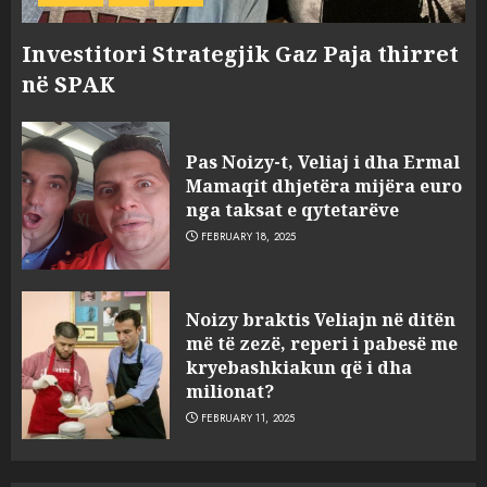
Investitori Strategjik Gaz Paja thirret
në SPAK
Pas Noizy-t, Veliaj i dha Ermal
Mamaqit dhjetëra mijëra euro
nga taksat e qytetarëve
FEBRUARY 18, 2025
Noizy braktis Veliajn në ditën
më të zezë, reperi i pabesë me
kryebashkiakun që i dha
milionat?
FEBRUARY 11, 2025
FOTO/ Persona të maskuar