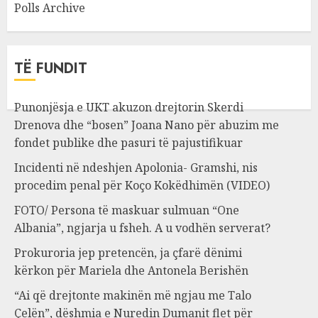
Polls Archive
TË FUNDIT
Punonjësja e UKT akuzon drejtorin Skerdi
Drenova dhe “bosen” Joana Nano për abuzim me
fondet publike dhe pasuri të pajustifikuar
Incidenti në ndeshjen Apolonia- Gramshi, nis
procedim penal për Koço Kokëdhimën (VIDEO)
FOTO/ Persona të maskuar sulmuan “One
Albania”, ngjarja u fsheh. A u vodhën serverat?
Prokuroria jep pretencën, ja çfarë dënimi
kërkon për Mariela dhe Antonela Berishën
“Ai që drejtonte makinën më ngjau me Talo
Çelën”, dëshmia e Nuredin Dumanit flet për