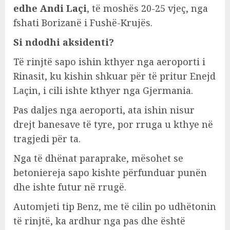
edhe Andi Laçi
, të moshës 20-25 vjeç, nga
fshati Borizanë i Fushë-Krujës.
Si ndodhi aksidenti?
Të rinjtë sapo ishin kthyer nga aeroporti i
Rinasit, ku kishin shkuar për të pritur Enejd
Laçin, i cili ishte kthyer nga Gjermania.
Pas daljes nga aeroporti, ata ishin nisur
drejt banesave të tyre, por rruga u kthye në
tragjedi për ta.
Nga të dhënat paraprake, mësohet se
betoniereja sapo kishte përfunduar punën
dhe ishte futur në rrugë.
Automjeti tip Benz, me të cilin po udhëtonin
të rinjtë, ka ardhur nga pas dhe është