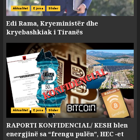
Aktualitet
E jona
Slider
Edi Rama, Kryeministër dhe
kryebashkiak i Tiranës
Aktualitet
E jona
Slider
RAPORTI KONFIDENCIAL/ KESH blen
energjinë sa “frengu pulën”, HEC -et