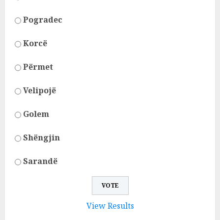
Pogradec
Korcë
Përmet
Velipojë
Golem
Shëngjin
Sarandë
View Results