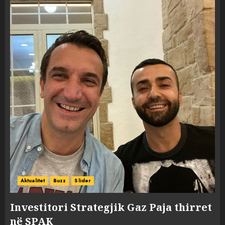
Aktualitet
Buzz
Slider
Investitori Strategjik Gaz Paja thirret
në SPAK