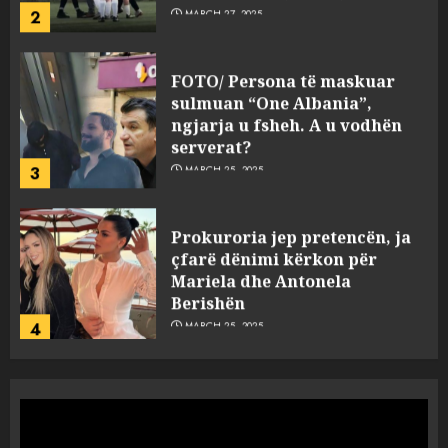
2
MARCH 27, 2025
FOTO/ Persona të maskuar
sulmuan “One Albania”,
ngjarja u fsheh. A u vodhën
serverat?
3
MARCH 25, 2025
Prokuroria jep pretencën, ja
çfarë dënimi kërkon për
Mariela dhe Antonela
Berishën
4
MARCH 25, 2025
“Ai që drejtonte makinën më
ngjau me Talo Çelën”,
dëshmia e Nuredin Dumanit