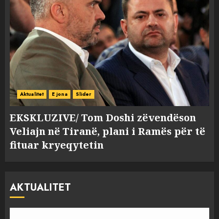
Aktualitet
E jona
Slider
EKSKLUZIVE/ Tom Doshi zëvendëson
Veliajn në Tiranë, plani i Ramës për të
fituar kryeqytetin
AKTUALITET