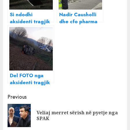
Si ndodhi
Nadir Causholli
aksidenti tragjik
dhe cfo pharma
në Tiranë-Durrës
po “dërrmojnë”
ku humbi jetën
shqiptarët,
28-vjeçari
aksidenti tragjik
që ndodhi sot në
Tiranë
Del FOTO nga
aksidenti tragjik
në Kurbin, makina
Continue
e kthyer përmbys
Previous
ka përfunduar në
Reading
arë
Veliaj merret sërish në pyetje nga
Pre
SPAK
pos