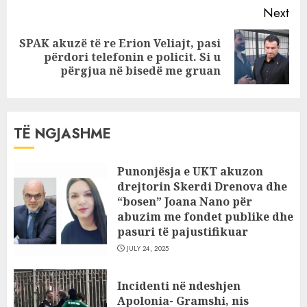
Next
SPAK akuzë të re Erion Veliajt, pasi
Next
përdori telefonin e policit. Si u
post:
përgjua në bisedë me gruan
TË NGJASHME
Punonjësja e UKT akuzon
drejtorin Skerdi Drenova dhe
“bosen” Joana Nano për
abuzim me fondet publike dhe
pasuri të pajustifikuar
JULY 24, 2025
Incidenti në ndeshjen
Apolonia- Gramshi, nis