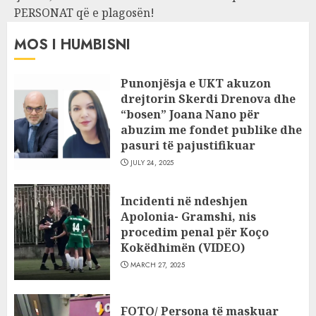
PERSONAT që e plagosën!
MOS I HUMBISNI
Punonjësja e UKT akuzon
drejtorin Skerdi Drenova dhe
“bosen” Joana Nano për
abuzim me fondet publike dhe
pasuri të pajustifikuar
JULY 24, 2025
Incidenti në ndeshjen
Apolonia- Gramshi, nis
procedim penal për Koço
Kokëdhimën (VIDEO)
MARCH 27, 2025
FOTO/ Persona të maskuar