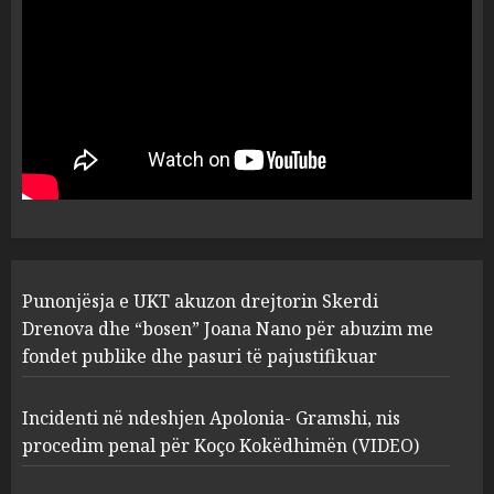
flet për PERSONAT që e
plagosën!
5
MARCH 25, 2025
Punonjësja e UKT akuzon
drejtorin Skerdi Drenova dhe
“bosen” Joana Nano për
abuzim me fondet publike dhe
pasuri të pajustifikuar
1
JULY 24, 2025
Incidenti në ndeshjen
Punonjësja e UKT akuzon drejtorin Skerdi
Apolonia- Gramshi, nis
procedim penal për Koço
Drenova dhe “bosen” Joana Nano për abuzim me
Kokëdhimën (VIDEO)
fondet publike dhe pasuri të pajustifikuar
2
MARCH 27, 2025
Incidenti në ndeshjen Apolonia- Gramshi, nis
procedim penal për Koço Kokëdhimën (VIDEO)
FOTO/ Persona të maskuar
sulmuan “One Albania”,