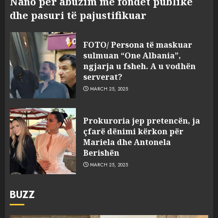
Nano për abuzim me fondet publike
dhe pasuri të pajustifikuar
FOTO/ Persona të maskuar
sulmuan “One Albania”,
ngjarja u fsheh. A u vodhën
serverat?
MARCH 25, 2025
Prokuroria jep pretencën, ja
çfarë dënimi kërkon për
Mariela dhe Antonela
Berishën
MARCH 25, 2025
BUZZ