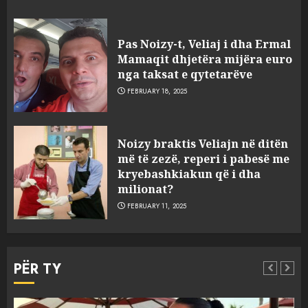
Pas Noizy-t, Veliaj i dha Ermal
Mamaqit dhjetëra mijëra euro
nga taksat e qytetarëve
FEBRUARY 18, 2025
FOTO/ Persona të maskuar
Noizy braktis Veliajn në ditën
sulmuan “One Albania”,
më të zezë, reperi i pabesë me
ngjarja u fsheh. A u vodhën
kryebashkiakun që i dha
serverat?
milionat?
3
MARCH 25, 2025
FEBRUARY 11, 2025
Prokuroria jep pretencën, ja
çfarë dënimi kërkon për
PËR TY
Mariela dhe Antonela
Berishën
4
MARCH 25, 2025