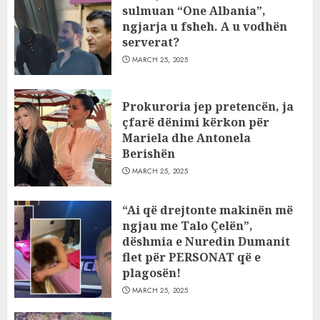
sulmuan “One Albania”,
ngjarja u fsheh. A u vodhën
serverat?
MARCH 25, 2025
Prokuroria jep pretencën, ja
çfarë dënimi kërkon për
Mariela dhe Antonela
Berishën
MARCH 25, 2025
“Ai që drejtonte makinën më
ngjau me Talo Çelën”,
dëshmia e Nuredin Dumanit
flet për PERSONAT që e
plagosën!
MARCH 25, 2025