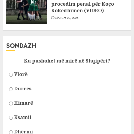
procedim penal për Koço
Kokëdhimën (VIDEO)
MARCH 27, 2025
SONDAZH
Ku pushohet më mirë në Shqipëri?
Vlorë
Durrës
Himarë
Ksamil
Dhërmi