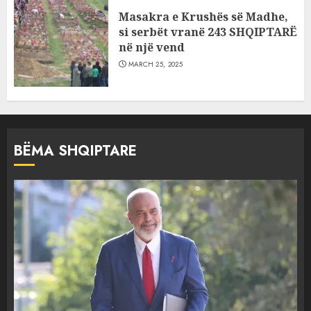
Masakra e Krushës së Madhe,
si serbët vranë 243 SHQIPTARË
në një vend
MARCH 25, 2025
BËMA SHQIPTARE