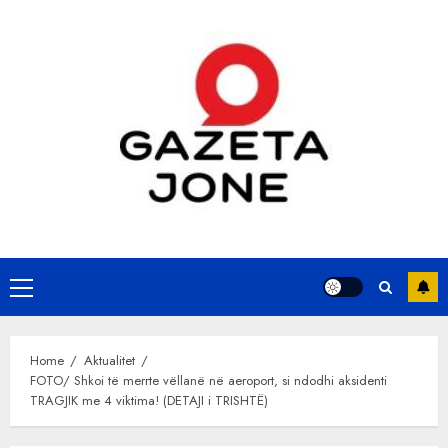
Skip
to
content
Primary
Menu
Home
Aktualitet
FOTO/ Shkoi të merrte vëllanë në aeroport, si ndodhi aksidenti
TRAGJIK me 4 viktima! (DETAJI i TRISHTË)