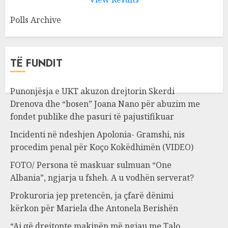
Polls Archive
TË FUNDIT
Punonjësja e UKT akuzon drejtorin Skerdi
Drenova dhe “bosen” Joana Nano për abuzim me
fondet publike dhe pasuri të pajustifikuar
Incidenti në ndeshjen Apolonia- Gramshi, nis
procedim penal për Koço Kokëdhimën (VIDEO)
FOTO/ Persona të maskuar sulmuan “One
Albania”, ngjarja u fsheh. A u vodhën serverat?
Prokuroria jep pretencën, ja çfarë dënimi
kërkon për Mariela dhe Antonela Berishën
“Ai që drejtonte makinën më ngjau me Talo