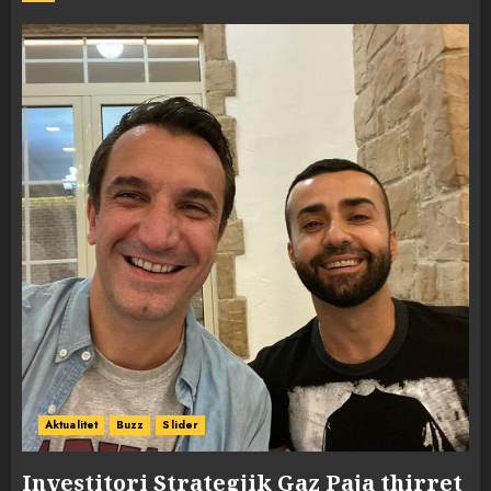
Aktualitet
Buzz
Slider
Investitori Strategjik Gaz Paja thirret