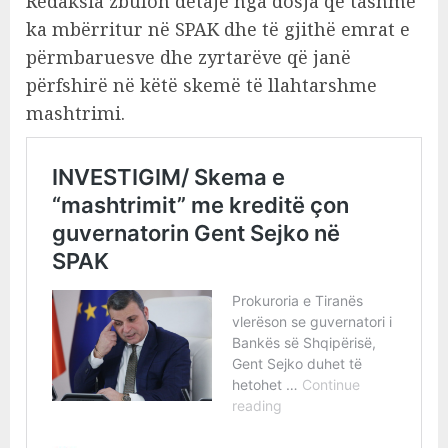
Redaksia zbulon detaje nga dosja që tashmë
ka mbërritur në SPAK dhe të gjithë emrat e
përmbaruesve dhe zyrtarëve që janë
përfshirë në këtë skemë të llahtarshme
mashtrimi.