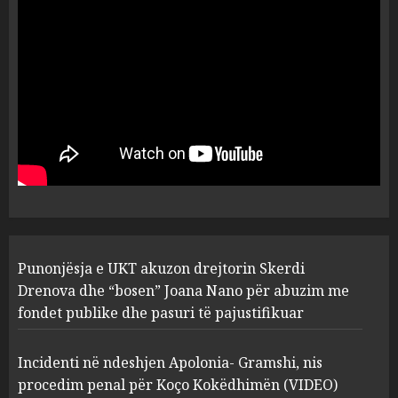
dëshmia e Nuredin Dumanit
flet për PERSONAT që e
plagosën!
5
MARCH 25, 2025
Punonjësja e UKT akuzon
drejtorin Skerdi Drenova dhe
“bosen” Joana Nano për
abuzim me fondet publike dhe
pasuri të pajustifikuar
1
JULY 24, 2025
Incidenti në ndeshjen
Punonjësja e UKT akuzon drejtorin Skerdi
Apolonia- Gramshi, nis
procedim penal për Koço
Drenova dhe “bosen” Joana Nano për abuzim me
Kokëdhimën (VIDEO)
fondet publike dhe pasuri të pajustifikuar
2
MARCH 27, 2025
Incidenti në ndeshjen Apolonia- Gramshi, nis
procedim penal për Koço Kokëdhimën (VIDEO)
FOTO/ Persona të maskuar