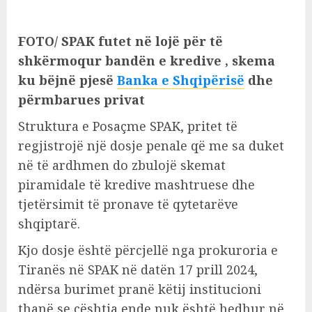
FOTO/ SPAK futet në lojë për të
shkërmoqur bandën e kredive , skema
ku bëjnë pjesë
Banka e Shqipërisë
dhe
përmbarues privat
Struktura e Posaçme SPAK, pritet të
regjistrojë një dosje penale që me sa duket
në të ardhmen do zbulojë skemat
piramidale të kredive mashtruese dhe
tjetërsimit të pronave të qytetarëve
shqiptarë.
Kjo dosje është përcjellë nga prokuroria e
Tiranës në SPAK në datën 17 prill 2024,
ndërsa burimet pranë këtij institucioni
thanë se çështja ende nuk është hedhur në