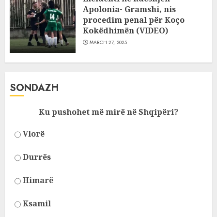
Apolonia- Gramshi, nis
procedim penal për Koço
Kokëdhimën (VIDEO)
MARCH 27, 2025
SONDAZH
Ku pushohet më mirë në Shqipëri?
Vlorë
Durrës
Himarë
Ksamil