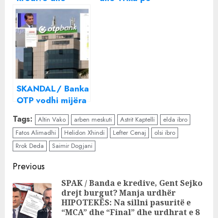
fajdexhinjtë në
bëjnë lojë me
aksion, pse hesht
ndarjen? Detaji
Banka e
që po çmend
Shqipërisë dhe
rrjetin
lidhjet e
Guvernatorit
Gent Sejko
SKANDAL/ Banka
OTP vodhi mijëra
klientë, Banka e
Tags:
Altin Vako
arben meskuti
Astrit Kaptelli
elda ibro
Shqipërisë e
Fatos Alimadhi
Helidon Xhindi
Lefter Cenaj
olsi ibro
toleron me gjobë
Rrok Deda
minimale
Saimir Dogjani
Continue
Previous
Reading
SPAK / Banda e kredive, Gent Sejko
drejt burgut? Manja urdhër
Pre
HIPOTEKËS: Na sillni pasuritë e
pos
“MCA” dhe “Final” dhe urdhrat e 8