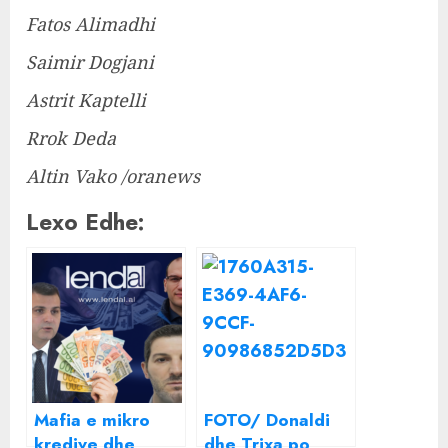
Fatos Alimadhi
Saimir Dogjani
Astrit Kaptelli
Rrok Deda
Altin Vako /oranews
Lexo Edhe:
Mafia e mikro
FOTO/ Donaldi
kredive dhe
dhe Trixa po