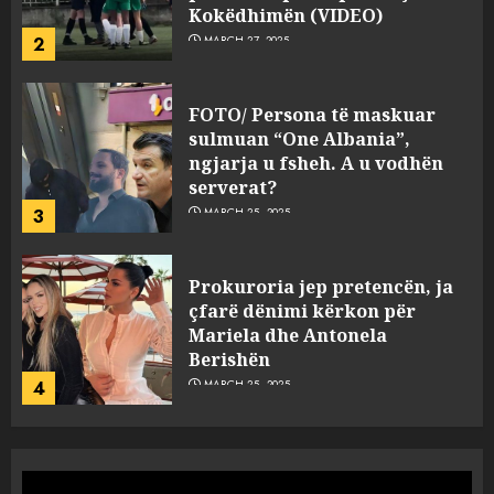
Kokëdhimën (VIDEO)
2
MARCH 27, 2025
FOTO/ Persona të maskuar
sulmuan “One Albania”,
ngjarja u fsheh. A u vodhën
serverat?
3
MARCH 25, 2025
Prokuroria jep pretencën, ja
çfarë dënimi kërkon për
Mariela dhe Antonela
Berishën
4
MARCH 25, 2025
“Ai që drejtonte makinën më
ngjau me Talo Çelën”,