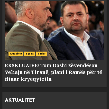
Aktualitet
E jona
Slider
EKSKLUZIVE/ Tom Doshi zëvendëson
Veliajn në Tiranë, plani i Ramës për të
fituar kryeqytetin
AKTUALITET