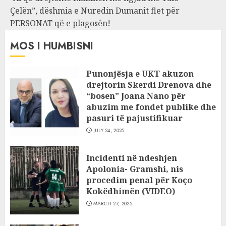
Çelën”, dëshmia e Nuredin Dumanit flet për
PERSONAT që e plagosën!
MOS I HUMBISNI
Punonjësja e UKT akuzon
drejtorin Skerdi Drenova dhe
“bosen” Joana Nano për
abuzim me fondet publike dhe
pasuri të pajustifikuar
JULY 24, 2025
Incidenti në ndeshjen
Apolonia- Gramshi, nis
procedim penal për Koço
Kokëdhimën (VIDEO)
MARCH 27, 2025