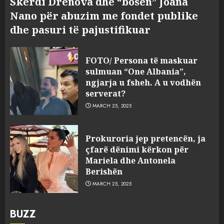
Skerdi Drenova dhe “bosen” Joana
Nano për abuzim me fondet publike
dhe pasuri të pajustifikuar
FOTO/ Persona të maskuar
sulmuan “One Albania”,
ngjarja u fsheh. A u vodhën
serverat?
MARCH 25, 2025
Prokuroria jep pretencën, ja
çfarë dënimi kërkon për
Mariela dhe Antonela
Berishën
MARCH 25, 2025
BUZZ