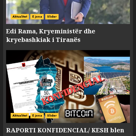
Aktualitet
E jona
Slider
Edi Rama, Kryeministër dhe
kryebashkiak i Tiranës
Aktualitet
E jona
Slider
RAPORTI KONFIDENCIAL/ KESH blen