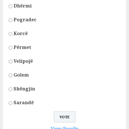
Dhërmi
Pogradec
Korcë
Përmet
Velipojë
Golem
Shëngjin
Sarandë
View Results