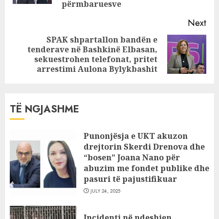
përmbaruesve
Next
SPAK shpartallon bandën e
tenderave në Bashkinë Elbasan,
Next
sekuestrohen telefonat, pritet
post:
arrestimi Aulona Bylykbashit
TË NGJASHME
Punonjësja e UKT akuzon
drejtorin Skerdi Drenova dhe
“bosen” Joana Nano për
abuzim me fondet publike dhe
pasuri të pajustifikuar
JULY 24, 2025
Incidenti në ndeshjen