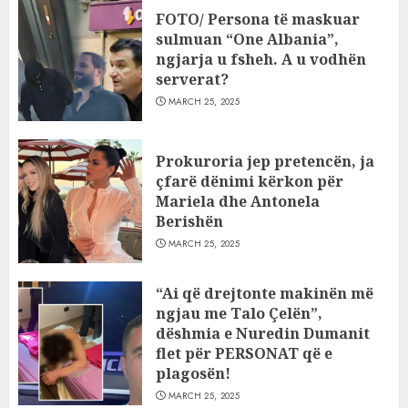
FOTO/ Persona të maskuar
sulmuan “One Albania”,
ngjarja u fsheh. A u vodhën
serverat?
MARCH 25, 2025
Prokuroria jep pretencën, ja
çfarë dënimi kërkon për
Mariela dhe Antonela
Berishën
MARCH 25, 2025
“Ai që drejtonte makinën më
ngjau me Talo Çelën”,
dëshmia e Nuredin Dumanit
flet për PERSONAT që e
plagosën!
MARCH 25, 2025