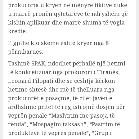
prokuroria u kryen në mënyrë fiktive duke
u marrë pronën qytetarëve të ndryshëm që
kishin aplikuar dhe marrë shuma të vogla
kredie.
E gjithë kjo skemë është kryer nga 8
përmbarues.
Tashmë SPAK, ndodhet përballë një hetimi
të konkretizuar nga prokurori i Tiranës,
Leonard Filopati dhe se çështja kërkon
hetime shtesë dhe më të thelluara nga
prokurorët e posaçme, të cilët javën e
ardhshme pritet të regjistrojnë dosjen për
veprën penale “Mashtrim me pasoja të
rënda”, “Mospagim taksash”, “Pastrim të
produkteve të veprës penale”, “Grup i