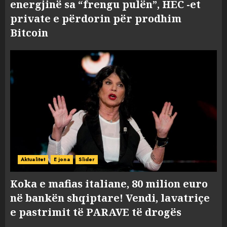
energjinë sa “frengu pulën”, HEC -et
private e përdorin për prodhim
Bitcoin
Aktualitet
E jona
Slider
Koka e mafias italiane, 80 milion euro
në bankën shqiptare! Vendi, lavatriçe
e pastrimit të PARAVE të drogës