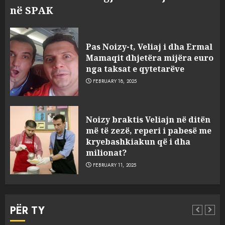
në SPAK
Pas Noizy-t, Veliaj i dha Ermal
Mamaqit dhjetëra mijëra euro
nga taksat e qytetarëve
FEBRUARY 18, 2025
FOTO/ Persona të maskuar
Noizy braktis Veliajn në ditën
sulmuan “One Albania”,
më të zezë, reperi i pabesë me
ngjarja u fsheh. A u vodhën
kryebashkiakun që i dha
serverat?
milionat?
3
MARCH 25, 2025
FEBRUARY 11, 2025
Prokuroria jep pretencën, ja
çfarë dënimi kërkon për
PËR TY
Mariela dhe Antonela
Berishën