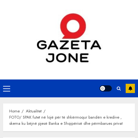
Skip
to
content
Primary
Menu
Home
Aktualitet
FOTO/ SPAK futet në lojë për të shkërmoqur bandën e kredive ,
skema ku bëjnë pjesë Banka e Shqipërisë dhe përmbarues privat