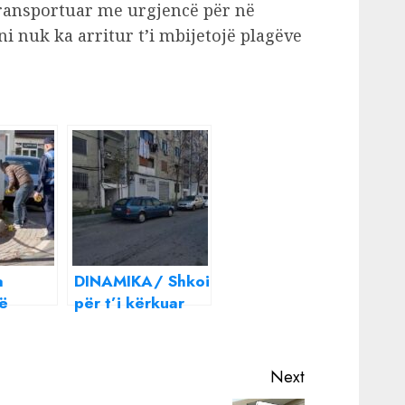
transportuar me urgjencë për në
ni nuk ka arritur t’i mbijetojë plagëve
a
DINAMIKA/ Shkoi
në
për t’i kërkuar
h është
para, por…: Si
 që
39-vjeçari vrau
thikë
me çekiç dhe
Next
urën, i
thikë të