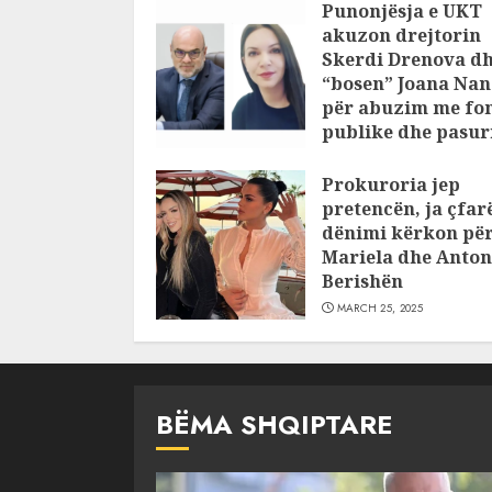
Punonjësja e UKT
akuzon drejtorin
Skerdi Drenova d
“bosen” Joana Nan
për abuzim me fo
publike dhe pasuri
pajustifikuar
Prokuroria jep
JULY 24, 2025
pretencën, ja çfar
dënimi kërkon pë
Mariela dhe Anton
Berishën
MARCH 25, 2025
BËMA SHQIPTARE