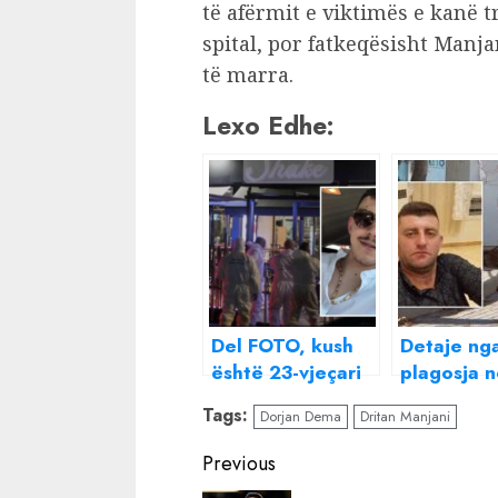
të afërmit e viktimës e kanë 
spital, por fatkeqësisht Manja
të marra.
Lexo Edhe:
Del FOTO, kush
Detaje ng
është 23-vjeçari
plagosja 
që vrau
Korçë, kus
Tags:
Dorjan Dema
Dritan Manjani
shqiptarin në
41-vjeçari
Itali!
qëlloi me 
Continue
Previous
ish të dash