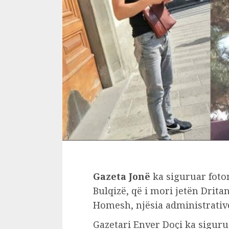
Gazeta Jonë
ka siguruar foton
Bulqizë, që i mori jetën Drita
Homesh, njësia administrativ
Gazetari Enver Doçi ka sigur