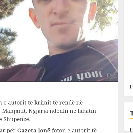
P
 e autorit të krimit të rëndë në
n Manjanit. Ngjarja ndodhi në fshatin
e Shupenzë.
P
uar për
Gazeta Jonë
foton e autorit të