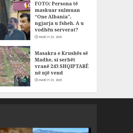
FOTO/ Persona të
maskuar sulmuan
“One Albania”,
ngjarja u fsheh. A u
vodhën serverat?
MARCH 25, 2025
Masakra e Krushës së
Madhe, si serbët
vranë 243 SHQIPTARË
në një vend
MARCH 25, 2025