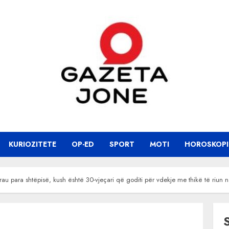
KURIOZITETE
OP-ED
SPORT
MOTI
HOROSKOPI
u para shtëpisë, kush është 30-vjeçari që goditi për vdekje me thikë të riun 