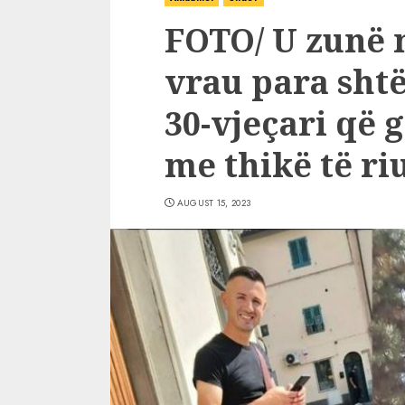
FOTO/ U zunë n
vrau para shtë
30-vjeçari që 
me thikë të ri
AUGUST 15, 2023