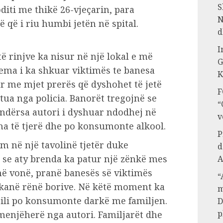
S
oditi me thikë 26-vjeçarin, para
N
 që i riu humbi jetën në spital.
d
I
ë rinjve ka nisur në një lokal e më
G
ema i ka shkuar viktimës te banesa
K
ur me mjet prerës që dyshohet të jetë
F
rtua nga policia. Banorët tregojnë se
“
 ndërsa autori i dyshuar ndodhej në
v
na të tjerë dhe po konsumonte alkool.
P
m në një tavolinë tjetër duke
d
se aty brenda ka patur një zënkë mes
A
më vonë, pranë banesës së viktimës
“
kanë rënë borive. Në këtë moment ka
m
 cili po konsumonte darkë me familjen.
D
p
menjëherë nga autori. Familjarët dhe