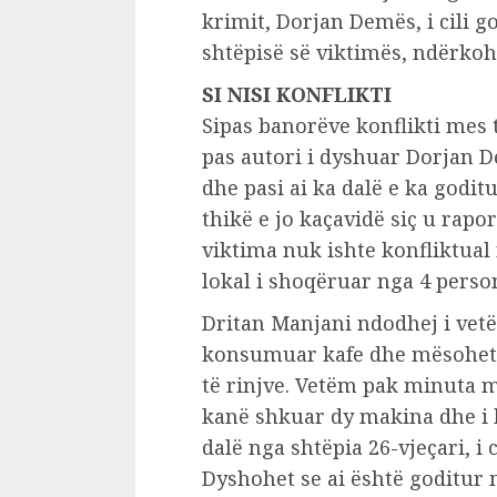
krimit, Dorjan Demës, i cili g
shtëpisë së viktimës, ndërkohë
SI NISI KONFLIKTI
Sipas banorëve konflikti mes t
pas autori i dyshuar Dorjan D
dhe pasi ai ka dalë e ka godit
thikë e jo kaçavidë siç u rapo
viktima nuk ishte konfliktual
lokal i shoqëruar nga 4 perso
Dritan Manjani ndodhej i vetë
konsumuar kafe dhe mësohet 
të rinjve. Vetëm pak minuta 
kanë shkuar dy makina dhe i 
dalë nga shtëpia 26-vjeçari, i
Dyshohet se ai është goditur 