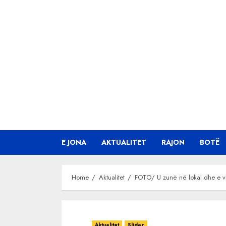
Skip
to
content
E JONA
AKTUALITET
RAJON
BOTË
Home
Aktualitet
FOTO/ U zunë në lokal dhe e vra
Aktualitet
Slider