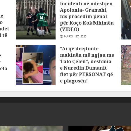
Incidenti në ndeshjen
Apolonia- Gramshi,
he
nis procedim penal
o
për Koço Kokëdhimën
ndet
(VIDEO)
 të
MARCH 27, 2025
“Ai që drejtonte
makinën më ngjau me
ë
Talo Çelën”, dëshmia
r
e Nuredin Dumanit
ela
flet për PERSONAT që
e plagosën!
MARCH 25, 2025