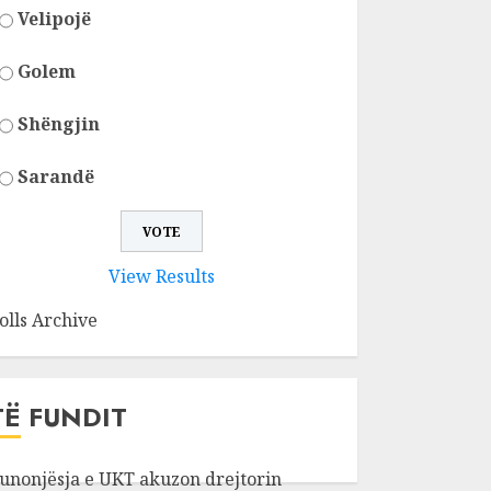
Velipojë
Golem
Shëngjin
Sarandë
View Results
olls Archive
TË FUNDIT
unonjësja e UKT akuzon drejtorin