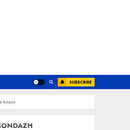
SUBSCRIBE
në Bulqizë
SONDAZH