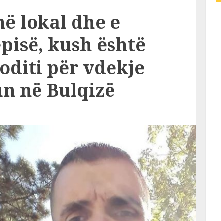
ë lokal dhe e
pisë, kush është
goditi për vdekje
un në Bulqizë