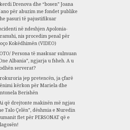
kerdi Drenova dhe “bosen” Joana
ano për abuzim me fondet publike
he pasuri të pajustifikuar
ncidenti në ndeshjen Apolonia-
ramshi, nis procedim penal për
oço Kokëdhimën (VIDEO)
OTO/ Persona të maskuar sulmuan
One Albania”, ngjarja u fsheh. A u
odhën serverat?
rokuroria jep pretencën, ja çfarë
ënimi kërkon për Mariela dhe
ntonela Berishën
Ai që drejtonte makinën më ngjau
e Talo Çelën”, dëshmia e Nuredin
umanit flet për PERSONAT që e
lagosën!