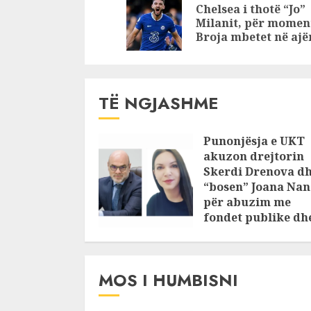
Reading
arrestuar
Chelsea i thotë “Jo”
parë për
Milanit, për momen
Broja mbetet në ajë
përndjekj
(FOTO)
TË NGJASHME
Punonjësja e UKT
akuzon drejtorin
Skerdi Drenova d
“bosen” Joana Nan
për abuzim me
fondet publike dh
pasuri të
pajustifikuar
JULY 24, 2025
MOS I HUMBISNI