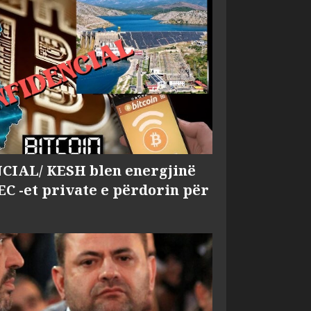
IAL/ KESH blen energjinë
EC -et private e përdorin për