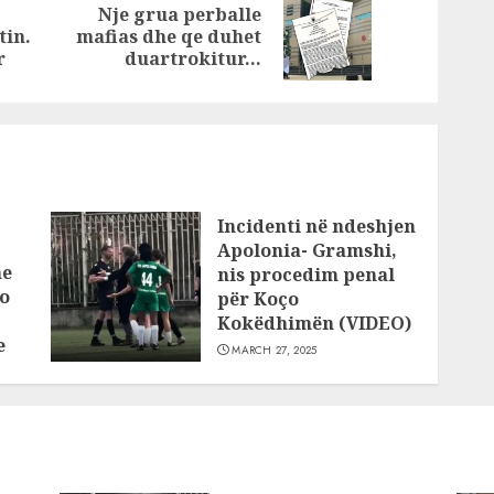
 më
moshuarin!
Nje grua perballe
Previous
Next
tin.
mafias dhe qe duhet
post:
post:
r
duartrokitur…
e
Incidenti në ndeshjen
Apolonia- Gramshi,
he
nis procedim penal
o
për Koço
Kokëdhimën (VIDEO)
e
MARCH 27, 2025