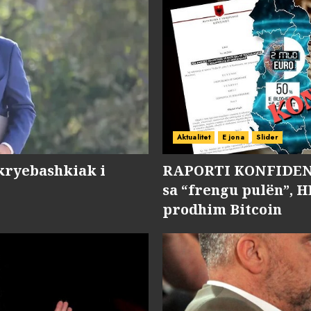
Aktualitet
E jona
Slider
kryebashkiak i
RAPORTI KONFIDENC
sa “frengu pulën”, H
prodhim Bitcoin