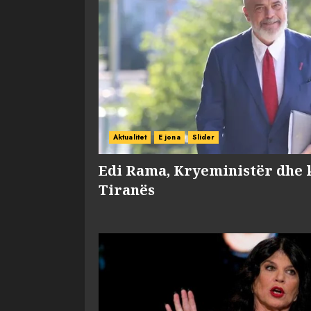
Aktualitet
E jona
Slider
Edi Rama, Kryeministër dhe 
Tiranës