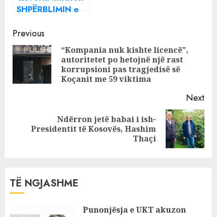
SHPËRBLIMIN e
festave të
Continue
fundvitit për
Previous
pensionistët, ja
Reading
“Kompania nuk kishte licencë”,
sa do të marrin
autoritetet po hetojnë një rast
Pre
sipas kategorive
korrupsioni pas tragjedisë së
pos
(VENDIMI)
Koçanit me 59 viktima
Next
Ndërron jetë babai i ish-
Next
Presidentit të Kosovës, Hashim
post:
Thaçi
TË NGJASHME
Punonjësja e UKT akuzon