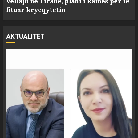
Veliajn në Tiranë, plani i Ramës për të
fituar kryeqytetin
AKTUALITET