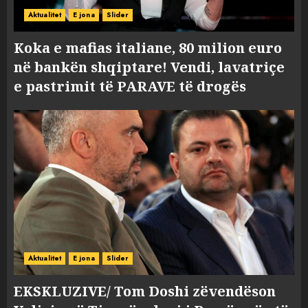
Aktualitet
E jona
Slider
Koka e mafias italiane, 80 milion euro
në bankën shqiptare! Vendi, lavatriçe
e pastrimit të PARAVE të drogës
Aktualitet
E jona
Slider
EKSKLUZIVE/ Tom Doshi zëvendëson