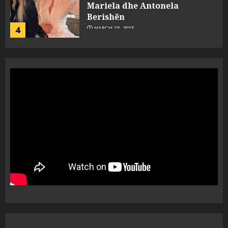
Mariela dhe Antonela
Berishën
4
MARCH 25, 2025
“Ai që drejtonte makinën më
ngjau me Talo Çelën”,
dëshmia e Nuredin Dumanit
flet për PERSONAT që e
plagosën!
5
MARCH 25, 2025
Punonjësja e UKT akuzon
drejtorin Skerdi Drenova dhe
“bosen” Joana Nano për
abuzim me fondet publike dhe
pasuri të pajustifikuar
1
JULY 24, 2025
Incidenti në ndeshjen