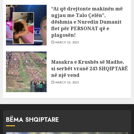
“Ai që drejtonte makinën më
ngjau me Talo Çelën”,
dëshmia e Nuredin Dumanit
flet për PERSONAT që e
plagosën!
MARCH 25, 2025
Masakra e Krushës së Madhe,
si serbët vranë 243 SHQIPTARË
në një vend
MARCH 25, 2025
BËMA SHQIPTARE