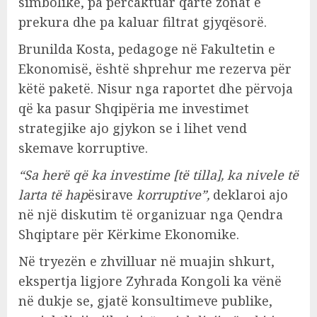
simbolike, pa përcaktuar qartë zonat e
prekura dhe pa kaluar filtrat gjyqësorë.
Brunilda Kosta, pedagoge në Fakultetin e
Ekonomisë, është shprehur me rezerva për
këtë paketë. Nisur nga raportet dhe përvoja
që ka pasur Shqipëria me investimet
strategjike ajo gjykon se i lihet vend
skemave korruptive.
“Sa herë që ka investime [të tilla], ka nivele të
larta të hap
ësirave
korruptive”,
deklaroi ajo
në një diskutim të organizuar nga Qendra
Shqiptare për Kërkime Ekonomike.
Në tryezën e zhvilluar në muajin shkurt,
ekspertja ligjore Zyhrada Kongoli ka vënë
në dukje se, gjatë konsultimeve publike,