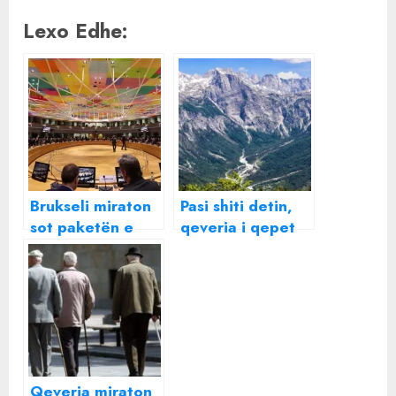
Lexo Edhe:
Brukseli miraton
Pasi shiti detin,
sot paketën e
qeveria i qepet
zgjerimit, çfarë
maleve, ligji që
ndodh me
ua ofron
Shqipërinë?
oligarkëve për 5
aspra
Qeveria miraton