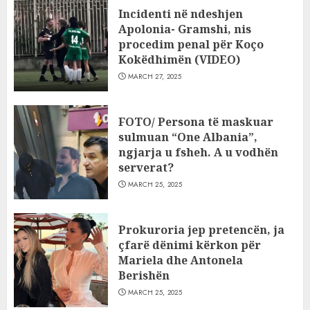
Incidenti në ndeshjen
Apolonia- Gramshi, nis
procedim penal për Koço
Kokëdhimën (VIDEO)
MARCH 27, 2025
FOTO/ Persona të maskuar
sulmuan “One Albania”,
ngjarja u fsheh. A u vodhën
serverat?
MARCH 25, 2025
Prokuroria jep pretencën, ja
çfarë dënimi kërkon për
Mariela dhe Antonela
Berishën
MARCH 25, 2025