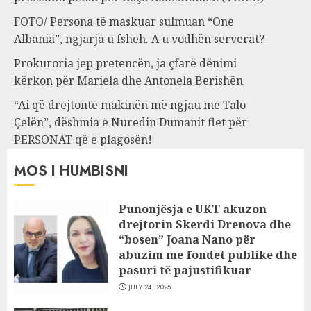
FOTO/ Persona të maskuar sulmuan “One
Albania”, ngjarja u fsheh. A u vodhën serverat?
Prokuroria jep pretencën, ja çfarë dënimi
kërkon për Mariela dhe Antonela Berishën
“Ai që drejtonte makinën më ngjau me Talo
Çelën”, dëshmia e Nuredin Dumanit flet për
PERSONAT që e plagosën!
MOS I HUMBISNI
Punonjësja e UKT akuzon
drejtorin Skerdi Drenova dhe
“bosen” Joana Nano për
abuzim me fondet publike dhe
pasuri të pajustifikuar
JULY 24, 2025