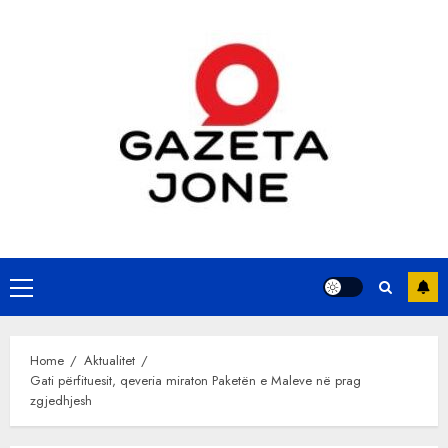
Skip
to
content
Primary
Menu
Home
Aktualitet
Gati përfituesit, qeveria miraton Paketën e Maleve në prag
zgjedhjesh