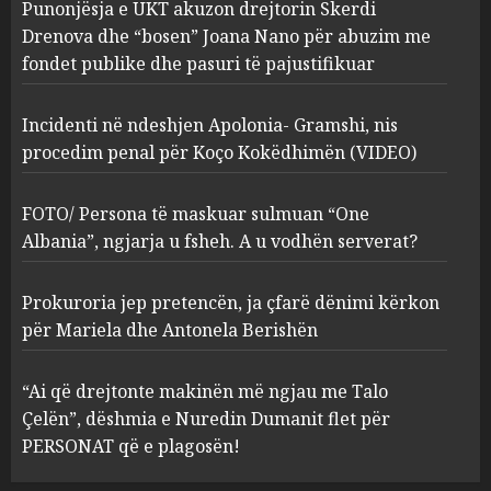
Punonjësja e UKT akuzon drejtorin Skerdi
Apolonia- Gramshi, nis
procedim penal për Koço
Drenova dhe “bosen” Joana Nano për abuzim me
Kokëdhimën (VIDEO)
fondet publike dhe pasuri të pajustifikuar
2
MARCH 27, 2025
Incidenti në ndeshjen Apolonia- Gramshi, nis
procedim penal për Koço Kokëdhimën (VIDEO)
FOTO/ Persona të maskuar
sulmuan “One Albania”,
ngjarja u fsheh. A u vodhën
FOTO/ Persona të maskuar sulmuan “One
serverat?
Albania”, ngjarja u fsheh. A u vodhën serverat?
3
MARCH 25, 2025
Prokuroria jep pretencën, ja çfarë dënimi kërkon
Prokuroria jep pretencën, ja
për Mariela dhe Antonela Berishën
çfarë dënimi kërkon për
Mariela dhe Antonela
“Ai që drejtonte makinën më ngjau me Talo
Berishën
Çelën”, dëshmia e Nuredin Dumanit flet për
4
MARCH 25, 2025
PERSONAT që e plagosën!