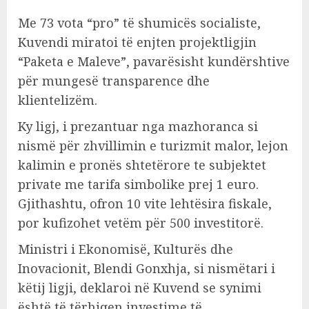
Me 73 vota “pro” të shumicës socialiste,
Kuvendi miratoi të enjten projektligjin
“Paketa e Maleve”, pavarësisht kundërshtive
për mungesë transparence dhe
klientelizëm.
Ky ligj, i prezantuar nga mazhoranca si
nismë për zhvillimin e turizmit malor, lejon
kalimin e pronës shtetërore te subjektet
private me tarifa simbolike prej 1 euro.
Gjithashtu, ofron 10 vite lehtësira fiskale,
por kufizohet vetëm për 500 investitorë.
Ministri i Ekonomisë, Kulturës dhe
Inovacionit, Blendi Gonxhja, si nismëtari i
këtij ligji, deklaroi në Kuvend se synimi
është të tërhiqen investime të