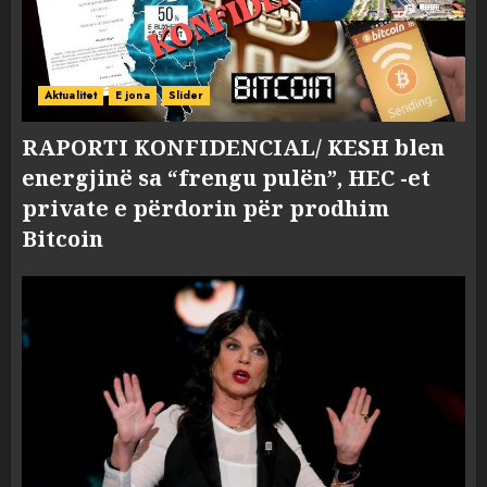
Aktualitet
E jona
Slider
RAPORTI KONFIDENCIAL/ KESH blen
energjinë sa “frengu pulën”, HEC -et
private e përdorin për prodhim
Bitcoin