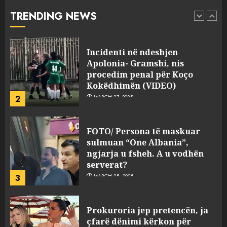
abuzim me fondet publike dhe
TRENDING NEWS
pasuri të pajustifikuar
1
JULY 24, 2025
Incidenti në ndeshjen
Apolonia- Gramshi, nis
procedim penal për Koço
Kokëdhimën (VIDEO)
2
MARCH 27, 2025
FOTO/ Persona të maskuar
sulmuan “One Albania”,
ngjarja u fsheh. A u vodhën
serverat?
3
MARCH 25, 2025
Prokuroria jep pretencën, ja
çfarë dënimi kërkon për