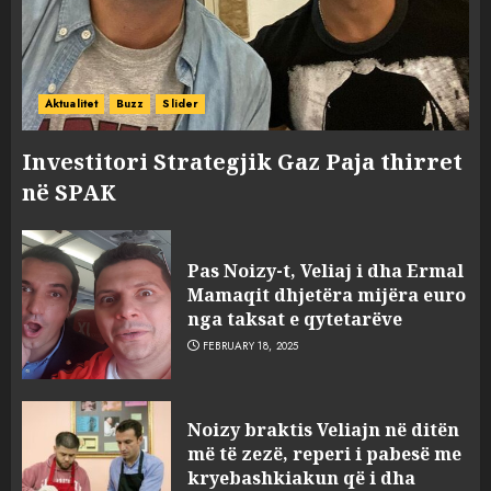
Aktualitet
Buzz
Slider
Investitori Strategjik Gaz Paja thirret
në SPAK
Pas Noizy-t, Veliaj i dha Ermal
Mamaqit dhjetëra mijëra euro
nga taksat e qytetarëve
FEBRUARY 18, 2025
FOTO/ Persona të maskuar
Noizy braktis Veliajn në ditën
sulmuan “One Albania”,
më të zezë, reperi i pabesë me
ngjarja u fsheh. A u vodhën
kryebashkiakun që i dha
serverat?