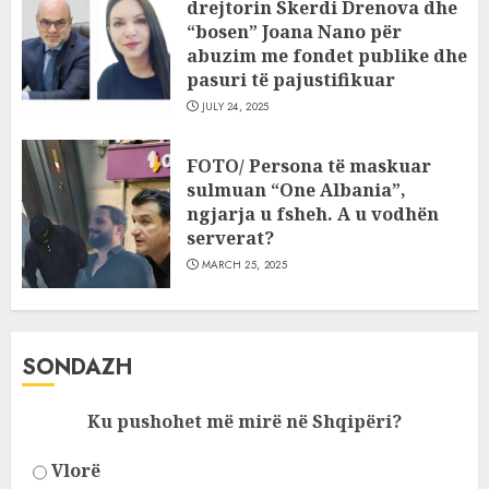
drejtorin Skerdi Drenova dhe
“bosen” Joana Nano për
abuzim me fondet publike dhe
pasuri të pajustifikuar
JULY 24, 2025
FOTO/ Persona të maskuar
sulmuan “One Albania”,
ngjarja u fsheh. A u vodhën
serverat?
MARCH 25, 2025
SONDAZH
Ku pushohet më mirë në Shqipëri?
Vlorë