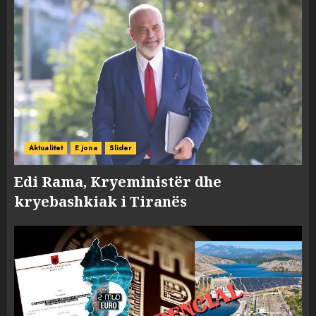
Aktualitet
E jona
Slider
Edi Rama, Kryeministër dhe
kryebashkiak i Tiranës