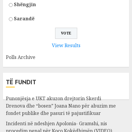
Shëngjin
Sarandë
View Results
Polls Archive
TË FUNDIT
Punonjësja e UKT akuzon drejtorin Skerdi
Drenova dhe “bosen” Joana Nano për abuzim me
fondet publike dhe pasuri të pajustifikuar
Incidenti në ndeshjen Apolonia- Gramshi, nis
procedim penal për Koço Kokëdhimën (VIDEO)