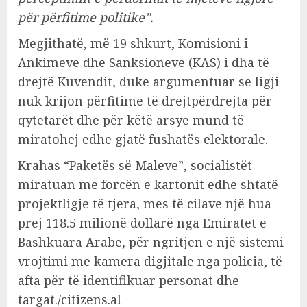
për përfitime politike”.
Megjithatë, më 19 shkurt, Komisioni i
Ankimeve dhe Sanksioneve (KAS) i dha të
drejtë Kuvendit, duke argumentuar se ligji
nuk krijon përfitime të drejtpërdrejta për
qytetarët dhe për këtë arsye mund të
miratohej edhe gjatë fushatës elektorale.
Krahas “Paketës së Maleve”, socialistët
miratuan me forcën e kartonit edhe shtatë
projektligje të tjera, mes të cilave një hua
prej 118.5 milionë dollarë nga Emiratet e
Bashkuara Arabe, për ngritjen e një sistemi
vrojtimi me kamera digjitale nga policia, të
afta për të identifikuar personat dhe
targat./citizens.al