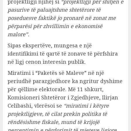
projektligji njihej si
“projektligji për shitjen e
pasurive të paluajtshme shtetërore të
poseduesve faktikë jo pronarë në zonat me
përparësi për zhvillimin e ekonomisë
malore”.
Sipas ekspertëve, mungesa e një
identifikimi të qartë të zonave të përfshira
në ligj cenon interesin publik.
Miratimi i “Paketës së Maleve” në një
periudhë parazgjedhore ka ngritur dyshime
për qëllime elektorale. Më 11 shkurt,
Komisioneri Shtetëror i Zgjedhjeve, Ilirjan
Celibashi, vlerësoi se
“miratimi i këtyre
projektligjeve, të cilat prekin politika të
rëndësishme fiskale, mund të krijojë
perceptimin e përdorimit të mjeteve ligjore