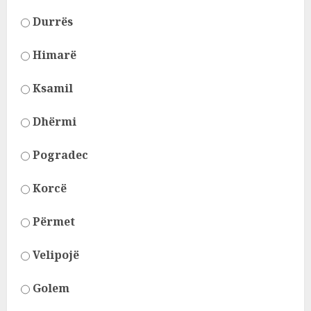
Durrës
Himarë
Ksamil
Dhërmi
Pogradec
Korcë
Përmet
Velipojë
Golem