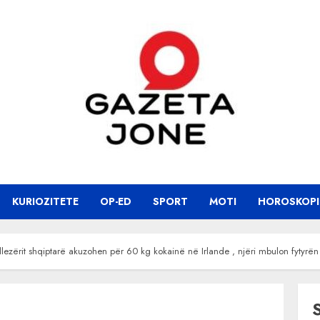
KURIOZITETE
OP-ED
SPORT
MOTI
HOROSKOPI
lezërit shqiptarë akuzohen për 60 kg kokainë në Irlande , njëri mbulon fytyrën