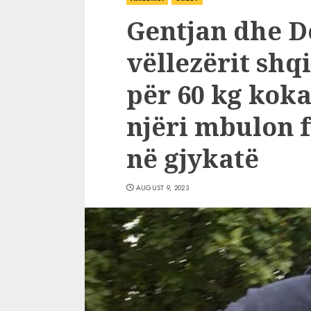
Gentjan dhe D
vëllezërit sh
për 60 kg koka
njëri mbulon 
në gjykatë
AUGUST 9, 2023