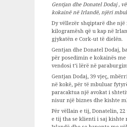
Gentjan dhe Donatel Dodaj , vë
kokainë në Irlandë, njëri mbu
Dy vëllezër shqiptarë dhe një
kilogramësh që u kap në Irla
gjykatën e Cork-ut të dielën.
Gentjan dhe Donatel Dodaj, 
për posedimin e kokainës me 
vendosi t’i lërë në paraburgim
Gentjan Dodaj, 39 vjeç, mbërr
në kokë, për të mbuluar fytyrën
paracaktua një avokat i shteti
nisur një biznes dhe kishte m
Për vëllain e tij, Donatelin, 2
e tij tha se klienti i saj kish
Irlandë dhe se banonte me vël