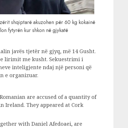
zërit shqiptarë akuzohen për 60 kg kokainë
lon fytyrën kur shkon në gjykatë
dalin javës tjetër në gjyq, më 14 Gusht.
e lirimit me kusht. Sekuestrimi i
eve inteligjente ndaj një personi që
n e organizuar.
Romanian are accused of a quantity of
in Ireland. They appeared at Cork
ogether with Daniel Afedoaei, are