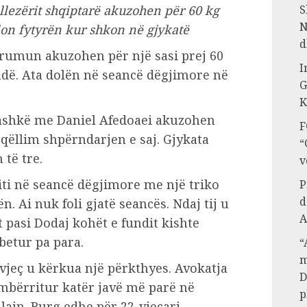
S
llezërit shqiptarë akuzohen për 60 kg
N
lon fytyrën kur shkon në gjykatë
d
 rumun akuzohen për një sasi prej 60
I
ndë. Ata dolën në seancë dëgjimore në
G
K
bashkë me Daniel Afedoaei akuzohen
F
qëllim shpërndarjen e saj. Gjykata
“
 të tre.
v
iti në seancë dëgjimore me një triko
P
d
. Ai nuk foli gjatë seancës. Ndaj tij u
A
t pasi Dodaj kohët e fundit kishte
betur pa para.
“
m
2 vjeç u kërkua një përkthyes. Avokatja
D
te mbërritur katër javë më parë në
p
lain. Burg edhe për 22-vjeçari