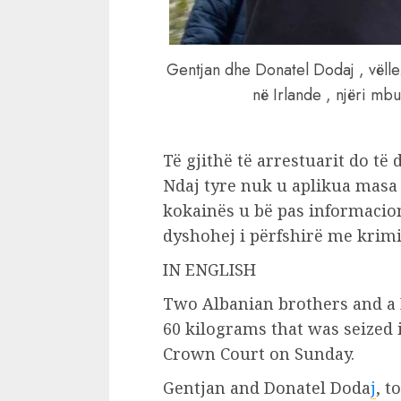
Gentjan dhe Donatel Dodaj , vëlle
në Irlande , njëri mbu
Të gjithë të arrestuarit do të 
Ndaj tyre nuk u aplikua masa 
kokainës u bë pas informacion
dyshohej i përfshirë me krimi
IN ENGLISH
Two Albanian brothers and a 
60 kilograms that was seized 
Crown Court on Sunday.
Gentjan and Donatel Doda
j
, t