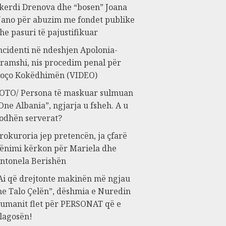
kerdi Drenova dhe “bosen” Joana
ano për abuzim me fondet publike
he pasuri të pajustifikuar
ncidenti në ndeshjen Apolonia-
ramshi, nis procedim penal për
oço Kokëdhimën (VIDEO)
OTO/ Persona të maskuar sulmuan
One Albania”, ngjarja u fsheh. A u
odhën serverat?
rokuroria jep pretencën, ja çfarë
ënimi kërkon për Mariela dhe
ntonela Berishën
Ai që drejtonte makinën më ngjau
e Talo Çelën”, dëshmia e Nuredin
umanit flet për PERSONAT që e
lagosën!