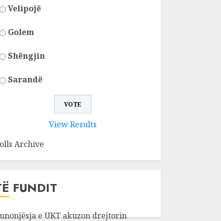
Velipojë
Golem
Shëngjin
Sarandë
View Results
olls Archive
TË FUNDIT
unonjësja e UKT akuzon drejtorin