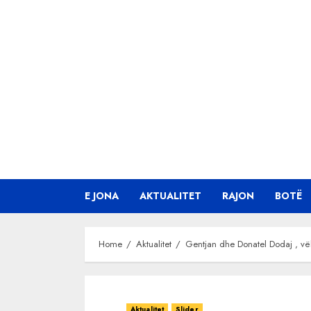
Skip
to
content
E JONA
AKTUALITET
RAJON
BOTË
Home
Aktualitet
Gentjan dhe Donatel Dodaj , vël
Aktualitet
Slider