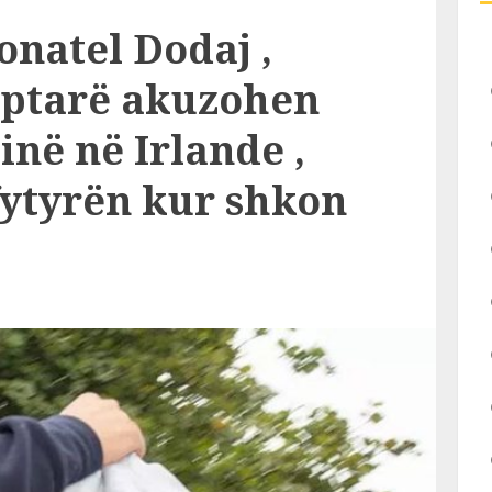
onatel Dodaj ,
qiptarë akuzohen
inë në Irlande ,
fytyrën kur shkon