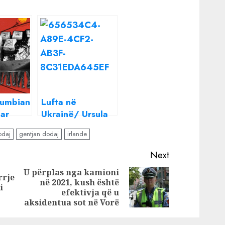
lumbian
Lufta në
tar
Ukrainë/ Ursula
shkë”,
von der Leyen
odaj
gentjan dodaj
irlande
on
shkon në Bucha:
ë
Këtu pamë
Next
 vlerë
fytyrën mizore të
U përplas nga kamioni
n
ushtrisë së Putinit
rrje
në 2021, kush është
Previous
Next
i
efektivja që u
post:
post:
aksidentua sot në Vorë