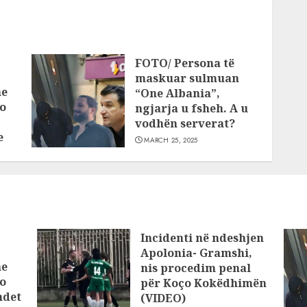
FOTO/ Persona të
maskuar sulmuan
he
“One Albania”,
o
ngjarja u fsheh. A u
vodhën serverat?
e
MARCH 25, 2025
Incidenti në ndeshjen
Apolonia- Gramshi,
he
nis procedim penal
o
për Koço Kokëdhimën
ndet
(VIDEO)