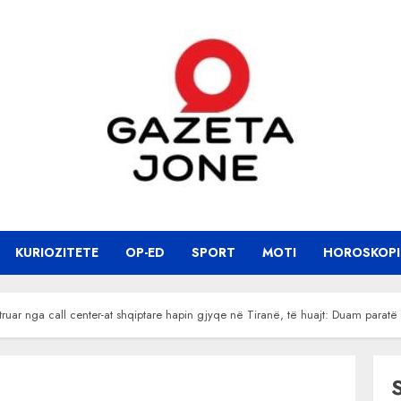
KURIOZITETE
OP-ED
SPORT
MOTI
HOROSKOPI
ruar nga call center-at shqiptare hapin gjyqe në Tiranë, të huajt: Duam paratë 