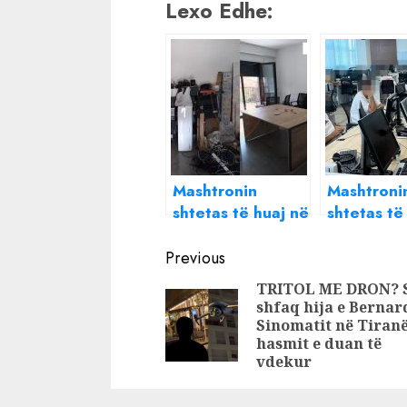
Lexo Edhe:
Mashtronin
Mashtroni
shtetas të huaj në
shtetas të
Call Center për
Call Cente
Continue
të investuar në
arrestohe
Previous
bursa fiktive, tre
persona n
Reading
TRITOL ME DRON? S
të arrestuar në
Tiranë. Sh
shfaq hija e Bernar
Tiranë
në kërkim 
Sinomatit në Tiranë
Markaj
hasmit e duan të
vdekur