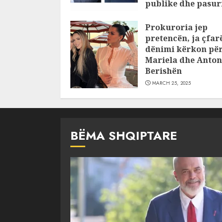
publike dhe pasuri
pajustifikuar
Prokuroria jep
JULY 24, 2025
pretencën, ja çfar
dënimi kërkon pë
Mariela dhe Anton
Berishën
MARCH 25, 2025
BËMA SHQIPTARE