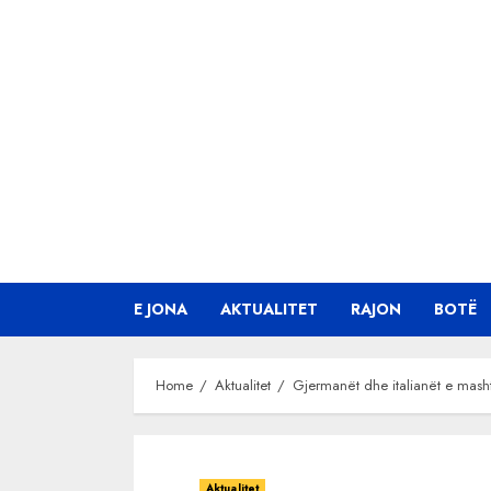
Skip
to
content
E JONA
AKTUALITET
RAJON
BOTË
Home
Aktualitet
Gjermanët dhe italianët e masht
Aktualitet