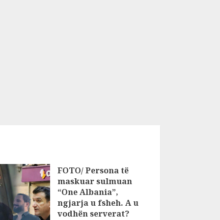
FOTO/ Persona të
maskuar sulmuan
“One Albania”,
ngjarja u fsheh. A u
vodhën serverat?