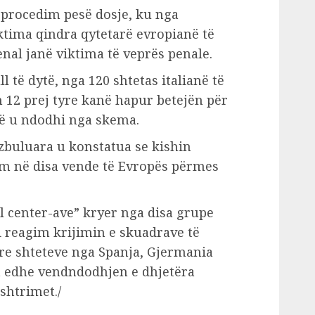
 procedim pesë dosje, ku nga
tima qindra qytetarë evropianë të
penal janë viktima të veprës penale.
 të dytë, nga 120 shtetas italianë të
 12 prej tyre kanë hapur betejën për
ë u ndodhi nga skema.
zbuluara u konstatua se kishin
m në disa vende të Evropës përmes
l center-ave” kryer nga disa grupe
si reagim krijimin e skuadrave të
re shteteve nga Spanja, Gjermania
uan edhe vendndodhjen e dhjetëra
shtrimet./