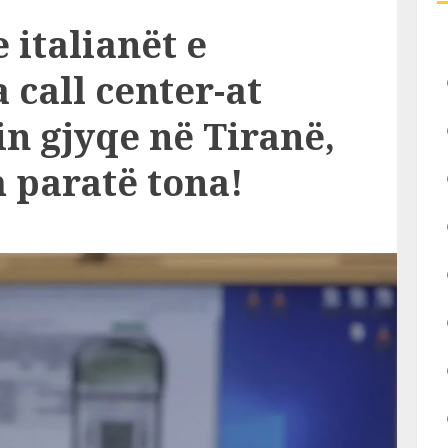
italianët e
call center-at
n gjyqe në Tiranë,
 paratë tona!