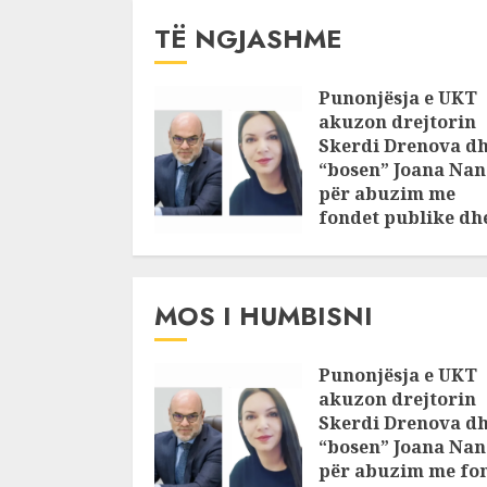
TË NGJASHME
Punonjësja e UKT
akuzon drejtorin
Skerdi Drenova d
“bosen” Joana Nan
për abuzim me
fondet publike dh
pasuri të
pajustifikuar
JULY 24, 2025
MOS I HUMBISNI
Punonjësja e UKT
akuzon drejtorin
Skerdi Drenova d
“bosen” Joana Nan
për abuzim me fo