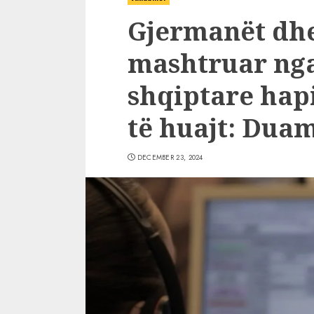
Gjermanët dhe 
mashtruar nga 
shqiptare hapi
të huajt: Duam
DECEMBER 23, 2024