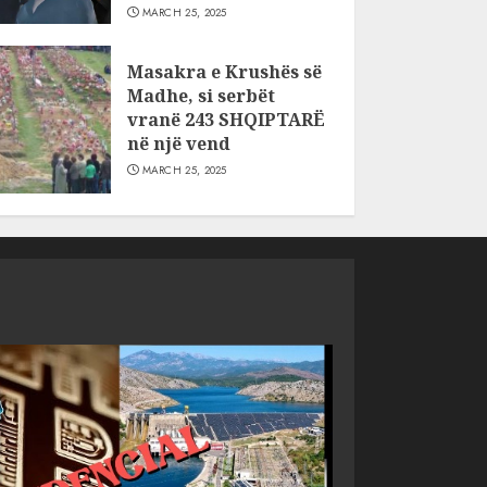
MARCH 25, 2025
Masakra e Krushës së
Madhe, si serbët
vranë 243 SHQIPTARË
në një vend
MARCH 25, 2025