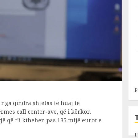
P
 nga qindra shtetas të huaj të
rmes call center-ave, që i kërkon
jë që t’i kthehen pas 135 mijë eurot e
P