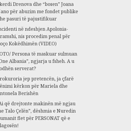
kerdi Drenova dhe “bosen” Joana
ano për abuzim me fondet publike
he pasuri të pajustifikuar
ncidenti në ndeshjen Apolonia-
ramshi, nis procedim penal për
oço Kokëdhimën (VIDEO)
OTO/ Persona të maskuar sulmuan
One Albania”, ngjarja u fsheh. A u
odhën serverat?
rokuroria jep pretencën, ja çfarë
ënimi kërkon për Mariela dhe
ntonela Berishën
Ai që drejtonte makinën më ngjau
e Talo Çelën”, dëshmia e Nuredin
umanit flet për PERSONAT që e
lagosën!