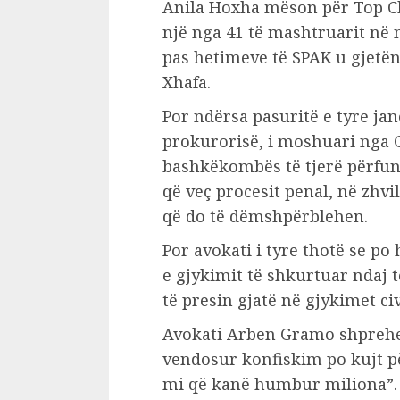
Anila Hoxha mëson për Top C
një nga 41 të mashtruarit në 
pas hetimeve të SPAK u gjetën
Xhafa.
Por ndërsa pasuritë e tyre ja
prokurorisë, i moshuari nga 
bashkëkombës të tjerë përfun
që veç procesit penal, në zhvi
që do të dëmshpërblehen.
Por avokati i tyre thotë se p
e gjykimit të shkurtuar ndaj t
të presin gjatë në gjykimet ci
Avokati Arben Gramo shprehet
vendosur konfiskim po kujt për
mi që kanë humbur miliona”.