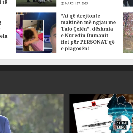
 të
MARCH 27, 2025
“Ai që drejtonte
makinën më ngjau me
ë
Talo Çelën”, dëshmia
r
e Nuredin Dumanit
ela
flet për PERSONAT që
e plagosën!
MARCH 25, 2025