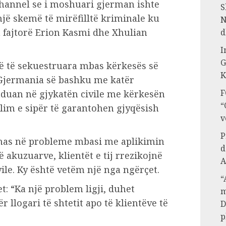
hannel se i moshuari gjerman ishte
S
një skemë të mirëfilltë kriminale ku
N
 fajtorë Erion Kasmi dhe Xhulian
d
I
G
në të sekuestruara mbas kërkesës së
K
Gjermania së bashku me katër
F
duan në gjykatën civile me kërkesën
“
llim e sipër të garantohen gjyqësish
v
P
o has në probleme mbasi me aplikimin
d
ë akuzuarve, klientët e tij rrezikojnë
A
vile. Ky është vetëm një nga ngërçet.
“
: “Ka një problem ligji, duhet
m
 llogari të shtetit apo të klientëve të
D
p