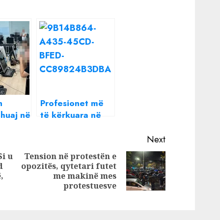
n
Profesionet më
 huaj në
të kërkuara në
r ,
vend, kryeson
n 6
fasoni dhe call
Next
ë
center
i u
Tension në protestën e
pallet
d
opozitës, qytetari futet
Next
Previous
Julian
,
me makinë mes
post:
post:
protestuesve