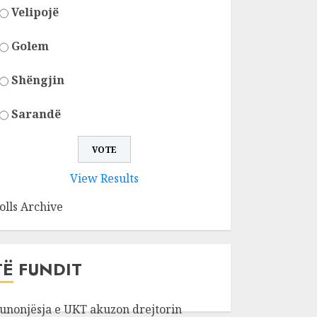
Velipojë
Golem
Shëngjin
Sarandë
View Results
olls Archive
TË FUNDIT
unonjësja e UKT akuzon drejtorin