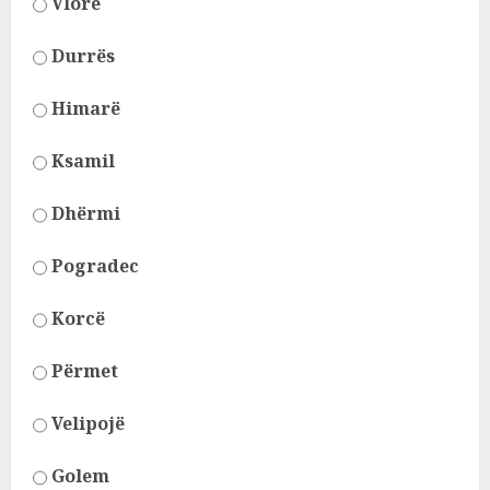
Vlorë
Durrës
Himarë
Ksamil
Dhërmi
Pogradec
Korcë
Përmet
Velipojë
Golem