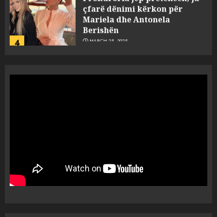
çfarë dënimi kërkon për
Mariela dhe Antonela
Berishën
4
MARCH 25, 2025
“Ai që drejtonte makinën më
ngjau me Talo Çelën”,
dëshmia e Nuredin Dumanit
flet për PERSONAT që e
plagosën!
5
MARCH 25, 2025
Punonjësja e UKT akuzon
drejtorin Skerdi Drenova dhe
“bosen” Joana Nano për
abuzim me fondet publike dhe
pasuri të pajustifikuar
1
JULY 24, 2025