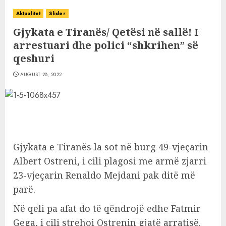
Aktualitet
Slider
Gjykata e Tiranës/ Qetësi në sallë! I
arrestuari dhe polici “shkrihen” së
qeshuri
AUGUST 28, 2022
Gjykata e Tiranës la sot në burg 49-vjeçarin
Albert Ostreni, i cili plagosi me armë zjarri
23-vjeçarin Renaldo Mejdani pak ditë më
parë.
Në qeli pa afat do të qëndrojë edhe Fatmir
Gega, i cili strehoi Ostrenin gjatë arratisë.