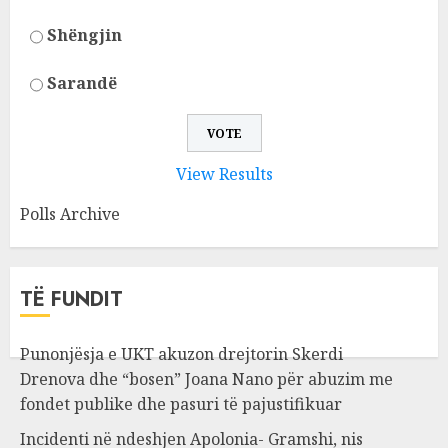
Shëngjin
Sarandë
View Results
Polls Archive
TË FUNDIT
Punonjësja e UKT akuzon drejtorin Skerdi
Drenova dhe “bosen” Joana Nano për abuzim me
fondet publike dhe pasuri të pajustifikuar
Incidenti në ndeshjen Apolonia- Gramshi, nis