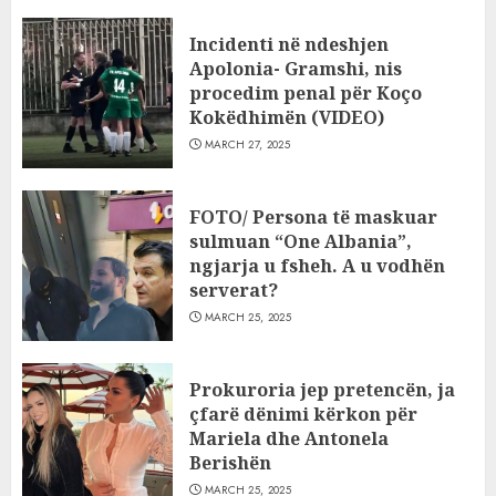
Incidenti në ndeshjen
Apolonia- Gramshi, nis
procedim penal për Koço
Kokëdhimën (VIDEO)
MARCH 27, 2025
FOTO/ Persona të maskuar
sulmuan “One Albania”,
ngjarja u fsheh. A u vodhën
serverat?
MARCH 25, 2025
Prokuroria jep pretencën, ja
çfarë dënimi kërkon për
Mariela dhe Antonela
Berishën
MARCH 25, 2025