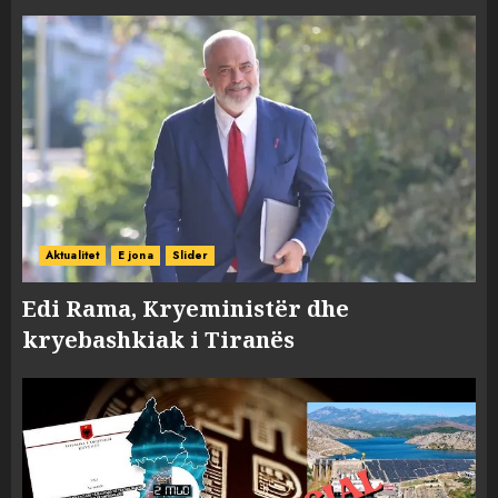
Aktualitet
E jona
Slider
Edi Rama, Kryeministër dhe
kryebashkiak i Tiranës