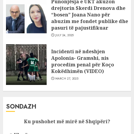
Punonjësja e UKT akuzon
drejtorin Skerdi Drenova dhe
“bosen” Joana Nano për
abuzim me fondet publike dhe
pasuri të pajustifikuar
JULY 24, 2025
Incidenti në ndeshjen
Apolonia- Gramshi, nis
procedim penal për Koço
Kokëdhimën (VIDEO)
MARCH 27, 2025
SONDAZH
Ku pushohet më mirë në Shqipëri?