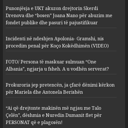
Incidenti në ndeshjen
Punonjësja e UKT akuzon drejtorin Skerdi
Apolonia- Gramshi, nis
procedim penal për Koço
Drenova dhe “bosen” Joana Nano për abuzim me
Kokëdhimën (VIDEO)
fondet publike dhe pasuri të pajustifikuar
2
MARCH 27, 2025
Incidenti në ndeshjen Apolonia- Gramshi, nis
procedim penal për Koço Kokëdhimën (VIDEO)
FOTO/ Persona të maskuar
sulmuan “One Albania”,
ngjarja u fsheh. A u vodhën
FOTO/ Persona të maskuar sulmuan “One
serverat?
Albania”, ngjarja u fsheh. A u vodhën serverat?
3
MARCH 25, 2025
Prokuroria jep pretencën, ja çfarë dënimi kërkon
Prokuroria jep pretencën, ja
për Mariela dhe Antonela Berishën
çfarë dënimi kërkon për
Mariela dhe Antonela
“Ai që drejtonte makinën më ngjau me Talo
Berishën
Çelën”, dëshmia e Nuredin Dumanit flet për
4
MARCH 25, 2025
PERSONAT që e plagosën!