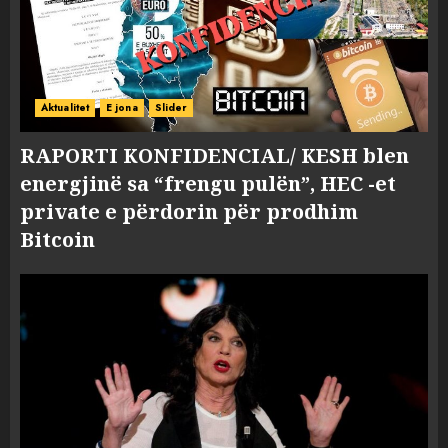
Aktualitet
E jona
Slider
RAPORTI KONFIDENCIAL/ KESH blen
energjinë sa “frengu pulën”, HEC -et
private e përdorin për prodhim
Bitcoin