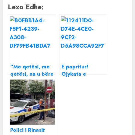
Lexo Edhe:
“Me qetësi, me
E papritur!
qetësi, na u bëre
Gjykata e
si Ilir Meta”,
Kosovës kërkon
Rama dhe Tabaku
shoqërimin në
përplasen ashpër
polici të Adelina
për pagesat e
Ismailit dhe
inceneratorëve
motrave të saj
Polici i Rinasit