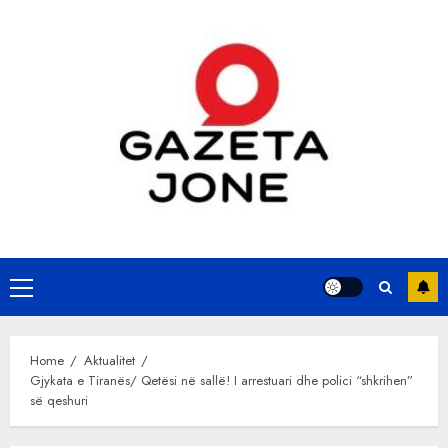
Skip
to
content
Primary
Menu
Home
Aktualitet
Gjykata e Tiranës/ Qetësi në sallë! I arrestuari dhe polici “shkrihen”
së qeshuri