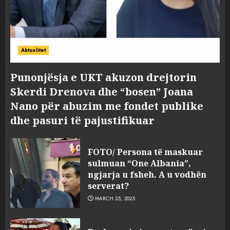
Aktualitet
Punonjësja e UKT akuzon drejtorin
Skerdi Drenova dhe “bosen” Joana
Nano për abuzim me fondet publike
dhe pasuri të pajustifikuar
FOTO/ Persona të maskuar
sulmuan “One Albania”,
ngjarja u fsheh. A u vodhën
serverat?
MARCH 25, 2025