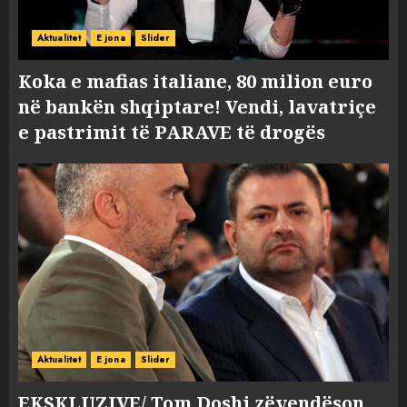
Aktualitet
E jona
Slider
Koka e mafias italiane, 80 milion euro
në bankën shqiptare! Vendi, lavatriçe
e pastrimit të PARAVE të drogës
Aktualitet
E jona
Slider
EKSKLUZIVE/ Tom Doshi zëvendëson