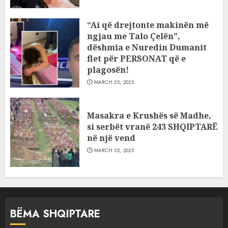
“Ai që drejtonte makinën më
ngjau me Talo Çelën”,
dëshmia e Nuredin Dumanit
flet për PERSONAT që e
plagosën!
MARCH 25, 2025
Masakra e Krushës së Madhe,
si serbët vranë 243 SHQIPTARË
në një vend
MARCH 25, 2025
BËMA SHQIPTARE