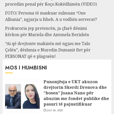
procedim penal për Koço Kokëdhimën (VIDEO)
FOTO/ Persona të maskuar sulmuan “One
Albania”, ngjarja u fsheh. A u vodhën serverat?
Prokuroria jep pretencën, ja çfarë dënimi
kërkon për Mariela dhe Antonela Berishën
“Ai që drejtonte makinën më ngjau me Talo
Çelën”, dëshmia e Nuredin Dumanit flet për
PERSONAT që e plagosën!
MOS I HUMBISNI
Punonjësja e UKT akuzon
drejtorin Skerdi Drenova dhe
“bosen” Joana Nano për
abuzim me fondet publike dhe
pasuri të pajustifikuar
JULY 24, 2025