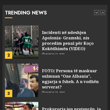
“bosen” Joana Nano për
abuzim me fondet publike dhe
TRENDING NEWS
pasuri të pajustifikuar
1
JULY 24, 2025
Incidenti në ndeshjen
Apolonia- Gramshi, nis
procedim penal për Koço
Kokëdhimën (VIDEO)
2
MARCH 27, 2025
FOTO/ Persona të maskuar
sulmuan “One Albania”,
ngjarja u fsheh. A u vodhën
serverat?
3
MARCH 25, 2025
Prokuroria jep pretencën, ja