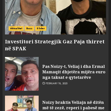
Aktualitet
Buzz
Slider
Investitori Strategjik Gaz Paja thirret
në SPAK
Pas Noizy-t, Veliaj i dha Ermal
Mamaqit dhjetëra mijëra euro
nga taksat e qytetarëve
FEBRUARY 18, 2025
FOTO/ Persona të maskuar
Noizy braktis Veliajn në ditën
sulmuan “One Albania”,
më të zezë, reperi i pabesë me
ngjarja u fsheh. A u vodhën