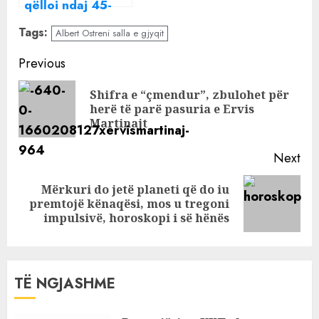
qëlloi ndaj 45-
vjeçarit dhe u
Tags:
Albert Ostreni salla e gjyqit
zhduk në mes të
Tiranës
Continue
Previous
Reading
Shifra e “çmendur”, zbulohet për
Pre
herë të parë pasuria e Ervis
pos
Martinajt
Next
Mërkuri do jetë planeti që do iu
Next
premtojë kënaqësi, mos u tregoni
post:
impulsivë, horoskopi i së hënës
TË NGJASHME