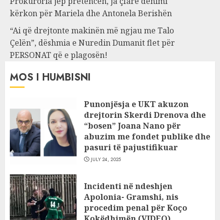
Prokuroria jep pretencën, ja çfarë dënimi
kërkon për Mariela dhe Antonela Berishën
“Ai që drejtonte makinën më ngjau me Talo
Çelën”, dëshmia e Nuredin Dumanit flet për
PERSONAT që e plagosën!
MOS I HUMBISNI
Punonjësja e UKT akuzon
drejtorin Skerdi Drenova dhe
“bosen” Joana Nano për
abuzim me fondet publike dhe
pasuri të pajustifikuar
JULY 24, 2025
Incidenti në ndeshjen
Apolonia- Gramshi, nis
procedim penal për Koço
Kokëdhimën (VIDEO)