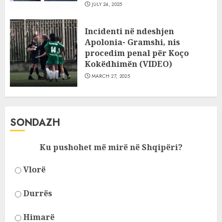
JULY 24, 2025
Incidenti në ndeshjen
Apolonia- Gramshi, nis
procedim penal për Koço
Kokëdhimën (VIDEO)
MARCH 27, 2025
SONDAZH
Ku pushohet më mirë në Shqipëri?
Vlorë
Durrës
Himarë