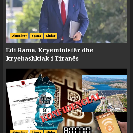
Aktualitet
E jona
Slider
Edi Rama, Kryeministër dhe
kryebashkiak i Tiranës
Aktualitet
E jona
Slider