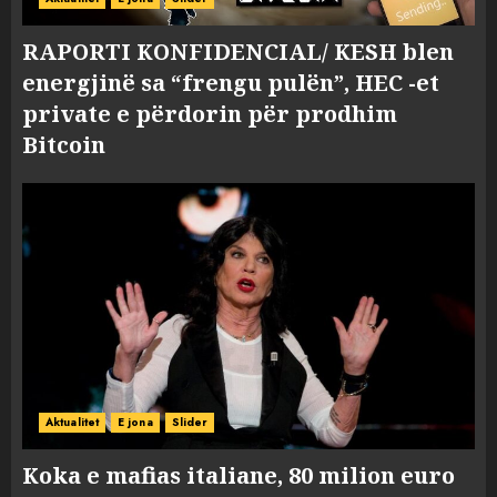
RAPORTI KONFIDENCIAL/ KESH blen
energjinë sa “frengu pulën”, HEC -et
private e përdorin për prodhim
Bitcoin
Aktualitet
E jona
Slider
Koka e mafias italiane, 80 milion euro