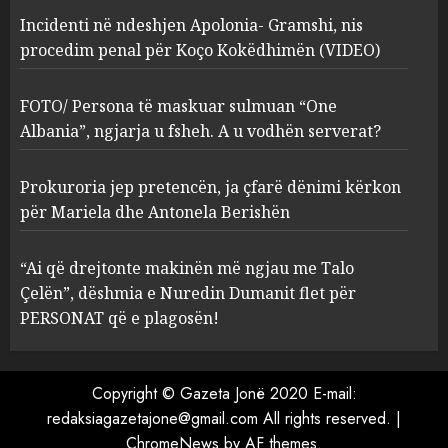
Incidenti në ndeshjen Apolonia- Gramshi, nis
procedim penal për Koço Kokëdhimën (VIDEO)
FOTO/ Persona të maskuar
sulmuan “One Albania”,
ngjarja u fsheh. A u vodhën
FOTO/ Persona të maskuar sulmuan “One
serverat?
Albania”, ngjarja u fsheh. A u vodhën serverat?
3
MARCH 25, 2025
Prokuroria jep pretencën, ja çfarë dënimi kërkon
Prokuroria jep pretencën, ja
për Mariela dhe Antonela Berishën
çfarë dënimi kërkon për
Mariela dhe Antonela
“Ai që drejtonte makinën më ngjau me Talo
Berishën
Çelën”, dëshmia e Nuredin Dumanit flet për
4
MARCH 25, 2025
PERSONAT që e plagosën!
“Ai që drejtonte makinën më
ngjau me Talo Çelën”,
Copyright © Gazeta Jonë 2020 E-mail:
dëshmia e Nuredin Dumanit
redaksiagazetajone@gmail.com
All rights reserved.
|
flet për PERSONAT që e
ChromeNews
by AF themes.