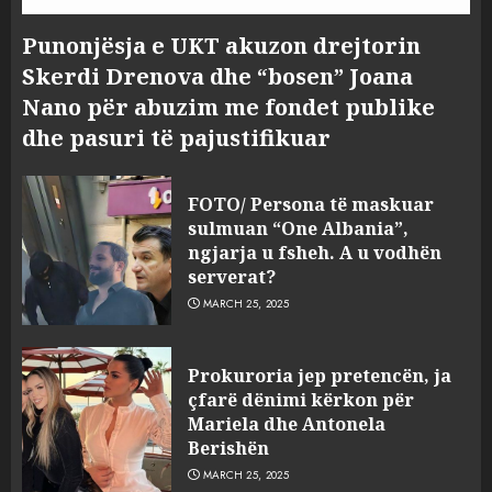
Punonjësja e UKT akuzon drejtorin
Skerdi Drenova dhe “bosen” Joana
Nano për abuzim me fondet publike
dhe pasuri të pajustifikuar
FOTO/ Persona të maskuar
sulmuan “One Albania”,
ngjarja u fsheh. A u vodhën
serverat?
MARCH 25, 2025
Prokuroria jep pretencën, ja
çfarë dënimi kërkon për
Mariela dhe Antonela
Berishën
MARCH 25, 2025