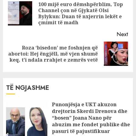
kujdestaren s’dua
Reading
100 mijë euro dëmshpërblim, Top
ta shoh me sy
Channel çon në Gjykatë Olsi
Pre
sepse…
Bylykun: Duan të nxjerrin lekët e
pos
çmimit të madh
Next
Roza ‘bisedon’ me foshnjen që
Next
abortoi: Hej ëngjëll, më vjen shumë
post:
keq, t’i ndala rrahjet e zemrës vetë
TË NGJASHME
Punonjësja e UKT akuzon
drejtorin Skerdi Drenova dhe
“bosen” Joana Nano për
abuzim me fondet publike dhe
pasuri të pajustifikuar