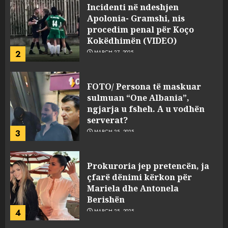
Incidenti në ndeshjen
Apolonia- Gramshi, nis
procedim penal për Koço
Kokëdhimën (VIDEO)
2
MARCH 27, 2025
FOTO/ Persona të maskuar
sulmuan “One Albania”,
ngjarja u fsheh. A u vodhën
serverat?
3
MARCH 25, 2025
Prokuroria jep pretencën, ja
çfarë dënimi kërkon për
Mariela dhe Antonela
Berishën
4
MARCH 25, 2025