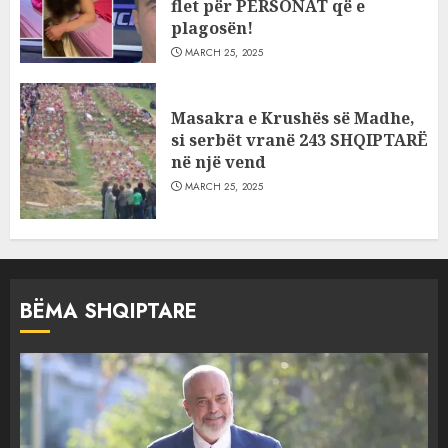
flet për PERSONAT që e
plagosën!
MARCH 25, 2025
Masakra e Krushës së Madhe,
si serbët vranë 243 SHQIPTARË
në një vend
MARCH 25, 2025
BËMA SHQIPTARE