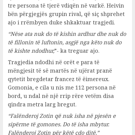
tre persona të tjerë vdiqën në varkë. Heivin
bën përgjegjës grupin rival, që siç shprehet
ajo i rrëmbyen duke shkaktuar tragjedi.
“Nëse ata nuk do të kishin ardhur dhe nuk do
të fillonin të luftonin, asgjë nga këto nuk do
të kishte ndodhur,
”- ka treguar ajo.
Tragjedia ndodhi në orët e para të
mëngjesit të së martës në ujërat pranë
qytetit bregdetar francez të ëimereux.
Gomonia, e cila u nis me 112 persona në
bord, u ndal në një rrip rëre vetëm disa
qindra metra larg bregut.
“Falënderoj Zotin që nuk isha në pjesën e
sipërme të gomones. Do të isha mbytur.
Falënderoj Zotin për këtë çdo ditë.”