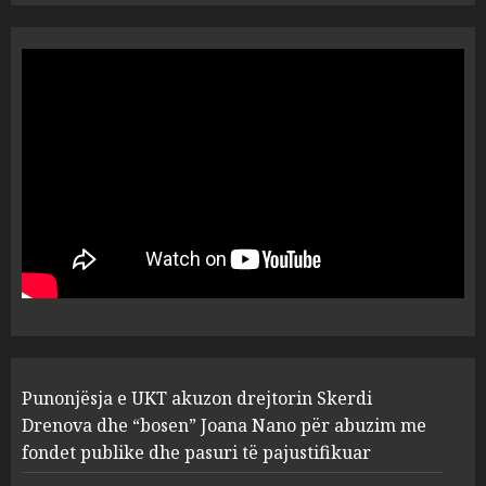
“Ai që drejtonte makinën më
ngjau me Talo Çelën”,
dëshmia e Nuredin Dumanit
flet për PERSONAT që e
plagosën!
5
MARCH 25, 2025
Punonjësja e UKT akuzon
drejtorin Skerdi Drenova dhe
“bosen” Joana Nano për
abuzim me fondet publike dhe
pasuri të pajustifikuar
1
JULY 24, 2025
Incidenti në ndeshjen
Punonjësja e UKT akuzon drejtorin Skerdi
Apolonia- Gramshi, nis
procedim penal për Koço
Drenova dhe “bosen” Joana Nano për abuzim me
Kokëdhimën (VIDEO)
fondet publike dhe pasuri të pajustifikuar
2
MARCH 27, 2025