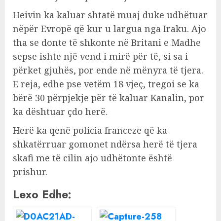
Heivin ka kaluar shtatë muaj duke udhëtuar
nëpër Evropë që kur u largua nga Iraku. Ajo
tha se donte të shkonte në Britani e Madhe
sepse ishte një vend i mirë për të, si sa i
përket gjuhës, por ende në mënyra të tjera.
E reja, edhe pse vetëm 18 vjeç, tregoi se ka
bërë 30 përpjekje për të kaluar Kanalin, por
ka dështuar çdo herë.
Herë ka qenë policia franceze që ka
shkatërruar gomonet ndërsa herë të tjera
skafi me të cilin ajo udhëtonte është
prishur.
Lexo Edhe: