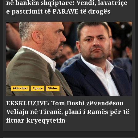
në bankën shqiptare! Vendi, lavatriçe
e pastrimit të PARAVE të drogës
Aktualitet
E jona
Slider
EKSKLUZIVE/ Tom Doshi zëvendëson
Veliajn në Tiranë, plani i Ramës për të
fituar kryeqytetin