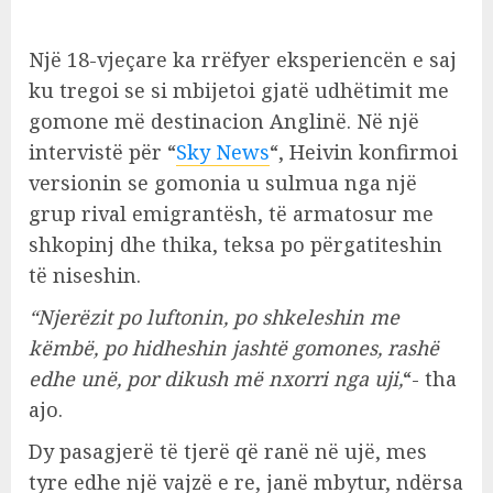
Një 18-vjeçare ka rrëfyer eksperiencën e saj
ku tregoi se si mbijetoi gjatë udhëtimit me
gomone më destinacion Anglinë. Në një
intervistë për “
Sky News
“, Heivin konfirmoi
versionin se gomonia u sulmua nga një
grup rival emigrantësh, të armatosur me
shkopinj dhe thika, teksa po përgatiteshin
të niseshin.
“Njerëzit po luftonin, po shkeleshin me
këmbë, po hidheshin jashtë gomones, rashë
edhe unë, por dikush më nxorri nga uji,
“- tha
ajo.
Dy pasagjerë të tjerë që ranë në ujë, mes
tyre edhe një vajzë e re, janë mbytur, ndërsa