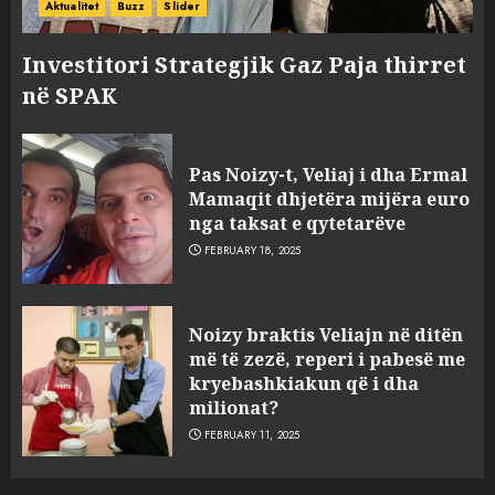
Aktualitet
Buzz
Slider
Investitori Strategjik Gaz Paja thirret
në SPAK
Pas Noizy-t, Veliaj i dha Ermal
Mamaqit dhjetëra mijëra euro
nga taksat e qytetarëve
FEBRUARY 18, 2025
FOTO/ Persona të maskuar
Noizy braktis Veliajn në ditën
sulmuan “One Albania”,
më të zezë, reperi i pabesë me
ngjarja u fsheh. A u vodhën
kryebashkiakun që i dha
serverat?
milionat?
3
MARCH 25, 2025
FEBRUARY 11, 2025
Prokuroria jep pretencën, ja