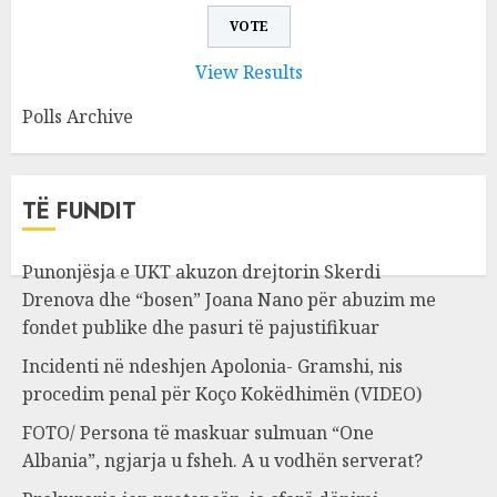
View Results
Polls Archive
TË FUNDIT
Punonjësja e UKT akuzon drejtorin Skerdi
Drenova dhe “bosen” Joana Nano për abuzim me
fondet publike dhe pasuri të pajustifikuar
Incidenti në ndeshjen Apolonia- Gramshi, nis
procedim penal për Koço Kokëdhimën (VIDEO)
FOTO/ Persona të maskuar sulmuan “One
Albania”, ngjarja u fsheh. A u vodhën serverat?