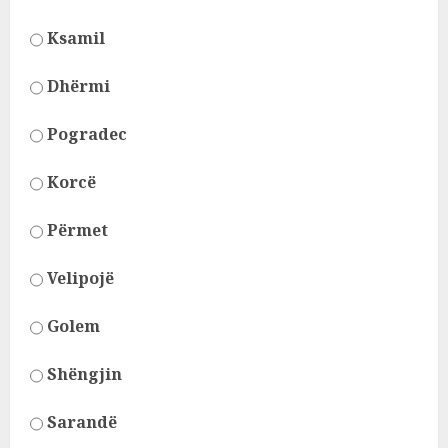
Ksamil
Dhërmi
Pogradec
Korcë
Përmet
Velipojë
Golem
Shëngjin
Sarandë