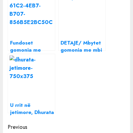
Fundoset
DETAJE/ Mbytet
gomonia me
gomonia me mbi
emigrantë në
30 emigrantë në
Angli
Kanalin Anglez:
Bëhuni gati për
shumë viktima…
U rrit në
jetimore, Dhurata
rrëfen “tmerrin”:
Continue
Flija në tualet,
Previous