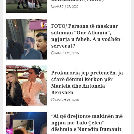
MARCH 27, 2025
FOTO/ Persona të maskuar
sulmuan “One Albania”,
ngjarja u fsheh. A u vodhën
serverat?
MARCH 25, 2025
Prokuroria jep pretencën, ja
çfarë dënimi kërkon për
Mariela dhe Antonela
Berishën
MARCH 25, 2025
“Ai që drejtonte makinën më
ngjau me Talo Çelën”,
dëshmia e Nuredin Dumanit