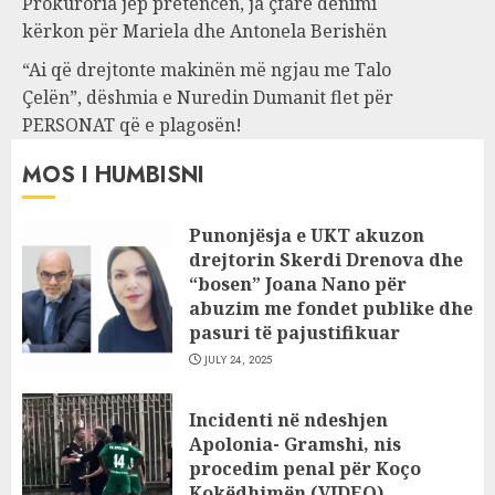
Prokuroria jep pretencën, ja çfarë dënimi
kërkon për Mariela dhe Antonela Berishën
“Ai që drejtonte makinën më ngjau me Talo
Çelën”, dëshmia e Nuredin Dumanit flet për
PERSONAT që e plagosën!
MOS I HUMBISNI
Punonjësja e UKT akuzon
drejtorin Skerdi Drenova dhe
“bosen” Joana Nano për
abuzim me fondet publike dhe
pasuri të pajustifikuar
JULY 24, 2025
Incidenti në ndeshjen
Apolonia- Gramshi, nis
procedim penal për Koço
Kokëdhimën (VIDEO)