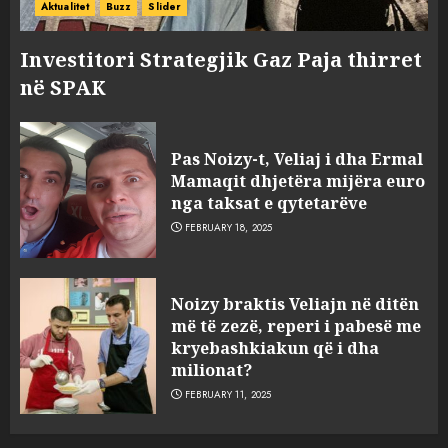
Aktualitet
Buzz
Slider
Investitori Strategjik Gaz Paja thirret
në SPAK
Pas Noizy-t, Veliaj i dha Ermal
Mamaqit dhjetëra mijëra euro
nga taksat e qytetarëve
FEBRUARY 18, 2025
FOTO/ Persona të maskuar
Noizy braktis Veliajn në ditën
sulmuan “One Albania”,
më të zezë, reperi i pabesë me
ngjarja u fsheh. A u vodhën
kryebashkiakun që i dha
serverat?
milionat?
3
MARCH 25, 2025
FEBRUARY 11, 2025
Prokuroria jep pretencën, ja