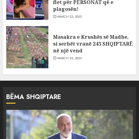
flet për PERSONAT që e
plagosën!
MARCH 25, 2025
Masakra e Krushës së Madhe,
si serbët vranë 243 SHQIPTARË
në një vend
MARCH 25, 2025
BËMA SHQIPTARE