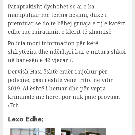
Paraprakisht dyshohet se ai e ka
manipuluar me terma besimi, duke i
premtuar se do te bëhej gruaja e tij e katërt
edhe me miratimin e klerit të xhamisë.
Policia mori informacion për këtë
shfrytëzim dhe ndërhyri kur e mitura shkoi
në banesën e 42 vjecarit.
Dervish Hasi është emër i njohur për
policinë, pasi i është vënë tritol në vitin
2019. Ai është i hetuar dhe për vepra
kriminale më herët por nuk janë provuar.
/Tch
Lexo Edhe: