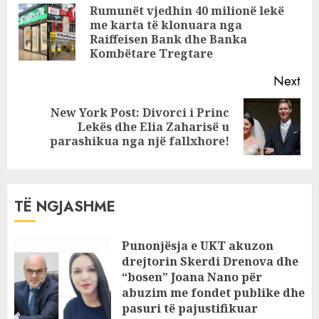
miturën dhe i
Reading
Rumunët vjedhin 40 milionë lekë
shpërndau videot
me karta të klonuara nga
Pre
në rrjet, pranga
Raiffeisen Bank dhe Banka
pos
18-vjeçarit!
Kombëtare Tregtare
Next
New York Post: Divorci i Princ
Next
Lekës dhe Elia Zaharisë u
post:
parashikua nga një fallxhore!
TË NGJASHME
Punonjësja e UKT akuzon
drejtorin Skerdi Drenova dhe
“bosen” Joana Nano për
abuzim me fondet publike dhe
pasuri të pajustifikuar