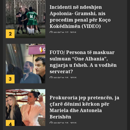
Incidenti në ndeshjen
Apolonia- Gramshi, nis
procedim penal për Koço
Kokëdhimën (VIDEO)
2
MARCH 27, 2025
FOTO/ Persona të maskuar
sulmuan “One Albania”,
ngjarja u fsheh. A u vodhën
serverat?
3
MARCH 25, 2025
Prokuroria jep pretencën, ja
çfarë dënimi kërkon për
Mariela dhe Antonela
Berishën
4
MARCH 25, 2025