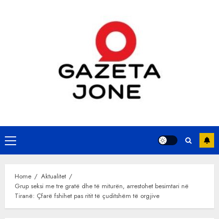
Skip
to
content
Primary
Menu
Home
Aktualitet
Grup seksi me tre gratë dhe të miturën, arrestohet besimtari në
Tiranë: Çfarë fshihet pas ritit të çuditshëm të orgjive