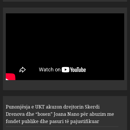
“Ai që drejtonte makinën më
ngjau me Talo Çelën”,
dëshmia e Nuredin Dumanit
flet për PERSONAT që e
plagosën!
5
MARCH 25, 2025
Punonjësja e UKT akuzon
drejtorin Skerdi Drenova dhe
“bosen” Joana Nano për
abuzim me fondet publike dhe
pasuri të pajustifikuar
1
JULY 24, 2025
Incidenti në ndeshjen
Punonjësja e UKT akuzon drejtorin Skerdi
Apolonia- Gramshi, nis
procedim penal për Koço
Drenova dhe “bosen” Joana Nano për abuzim me
Kokëdhimën (VIDEO)
fondet publike dhe pasuri të pajustifikuar
2
MARCH 27, 2025