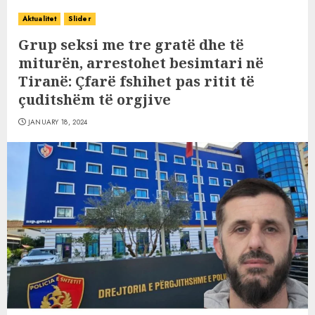
Aktualitet
Slider
Grup seksi me tre gratë dhe të
miturën, arrestohet besimtari në
Tiranë: Çfarë fshihet pas ritit të
çuditshëm të orgjive
JANUARY 18, 2024