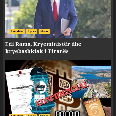
Aktualitet
E jona
Slider
Edi Rama, Kryeministër dhe
kryebashkiak i Tiranës
Aktualitet
E jona
Slider