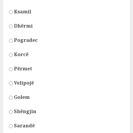
Ksamil
Dhërmi
Pogradec
Korcë
Përmet
Velipojë
Golem
Shëngjin
Sarandë