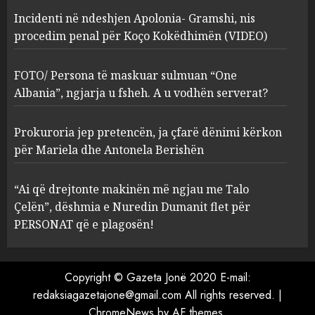
Incidenti në ndeshjen Apolonia- Gramshi, nis
procedim penal për Koço Kokëdhimën (VIDEO)
FOTO/ Persona të maskuar
sulmuan “One Albania”,
ngjarja u fsheh. A u vodhën
FOTO/ Persona të maskuar sulmuan “One
serverat?
Albania”, ngjarja u fsheh. A u vodhën serverat?
3
MARCH 25, 2025
Prokuroria jep pretencën, ja çfarë dënimi kërkon
Prokuroria jep pretencën, ja
për Mariela dhe Antonela Berishën
çfarë dënimi kërkon për
Mariela dhe Antonela
“Ai që drejtonte makinën më ngjau me Talo
Berishën
Çelën”, dëshmia e Nuredin Dumanit flet për
4
MARCH 25, 2025
PERSONAT që e plagosën!
“Ai që drejtonte makinën më
ngjau me Talo Çelën”,
Copyright © Gazeta Jonë 2020 E-mail:
dëshmia e Nuredin Dumanit
redaksiagazetajone@gmail.com
All rights reserved.
|
flet për PERSONAT që e
ChromeNews
by AF themes.