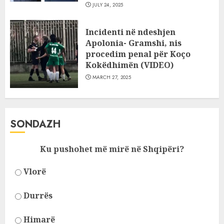
JULY 24, 2025
Incidenti në ndeshjen
Apolonia- Gramshi, nis
procedim penal për Koço
Kokëdhimën (VIDEO)
MARCH 27, 2025
SONDAZH
Ku pushohet më mirë në Shqipëri?
Vlorë
Durrës
Himarë