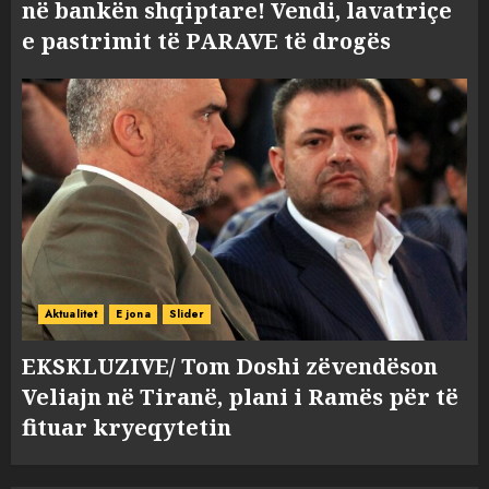
në bankën shqiptare! Vendi, lavatriçe
e pastrimit të PARAVE të drogës
Aktualitet
E jona
Slider
EKSKLUZIVE/ Tom Doshi zëvendëson
Veliajn në Tiranë, plani i Ramës për të
fituar kryeqytetin