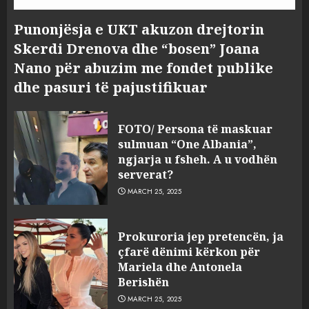
Punonjësja e UKT akuzon drejtorin
Skerdi Drenova dhe “bosen” Joana
Nano për abuzim me fondet publike
dhe pasuri të pajustifikuar
FOTO/ Persona të maskuar
sulmuan “One Albania”,
ngjarja u fsheh. A u vodhën
serverat?
MARCH 25, 2025
Prokuroria jep pretencën, ja
çfarë dënimi kërkon për
Mariela dhe Antonela
Berishën
MARCH 25, 2025