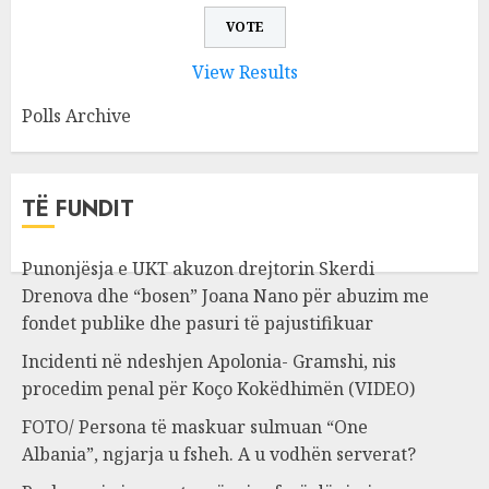
View Results
Polls Archive
TË FUNDIT
Punonjësja e UKT akuzon drejtorin Skerdi
Drenova dhe “bosen” Joana Nano për abuzim me
fondet publike dhe pasuri të pajustifikuar
Incidenti në ndeshjen Apolonia- Gramshi, nis
procedim penal për Koço Kokëdhimën (VIDEO)
FOTO/ Persona të maskuar sulmuan “One
Albania”, ngjarja u fsheh. A u vodhën serverat?