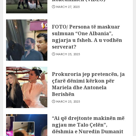
MARCH 27, 2025
FOTO/ Persona të maskuar
sulmuan “One Albania”,
ngjarja u fsheh. A u vodhën
serverat?
MARCH 25, 2025
Prokuroria jep pretencën, ja
çfarë dënimi kërkon për
Mariela dhe Antonela
Berishën
MARCH 25, 2025
“Ai që drejtonte makinën më
ngjau me Talo Çelën”,
dëshmia e Nuredin Dumanit