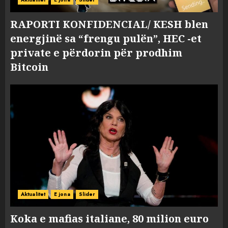
RAPORTI KONFIDENCIAL/ KESH blen
energjinë sa “frengu pulën”, HEC -et
private e përdorin për prodhim
Bitcoin
Aktualitet
E jona
Slider
Koka e mafias italiane, 80 milion euro