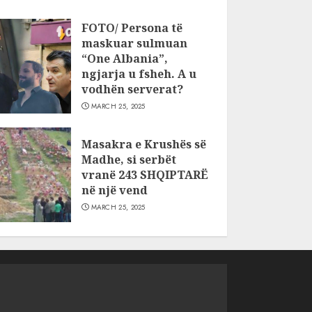
FOTO/ Persona të
maskuar sulmuan
“One Albania”,
ngjarja u fsheh. A u
vodhën serverat?
MARCH 25, 2025
Masakra e Krushës së
Madhe, si serbët
vranë 243 SHQIPTARË
në një vend
MARCH 25, 2025