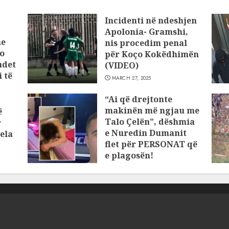
Incidenti në ndeshjen
Apolonia- Gramshi,
he
nis procedim penal
o
për Koço Kokëdhimën
ndet
(VIDEO)
 të
MARCH 27, 2025
“Ai që drejtonte
makinën më ngjau me
ë
Talo Çelën”, dëshmia
r
e Nuredin Dumanit
ela
flet për PERSONAT që
e plagosën!
MARCH 25, 2025