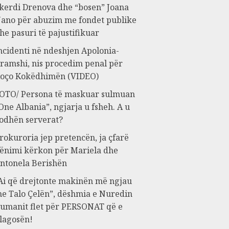
kerdi Drenova dhe “bosen” Joana
ano për abuzim me fondet publike
he pasuri të pajustifikuar
ncidenti në ndeshjen Apolonia-
ramshi, nis procedim penal për
oço Kokëdhimën (VIDEO)
OTO/ Persona të maskuar sulmuan
One Albania”, ngjarja u fsheh. A u
odhën serverat?
rokuroria jep pretencën, ja çfarë
ënimi kërkon për Mariela dhe
ntonela Berishën
Ai që drejtonte makinën më ngjau
e Talo Çelën”, dëshmia e Nuredin
umanit flet për PERSONAT që e
lagosën!