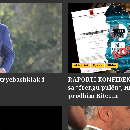
Aktualitet
E jona
Slider
kryebashkiak i
RAPORTI KONFIDENC
sa “frengu pulën”, H
prodhim Bitcoin