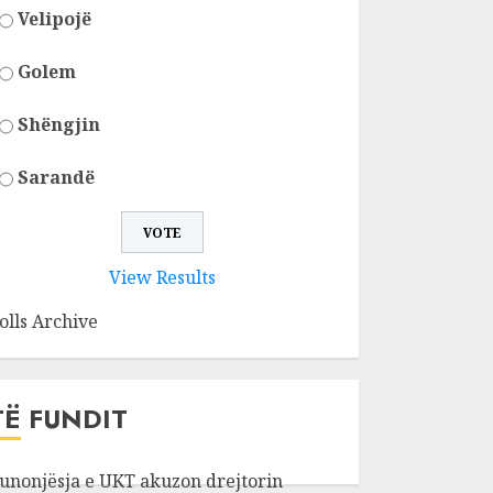
Velipojë
Golem
Shëngjin
Sarandë
View Results
olls Archive
TË FUNDIT
unonjësja e UKT akuzon drejtorin