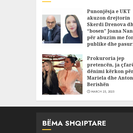
Punonjësja e UKT
akuzon drejtorin
Skerdi Drenova d
“bosen” Joana Nan
për abuzim me fo
publike dhe pasuri
pajustifikuar
Prokuroria jep
JULY 24, 2025
pretencën, ja çfar
dënimi kërkon pë
Mariela dhe Anton
Berishën
MARCH 25, 2025
BËMA SHQIPTARE