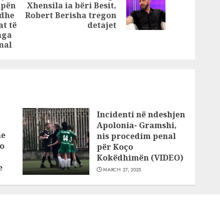
: Na
Gent Sejko në
apën
Xhensila ia bëri Besit,
Next
ritë e
SPAK
 dhe
Robert Berisha tregon
Previous
post:
e
t të
detajet
post:
nga
e
nal
8
esve
Incidenti në ndeshjen
Apolonia- Gramshi,
he
nis procedim penal
o
për Koço
Kokëdhimën (VIDEO)
e
MARCH 27, 2025