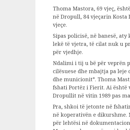
Thoma Mastora, 69 vjeç, është
në Dropull, 84 vjeçarin Kosta I
vjeçe.
Sipas policisë, në banesë, aty
lekë të vjetra, të cilat nuk u
për vjedhje.
Ndalimi i tij u bë për veprën 
cilësuese dhe mbajtja pa lej
dhe municionit”. Thoma Mast
fshati Portëz i Fierit. Ai ësht
Dropullit në vitin 1989 pas ma
Pra, shkoi të jetonte në fshat
në koperativën e dikurshme. N
për lehtësi në dokumentacio