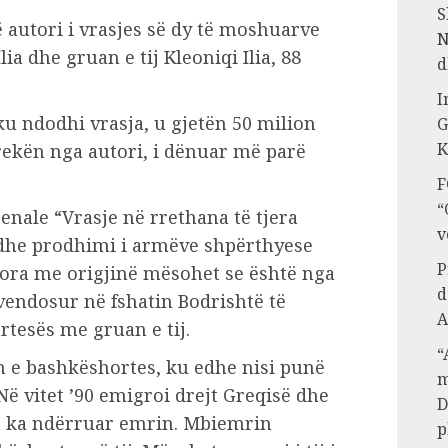
S
 autori i vrasjes së dy të moshuarve
N
lia dhe gruan e tij Kleoniqi Ilia, 88
d
I
 ku ndodhi vrasja, u gjetën 50 milion
G
K
 prekën nga autori, i dënuar më parë
F
“
penale “Vrasje në rrethana të tjera
v
e dhe prodhimi i armëve shpërthyese
P
ora me origjinë mësohet se është nga
d
ë vendosur në fshatin Bodrishtë të
A
rtesës me gruan e tij.
“
in e bashkëshortes, ku edhe nisi punë
m
ë vitet ’90 emigroi drejt Greqisë dhe
D
n ka ndërruar emrin. Mbiemrin
p