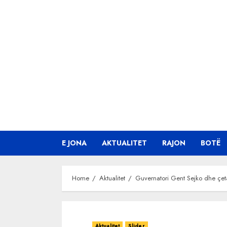
Skip
to
content
E JONA
AKTUALITET
RAJON
BOTË
Home
Aktualitet
Guvernatori Gent Sejko dhe çet
Aktualitet
Slider