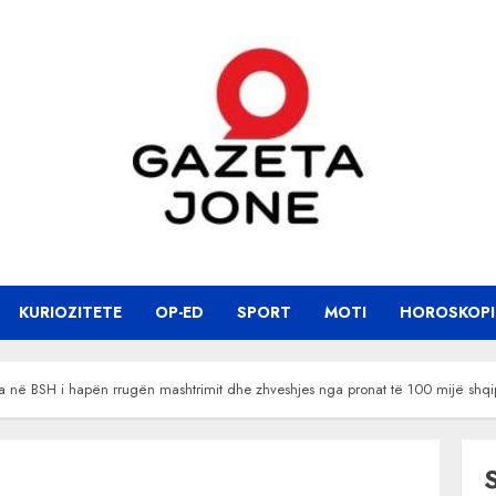
KURIOZITETE
OP-ED
SPORT
MOTI
HOROSKOPI
a në BSH i hapën rrugën mashtrimit dhe zhveshjes nga pronat të 100 mijë sh