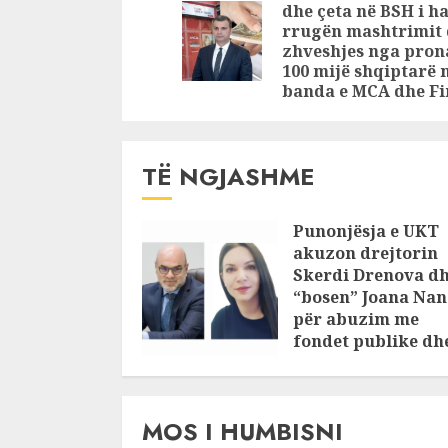
nga pronat të
HIPOTEKËS
dhe çeta në BSH i h
100 mijë
sillni pasu
rrugën mashtrimit
shqiptarë nga
“MCA” dh
zhveshjes nga prona
100 mijë shqiptarë 
banda e MCA
“Final” dh
banda e MCA dhe Fi
dhe Final
urdhrat e 
përmbaru
TË NGJASHME
Punonjësja e UKT
akuzon drejtorin
Skerdi Drenova d
“bosen” Joana Nan
për abuzim me
fondet publike dh
pasuri të
pajustifikuar
JULY 24, 2025
MOS I HUMBISNI