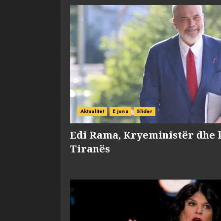
Aktualitet
E jona
Slider
Edi Rama, Kryeministër dhe 
Tiranës