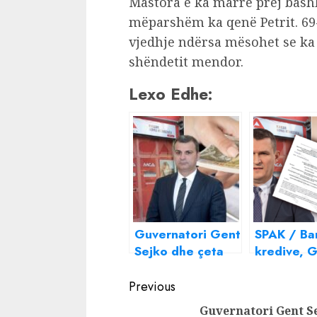
Mastora e ka marrë prej bashkë
mëparshëm ka qenë Petrit. 69
vjedhje ndërsa mësohet se ka
shëndetit mendor.
Lexo Edhe:
Guvernatori Gent
SPAK / Ba
Sejko dhe çeta
kredive, 
në BSH i hapën
Sejko drej
Continue
rrugën mashtrimit
burgut? M
Previous
dhe zhveshjes
urdhër
Reading
Guvernatori Gent S