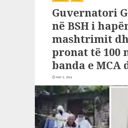
Guvernatori G
në BSH i hapë
mashtrimit dh
pronat të 100 
banda e MCA d
MAY 5, 2024