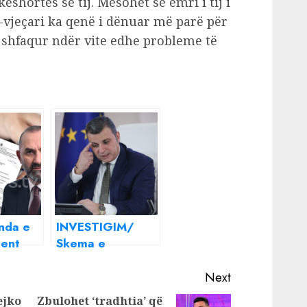
shortes së tij. Mësohet se emri i tij i
-vjeçari ka qenë i dënuar më parë për
 shfaqur ndër vite edhe probleme të
nda e
INVESTIGIM/
Gent
Skema e
t
“mashtrimit” me
anja
kreditë çon
Next
guvernatorin
ejko
Zbulohet ‘tradhtia’ që