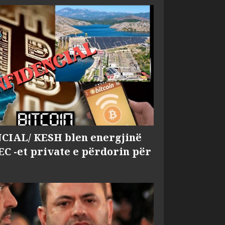
IAL/ KESH blen energjinë
EC -et private e përdorin për