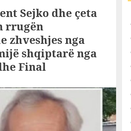
ent Sejko dhe çeta
n rrugën
e zhveshjes nga
mijë shqiptarë nga
he Final