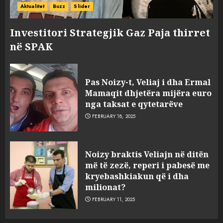
Aktualitet
Buzz
Slider
Investitori Strategjik Gaz Paja thirret
në SPAK
Pas Noizy-t, Veliaj i dha Ermal
Mamaqit dhjetëra mijëra euro
nga taksat e qytetarëve
FEBRUARY 18, 2025
FOTO/ Persona të maskuar
Noizy braktis Veliajn në ditën
sulmuan “One Albania”,
më të zezë, reperi i pabesë me
ngjarja u fsheh. A u vodhën
kryebashkiakun që i dha
serverat?
milionat?
3
MARCH 25, 2025
FEBRUARY 11, 2025