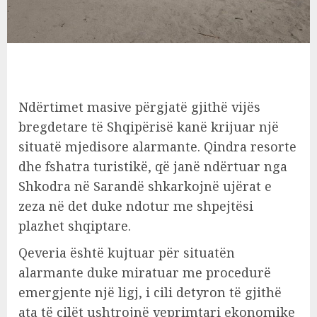
Ndërtimet masive përgjatë gjithë vijës
bregdetare të Shqipërisë kanë krijuar një
situatë mjedisore alarmante. Qindra resorte
dhe fshatra turistikë, që janë ndërtuar nga
Shkodra në Sarandë shkarkojnë ujërat e
zeza në det duke ndotur me shpejtësi
plazhet shqiptare.
Qeveria është kujtuar për situatën
alarmante duke miratuar me procedurë
emergjente një ligj, i cili detyron të gjithë
ata të cilët ushtrojnë veprimtari ekonomike