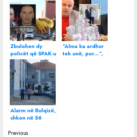
Zbulohen dy
“Alma ka ardhur
policët që SPAK-u
tek unë, por…”,
po verifikon.
Sali Berisha për
Dyshime se
skandalin Gjici:
morën 5 mijë
500 mijë euro
euro për heqje
gjobë!
përgjimesh nga
dosja “Pepaj”
Alarm në Bulqizë,
shkon në 56
numri i të
Continue
helmuarve në
Previous