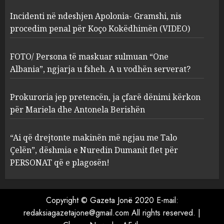
Incidenti në ndeshjen Apolonia- Gramshi, nis
procedim penal për Koço Kokëdhimën (VIDEO)
FOTO/ Persona të maskuar
sulmuan “One Albania”,
ngjarja u fsheh. A u vodhën
FOTO/ Persona të maskuar sulmuan “One
serverat?
Albania”, ngjarja u fsheh. A u vodhën serverat?
3
MARCH 25, 2025
Prokuroria jep pretencën, ja çfarë dënimi kërkon
Prokuroria jep pretencën, ja
për Mariela dhe Antonela Berishën
çfarë dënimi kërkon për
Mariela dhe Antonela
“Ai që drejtonte makinën më ngjau me Talo
Berishën
Çelën”, dëshmia e Nuredin Dumanit flet për
4
MARCH 25, 2025
PERSONAT që e plagosën!
“Ai që drejtonte makinën më
ngjau me Talo Çelën”,
Copyright © Gazeta Jonë 2020 E-mail:
dëshmia e Nuredin Dumanit
redaksiagazetajone@gmail.com
All rights reserved.
|
flet për PERSONAT që e