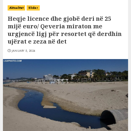
Aktualitet
Slider
Heqje licence dhe gjobë deri në 25
mijë euro/ Qeveria miraton me
urgjencë ligj për resortet që derdhin
ujërat e zeza në det
JANUARY 5, 2024