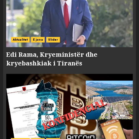
Aktualitet
E jona
Slider
Edi Rama, Kryeministër dhe
kryebashkiak i Tiranës