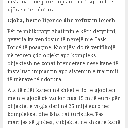
instaluar më parë impiantin e trajtimit të
ujërave të ndotura.
Gjoba, heqje liçence dhe refuzim lejesh
Për të mbikqyryr zbatimin e këtij detyrimi,
qeveria ka vendosur të ngrejë një Task
Forcë të posaçme. Kjo njësi do të verifikojë
në terren çdo objekt apo kompleks
objektesh në zonat brendetare nëse kanë të
instaluar impiantin apo sistemin e trajtimit
të ujërave të ndotura.
Ata të cilët kapen në shkelje do të gjobiten
me një gjobë që varion nga 15 mijë euro për
objektet e vogla deri në 25 mijë euro për
komplekset dhe fshatrat turistikë. Pas
marrjes së gjobës, subjektet në shkelje kanë