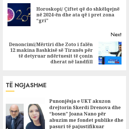
Bulqizë, dyshohet
Reading
Horoskopi/ Çiftet që do shkëlqejnë
se uji i pijshëm u
Pre
në 2024-ën dhe ata që i pret zona
përzie me ujërat
pos
“gri”
e zeza
Next
Denoncimi/Mërtiri dhe Zoto i falën
12 makina Bashkisë së Tiranës për
Next
të detyruar ndërtuesit të çonin
post:
dherat në landfill
TË NGJASHME
Punonjësja e UKT akuzon
drejtorin Skerdi Drenova dhe
“bosen” Joana Nano për
abuzim me fondet publike dhe
pasuri të pajustifikuar