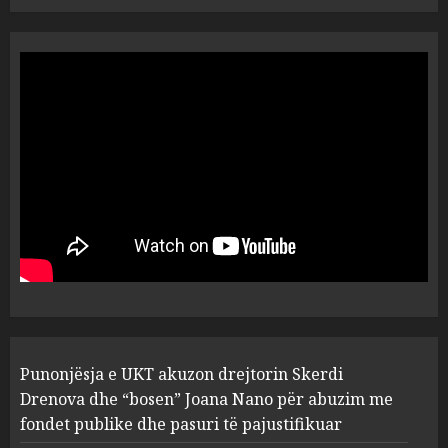
“Ai që drejtonte makinën më
ngjau me Talo Çelën”,
dëshmia e Nuredin Dumanit
flet për PERSONAT që e
plagosën!
5
MARCH 25, 2025
Punonjësja e UKT akuzon
drejtorin Skerdi Drenova dhe
“bosen” Joana Nano për
abuzim me fondet publike dhe
pasuri të pajustifikuar
1
JULY 24, 2025
Incidenti në ndeshjen
Punonjësja e UKT akuzon drejtorin Skerdi
Apolonia- Gramshi, nis
procedim penal për Koço
Drenova dhe “bosen” Joana Nano për abuzim me
Kokëdhimën (VIDEO)
fondet publike dhe pasuri të pajustifikuar
2
MARCH 27, 2025