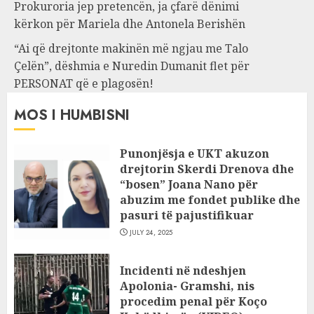
Prokuroria jep pretencën, ja çfarë dënimi
kërkon për Mariela dhe Antonela Berishën
“Ai që drejtonte makinën më ngjau me Talo
Çelën”, dëshmia e Nuredin Dumanit flet për
PERSONAT që e plagosën!
MOS I HUMBISNI
Punonjësja e UKT akuzon
drejtorin Skerdi Drenova dhe
“bosen” Joana Nano për
abuzim me fondet publike dhe
pasuri të pajustifikuar
JULY 24, 2025
Incidenti në ndeshjen
Apolonia- Gramshi, nis
procedim penal për Koço