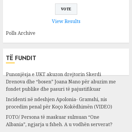
View Results
Polls Archive
TË FUNDIT
Punonjësja e UKT akuzon drejtorin Skerdi
Drenova dhe “bosen” Joana Nano për abuzim me
fondet publike dhe pasuri të pajustifikuar
Incidenti në ndeshjen Apolonia- Gramshi, nis
procedim penal për Koço Kokëdhimën (VIDEO)
FOTO/ Persona të maskuar sulmuan “One
Albania”, ngjarja u fsheh. A u vodhën serverat?