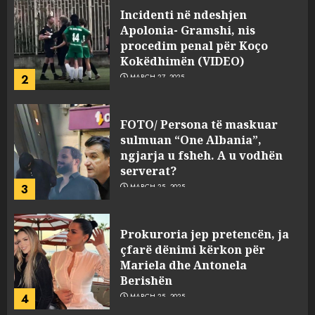
Incidenti në ndeshjen
Apolonia- Gramshi, nis
procedim penal për Koço
Kokëdhimën (VIDEO)
2
MARCH 27, 2025
FOTO/ Persona të maskuar
sulmuan “One Albania”,
ngjarja u fsheh. A u vodhën
serverat?
3
MARCH 25, 2025
Prokuroria jep pretencën, ja
çfarë dënimi kërkon për
Mariela dhe Antonela
Berishën
4
MARCH 25, 2025