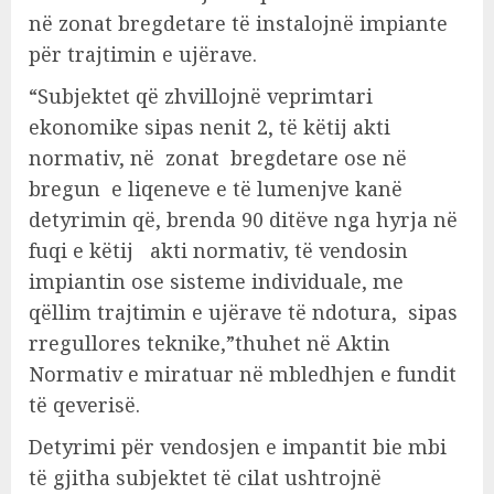
në zonat bregdetare të instalojnë impiante
për trajtimin e ujërave.
“Subjektet që zhvillojnë veprimtari
ekonomike sipas nenit 2, të këtij akti
normativ, në zonat bregdetare ose në
bregun e liqeneve e të lumenjve kanë
detyrimin që, brenda 90 ditëve nga hyrja në
fuqi e këtij akti normativ, të vendosin
impiantin ose sisteme individuale, me
qëllim trajtimin e ujërave të ndotura, sipas
rregullores teknike,”thuhet në Aktin
Normativ e miratuar në mbledhjen e fundit
të qeverisë.
Detyrimi për vendosjen e impantit bie mbi
të gjitha subjektet të cilat ushtrojnë