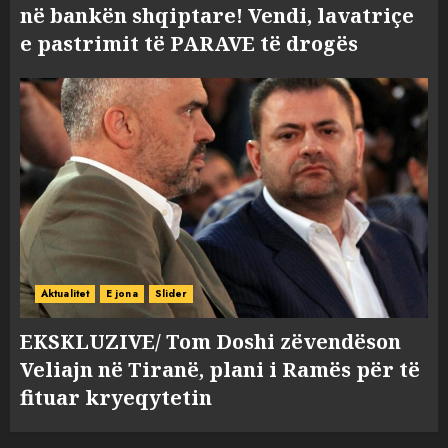
në bankën shqiptare! Vendi, lavatriçe
e pastrimit të PARAVE të drogës
Aktualitet
E jona
Slider
EKSKLUZIVE/ Tom Doshi zëvendëson
Veliajn në Tiranë, plani i Ramës për të
fituar kryeqytetin