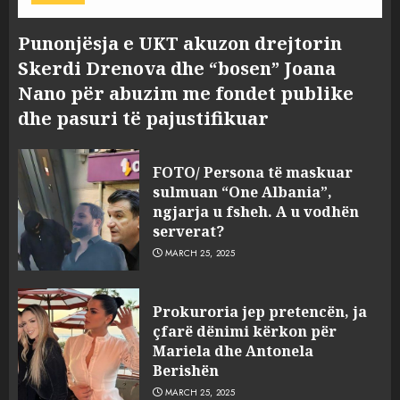
Punonjësja e UKT akuzon drejtorin
Skerdi Drenova dhe “bosen” Joana
Nano për abuzim me fondet publike
dhe pasuri të pajustifikuar
FOTO/ Persona të maskuar
sulmuan “One Albania”,
ngjarja u fsheh. A u vodhën
serverat?
MARCH 25, 2025
Prokuroria jep pretencën, ja
çfarë dënimi kërkon për
Mariela dhe Antonela
Berishën
MARCH 25, 2025