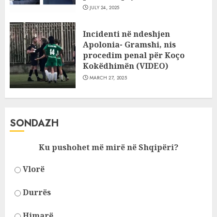
JULY 24, 2025
Incidenti në ndeshjen
Apolonia- Gramshi, nis
procedim penal për Koço
Kokëdhimën (VIDEO)
MARCH 27, 2025
SONDAZH
Ku pushohet më mirë në Shqipëri?
Vlorë
Durrës
Himarë