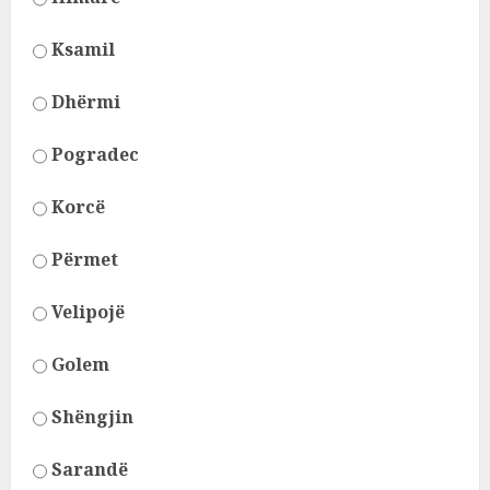
Ksamil
Dhërmi
Pogradec
Korcë
Përmet
Velipojë
Golem
Shëngjin
Sarandë