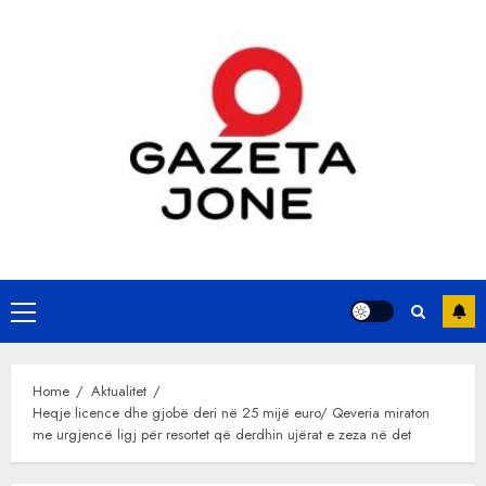
Skip
to
content
Primary
Menu
Home
Aktualitet
Heqje licence dhe gjobë deri në 25 mijë euro/ Qeveria miraton
me urgjencë ligj për resortet që derdhin ujërat e zeza në det