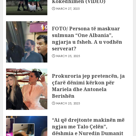
Kokëdhimën (VIDEO)
MARCH 27, 2025
FOTO/ Persona të maskuar
sulmuan “One Albania”,
ngjarja u fsheh. A u vodhën
serverat?
MARCH 25, 2025
Prokuroria jep pretencën, ja
çfarë dënimi kërkon për
Mariela dhe Antonela
Berishën
MARCH 25, 2025
“Ai që drejtonte makinën më
ngjau me Talo Çelën”,
dëshmia e Nuredin Dumanit