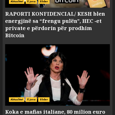
Aktualitet
E jona
Slider
RAPORTI KONFIDENCIAL/ KESH blen
energjinë sa “frengu pulën”, HEC -et
private e përdorin për prodhim
Bitcoin
Aktualitet
E jona
Slider
Koka e mafias italiane, 80 milion euro