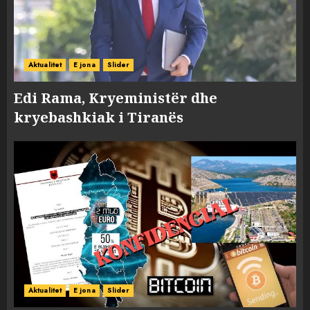
Aktualitet
E jona
Slider
Edi Rama, Kryeministër dhe
kryebashkiak i Tiranës
Aktualitet
E jona
Slider