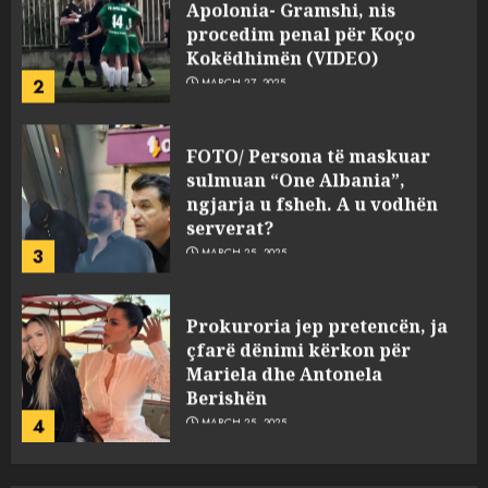
Apolonia- Gramshi, nis
procedim penal për Koço
Kokëdhimën (VIDEO)
2
MARCH 27, 2025
FOTO/ Persona të maskuar
sulmuan “One Albania”,
ngjarja u fsheh. A u vodhën
serverat?
3
MARCH 25, 2025
Prokuroria jep pretencën, ja
çfarë dënimi kërkon për
Mariela dhe Antonela
Berishën
4
MARCH 25, 2025