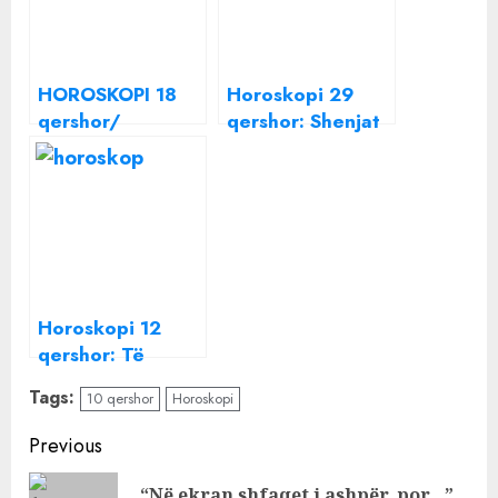
HOROSKOPI 18
Horoskopi 29
qershor/
qershor: Shenjat
Emocione dhe
që sot
projekte, çfarë
favorizohen nga
rezervojnë yjet
hëna, premton
sot
gjëra të mëdha
Horoskopi 12
qershor: Të
shumëpritura,
Tags:
10 qershor
Horoskopi
ndryshime
pozitive për këtë
Continue
Previous
shenjë sot
Reading
“Në ekran shfaqet i ashpër, por…”,