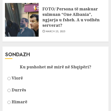
FOTO/ Persona të maskuar
sulmuan “One Albania”,
ngjarja u fsheh. A u vodhën
serverat?
MARCH 25, 2025
SONDAZH
Ku pushohet më mirë në Shqipëri?
Vlorë
Durrës
Himarë