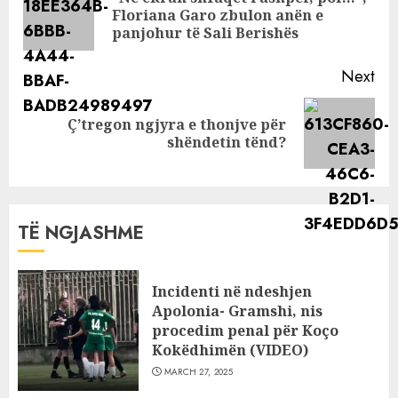
Pre
Floriana Garo zbulon anën e
pos
panjohur të Sali Berishës
Next
Ç’tregon ngjyra e thonjve për
Next
shëndetin tënd?
post:
TË NGJASHME
Incidenti në ndeshjen
Apolonia- Gramshi, nis
procedim penal për Koço
Kokëdhimën (VIDEO)
MARCH 27, 2025