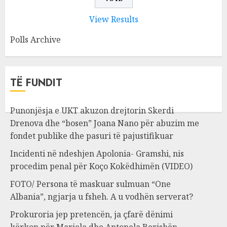
View Results
Polls Archive
TË FUNDIT
Punonjësja e UKT akuzon drejtorin Skerdi
Drenova dhe “bosen” Joana Nano për abuzim me
fondet publike dhe pasuri të pajustifikuar
Incidenti në ndeshjen Apolonia- Gramshi, nis
procedim penal për Koço Kokëdhimën (VIDEO)
FOTO/ Persona të maskuar sulmuan “One
Albania”, ngjarja u fsheh. A u vodhën serverat?
Prokuroria jep pretencën, ja çfarë dënimi