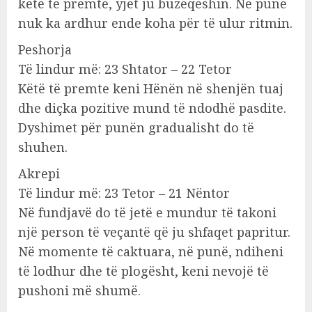
këtë të premte, yjet ju buzëqeshin. Në punë
nuk ka ardhur ende koha për të ulur ritmin.
Peshorja
Të lindur më: 23 Shtator – 22 Tetor
Këtë të premte keni Hënën në shenjën tuaj
dhe diçka pozitive mund të ndodhë pasdite.
Dyshimet për punën gradualisht do të
shuhen.
Akrepi
Të lindur më: 23 Tetor – 21 Nëntor
Në fundjavë do të jetë e mundur të takoni
një person të veçantë që ju shfaqet papritur.
Në momente të caktuara, në punë, ndiheni
të lodhur dhe të plogësht, keni nevojë të
pushoni më shumë.