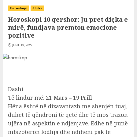
Horoskopi
Slider
Horoskopi 10 qershor: Ju pret diçka e
mirë, fundjava premton emocione
pozitive
JUNE 10, 2022
Dashi
Të lindur më: 21 Mars – 19 Prill
Hëna është në dizavantazh me shenjën tuaj,
duhet të qëndroni të qetë dhe të mos trazon
ujëra në aspektin e ndjenjave. Edhe në punë
mbizotëron lodhja dhe ndiheni pak të