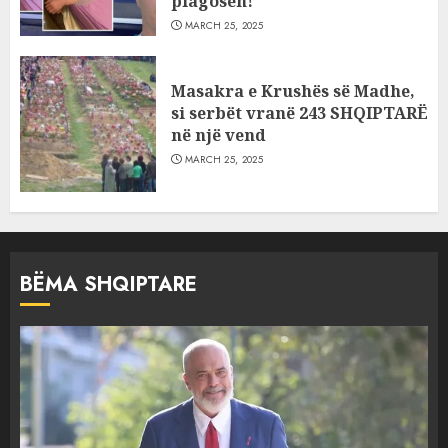
plagosën!
MARCH 25, 2025
Masakra e Krushës së Madhe,
si serbët vranë 243 SHQIPTARË
në një vend
MARCH 25, 2025
BËMA SHQIPTARE