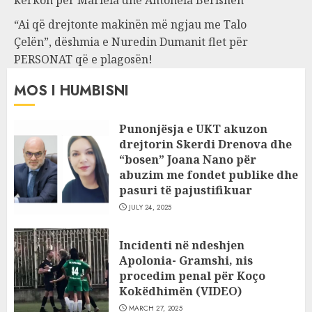
kërkon për Mariela dhe Antonela Berishën
“Ai që drejtonte makinën më ngjau me Talo
Çelën”, dëshmia e Nuredin Dumanit flet për
PERSONAT që e plagosën!
MOS I HUMBISNI
Punonjësja e UKT akuzon
drejtorin Skerdi Drenova dhe
“bosen” Joana Nano për
abuzim me fondet publike dhe
pasuri të pajustifikuar
JULY 24, 2025
Incidenti në ndeshjen
Apolonia- Gramshi, nis
procedim penal për Koço
Kokëdhimën (VIDEO)
MARCH 27, 2025