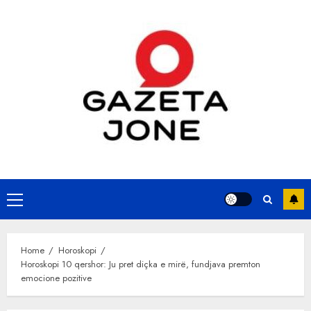
Skip
to
content
Primary
Menu
Home
Horoskopi
Horoskopi 10 qershor: Ju pret diçka e mirë, fundjava premton
emocione pozitive