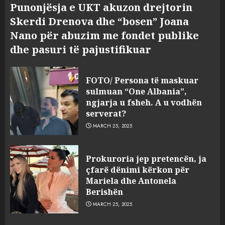
Punonjësja e UKT akuzon drejtorin
Skerdi Drenova dhe “bosen” Joana
Nano për abuzim me fondet publike
dhe pasuri të pajustifikuar
FOTO/ Persona të maskuar
sulmuan “One Albania”,
ngjarja u fsheh. A u vodhën
serverat?
MARCH 25, 2025
Prokuroria jep pretencën, ja
çfarë dënimi kërkon për
Mariela dhe Antonela
Berishën
MARCH 25, 2025