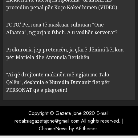
procedim penal për Koço Kokëdhimën (VIDEO)
FOTO/ Persona të maskuar
sulmuan “One Albania”,
ngjarja u fsheh. A u vodhën
FOTO/ Persona të maskuar sulmuan “One
serverat?
Albania”, ngjarja u fsheh. A u vodhën serverat?
3
MARCH 25, 2025
Prokuroria jep pretencën, ja çfarë dënimi kërkon
Prokuroria jep pretencën, ja
për Mariela dhe Antonela Berishën
çfarë dënimi kërkon për
Mariela dhe Antonela
“Ai që drejtonte makinën më ngjau me Talo
Berishën
Çelën”, dëshmia e Nuredin Dumanit flet për
4
MARCH 25, 2025
PERSONAT që e plagosën!
“Ai që drejtonte makinën më
ngjau me Talo Çelën”,
Copyright © Gazeta Jonë 2020 E-mail:
dëshmia e Nuredin Dumanit
redaksiagazetajone@gmail.com
All rights reserved.
|
flet për PERSONAT që e
ChromeNews
by AF themes.
plagosën!
5