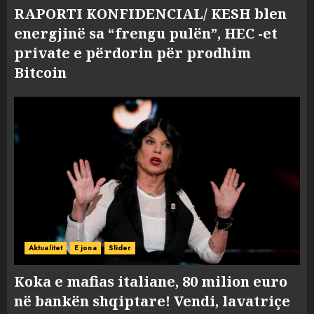
RAPORTI KONFIDENCIAL/ KESH blen
energjinë sa “frengu pulën”, HEC -et
private e përdorin për prodhim
Bitcoin
Aktualitet
E jona
Slider
Koka e mafias italiane, 80 milion euro
në bankën shqiptare! Vendi, lavatriçe