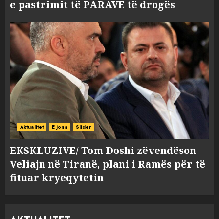
e pastrimit të PARAVE të drogës
Aktualitet
E jona
Slider
EKSKLUZIVE/ Tom Doshi zëvendëson
Veliajn në Tiranë, plani i Ramës për të
fituar kryeqytetin