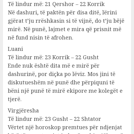
Të lindur më: 21 Qershor – 22 Korrik
Në dashuri, të paktën për disa ditë, lërini
gjërat t’ju rrëshkasin si të vijnë, do t’ju bëjë
mirë. Në punë, lajmet e mira që prisnit më
në fund nisin të afrohen.
Luani
Të lindur më: 23 Korrik – 22 Gusht
Ende nuk është dita më e mirë për
dashurinë, por diçka po lëviz. Mos jini të
diskutueshëm në punë dhe përpiquni të
bëni një punë të mirë ekipore me kolegët e
tjerë.
Virgjëresha
Të lindur më: 23 Gusht – 22 Shtator
Vërtet një horoskop premtues për ndjenjat