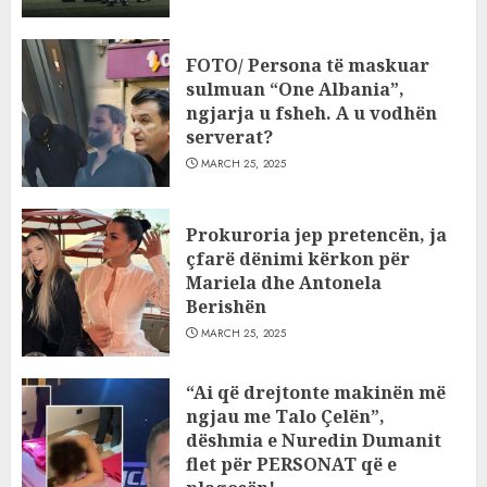
FOTO/ Persona të maskuar
sulmuan “One Albania”,
ngjarja u fsheh. A u vodhën
serverat?
MARCH 25, 2025
Prokuroria jep pretencën, ja
çfarë dënimi kërkon për
Mariela dhe Antonela
Berishën
MARCH 25, 2025
“Ai që drejtonte makinën më
ngjau me Talo Çelën”,
dëshmia e Nuredin Dumanit
flet për PERSONAT që e