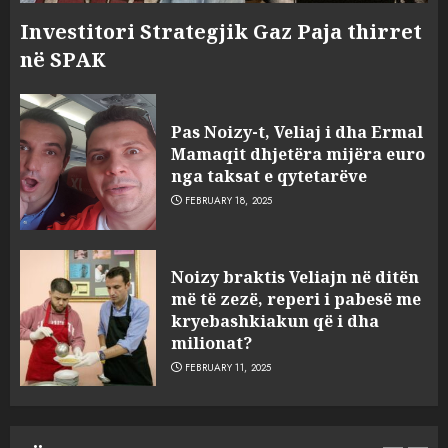
Investitori Strategjik Gaz Paja thirret
në SPAK
Pas Noizy-t, Veliaj i dha Ermal
Mamaqit dhjetëra mijëra euro
nga taksat e qytetarëve
FEBRUARY 18, 2025
FOTO/ Persona të maskuar
Noizy braktis Veliajn në ditën
sulmuan “One Albania”,
më të zezë, reperi i pabesë me
ngjarja u fsheh. A u vodhën
kryebashkiakun që i dha
serverat?
milionat?
3
MARCH 25, 2025
FEBRUARY 11, 2025
Prokuroria jep pretencën, ja
çfarë dënimi kërkon për