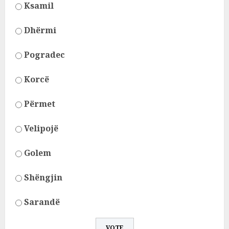
Ksamil
Dhërmi
Pogradec
Korcë
Përmet
Velipojë
Golem
Shëngjin
Sarandë