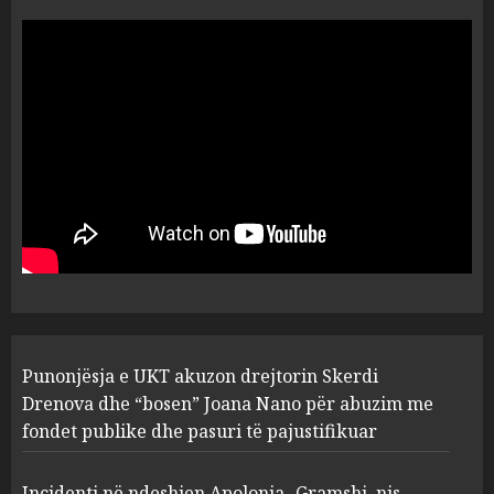
“Ai që drejtonte makinën më
ngjau me Talo Çelën”,
dëshmia e Nuredin Dumanit
flet për PERSONAT që e
plagosën!
5
MARCH 25, 2025
Punonjësja e UKT akuzon
drejtorin Skerdi Drenova dhe
“bosen” Joana Nano për
abuzim me fondet publike dhe
pasuri të pajustifikuar
1
JULY 24, 2025
Incidenti në ndeshjen
Punonjësja e UKT akuzon drejtorin Skerdi
Apolonia- Gramshi, nis
procedim penal për Koço
Drenova dhe “bosen” Joana Nano për abuzim me
Kokëdhimën (VIDEO)
fondet publike dhe pasuri të pajustifikuar
2
MARCH 27, 2025
Incidenti në ndeshjen Apolonia- Gramshi, nis