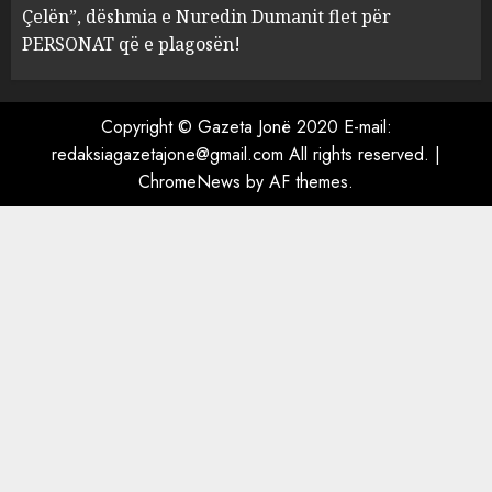
Çelën”, dëshmia e Nuredin Dumanit flet për
4
MARCH 25, 2025
PERSONAT që e plagosën!
“Ai që drejtonte makinën më
ngjau me Talo Çelën”,
Copyright © Gazeta Jonë 2020 E-mail:
dëshmia e Nuredin Dumanit
redaksiagazetajone@gmail.com
All rights reserved.
|
flet për PERSONAT që e
ChromeNews
by AF themes.
plagosën!
5
MARCH 25, 2025