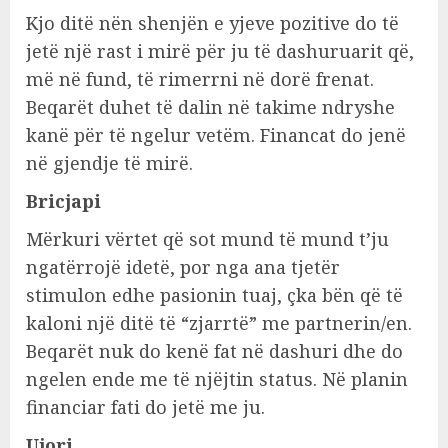
Kjo ditë nën shenjën e yjeve pozitive do të
jetë një rast i mirë për ju të dashuruarit që,
më në fund, të rimerrni në dorë frenat.
Beqarët duhet të dalin në takime ndryshe
kanë për të ngelur vetëm. Financat do jenë
në gjendje të mirë.
Bricjapi
Mërkuri vërtet që sot mund të mund t’ju
ngatërrojë idetë, por nga ana tjetër
stimulon edhe pasionin tuaj, çka bën që të
kaloni një ditë të “zjarrtë” me partnerin/en.
Beqarët nuk do kenë fat në dashuri dhe do
ngelen ende me të njëjtin status. Në planin
financiar fati do jetë me ju.
Ujori