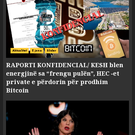
Aktualitet
E jona
Slider
RAPORTI KONFIDENCIAL/ KESH blen
energjinë sa “frengu pulën”, HEC -et
private e përdorin për prodhim
Bitcoin