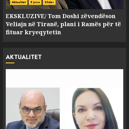
Aktualitet
E jona
Slider
EKSKLUZIVE/ Tom Doshi zëvendëson
Veliajn në Tiranë, plani i Ramës për të
fituar kryeqytetin
AKTUALITET