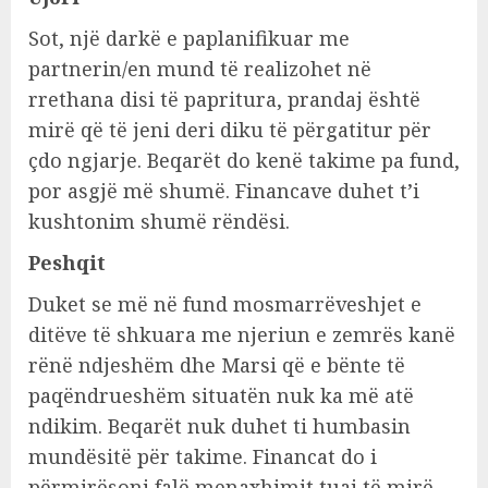
Sot, një darkë e paplanifikuar me
partnerin/en mund të realizohet në
rrethana disi të papritura, prandaj është
mirë që të jeni deri diku të përgatitur për
çdo ngjarje. Beqarët do kenë takime pa fund,
por asgjë më shumë. Financave duhet t’i
kushtonim shumë rëndësi.
Peshqit
Duket se më në fund mosmarrëveshjet e
ditëve të shkuara me njeriun e zemrës kanë
rënë ndjeshëm dhe Marsi që e bënte të
paqëndrueshëm situatën nuk ka më atë
ndikim. Beqarët nuk duhet ti humbasin
mundësitë për takime. Financat do i
përmirësoni falë menaxhimit tuaj të mirë.