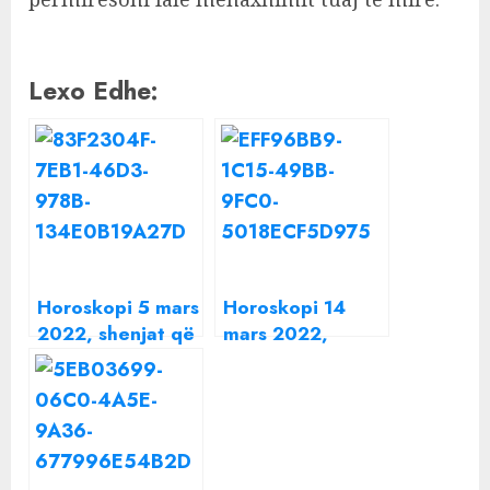
Lexo Edhe:
Horoskopi 5 mars
Horoskopi 14
2022, shenjat që
mars 2022,
duhet të bëjnë
shenjat që duhet
kujdes
të bëjnë kujdes