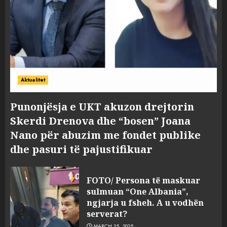
Aktualitet
Punonjësja e UKT akuzon drejtorin
Skerdi Drenova dhe “bosen” Joana
Nano për abuzim me fondet publike
dhe pasuri të pajustifikuar
FOTO/ Persona të maskuar
sulmuan “One Albania”,
ngjarja u fsheh. A u vodhën
serverat?
MARCH 25, 2025