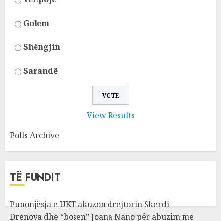
Golem
Shëngjin
Sarandë
View Results
Polls Archive
TË FUNDIT
Punonjësja e UKT akuzon drejtorin Skerdi
Drenova dhe “bosen” Joana Nano për abuzim me