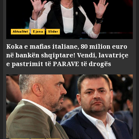
Aktualitet
E jona
Slider
Koka e mafias italiane, 80 milion euro
në bankën shqiptare! Vendi, lavatriçe
e pastrimit të PARAVE të drogës