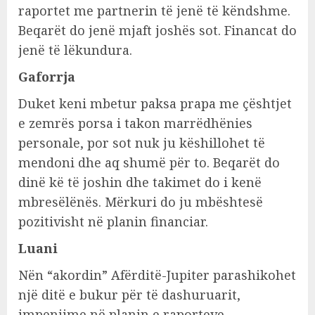
raportet me partnerin të jenë të këndshme.
Beqarët do jenë mjaft joshës sot. Financat do
jenë të lëkundura.
Gaforrja
Duket keni mbetur paksa prapa me çështjet
e zemrës porsa i takon marrëdhënies
personale, por sot nuk ju këshillohet të
mendoni dhe aq shumë për to. Beqarët do
dinë kë të joshin dhe takimet do i kenë
mbresëlënës. Mërkuri do ju mbështesë
pozitivisht në planin financiar.
Luani
Nën “akordin” Afërditë-Jupiter parashikohet
një ditë e bukur për të dashuruarit,
impenjime në planin e raporteve