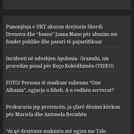
1
JULY 24, 2025
Incidenti në ndeshjen
Punonjësja e UKT akuzon drejtorin Skerdi
Apolonia- Gramshi, nis
procedim penal për Koço
Drenova dhe “bosen” Joana Nano për abuzim me
Kokëdhimën (VIDEO)
fondet publike dhe pasuri të pajustifikuar
2
MARCH 27, 2025
Incidenti në ndeshjen Apolonia- Gramshi, nis
procedim penal për Koço Kokëdhimën (VIDEO)
FOTO/ Persona të maskuar
sulmuan “One Albania”,
ngjarja u fsheh. A u vodhën
FOTO/ Persona të maskuar sulmuan “One
serverat?
Albania”, ngjarja u fsheh. A u vodhën serverat?
3
MARCH 25, 2025
Prokuroria jep pretencën, ja çfarë dënimi kërkon
Prokuroria jep pretencën, ja
për Mariela dhe Antonela Berishën
çfarë dënimi kërkon për
Mariela dhe Antonela
“Ai që drejtonte makinën më ngjau me Talo
Berishën