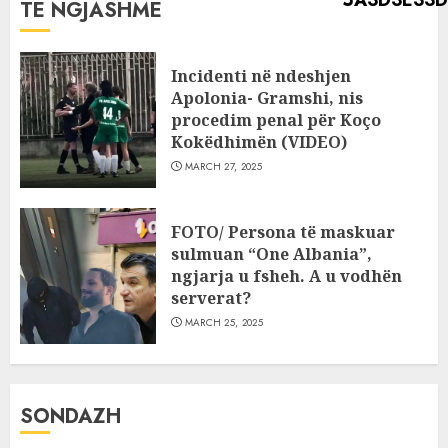
TË NGJASHME
Incidenti në ndeshjen
Apolonia- Gramshi, nis
procedim penal për Koço
Kokëdhimën (VIDEO)
MARCH 27, 2025
FOTO/ Persona të maskuar
sulmuan “One Albania”,
ngjarja u fsheh. A u vodhën
serverat?
MARCH 25, 2025
SONDAZH