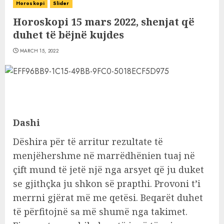
Horoskopi
Slider
Horoskopi 15 mars 2022, shenjat që
duhet të bëjnë kujdes
MARCH 15, 2022
Dashi
Dëshira për të arritur rezultate të
menjëhershme në marrëdhënien tuaj në
çift mund të jetë një nga arsyet që ju duket
se gjithçka ju shkon së prapthi. Provoni t’i
merrni gjërat më me qetësi. Beqarët duhet
të përfitojnë sa më shumë nga takimet.