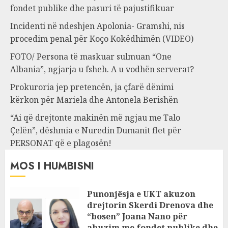
fondet publike dhe pasuri të pajustifikuar
Incidenti në ndeshjen Apolonia- Gramshi, nis
procedim penal për Koço Kokëdhimën (VIDEO)
FOTO/ Persona të maskuar sulmuan “One
Albania”, ngjarja u fsheh. A u vodhën serverat?
Prokuroria jep pretencën, ja çfarë dënimi
kërkon për Mariela dhe Antonela Berishën
“Ai që drejtonte makinën më ngjau me Talo
Çelën”, dëshmia e Nuredin Dumanit flet për
PERSONAT që e plagosën!
MOS I HUMBISNI
Punonjësja e UKT akuzon
drejtorin Skerdi Drenova dhe
“bosen” Joana Nano për
abuzim me fondet publike dhe