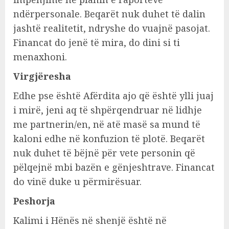
ndërpersonale. Beqarët nuk duhet të dalin
jashtë realitetit, ndryshe do vuajnë pasojat.
Financat do jenë të mira, do dini si ti
menaxhoni.
Virgjëresha
Edhe pse është Afërdita ajo që është ylli juaj
i mirë, jeni aq të shpërqendruar në lidhje
me partnerin/en, në atë masë sa mund të
kaloni edhe në konfuzion të plotë. Beqarët
nuk duhet të bëjnë për vete personin që
pëlqejnë mbi bazën e gënjeshtrave. Financat
do vinë duke u përmirësuar.
Peshorja
Kalimi i Hënës në shenjë është në