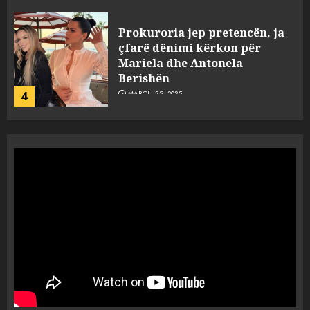
Prokuroria jep pretencën, ja
çfarë dënimi kërkon për
Mariela dhe Antonela
Berishën
4
MARCH 25, 2025
“Ai që drejtonte makinën më
ngjau me Talo Çelën”,
dëshmia e Nuredin Dumanit
flet për PERSONAT që e
plagosën!
5
MARCH 25, 2025
Punonjësja e UKT akuzon
drejtorin Skerdi Drenova dhe
“bosen” Joana Nano për
abuzim me fondet publike dhe
pasuri të pajustifikuar