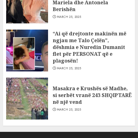
Mariela dhe Antonela
Berishën
MARCH 25, 2025
“Ai që drejtonte makinën më
ngjau me Talo Çelën”,
dëshmia e Nuredin Dumanit
flet për PERSONAT që e
plagosën!
MARCH 25, 2025
Masakra e Krushës së Madhe,
si serbët vranë 243 SHQIPTARË
në një vend
MARCH 25, 2025