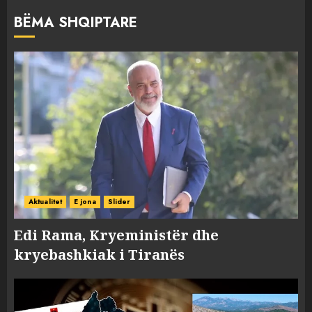
BËMA SHQIPTARE
Aktualitet
E jona
Slider
Edi Rama, Kryeministër dhe
kryebashkiak i Tiranës