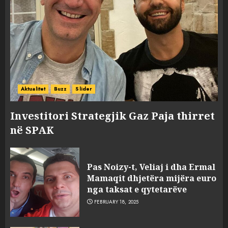
Aktualitet
Buzz
Slider
Investitori Strategjik Gaz Paja thirret
në SPAK
Pas Noizy-t, Veliaj i dha Ermal
Mamaqit dhjetëra mijëra euro
nga taksat e qytetarëve
FEBRUARY 18, 2025