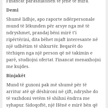
Financat parashikohen të jenë të mira.
Demi
Shumë lidhje, apo raporte ndërpersonale
mund të lëkunden për arsye nga më të
ndryshmet, prandaj bëni mirë t’i
ripërtërini, dita bëhet mjaft interesante në
një udhëtim të shkurtër. Beqarët do
tërhiqen nga një person që në takimin e
parë, studiojni ofertat. Financat menaxhojni
me kujdes.
Binjakët
Mund të guxoni pak më shumë për të
arritur atë që dëshironi në çift, ndryshe do
të vazhdoni vetëm të shihni ëndrra me
syhapur. Sidoqoftë, një Hënë e mirë bën që