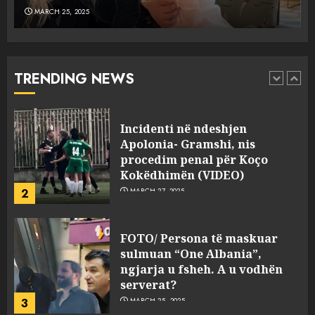
MARCH 25, 2025
Punonjësja e UKT akuzon
drejtorin Skerdi Drenova dhe
“bosen” Joana Nano për
abuzim me fondet publike dhe
TRENDING NEWS
pasuri të pajustifikuar
1
JULY 24, 2025
Incidenti në ndeshjen
Apolonia- Gramshi, nis
procedim penal për Koço
Kokëdhimën (VIDEO)
2
MARCH 27, 2025
FOTO/ Persona të maskuar
sulmuan “One Albania”,
ngjarja u fsheh. A u vodhën
serverat?
3
MARCH 25, 2025