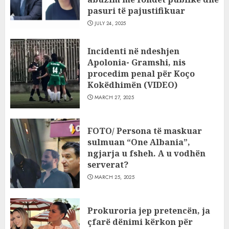
pasuri të pajustifikuar
JULY 24, 2025
Incidenti në ndeshjen
Apolonia- Gramshi, nis
procedim penal për Koço
Kokëdhimën (VIDEO)
MARCH 27, 2025
FOTO/ Persona të maskuar
sulmuan “One Albania”,
ngjarja u fsheh. A u vodhën
serverat?
MARCH 25, 2025
Prokuroria jep pretencën, ja
çfarë dënimi kërkon për