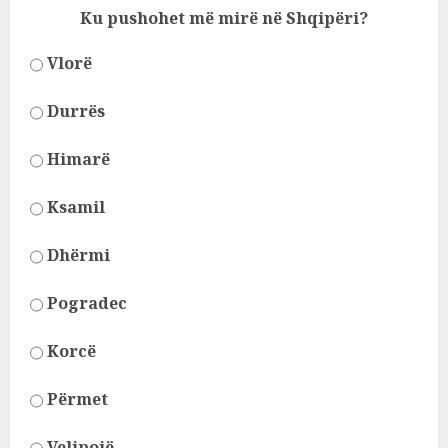
Ku pushohet më mirë në Shqipëri?
Vlorë
Durrës
Himarë
Ksamil
Dhërmi
Pogradec
Korcë
Përmet
Velipojë