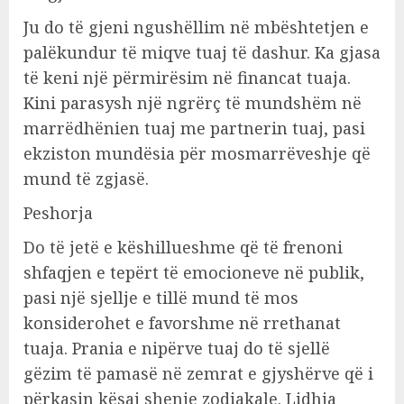
Ju do të gjeni ngushëllim në mbështetjen e
palëkundur të miqve tuaj të dashur. Ka gjasa
të keni një përmirësim në financat tuaja.
Kini parasysh një ngrërç të mundshëm në
marrëdhënien tuaj me partnerin tuaj, pasi
ekziston mundësia për mosmarrëveshje që
mund të zgjasë.
Peshorja
Do të jetë e këshillueshme që të frenoni
shfaqjen e tepërt të emocioneve në publik,
pasi një sjellje e tillë mund të mos
konsiderohet e favorshme në rrethanat
tuaja. Prania e nipërve tuaj do të sjellë
gëzim të pamasë në zemrat e gjyshërve që i
përkasin kësaj shenje zodiakale. Lidhja