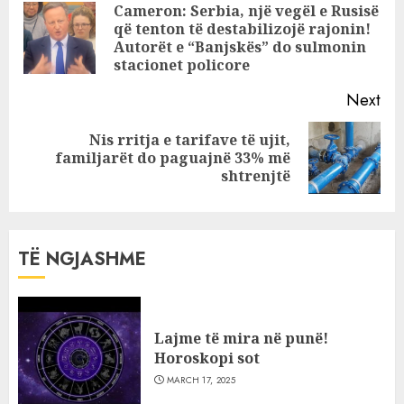
kujdesuni për
Reading
Cameron: Serbia, një vegël e Rusisë
shëndetin,
që tenton të destabilizojë rajonin!
Pre
horoskopi
Autorët e “Banjskës” do sulmonin
pos
stacionet policore
Next
Nis rritja e tarifave të ujit,
Next
familjarët do paguajnë 33% më
post:
shtrenjtë
TË NGJASHME
Lajme të mira në punë!
Horoskopi sot
MARCH 17, 2025