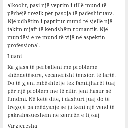
alkoolit, pasi një veprim i tillë mund të
përbëjë rrezik për pasoja të padëshiruara.
Një udhëtim i papritur mund të sjellë një
takim mjaft të këndshëm romantik. Një
mundësi e re mund të vijë në aspektin
professional.
Luani
Ka gjasa të përballeni me probleme
shëndetësore, veçanërisht tension të lartë.
Do të gjeni mbështetje tek familjharët tuaj
për një problem me të cilin jeni hasur së
fundmi. Në këtë ditë, i dashuri juaj do të
tregojë pa mëdyshje se ju keni një vend të
pakrahasueshëm në zemrën e tij/saj.
Virgjëresha