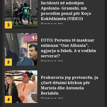
Incidenti në ndeshjen
Apolonia- Gramshi, nis
procedim penal për Koço
Kokëdhimën (VIDEO)
2
MARCH 27, 2025
FOTO/ Persona të maskuar
sulmuan “One Albania”,
ngjarja u fsheh. A u vodhën
serverat?
3
MARCH 25, 2025
Prokuroria jep pretencën, ja
çfarë dënimi kërkon për
Mariela dhe Antonela
Berishën
4
MARCH 25, 2025