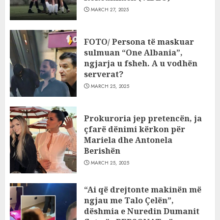
MARCH 27, 2025
FOTO/ Persona të maskuar
sulmuan “One Albania”,
ngjarja u fsheh. A u vodhën
serverat?
MARCH 25, 2025
Prokuroria jep pretencën, ja
çfarë dënimi kërkon për
Mariela dhe Antonela
Berishën
MARCH 25, 2025
“Ai që drejtonte makinën më
ngjau me Talo Çelën”,
dëshmia e Nuredin Dumanit