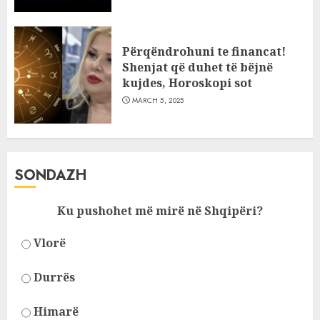
Përqëndrohuni te financat!
Shenjat që duhet të bëjnë
kujdes, Horoskopi sot
MARCH 5, 2025
SONDAZH
Ku pushohet më mirë në Shqipëri?
Vlorë
Durrës
Himarë