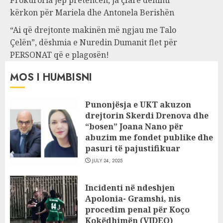
Prokuroria jep pretencën, ja çfarë dënimi
kërkon për Mariela dhe Antonela Berishën
“Ai që drejtonte makinën më ngjau me Talo
Çelën”, dëshmia e Nuredin Dumanit flet për
PERSONAT që e plagosën!
MOS I HUMBISNI
Punonjësja e UKT akuzon
drejtorin Skerdi Drenova dhe
“bosen” Joana Nano për
abuzim me fondet publike dhe
pasuri të pajustifikuar
JULY 24, 2025
Incidenti në ndeshjen
Apolonia- Gramshi, nis
procedim penal për Koço
Kokëdhimën (VIDEO)