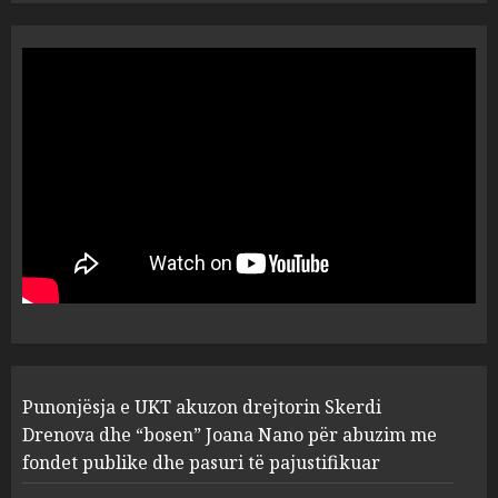
“Ai që drejtonte makinën më
ngjau me Talo Çelën”,
dëshmia e Nuredin Dumanit
flet për PERSONAT që e
plagosën!
5
MARCH 25, 2025
Punonjësja e UKT akuzon
drejtorin Skerdi Drenova dhe
“bosen” Joana Nano për
abuzim me fondet publike dhe
pasuri të pajustifikuar
1
JULY 24, 2025
Incidenti në ndeshjen
Punonjësja e UKT akuzon drejtorin Skerdi
Apolonia- Gramshi, nis
procedim penal për Koço
Drenova dhe “bosen” Joana Nano për abuzim me
Kokëdhimën (VIDEO)
fondet publike dhe pasuri të pajustifikuar
2
MARCH 27, 2025