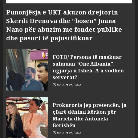
Punonjësja e UKT akuzon drejtorin
Skerdi Drenova dhe “bosen” Joana
Nano për abuzim me fondet publike
dhe pasuri të pajustifikuar
FOTO/ Persona të maskuar
sulmuan “One Albania”,
ngjarja u fsheh. A u vodhën
serverat?
MARCH 25, 2025
Prokuroria jep pretencën, ja
çfarë dënimi kërkon për
Mariela dhe Antonela
Berishën
MARCH 25, 2025