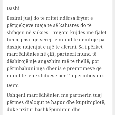
Dashi
Besimi juaj do të rritet ndërsa frytet e
përpjekjeve tuaja të së kaluarës do të
shfaqen në sukses. Tregoni kujdes me fjalët
tuaja, pasi një vërejtje mund të dëmtojë pa
dashje ndjenjat e një të afërmi. Sa i përket
marrëdhënies në çift, partneri mund të
dëshirojë një angazhim më të thellë, por
përmbahuni nga dhënia e premtimeve që
mund të jenë sfiduese për t’u përmbushur.
Demi
Ushqeni marrëdhënien me partnerin tuaj
përmes dialogut të hapur dhe kuptimplotë,
duke nxitur bashkëpunimin dhe