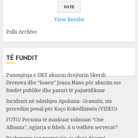
View Results
Polls Archive
TË FUNDIT
Punonjësja e UKT akuzon drejtorin Skerdi
Drenova dhe “bosen” Joana Nano për abuzim me
fondet publike dhe pasuri të pajustifikuar
Incidenti në ndeshjen Apolonia- Gramshi, nis
procedim penal për Koço Kokëdhimën (VIDEO)
FOTO/ Persona të maskuar sulmuan “One
Albania”, ngjarja u fsheh. A u vodhën serverat?