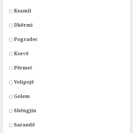
Ksamil
Dhërmi
Pogradec
Korcë
Përmet
Velipojë
Golem
Shëngjin
Sarandë