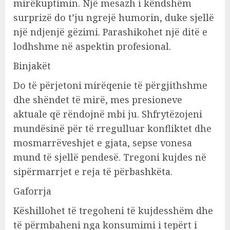
mirëkuptimin. Një mesazh i këndshëm
surprizë do t’ju ngrejë humorin, duke sjellë
një ndjenjë gëzimi. Parashikohet një ditë e
lodhshme në aspektin profesional.
Binjakët
Do të përjetoni mirëqenie të përgjithshme
dhe shëndet të mirë, mes presioneve
aktuale që rëndojnë mbi ju. Shfrytëzojeni
mundësinë për të rregulluar konfliktet dhe
mosmarrëveshjet e gjata, sepse vonesa
mund të sjellë pendesë. Tregoni kujdes në
sipërmarrjet e reja të përbashkëta.
Gaforrja
Këshillohet të tregoheni të kujdesshëm dhe
të përmbaheni nga konsumimi i tepërt i