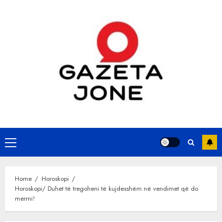
Skip
to
content
Primary
Menu
Home
Horoskopi
Horoskopi/ Duhet të tregoheni të kujdesshëm në vendimet që do
merrni!