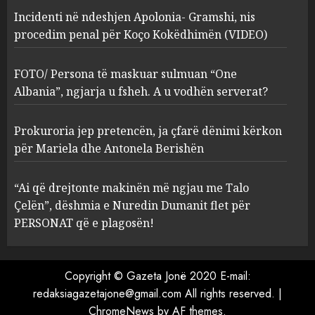
Incidenti në ndeshjen Apolonia- Gramshi, nis
procedim penal për Koço Kokëdhimën (VIDEO)
FOTO/ Persona të maskuar
sulmuan “One Albania”,
ngjarja u fsheh. A u vodhën
FOTO/ Persona të maskuar sulmuan “One
serverat?
Albania”, ngjarja u fsheh. A u vodhën serverat?
3
MARCH 25, 2025
Prokuroria jep pretencën, ja çfarë dënimi kërkon
Prokuroria jep pretencën, ja
për Mariela dhe Antonela Berishën
çfarë dënimi kërkon për
Mariela dhe Antonela
“Ai që drejtonte makinën më ngjau me Talo
Berishën
Çelën”, dëshmia e Nuredin Dumanit flet për
4
MARCH 25, 2025
PERSONAT që e plagosën!
“Ai që drejtonte makinën më
ngjau me Talo Çelën”,
Copyright © Gazeta Jonë 2020 E-mail:
dëshmia e Nuredin Dumanit
redaksiagazetajone@gmail.com
All rights reserved.
|
flet për PERSONAT që e
ChromeNews
by AF themes.