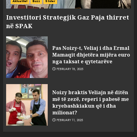
Aktualitet
Buzz
Slider
Investitori Strategjik Gaz Paja thirret
në SPAK
Pas Noizy-t, Veliaj i dha Ermal
Mamaqit dhjetëra mijëra euro
nga taksat e qytetarëve
FEBRUARY 18, 2025
FOTO/ Persona të maskuar
Noizy braktis Veliajn në ditën
sulmuan “One Albania”,
më të zezë, reperi i pabesë me
ngjarja u fsheh. A u vodhën
kryebashkiakun që i dha
serverat?
milionat?
3
MARCH 25, 2025
FEBRUARY 11, 2025
Prokuroria jep pretencën, ja