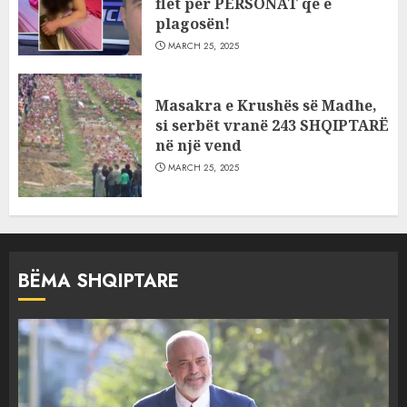
flet për PERSONAT që e
plagosën!
MARCH 25, 2025
Masakra e Krushës së Madhe,
si serbët vranë 243 SHQIPTARË
në një vend
MARCH 25, 2025
BËMA SHQIPTARE