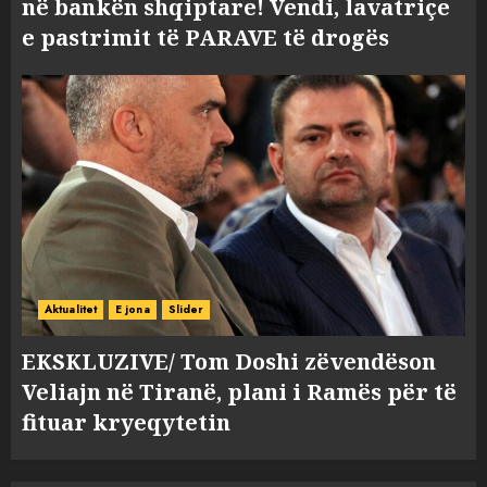
në bankën shqiptare! Vendi, lavatriçe
e pastrimit të PARAVE të drogës
Aktualitet
E jona
Slider
EKSKLUZIVE/ Tom Doshi zëvendëson
Veliajn në Tiranë, plani i Ramës për të
fituar kryeqytetin