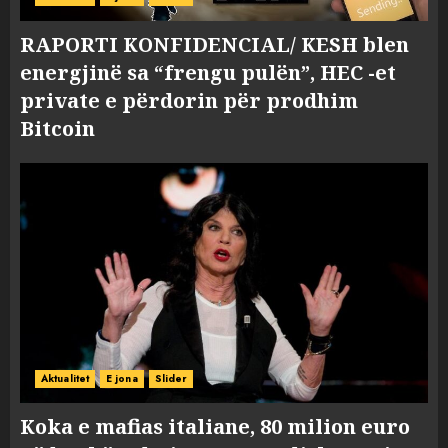
RAPORTI KONFIDENCIAL/ KESH blen
energjinë sa “frengu pulën”, HEC -et
private e përdorin për prodhim
Bitcoin
Aktualitet
E jona
Slider
Koka e mafias italiane, 80 milion euro