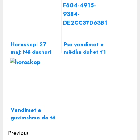
Horoskopi 27
Pse vendimet e
maj: Në dashuri
mëdha duhet t’i
ka shumë tension
merrni pasi keni
sot, yjet ju
kryer
sugjerojnë të
marrëdhënie
tregoheni të
seksuale, ja çfarë
kujdesshëm
thonë ekspertët
Vendimet e
guximshme do të
sjellin shpërblime
Continue
të papritura,
Previous