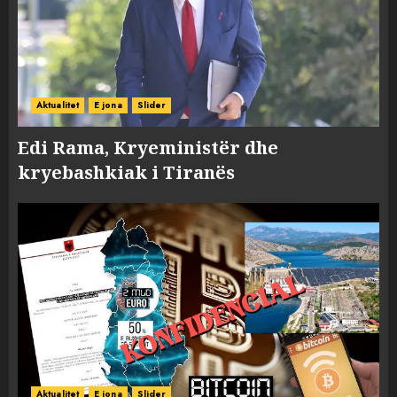
Aktualitet
E jona
Slider
Edi Rama, Kryeministër dhe
kryebashkiak i Tiranës
Aktualitet
E jona
Slider