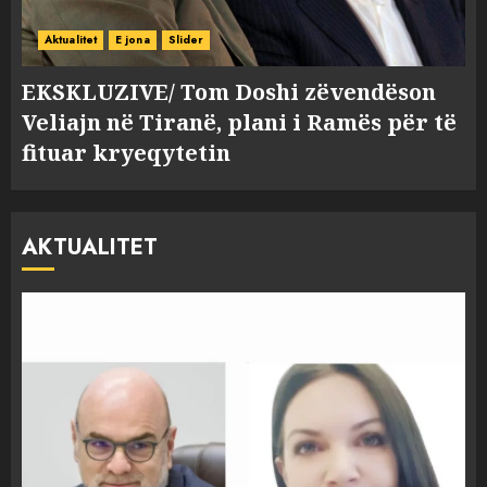
Aktualitet
E jona
Slider
EKSKLUZIVE/ Tom Doshi zëvendëson
Veliajn në Tiranë, plani i Ramës për të
fituar kryeqytetin
AKTUALITET