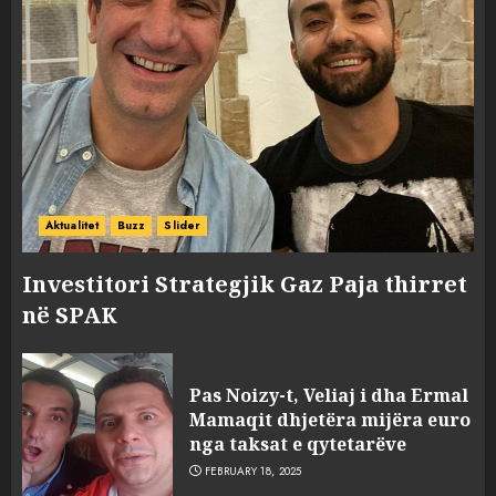
Aktualitet
Buzz
Slider
Investitori Strategjik Gaz Paja thirret
në SPAK
Pas Noizy-t, Veliaj i dha Ermal
Mamaqit dhjetëra mijëra euro
nga taksat e qytetarëve
FEBRUARY 18, 2025