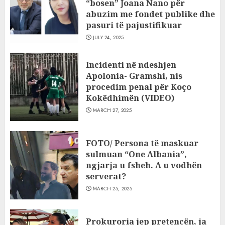
“bosen” Joana Nano për
abuzim me fondet publike dhe
pasuri të pajustifikuar
JULY 24, 2025
Incidenti në ndeshjen
Apolonia- Gramshi, nis
procedim penal për Koço
Kokëdhimën (VIDEO)
MARCH 27, 2025
FOTO/ Persona të maskuar
sulmuan “One Albania”,
ngjarja u fsheh. A u vodhën
serverat?
MARCH 25, 2025
Prokuroria jep pretencën, ja