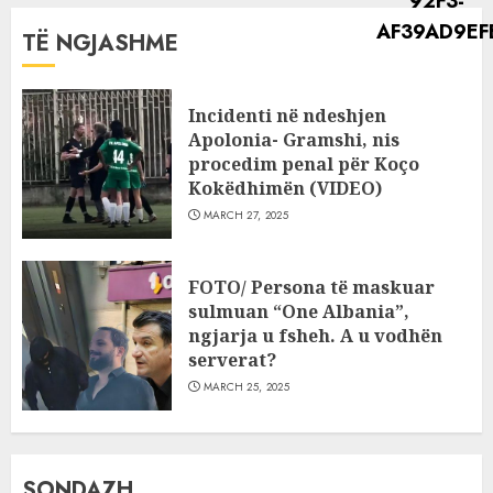
TË NGJASHME
Incidenti në ndeshjen
Apolonia- Gramshi, nis
procedim penal për Koço
Kokëdhimën (VIDEO)
MARCH 27, 2025
FOTO/ Persona të maskuar
sulmuan “One Albania”,
ngjarja u fsheh. A u vodhën
serverat?
MARCH 25, 2025
SONDAZH