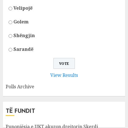
Velipojë
Golem
Shëngjin
Sarandë
View Results
Polls Archive
TË FUNDIT
Punonjësja e UKT akuzon drejtorin Skerdi