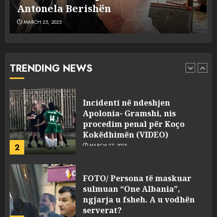
MARCH 25, 2025
plagosën!
MARCH 25, 2025
Punonjësja e UKT akuzon
drejtorin Skerdi Drenova dhe
“bosen” Joana Nano për
abuzim me fondet publike dhe
TRENDING NEWS
pasuri të pajustifikuar
1
JULY 24, 2025
Incidenti në ndeshjen
Apolonia- Gramshi, nis
procedim penal për Koço
Kokëdhimën (VIDEO)
2
MARCH 27, 2025
FOTO/ Persona të maskuar
sulmuan “One Albania”,
ngjarja u fsheh. A u vodhën
serverat?