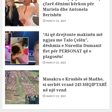
çfarë dënimi kërkon për
Mariela dhe Antonela
Berishën
MARCH 25, 2025
“Ai që drejtonte makinën më
ngjau me Talo Çelën”,
dëshmia e Nuredin Dumanit
flet për PERSONAT që e
plagosën!
MARCH 25, 2025
Masakra e Krushës së Madhe,
si serbët vranë 243 SHQIPTARË
në një vend
MARCH 25, 2025