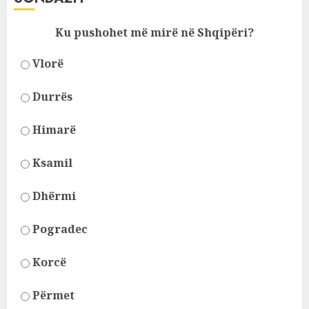
Ku pushohet më mirë në Shqipëri?
Vlorë
Durrës
Himarë
Ksamil
Dhërmi
Pogradec
Korcë
Përmet