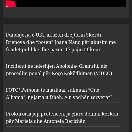
abuzim me fondet publike dhe
pasuri të pajustifikuar
1
JULY 24, 2025
Incidenti në ndeshjen
Punonjësja e UKT akuzon drejtorin Skerdi
Apolonia- Gramshi, nis
procedim penal për Koço
Drenova dhe “bosen” Joana Nano për abuzim me
Kokëdhimën (VIDEO)
fondet publike dhe pasuri të pajustifikuar
2
MARCH 27, 2025
Incidenti në ndeshjen Apolonia- Gramshi, nis
procedim penal për Koço Kokëdhimën (VIDEO)
FOTO/ Persona të maskuar
sulmuan “One Albania”,
ngjarja u fsheh. A u vodhën
FOTO/ Persona të maskuar sulmuan “One
serverat?
Albania”, ngjarja u fsheh. A u vodhën serverat?
3
MARCH 25, 2025
Prokuroria jep pretencën, ja çfarë dënimi kërkon
Prokuroria jep pretencën, ja
për Mariela dhe Antonela Berishën
çfarë dënimi kërkon për