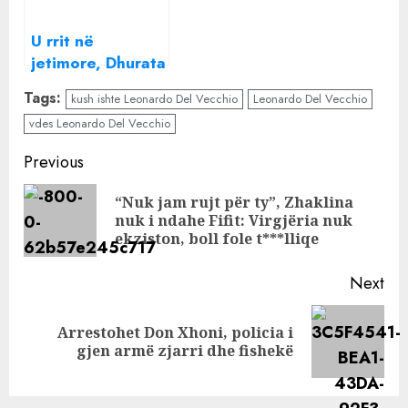
U rrit në
jetimore, Dhurata
rrëfen “tmerrin”:
Tags:
kush ishte Leonardo Del Vecchio
Leonardo Del Vecchio
Flija në tualet,
vdes Leonardo Del Vecchio
kujdestaren s’dua
ta shoh me sy
Continue
Previous
sepse…
Reading
“Nuk jam rujt për ty”, Zhaklina
Pre
nuk i ndahe Fifit: Virgjëria nuk
pos
ekziston, boll fole t***lliqe
Next
Arrestohet Don Xhoni, policia i
Next
gjen armë zjarri dhe fishekë
post: