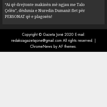
Mariela dhe Antonela
“Ai që drejtonte makinën më ngjau me Talo
Berishën
Çelën”, dëshmia e Nuredin Dumanit flet për
4
MARCH 25, 2025
PERSONAT që e plagosën!
“Ai që drejtonte makinën më
ngjau me Talo Çelën”,
Copyright © Gazeta Jonë 2020 E-mail:
dëshmia e Nuredin Dumanit
redaksiagazetajone@gmail.com
All rights reserved.
|
flet për PERSONAT që e
ChromeNews
by AF themes.
plagosën!
5
MARCH 25, 2025