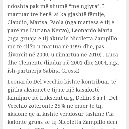
ndoshta pak më shumë “me ngjyra”. I
martuar tre herë, ai ka gjashtë fëmijë,
Claudio, Marisa, Paola (nga martesa e tij e
parë me Luciana Nervo), Leonardo Maria
(nga gruaja e tij aktuale Nicoletta Zampillo
me të cilën u martua në 1997 dhe, pas
divorcit në 2000, u rimartua në 2010) , Luca
dhe Clemente (lindur në 2001 dhe 2004, nga
ish-partnerja Sabina Grossi).
Leonardo Del Vecchio kishte kontribuar të
gjitha aksionet e tij në një kasafortë
familjare në Luksemburg, Delfin S.à.r.l.: Del
Vecchio zotëronte 25% në emër të tij,
aksione që ai kishte vendosur tashmë t’ia
kalonte gruas së tij Nicoletta Zampillo deri