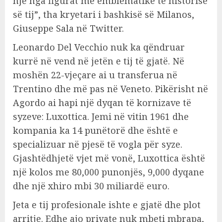
një nga figurat më emblematike të historisë
së tij”, tha kryetari i bashkisë së Milanos,
Giuseppe Sala në Twitter.
Leonardo Del Vecchio nuk ka qëndruar
kurrë në vend në jetën e tij të gjatë. Në
moshën 22-vjeçare ai u transferua në
Trentino dhe më pas në Veneto. Pikërisht në
Agordo ai hapi një dyqan të kornizave të
syzeve: Luxottica. Jemi në vitin 1961 dhe
kompania ka 14 punëtorë dhe është e
specializuar në pjesë të vogla për syze.
Gjashtëdhjetë vjet më vonë, Luxottica është
një kolos me 80,000 punonjës, 9,000 dyqane
dhe një xhiro mbi 30 miliardë euro.
Jeta e tij profesionale ishte e gjatë dhe plot
arritje. Edhe ajo private nuk mbeti mbrapa,