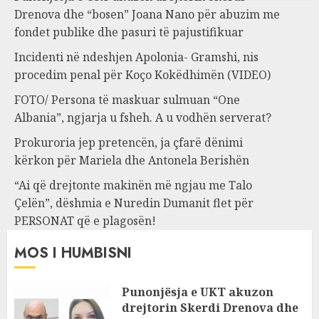
Drenova dhe “bosen” Joana Nano për abuzim me
fondet publike dhe pasuri të pajustifikuar
Incidenti në ndeshjen Apolonia- Gramshi, nis
procedim penal për Koço Kokëdhimën (VIDEO)
FOTO/ Persona të maskuar sulmuan “One
Albania”, ngjarja u fsheh. A u vodhën serverat?
Prokuroria jep pretencën, ja çfarë dënimi
kërkon për Mariela dhe Antonela Berishën
“Ai që drejtonte makinën më ngjau me Talo
Çelën”, dëshmia e Nuredin Dumanit flet për
PERSONAT që e plagosën!
MOS I HUMBISNI
Punonjësja e UKT akuzon
drejtorin Skerdi Drenova dhe