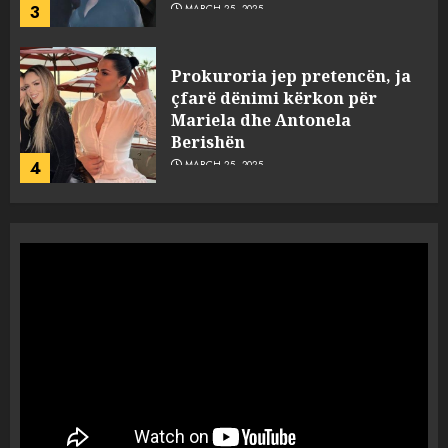
3
MARCH 25, 2025
Prokuroria jep pretencën, ja
çfarë dënimi kërkon për
Mariela dhe Antonela
Berishën
4
MARCH 25, 2025
“Ai që drejtonte makinën më
ngjau me Talo Çelën”,
dëshmia e Nuredin Dumanit
flet për PERSONAT që e
plagosën!
5
MARCH 25, 2025
Punonjësja e UKT akuzon
drejtorin Skerdi Drenova dhe
“bosen” Joana Nano për