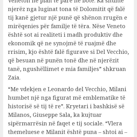
Veneton në plan të parë në botë. Ka shumë
njerëz nga luginat tona të Dolomitit që falë
tij kanë gjetur një punë që shënon rrugën e
mirëqenies për familje të tëra. Nëse Veneto
është sot ai realiteti i madh produktiv dhe
ekonomik që ne synojmë të ruajmë dhe
rrisim, kjo është falë figurave si Del Vecchio,
që besuan në punën tonë dhe në njerëzit
tanë, ngushëllimet e mia familjes” shkruan
Zaia.
“Me vdekjen e Leonardo del Vecchio, Milani
humbet një nga figurat më emblematike të
historisë së tij të re”. Kryetari i bashkisë së
Milanos, Giuseppe Sala, ka kujtuar
sipërmarrësin në faqet e tij sociale. “Vlera
themeluese e Milanit është puna – shtoi ai –