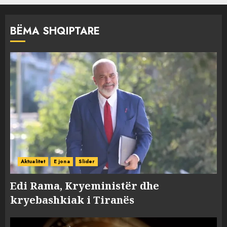
BËMA SHQIPTARE
Aktualitet
E jona
Slider
Edi Rama, Kryeministër dhe
kryebashkiak i Tiranës