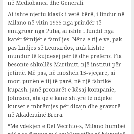
në Mediobanca dhe Generali.
Ai ishte njeriu klasik i vetë-bërë, i lindur në
Milano në vitin 1935 nga prindër të
emigruar nga Pulia, ai ishte i fundit nga
katër fëmijët e familjes. Nëna e tij e ve, pak
pas lindjes së Leonardos, nuk kishte
mundur të kujdesej për të dhe preferoi t’ia
besonte shkollës Martinitt, një institut për
jetimë. Më pas, në moshën 15-vjeçare, ai
mori punën e tij të parë, në një fabrikë
kupash. Janë pronarët e kësaj kompanie,
Johnson, ata që e kanë shtyrë të ndjekë
kurset e mbrëmjes për dizajn dhe gravurë
në Akademinë Brera.
“Me vdekjen e Del Vecchio-s, Milano humbet