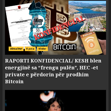
Aktualitet
E jona
Slider
RAPORTI KONFIDENCIAL/ KESH blen
energjinë sa “frengu pulën”, HEC -et
private e përdorin për prodhim
Bitcoin