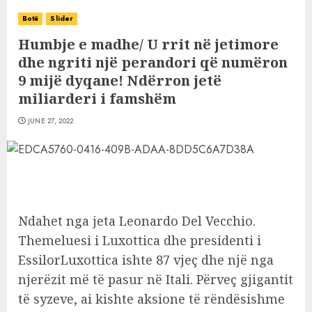
Botë
Slider
Humbje e madhe/ U rrit në jetimore
dhe ngriti një perandori që numëron
9 mijë dyqane! Ndërron jetë
miliarderi i famshëm
JUNE 27, 2022
Ndahet nga jeta Leonardo Del Vecchio.
Themeluesi i Luxottica dhe presidenti i
EssilorLuxottica ishte 87 vjeç dhe një nga
njerëzit më të pasur në Itali. Përveç gjigantit
të syzeve, ai kishte aksione të rëndësishme