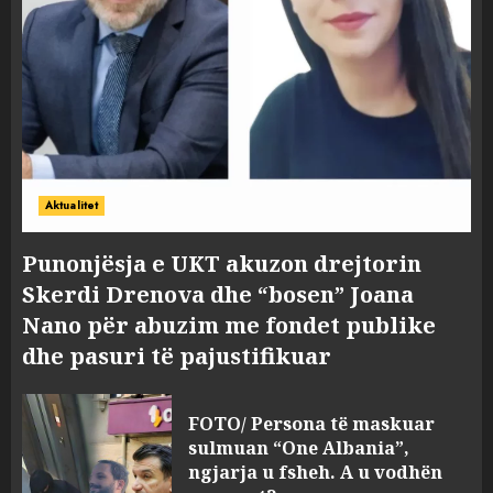
Aktualitet
Punonjësja e UKT akuzon drejtorin
Skerdi Drenova dhe “bosen” Joana
Nano për abuzim me fondet publike
dhe pasuri të pajustifikuar
FOTO/ Persona të maskuar
sulmuan “One Albania”,
ngjarja u fsheh. A u vodhën