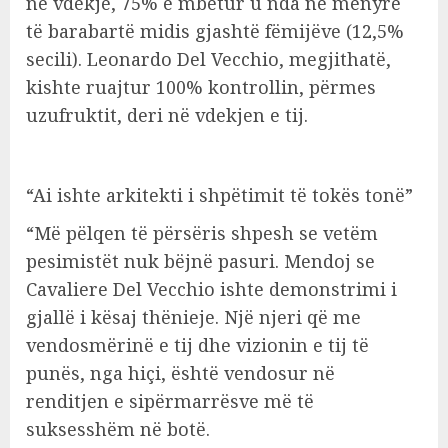
në vdekje, 75% e mbetur u nda në mënyrë
të barabartë midis gjashtë fëmijëve (12,5%
secili). Leonardo Del Vecchio, megjithatë,
kishte ruajtur 100% kontrollin, përmes
uzufruktit, deri në vdekjen e tij.
“Ai ishte arkitekti i shpëtimit të tokës tonë”
“Më pëlqen të përsëris shpesh se vetëm
pesimistët nuk bëjnë pasuri. Mendoj se
Cavaliere Del Vecchio ishte demonstrimi i
gjallë i kësaj thënieje. Një njeri që me
vendosmërinë e tij dhe vizionin e tij të
punës, nga hiçi, është vendosur në
renditjen e sipërmarrësve më të
suksesshëm në botë.