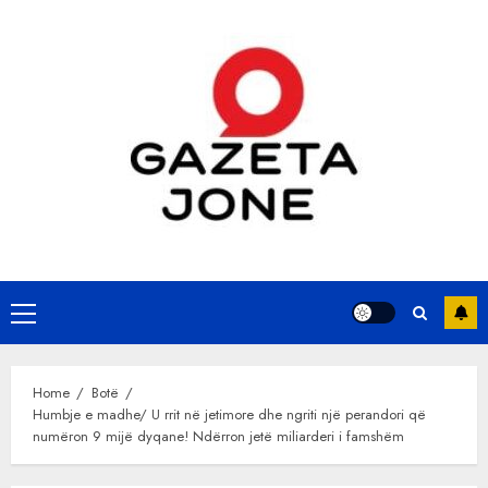
Skip
to
content
Primary
Menu
Home
Botë
Humbje e madhe/ U rrit në jetimore dhe ngriti një perandori që
numëron 9 mijë dyqane! Ndërron jetë miliarderi i famshëm