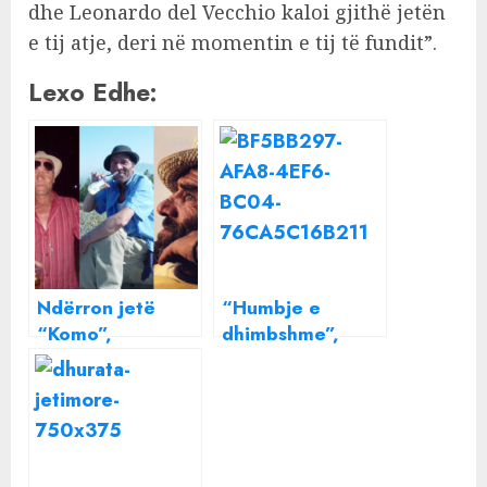
dhe Leonardo del Vecchio kaloi gjithë jetën
e tij atje, deri në momentin e tij të fundit”.
Lexo Edhe:
Ndërron jetë
“Humbje e
“Komo”,
dhimbshme”,
endacaku i
ndërron jetë
FAMSHËM në
mjeku i njohur Ilir
Korçë!
Ohri