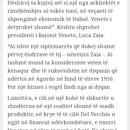
Dëshiroj ta kujtoj atë si një nga arkitektët e
rimëkëmbjes së tokës tonë, në veçanti të
shpengimit ekonomik të Italisë. Veneto i
detyrohet shumë”. Kështu shprehet
presidenti i Rajonit Veneto, Luca Zaia.
“Ai ishte një sipërmarrës që dukej shumë
përtej ëndrrave të tij – nënvizoi Zaia -. Ai
tashmë mund ta konsideronte veten të
kënaqur dhe të suksesshëm në dyqanin që
ndërtoi në Agordo në fund të viteve 1950.
Por një biznes i vogël lindi nga ai dyqan.
Luxottica, e cili në një kohë të shkurtër u
shndërrua në një realitet shumë të madh
produktiv, në krye të të cilit Del Vecchio u
ngjit në financat ndërkombëtare, e nxorri