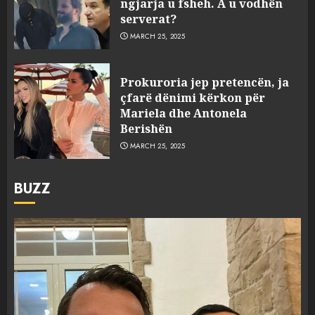
ngjarja u fsheh. A u vodhën
serverat?
MARCH 25, 2025
Prokuroria jep pretencën, ja
çfarë dënimi kërkon për
Mariela dhe Antonela
Berishën
MARCH 25, 2025
BUZZ