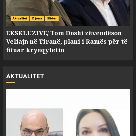
Aktualitet
E jona
Slider
EKSKLUZIVE/ Tom Doshi zëvendëson
Veliajn në Tiranë, plani i Ramës për të
fituar kryeqytetin
AKTUALITET