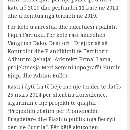
kate në 2010 dhe përfundoi 11 kate në 2014
dhe u dëmtua nga tërmeti në 2019.
Për këtë u arrestua dhe ndërtuesi i pallatit
Fiqiri Farruku. Për këtë rast akuzohen
Vangjush Dako, Drejtori i Drejtorisë së
Kontrollit dhe Planifikimit të Territorit
Adhurim Qehajaj. Arkitekti Ermal Lama,
projektuesja Meri Semini topografët Fatmir
Ejupi dhe Adrian Bulku.
Rasti i dytë ka të bëjë me një tender të datës
25 mars 2014 për shërbim konsulence,
sigurimin e një projekti të quajtur
“Projektim zbatim për Promenadën
Bregdetare dhe Plazhin publik nga Bërryli
deri në Currila”. Për këtë akuzohen