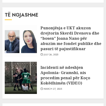
TË NGJASHME
Punonjësja e UKT akuzon
drejtorin Skerdi Drenova dhe
“bosen” Joana Nano për
abuzim me fondet publike dhe
pasuri të pajustifikuar
JULY 24, 2025
Incidenti në ndeshjen
Apolonia- Gramshi, nis
procedim penal për Koço
Kokëdhimën (VIDEO)
MARCH 27, 2025