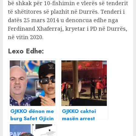
bë shkak për 10-fishimin e vlerës së tenderit
të shëtitores së plazhit në Durrës. Tenderi i
datës 25 mars 2014 u denoncua edhe nga
Ferdinand Xhaferraj, kryetar i PD në Durrës,
në vitin 2020.
Lexo Edhe:
GJKKO dënon me
GJKKO caktoi
burg Safet Gjicin
masën arrest
për “shpërdorim
shtëpie, momenti
detyre” dhe Alma
kur Vangjush