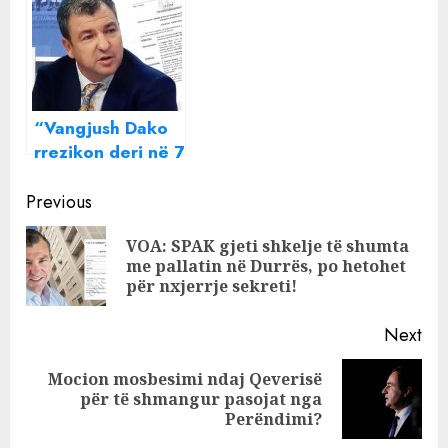
Kaçin për
Dako lë qelinë
“prostitucion”, ja
sa vite do vuajnë
“Vangjush Dako
rrezikon deri në 7
vite burg, por…”/
Continue
Gazetarja: Para
Previous
arrestimit takoi
Reading
VOA: SPAK gjeti shkelje të shumta
bashkëpunëtorët!
Pre
me pallatin në Durrës, po hetohet
pos
për nxjerrje sekreti!
Next
Mocion mosbesimi ndaj Qeverisë
Next
për të shmangur pasojat nga
post:
Perëndimi?