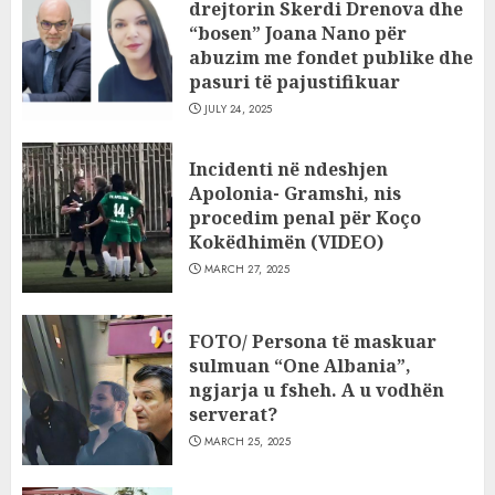
drejtorin Skerdi Drenova dhe
“bosen” Joana Nano për
abuzim me fondet publike dhe
pasuri të pajustifikuar
JULY 24, 2025
Incidenti në ndeshjen
Apolonia- Gramshi, nis
procedim penal për Koço
Kokëdhimën (VIDEO)
MARCH 27, 2025
FOTO/ Persona të maskuar
sulmuan “One Albania”,
ngjarja u fsheh. A u vodhën
serverat?
MARCH 25, 2025