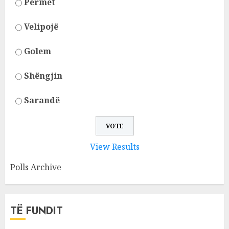
Përmet
Velipojë
Golem
Shëngjin
Sarandë
View Results
Polls Archive
TË FUNDIT