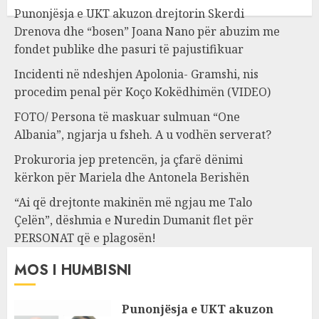
Punonjësja e UKT akuzon drejtorin Skerdi
Drenova dhe “bosen” Joana Nano për abuzim me
fondet publike dhe pasuri të pajustifikuar
Incidenti në ndeshjen Apolonia- Gramshi, nis
procedim penal për Koço Kokëdhimën (VIDEO)
FOTO/ Persona të maskuar sulmuan “One
Albania”, ngjarja u fsheh. A u vodhën serverat?
Prokuroria jep pretencën, ja çfarë dënimi
kërkon për Mariela dhe Antonela Berishën
“Ai që drejtonte makinën më ngjau me Talo
Çelën”, dëshmia e Nuredin Dumanit flet për
PERSONAT që e plagosën!
MOS I HUMBISNI
Punonjësja e UKT akuzon