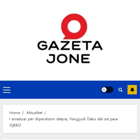
Skip
to
content
Primary
Menu
Home
Aktualitet
I arrestuar për shpërdorim detyre, Vangjush Dako del sot para
GJKKO