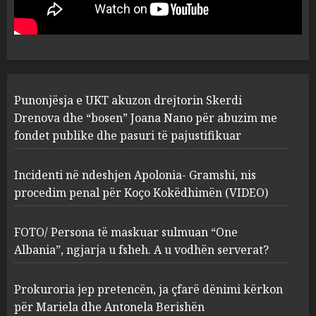
“bosen” Joana Nano për
abuzim me fondet publike dhe
pasuri të pajustifikuar
1
JULY 24, 2025
Incidenti në ndeshjen
Punonjësja e UKT akuzon drejtorin Skerdi
Apolonia- Gramshi, nis
procedim penal për Koço
Drenova dhe “bosen” Joana Nano për abuzim me
Kokëdhimën (VIDEO)
fondet publike dhe pasuri të pajustifikuar
2
MARCH 27, 2025
Incidenti në ndeshjen Apolonia- Gramshi, nis
procedim penal për Koço Kokëdhimën (VIDEO)
FOTO/ Persona të maskuar
sulmuan “One Albania”,
ngjarja u fsheh. A u vodhën
FOTO/ Persona të maskuar sulmuan “One
serverat?
Albania”, ngjarja u fsheh. A u vodhën serverat?
3
MARCH 25, 2025
Prokuroria jep pretencën, ja çfarë dënimi kërkon
Prokuroria jep pretencën, ja
për Mariela dhe Antonela Berishën