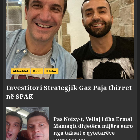
Aktualitet
Buzz
Slider
Investitori Strategjik Gaz Paja thirret
në SPAK
Pas Noizy-t, Veliaj i dha Ermal
Mamaqit dhjetëra mijëra euro
nga taksat e qytetarëve