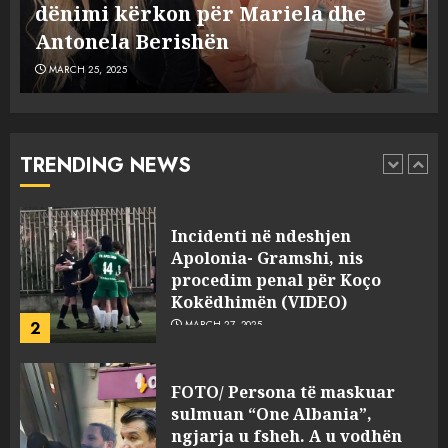
Dumanit flet për PERSONAT që e
plagosën!
5
MARCH 25, 2025
plagosën!
MARCH 25, 2025
Punonjësja e UKT akuzon
drejtorin Skerdi Drenova dhe
“bosen” Joana Nano për
abuzim me fondet publike dhe
TRENDING NEWS
pasuri të pajustifikuar
1
JULY 24, 2025
Incidenti në ndeshjen
Apolonia- Gramshi, nis
procedim penal për Koço
Kokëdhimën (VIDEO)
2
MARCH 27, 2025
FOTO/ Persona të maskuar
sulmuan “One Albania”,
ngjarja u fsheh. A u vodhën