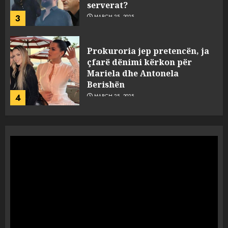
serverat?
3
MARCH 25, 2025
Prokuroria jep pretencën, ja
çfarë dënimi kërkon për
Mariela dhe Antonela
Berishën
4
MARCH 25, 2025
“Ai që drejtonte makinën më
ngjau me Talo Çelën”,
dëshmia e Nuredin Dumanit
flet për PERSONAT që e
plagosën!
5
MARCH 25, 2025
Punonjësja e UKT akuzon
drejtorin Skerdi Drenova dhe