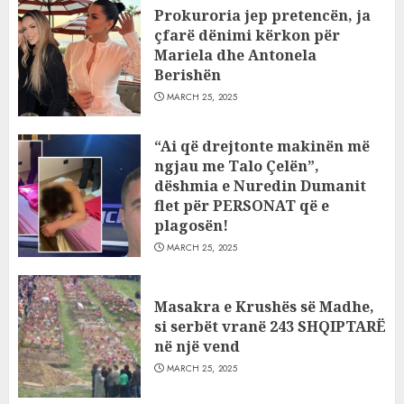
Prokuroria jep pretencën, ja
çfarë dënimi kërkon për
Mariela dhe Antonela
Berishën
MARCH 25, 2025
“Ai që drejtonte makinën më
ngjau me Talo Çelën”,
dëshmia e Nuredin Dumanit
flet për PERSONAT që e
plagosën!
MARCH 25, 2025
Masakra e Krushës së Madhe,
si serbët vranë 243 SHQIPTARË
në një vend
MARCH 25, 2025