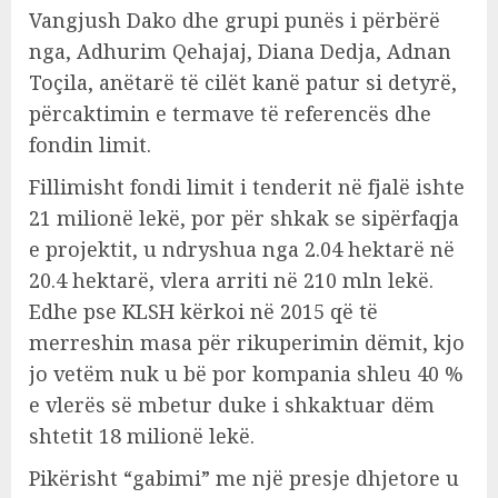
Vangjush Dako dhe grupi punës i përbërë
nga, Adhurim Qehajaj, Diana Dedja, Adnan
Toçila, anëtarë të cilët kanë patur si detyrë,
përcaktimin e termave të referencës dhe
fondin limit.
Fillimisht fondi limit i tenderit në fjalë ishte
21 milionë lekë, por për shkak se sipërfaqja
e projektit, u ndryshua nga 2.04 hektarë në
20.4 hektarë, vlera arriti në 210 mln lekë.
Edhe pse KLSH kërkoi në 2015 që të
merreshin masa për rikuperimin dëmit, kjo
jo vetëm nuk u bë por kompania shleu 40 %
e vlerës së mbetur duke i shkaktuar dëm
shtetit 18 milionë lekë.
Pikërisht “gabimi” me një presje dhjetore u