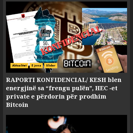
Aktualitet
E jona
Slider
RAPORTI KONFIDENCIAL/ KESH blen
energjinë sa “frengu pulën”, HEC -et
private e përdorin për prodhim
Bitcoin