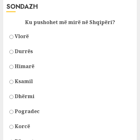
SONDAZH
Ku pushohet më mirë në Shqipëri?
Vlorë
Durrës
Himarë
Ksamil
Dhërmi
Pogradec
Korcë