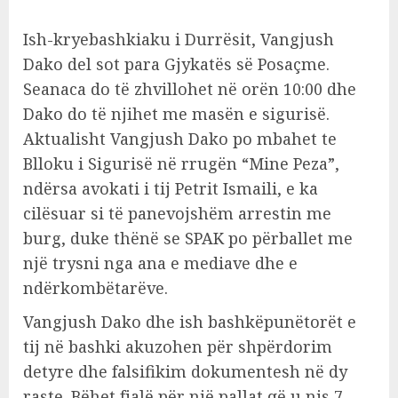
Ish-kryebashkiaku i Durrësit, Vangjush
Dako del sot para Gjykatës së Posaçme.
Seanaca do të zhvillohet në orën 10:00 dhe
Dako do të njihet me masën e sigurisë.
Aktualisht Vangjush Dako po mbahet te
Blloku i Sigurisë në rrugën “Mine Peza”,
ndërsa avokati i tij Petrit Ismaili, e ka
cilësuar si të panevojshëm arrestin me
burg, duke thënë se SPAK po përballet me
një trysni nga ana e mediave dhe e
ndërkombëtarëve.
Vangjush Dako dhe ish bashkëpunëtorët e
tij në bashki akuzohen për shpërdorim
detyre dhe falsifikim dokumentesh në dy
raste. Bëhet fjalë për një pallat që u nis 7