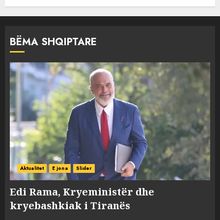
BËMA SHQIPTARE
Aktualitet
E jona
Slider
Edi Rama, Kryeministër dhe
kryebashkiak i Tiranës