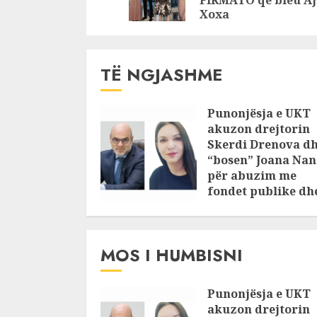
FIRMATO që bleu Aj
te Kodra e Diellit
Xoxa
TË NGJASHME
Punonjësja e UKT
akuzon drejtorin
Skerdi Drenova d
“bosen” Joana Nan
për abuzim me
fondet publike dh
pasuri të
pajustifikuar
JULY 24, 2025
MOS I HUMBISNI
Punonjësja e UKT
akuzon drejtorin