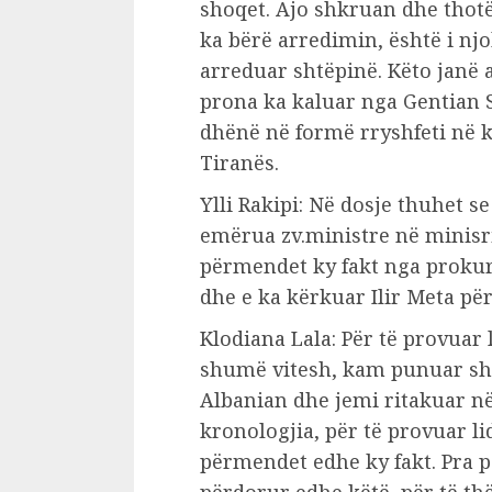
shoqet. Ajo shkruan dhe thotë 
ka bërë arredimin, është i njo
arreduar shtëpinë. Këto janë
prona ka kaluar nga Gentian S
dhënë në formë rryshfeti në 
Tiranës.
Ylli Rakipi: Në dosje thuhet s
emërua zv.ministre në minisri
përmendet ky fakt nga proku
dhe e ka kërkuar Ilir Meta për
Klodiana Lala: Për të provuar
shumë vitesh, kam punuar sh
Albanian dhe jemi ritakuar n
kronologjia, për të provuar l
përmendet edhe ky fakt. Pra p