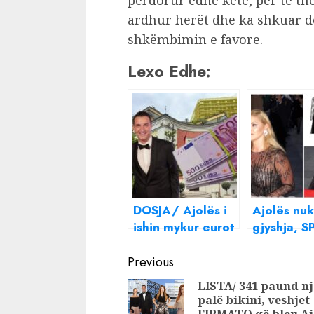
përdorur edhe këtë, për të thë
ardhur herët dhe ka shkuar d
shkëmbimin e favore.
Lexo Edhe:
DOSJA/ Ajolës i
Ajolës nuk
ishin mykur eurot
gjyshja, S
në kasafortë,
zbulon se 
Continue
Gent Sula i dha
e Veliajt 
Previous
Veliajt dy vila në
850 mijë 
Reading
LISTA/ 341 paund nj
Qerret dhe një
fustane d
palë bikini, veshjet
ashensor privat
bizhuteri