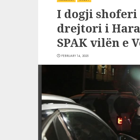
I dogji shoferi
drejtori i Hara
SPAK vilën e V
FEBRUARY 14, 2025