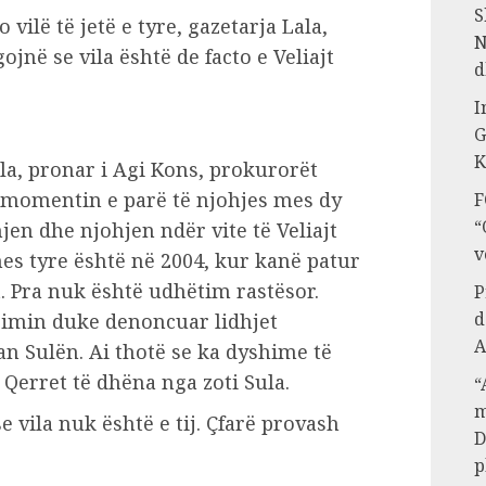
S
vilë të jetë e tyre, gazetarja Lala,
N
ojnë se vila është de facto e Veliajt
d
I
G
K
ula, pronar i Agi Kons, prokurorët
ë momentin e parë të njohjes mes dy
F
“
en dhe njohjen ndër vite të Veliajt
v
mes tyre është në 2004, kur kanë patur
. Pra nuk është udhëtim rastësor.
P
d
zimin duke denoncuar lidhjet
A
ian Sulën. Ai thotë se ka dyshime të
 Qerret të dhëna nga zoti Sula.
“
m
se vila nuk është e tij. Çfarë provash
D
p