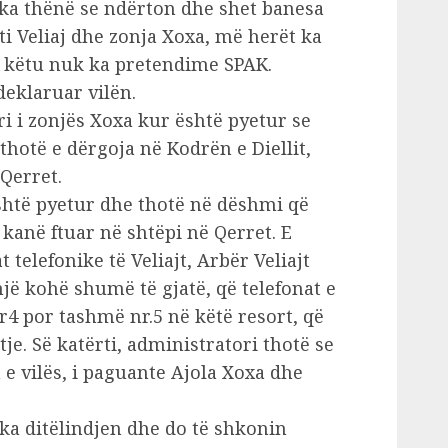
, ka thënë se ndërton dhe shet banesa
ti Veliaj dhe zonja Xoxa, më herët ka
t, këtu nuk ka pretendime SPAK.
eklaruar vilën.
ri i zonjës Xoxa kur është pyetur se
thotë e dërgoja në Kodrën e Diellit,
Qerret.
 është pyetur dhe thotë në dëshmi që
 kanë ftuar në shtëpi në Qerret. E
t telefonike të Veliajt, Arbër Veliajt
jë kohë shumë të gjatë, që telefonat e
r4 por tashmë nr.5 në këtë resort, që
tje. Së katërti, administratori thotë se
e vilës, i paguante Ajola Xoxa dhe
 ka ditëlindjen dhe do të shkonin