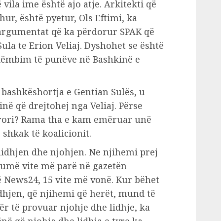
vila ime është ajo atje. Arkitekti që
hur, është pyetur, Ols Eftimi, ka
 argumentat që ka përdorur SPAK që
ula te Erion Veliaj. Dyshohet se është
këmbim të punëve në Bashkinë e
e bashkëshortja e Gentian Sulës, u
në që drejtohej nga Veliaj. Përse
rori? Rama tha e kam emëruar unë
 shkak të koalicionit.
 lidhjen dhe njohjen. Ne njihemi prej
umë vite më parë në gazetën
ë News24, 15 vite më vonë. Kur bëhet
idhjen, që njihemi që herët, mund të
ër të provuar njohje dhe lidhje, ka