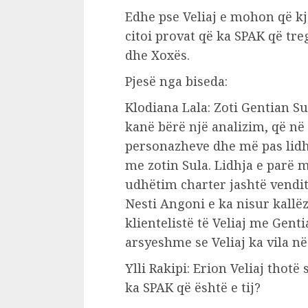
Edhe pse Veliaj e mohon që kjo 
citoi provat që ka SPAK që treg
dhe Xoxës.
Pjesë nga biseda:
Klodiana Lala: Zoti Gentian S
kanë bërë një analizim, që n
personazheve dhe më pas lidhj
me zotin Sula. Lidhja e parë 
udhëtim charter jashtë vendit
Nesti Angoni e ka nisur kallë
klientelistë të Veliaj me Gent
arsyeshme se Veliaj ka vila në
Ylli Rakipi: Erion Veliaj thotë 
ka SPAK që është e tij?