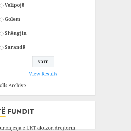
Velipojë
Golem
Shëngjin
Sarandë
View Results
olls Archive
TË FUNDIT
unonjësja e UKT akuzon drejtorin