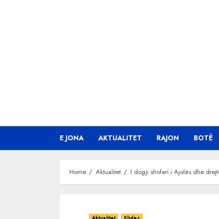
Skip
to
content
E JONA
AKTUALITET
RAJON
BOTË
Home
Aktualitet
I dogji shoferi i Ajolës dhe drejt
Aktualitet
Slider