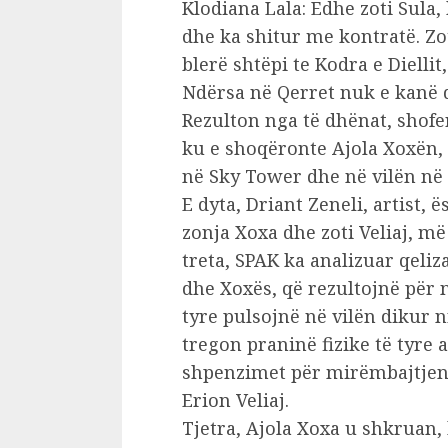
Klodiana Lala: Edhe zoti Sula
dhe ka shitur me kontratë. Zo
blerë shtëpi te Kodra e Dielli
Ndërsa në Qerret nuk e kanë d
Rezulton nga të dhënat, shofe
ku e shoqëronte Ajola Xoxën, 
në Sky Tower dhe në vilën në 
E dyta, Driant Zeneli, artist,
zonja Xoxa dhe zoti Veliaj, më
treta, SPAK ka analizuar qeliza
dhe Xoxës, që rezultojnë për n
tyre pulsojnë në vilën dikur n
tregon praninë fizike të tyre a
shpenzimet për mirëmbajtjen 
Erion Veliaj.
Tjetra, Ajola Xoxa u shkruan,