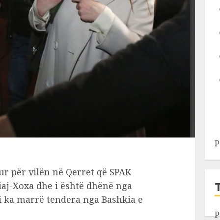
P
lur për vilën në Qerret që SPAK
liaj-Xoxa dhe i është dhënë nga
li ka marrë tendera nga Bashkia e
P