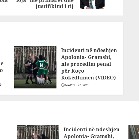
ola
“loja” me primaret dhe
post:
post:
në Qerret për
justifikimi i tij
300 mijë euro që
ia rishiti Baton
Haxhiut 80 mijë
euro
Incidenti në ndeshjen
Apolonia- Gramshi,
he
nis procedim penal
o
për Koço
Kokëdhimën (VIDEO)
e
MARCH 27, 2025
Incidenti në ndeshjen
Apolonia- Gramshi,