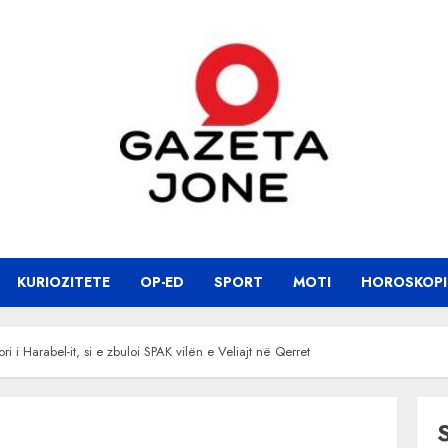
KURIOZITETE
OP-ED
SPORT
MOTI
HOROSKOPI
ori i Harabel-it, si e zbuloi SPAK vilën e Veliajt në Qerret