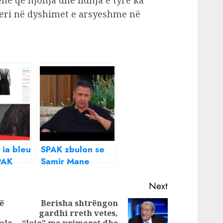
në që njohja dhe lidhja e tyre ka
eri në dyshimet e arsyeshme në
 ia bleu
SPAK zbulon se
PAK
Samir Mane
gruaja
korruptoi çiftin
bleu
Meta –
Next
euro
Kryemadhi me
ë
Berisha shtrëngon
he
një vilë. I bleu
gardhi rreth vetes,
Previous
Next
edhe vilën tjetër