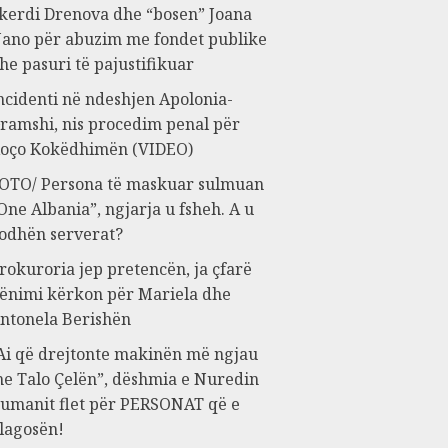
kerdi Drenova dhe “bosen” Joana
ano për abuzim me fondet publike
he pasuri të pajustifikuar
ncidenti në ndeshjen Apolonia-
ramshi, nis procedim penal për
oço Kokëdhimën (VIDEO)
OTO/ Persona të maskuar sulmuan
One Albania”, ngjarja u fsheh. A u
odhën serverat?
rokuroria jep pretencën, ja çfarë
ënimi kërkon për Mariela dhe
ntonela Berishën
Ai që drejtonte makinën më ngjau
e Talo Çelën”, dëshmia e Nuredin
umanit flet për PERSONAT që e
lagosën!