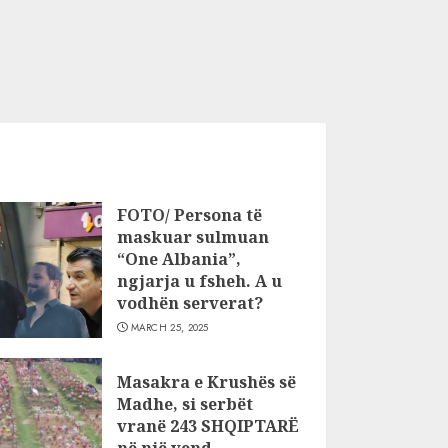
FOTO/ Persona të
maskuar sulmuan
“One Albania”,
ngjarja u fsheh. A u
vodhën serverat?
MARCH 25, 2025
Masakra e Krushës së
Madhe, si serbët
vranë 243 SHQIPTARË