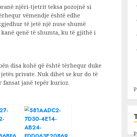
anë njëri-tjetrit teksa pozojnë si
tërhequr vëmendje është edhe
a zgjedhur të jetë një nuse shumë
kanë qenë të shumta, ku të gjithë i
 bën disa kohë që është tërhequr duke
etës private. Nuk dihet se kur do të
or fansat janë tepër kurioz.
P
P