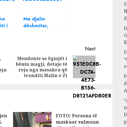
S
N
d
dhe
Me djalin
ti i
dëshmitar,
I
gazetarja e
G
detajet
njohur shqiptare
K
onia
në 50-vjetorin e
Next
F
partnerit i jep
,
Mendonte se fqinjët i
fund “beqarisë”
“
bënin magji, detaje të
Previous
Next
v
sja:
reja nga masakra që
post:
post:
tronditi Malin e Zi
P
d
A
“
m
D
jen
FOTO/ Persona të
p
,
maskuar sulmuan