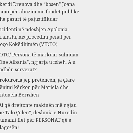
kerdi Drenova dhe “bosen” Joana
ano për abuzim me fondet publike
he pasuri të pajustifikuar
ncidenti në ndeshjen Apolonia-
ramshi, nis procedim penal për
oço Kokëdhimën (VIDEO)
OTO/ Persona të maskuar sulmuan
One Albania”, ngjarja u fsheh. A u
odhën serverat?
rokuroria jep pretencën, ja çfarë
ënimi kërkon për Mariela dhe
ntonela Berishën
Ai që drejtonte makinën më ngjau
e Talo Çelën”, dëshmia e Nuredin
umanit flet për PERSONAT që e
lagosën!