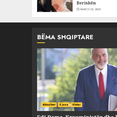
Berishën
MARCH 25, 2025
BËMA SHQIPTARE
Aktualitet
E jona
Slider