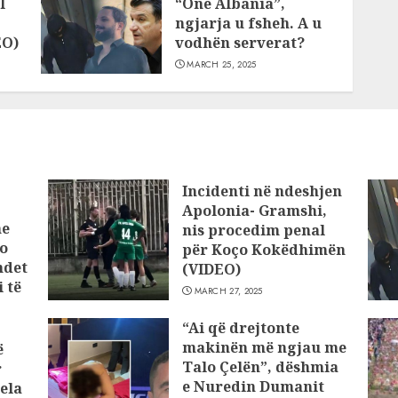
l
“One Albania”,
ngjarja u fsheh. A u
EO)
vodhën serverat?
MARCH 25, 2025
Incidenti në ndeshjen
Apolonia- Gramshi,
he
nis procedim penal
o
për Koço Kokëdhimën
ndet
(VIDEO)
 të
MARCH 27, 2025
“Ai që drejtonte
makinën më ngjau me
ë
Talo Çelën”, dëshmia
r
e Nuredin Dumanit
ela