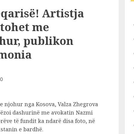
qarisë! Artistja
rtohet me
hur, publikon
emonia
 e njohur nga Kosova, Valza Zhegrova
orëzoi dashurinë me avokatin Nazmi
rëve të fundit ka ndarë disa foto, në
ustanin e bardhë.