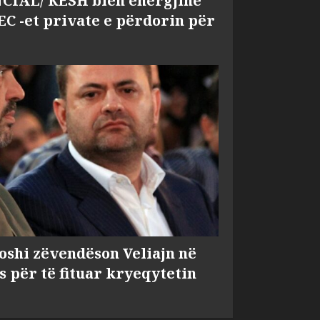
IAL/ KESH blen energjinë
EC -et private e përdorin për
shi zëvendëson Veliajn në
s për të fituar kryeqytetin