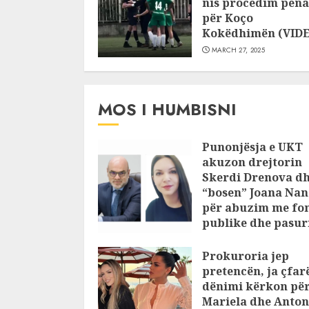
nis procedim pena
për Koço
Kokëdhimën (VID
MARCH 27, 2025
MOS I HUMBISNI
Punonjësja e UKT
akuzon drejtorin
Skerdi Drenova d
“bosen” Joana Nan
për abuzim me fo
publike dhe pasuri
pajustifikuar
Prokuroria jep
JULY 24, 2025
pretencën, ja çfar
dënimi kërkon pë
Mariela dhe Anton