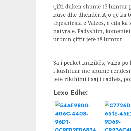
Çifti duken shumë të lumtur pr
nuse dhe dhëndër. Ajo që ka 
thjeshtësia e Valzës, e cila k
natyrale. Padyshim, komentet 
uronin çiftit jetë të lumtur.
Sa i përket muzikës, Valza po
i kushtuar më shumë rëndësi j
jetë rikthimi i saj i radhës, p
Lexo Edhe: