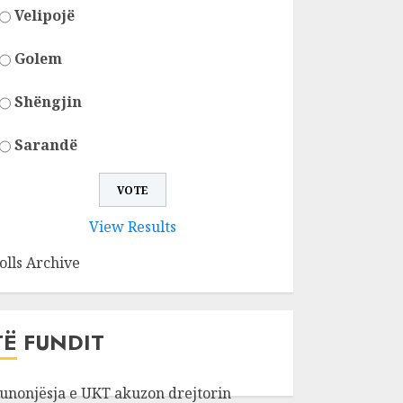
Velipojë
Golem
Shëngjin
Sarandë
View Results
olls Archive
TË FUNDIT
unonjësja e UKT akuzon drejtorin