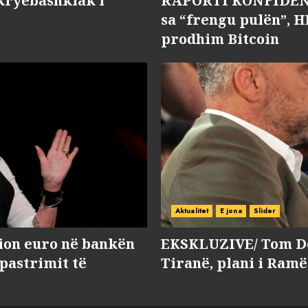
kryebashkiak i
RAPORTI KONFIDENC
sa “frengu pulën”, H
prodhim Bitcoin
Aktualitet
E jona
Slider
lion euro në bankën
EKSKLUZIVE/ Tom Do
 pastrimit të
Tiranë, plani i Ramë