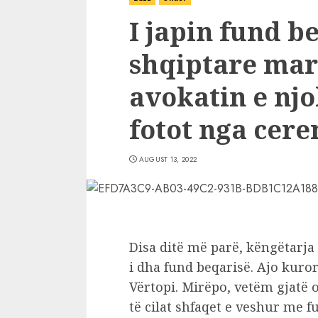
I japin fund be
shqiptare ma
avokatin e njo
fotot nga cer
AUGUST 13, 2022
Disa ditë më parë, këngëtarja
i dha fund beqarisë. Ajo kur
Vërtopi. Mirëpo, vetëm gjatë o
të cilat shfaqet e veshur me f