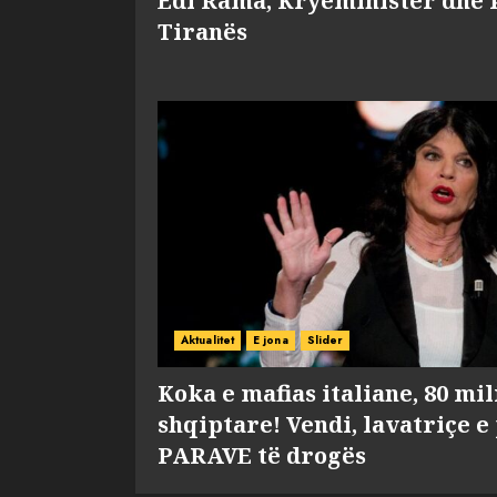
Edi Rama, Kryeministër dhe 
Tiranës
Aktualitet
E jona
Slider
Koka e mafias italiane, 80 mi
shqiptare! Vendi, lavatriçe e
PARAVE të drogës