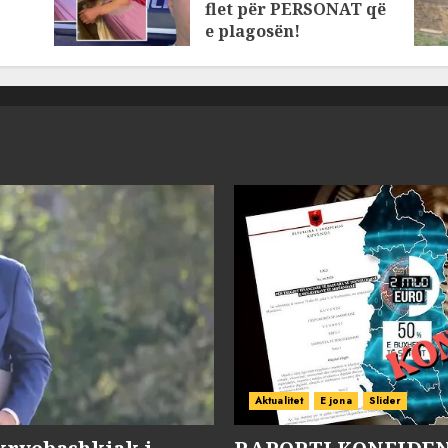
flet për PERSONAT që
e plagosën!
MARCH 25, 2025
Aktualitet
E jona
Slider