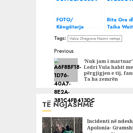
FOTO/
Rita Ora 
Këngëtarja
Taika Waiti
shqiptare i jep
japin fund
Tags:
Valza Zhegrova Nazmi vertopi
fund beqarisë,
beqarisë, 
martohet me
nga cerem
Continue
Previous
biznesmenin e
private
Reading
‘Nuk jam i martuar’
njohur
Ledri Vula habit me
përgjigjen e tij, fan
Ta ha zemrën
TË NGJASHME
Incidenti në ndesh
Apolonia- Gramshi