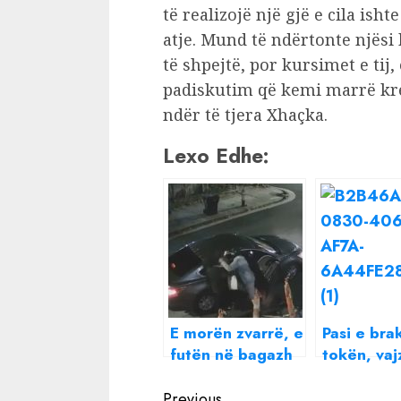
të realizojë një gjë e cila i
atje. Mund të ndërtonte njësi
të shpejtë, por kursimet e tij,
padiskutim që kemi marrë kred
ndër të tjera Xhaçka.
Lexo Edhe:
E morën zvarrë, e
Pasi e brak
futën në bagazh
tokën, vaj
dhe e hodhën në
nënën 84
kanal/ Të riun në
vjeçare: P
Previous