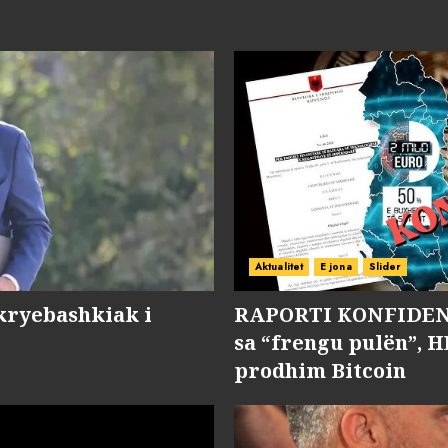
Aktualitet
E jona
Slider
kryebashkiak i
RAPORTI KONFIDENC
sa “frengu pulën”, H
prodhim Bitcoin