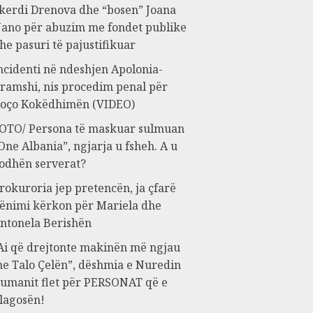
kerdi Drenova dhe “bosen” Joana
ano për abuzim me fondet publike
he pasuri të pajustifikuar
ncidenti në ndeshjen Apolonia-
ramshi, nis procedim penal për
oço Kokëdhimën (VIDEO)
OTO/ Persona të maskuar sulmuan
One Albania”, ngjarja u fsheh. A u
odhën serverat?
rokuroria jep pretencën, ja çfarë
ënimi kërkon për Mariela dhe
ntonela Berishën
Ai që drejtonte makinën më ngjau
e Talo Çelën”, dëshmia e Nuredin
umanit flet për PERSONAT që e
lagosën!