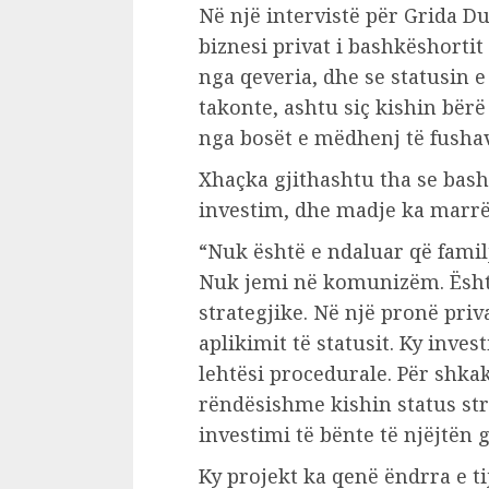
Në një intervistë për Grida 
biznesi privat i bashkëshortit
nga qeveria, dhe se statusin e 
takonte, ashtu siç kishin bër
nga bosët e mëdhenj të fusha
Xhaçka gjithashtu tha se bashk
investim, dhe madje ka marrë 
“Nuk është e ndaluar që familj
Nuk jemi në komunizëm. Është
strategjike. Në një pronë pri
aplikimit të statusit. Ky inve
lehtësi procedurale. Për shkak
rëndësishme kishin status strat
investimi të bënte të njëjtën g
Ky projekt ka qenë ëndrra e ti