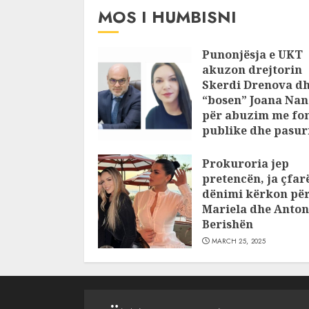
JULY 24, 2025
MOS I HUMBISNI
Punonjësja e UKT
akuzon drejtorin
Skerdi Drenova d
“bosen” Joana Nan
për abuzim me fo
publike dhe pasuri
pajustifikuar
Prokuroria jep
JULY 24, 2025
pretencën, ja çfar
dënimi kërkon pë
Mariela dhe Anton
Berishën
MARCH 25, 2025