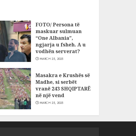
FOTO/ Persona të
maskuar sulmuan
“One Albania”,
ngjarja u fsheh. A u
vodhën serverat?
MARCH 25, 2025
Masakra e Krushës së
Madhe, si serbët
vranë 243 SHQIPTARË
në një vend
MARCH 25, 2025