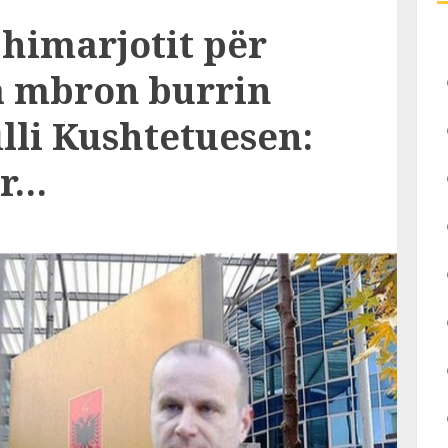
 himarjotit për
a mbron burrin
illi Kushtetuesen:
rr…