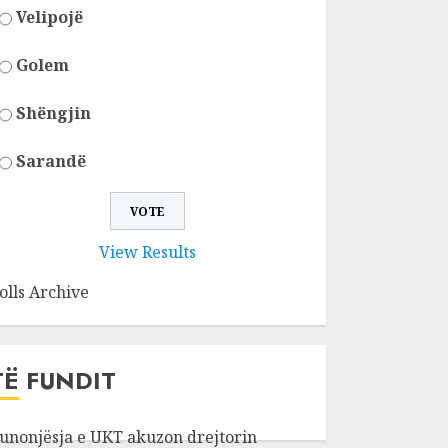
Velipojë
Golem
Shëngjin
Sarandë
View Results
olls Archive
TË FUNDIT
unonjësja e UKT akuzon drejtorin