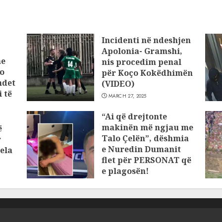
Incidenti në ndeshjen
Apolonia- Gramshi,
he
nis procedim penal
o
për Koço Kokëdhimën
ndet
(VIDEO)
 të
MARCH 27, 2025
“Ai që drejtonte
makinën më ngjau me
ë
Talo Çelën”, dëshmia
r
e Nuredin Dumanit
ela
flet për PERSONAT që
e plagosën!
MARCH 25, 2025