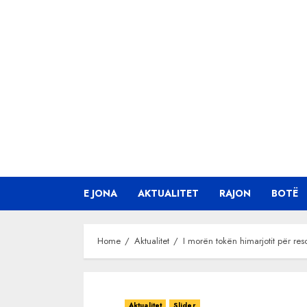
Skip
to
content
E JONA
AKTUALITET
RAJON
BOTË
Home
Aktualitet
I morën tokën himarjotit për res
Aktualitet
Slider