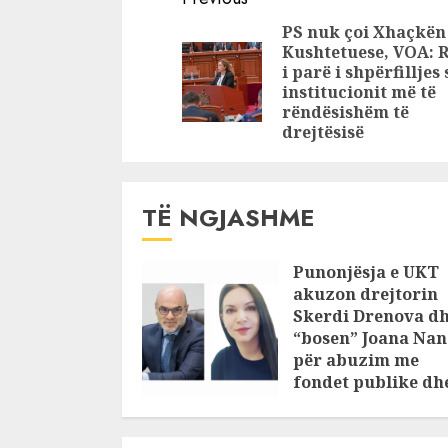
Continue
Sarandë e morën
ardhur kët
Reading
PS nuk çoi Xhaçkën
peng familjarët
qelbësira,
Kushtetuese, VOA: R
pasi zbuluan
ndyravesh
i parë i shpërfilljes 
lidhjen me vajzën
plakë e fë
institucionit më të
rëndësishëm të
e tyre të martuar
drejtësisë
TË NGJASHME
Punonjësja e UKT
akuzon drejtorin
Skerdi Drenova d
“bosen” Joana Nan
për abuzim me
fondet publike dh
pasuri të
pajustifikuar