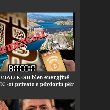
IAL/ KESH blen energjinë
EC -et private e përdorin për