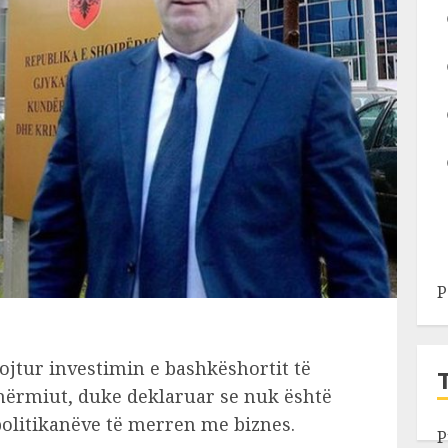
P
jtur investimin e bashkëshortit të
Dhërmiut, duke deklaruar se nuk është
politikanëve të merren me biznes.
P