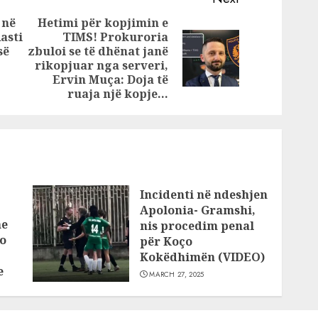
u kjo
për kulla, Samir
 në
Hetimi për kopjimin e
 o
Mane merr
asti
TIMS! Prokuroria
e,
kontrollin e TBU-
së
zbuloi se të dhënat janë
Previous
Next
lliqur
së
rikopjuar nga serveri,
post:
post:
Ervin Muça: Doja të
ruaja një kopje…
Incidenti në ndeshjen
Apolonia- Gramshi,
he
nis procedim penal
o
për Koço
Kokëdhimën (VIDEO)
e
MARCH 27, 2025