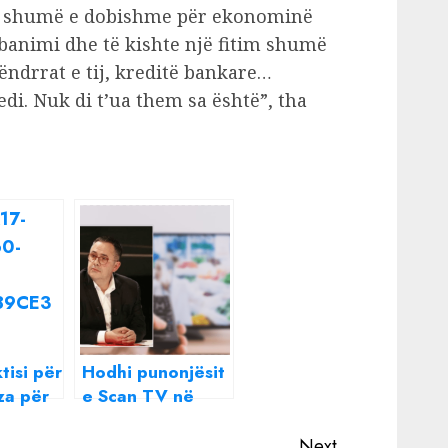
shte shumë e dobishme për ekonominë
 banimi dhe të kishte një fitim shumë
 ëndrrat e tij, kreditë bankare…
i. Nuk di t’ua them sa është”, tha
tisi për
Hodhi punonjësit
za për
e Scan TV në
rrugë të madhe
aska
pasi bleu tokën
Next