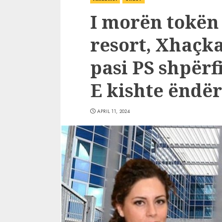
I morën tokën
resort, Xhaçk
pasi PS shpërf
E kishte ëndë
APRIL 11, 2024