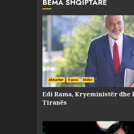
BËMA SHQIPTARE
Aktualitet
E jona
Slider
Edi Rama, Kryeministër dhe 
Tiranës