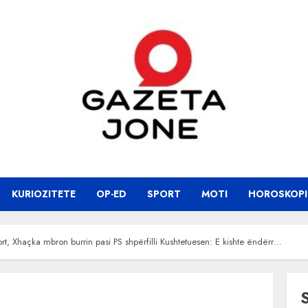
KURIOZITETE
OP-ED
SPORT
MOTI
HOROSKOPI
ort, Xhaçka mbron burrin pasi PS shpërfilli Kushtetuesen: E kishte ëndërr…