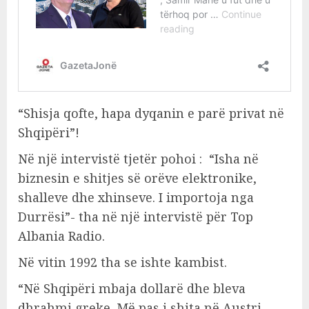
“Shisja qofte, hapa dyqanin e parë privat në
Shqipëri”!
Në një intervistë tjetër pohoi : “Isha në
biznesin e shitjes së orëve elektronike,
shalleve dhe xhinseve. I importoja nga
Durrësi”- tha në një intervistë për Top
Albania Radio.
Në vitin 1992 tha se ishte kambist.
“Në Shqipëri mbaja dollarë dhe bleva
dhrahmi greke. Më pas i shita në Austri.