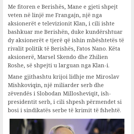
Me fitoren e Berishës, Mane e gjeti shpejt
veten në linjë me Frangajn, një nga
aksionerët e televizionit Klan, i cili ishte
bashkuar me Berishën, duke kundërshtuar
dy aksionerët e tjerë që ishin mbështetës të
rivalit politik të Berishës, Fatos Nano. Këta
aksionerë, Marsel Skendo dhe Zhilien
Roshe, së shpejti u larguan nga Klan-i.
Mane gjithashtu krijoi lidhje me Miroslav
Mishkoviqin, një miliarder serb dhe
zëvendës i Slobodan Millosheviqit, ish-
presidentit serb, i cili shpesh përmendet si
bosi i sindikatës serbe të krimit të fshehtë.