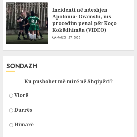
Incidenti në ndeshjen
Apolonia- Gramshi, nis
procedim penal për Koço
Kokëdhimën (VIDEO)
MARCH 27, 2025
SONDAZH
Ku pushohet më mirë në Shqipëri?
Vlorë
Durrës
Himarë