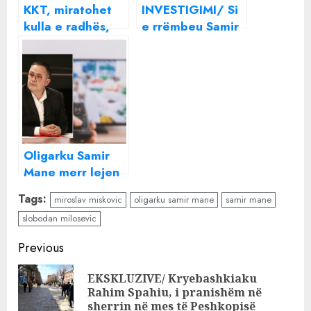
KKT, miratohet
INVESTIGIMI/ Si
kulla e radhës,
e rrëmbeu Samir
shfaqet hija e
Mane Panairin e
Samir Mane dhe
Shkupit për
grupeve të
qendër tregtare
Durrësit pas
dhe vila luksoze,
kompanisë që do
Albekat Group
ta ndërtojë .
dhe rusi Sergey
Urbalb
Samsonenko në
Oligarku Samir
Construction dhe
listën e zezë
Mane merr lejen
Lion
amerikane
tjetër për
Construction..
Tags:
miroslav miskovic
oligarku samir mane
samir mane
kompleks vilash
slobodan milosevic
në Tiranë,
ndërkohë që
Continue
Previous
fshatarët e zonës
Reading
nuk gëzojnë dot
EKSKLUZIVE/ Kryebashkiaku
Pre
pronën e tyre
Rahim Spahiu, i pranishëm në
pos
sherrin në mes të Peshkopisë