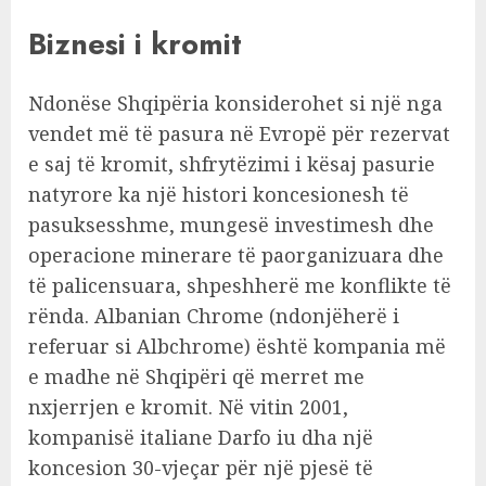
Biznesi i kromit
Ndonëse Shqipëria konsiderohet si një nga
vendet më të pasura në Evropë për rezervat
e saj të kromit, shfrytëzimi i kësaj pasurie
natyrore ka një histori koncesionesh të
pasuksesshme, mungesë investimesh dhe
operacione minerare të paorganizuara dhe
të palicensuara, shpeshherë me konflikte të
rënda. Albanian Chrome (ndonjëherë i
referuar si Albchrome) është kompania më
e madhe në Shqipëri që merret me
nxjerrjen e kromit. Në vitin 2001,
kompanisë italiane Darfo iu dha një
koncesion 30-vjeçar për një pjesë të