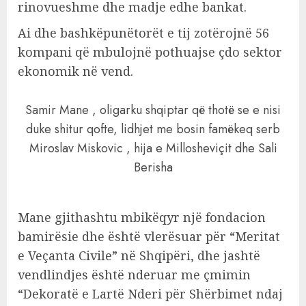
rinovueshme dhe madje edhe bankat.
Ai dhe bashkëpunëtorët e tij zotërojnë 56
kompani që mbulojnë pothuajse çdo sektor
ekonomik në vend.
Samir Mane , oligarku shqiptar që thotë se e nisi
duke shitur qofte, lidhjet me bosin famëkeq serb
Miroslav Miskovic , hija e Millosheviçit dhe Sali
Berisha
Mane gjithashtu mbikëqyr një fondacion
bamirësie dhe është vlerësuar për “Meritat
e Veçanta Civile” në Shqipëri, dhe jashtë
vendlindjes është nderuar me çmimin
“Dekoratë e Lartë Nderi për Shërbimet ndaj