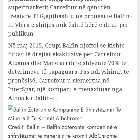
supermarketit Carrefour në qendrën
tregtare TEG,gjithashtu në pronësi të Balfin-
it. Vlera e shitjes nuk është bërë e ditur për
publikun.
Në maj 2015, Grupi Balfin njoftoi se kishte
fituar të drejtat ekskluzive për Carrefour
Albania dhe Mane arriti të shlyente 70% të
detyrimeve të papaguara. Pas ndryshimit të
pronësisë, Carrefour u riemërtua në
InterSpar, një kompani e menaxhuar nga
Almark i Balfin-it.
Credit: Balfin – Balfin zotëronte kompaninë e
shfrytëzimit të mineralit të kromit AlbChrome