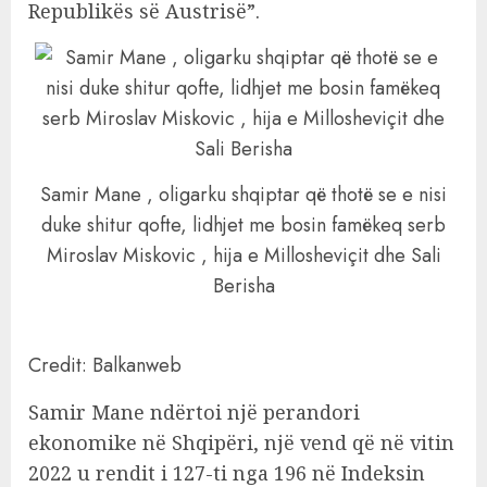
Republikës së Austrisë”.
Samir Mane , oligarku shqiptar që thotë se e nisi
duke shitur qofte, lidhjet me bosin famëkeq serb
Miroslav Miskovic , hija e Millosheviçit dhe Sali
Berisha
Credit: Balkanweb
Samir Mane ndërtoi një perandori
ekonomike në Shqipëri, një vend që në vitin
2022 u rendit i 127-ti nga 196 në Indeksin