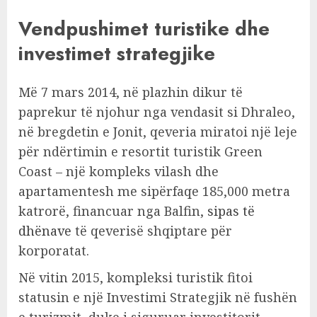
Vendpushimet turistike dhe
investimet strategjike
Më 7 mars 2014, në plazhin dikur të
paprekur të njohur nga vendasit si Dhraleo,
në bregdetin e Jonit, qeveria miratoi një leje
për ndërtimin e resortit turistik Green
Coast – një kompleks vilash dhe
apartamentesh me sipërfaqe 185,000 metra
katrorë, financuar nga Balfin,
sipas të
dhënave
të qeverisë shqiptare për
korporatat.
Në vitin 2015, kompleksi turistik fitoi
statusin e një Investimi Strategjik në fushën
e turizmit, duke i siguruar investitorit