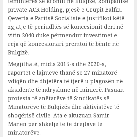
tëminierës së kromit në Bulqizë, kompanisë
private ACR Holding, pjesë e Grupit Balfin.
Qeveria e Partisë Socialiste e justifikoi këtë
zgjatje të periudhës së koncesionit deri në
vitin 2040 duke përmendur investimet e
reja që koncesionari premtoi të bënte në
Bulqizë.
Megjithatë, midis 2015-s dhe 2020-s,
raportet e lajmeve thanë se 27 minatorë
vdiqën dhe dhjetëra të tjerë u plagosën në
aksidente të ndryshme në minierë. Pasuan
protesta të anëtarëve të Sindikatës së
Minatorëve të Bulqizës dhe aktivistëve të
shoqërisë civile. Ata e akuzuan Samir
Manen për shkelje të të drejtave të
minatorëve.