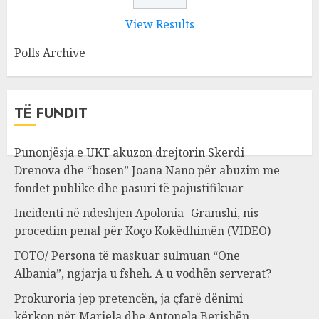
View Results
Polls Archive
TË FUNDIT
Punonjësja e UKT akuzon drejtorin Skerdi
Drenova dhe “bosen” Joana Nano për abuzim me
fondet publike dhe pasuri të pajustifikuar
Incidenti në ndeshjen Apolonia- Gramshi, nis
procedim penal për Koço Kokëdhimën (VIDEO)
FOTO/ Persona të maskuar sulmuan “One
Albania”, ngjarja u fsheh. A u vodhën serverat?
Prokuroria jep pretencën, ja çfarë dënimi
kërkon për Mariela dhe Antonela Berishën