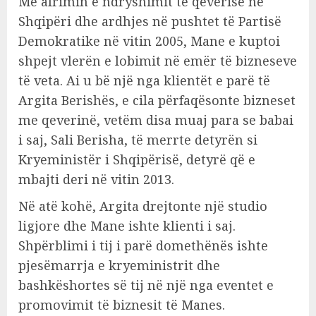
Me afrimin e ndryshimit të qeverisë në
Shqipëri dhe ardhjes në pushtet të Partisë
Demokratike në vitin 2005, Mane e kuptoi
shpejt vlerën e lobimit në emër të bizneseve
të veta. Ai u bë një nga klientët e parë të
Argita Berishës, e cila përfaqësonte bizneset
me qeverinë, vetëm disa muaj para se babai
i saj, Sali Berisha, të merrte detyrën si
Kryeministër i Shqipërisë, detyrë që e
mbajti deri në vitin 2013.
Në atë kohë, Argita drejtonte një studio
ligjore dhe Mane ishte klienti i saj.
Shpërblimi i tij i parë domethënës ishte
pjesëmarrja e kryeministrit dhe
bashkëshortes së tij në një nga eventet e
promovimit të biznesit të Manes.