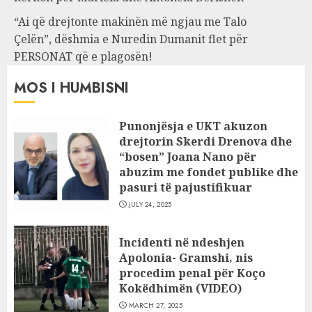
“Ai që drejtonte makinën më ngjau me Talo
Çelën”, dëshmia e Nuredin Dumanit flet për
PERSONAT që e plagosën!
MOS I HUMBISNI
Punonjësja e UKT akuzon
drejtorin Skerdi Drenova dhe
“bosen” Joana Nano për
abuzim me fondet publike dhe
pasuri të pajustifikuar
JULY 24, 2025
Incidenti në ndeshjen
Apolonia- Gramshi, nis
procedim penal për Koço
Kokëdhimën (VIDEO)
MARCH 27, 2025