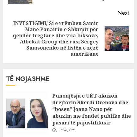
Next
INVESTIGIMI/ Si e rrëmbeu Samir
Mane Panairin e Shkupit për
qendër tregtare dhe vila luksoze,
Next
Albekat Group dhe rusi Sergey
post:
Samsonenko në listën e zezë
amerikane
TË NGJASHME
Punonjësja e UKT akuzon
drejtorin Skerdi Drenova dhe
“bosen” Joana Nano për
abuzim me fondet publike dhe
pasuri të pajustifikuar
JULY 24, 2025