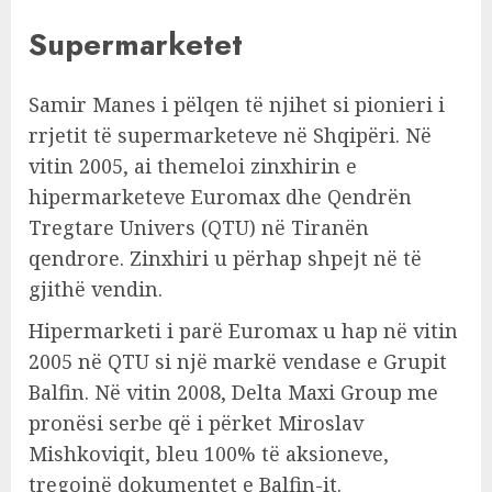
Supermarketet
Samir Manes i pëlqen të njihet si pionieri i
rrjetit të supermarketeve në Shqipëri. Në
vitin 2005, ai themeloi zinxhirin e
hipermarketeve Euromax dhe Qendrën
Tregtare Univers (QTU) në Tiranën
qendrore. Zinxhiri u përhap shpejt në të
gjithë vendin.
Hipermarketi i parë Euromax u hap në vitin
2005 në QTU si një markë vendase e Grupit
Balfin. Në vitin 2008, Delta Maxi Group me
pronësi serbe që i përket Miroslav
Mishkoviqit, bleu 100% të aksioneve,
tregojnë dokumentet e Balfin-it.