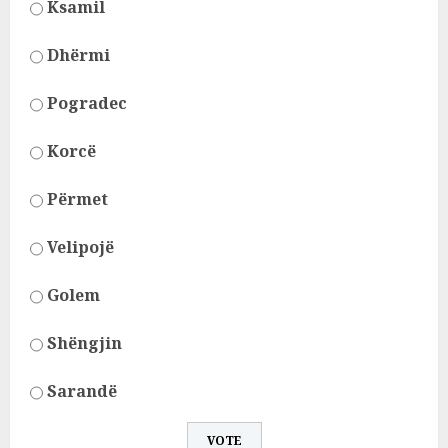
Ksamil
Dhërmi
Pogradec
Korcë
Përmet
Velipojë
Golem
Shëngjin
Sarandë