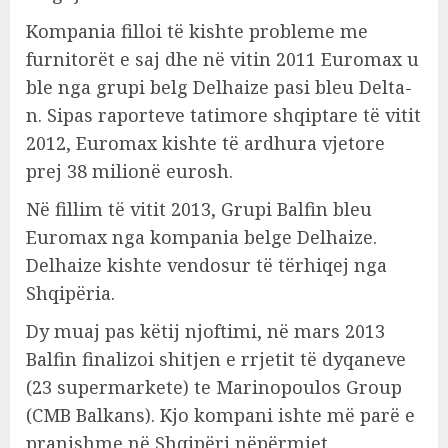
Kompania filloi të kishte probleme me
furnitorët e saj dhe në vitin 2011 Euromax u
ble nga grupi belg Delhaize pasi bleu Delta-
n. Sipas raporteve tatimore shqiptare të vitit
2012, Euromax kishte të ardhura vjetore
prej 38 milionë eurosh.
Në fillim të vitit 2013, Grupi Balfin bleu
Euromax nga kompania belge Delhaize.
Delhaize kishte vendosur të tërhiqej nga
Shqipëria.
Dy muaj pas këtij njoftimi, në mars 2013
Balfin finalizoi shitjen e rrjetit të dyqaneve
(23 supermarkete) te Marinopoulos Group
(CMB Balkans). Kjo kompani ishte më parë e
pranishme në Shqipëri nëpërmjet