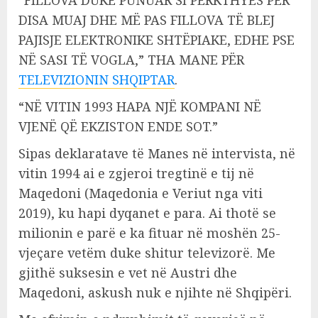
“FILLOVA DUKE PUNUAR SI PËRKTHYES PËR
DISA MUAJ DHE MË PAS FILLOVA TË BLEJ
PAJISJE ELEKTRONIKE SHTËPIAKE, EDHE PSE
NË SASI TË VOGLA,” THA MANE PËR
TELEVIZIONIN SHQIPTAR
.
“NË VITIN 1993 HAPA NJË KOMPANI NË
VJENË QË EKZISTON ENDE SOT.”
Sipas deklaratave të Manes në intervista, në
vitin 1994 ai e zgjeroi tregtinë e tij në
Maqedoni (Maqedonia e Veriut nga viti
2019), ku hapi dyqanet e para. Ai thotë se
milionin e parë e ka fituar në moshën 25-
vjeçare vetëm duke shitur televizorë. Me
gjithë suksesin e vet në Austri dhe
Maqedoni, askush nuk e njihte në Shqipëri.