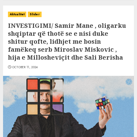
Aktualitet
Slider
INVESTIGIMI/ Samir Mane , oligarku
shqiptar që thotë se e nisi duke
shitur qofte, lidhjet me bosin
famëkeq serb Miroslav Miskovic ,
hija e Millosheviçit dhe Sali Berisha
OCTOBER 11, 2024