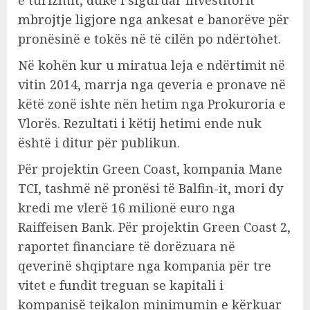
mbrojtje ligjore
nga ankesat e banorëve për
pronësinë e tokës në të cilën po ndërtohet.
Në kohën kur u miratua leja e ndërtimit në
vitin 2014, marrja nga qeveria e pronave në
këtë zonë ishte nën hetim nga Prokuroria e
Vlorës. Rezultati i këtij hetimi ende nuk
është i ditur për publikun.
Për projektin Green Coast, kompania Mane
TCI, tashmë në pronësi të Balfin-it, mori dy
kredi me vlerë 16 milionë euro nga
Raiffeisen Bank. Për projektin Green Coast 2,
raportet financiare të dorëzuara në
qeverinë shqiptare nga kompania për tre
vitet e fundit treguan se kapitali i
kompanisë tejkalon minimumin e kërkuar