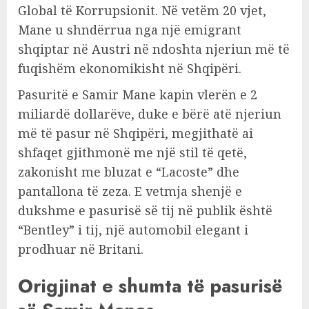
Global të Korrupsionit. Në vetëm 20 vjet,
Mane u shndërrua nga një emigrant
shqiptar në Austri në ndoshta njeriun më të
fuqishëm ekonomikisht në Shqipëri.
Pasuritë e Samir Mane kapin vlerën e 2
miliardë dollarëve, duke e bërë atë njeriun
më të pasur në Shqipëri, megjithatë ai
shfaqet gjithmonë me një stil të qetë,
zakonisht me bluzat e “Lacoste” dhe
pantallona të zeza. E vetmja shenjë e
dukshme e pasurisë së tij në publik është
“Bentley” i tij, një automobil elegant i
prodhuar në Britani.
Origjinat e shumta të pasurisë