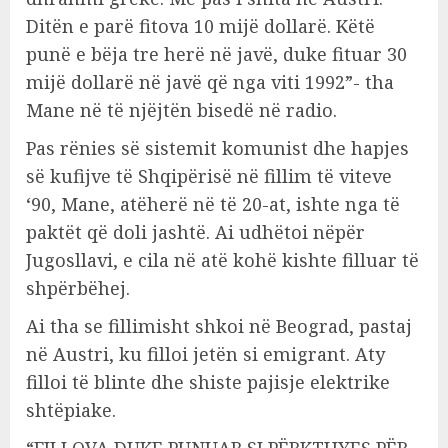
Ditën e parë fitova 10 mijë dollarë. Këtë
punë e bëja tre herë në javë, duke fituar 30
mijë dollarë në javë që nga viti 1992”- tha
Mane në të njëjtën bisedë në radio.
Pas rënies së sistemit komunist dhe hapjes
së kufijve të Shqipërisë në fillim të viteve
‘90, Mane, atëherë në të 20-at, ishte nga të
paktët që doli jashtë. Ai udhëtoi nëpër
Jugosllavi, e cila në atë kohë kishte filluar të
shpërbëhej.
Ai tha se fillimisht shkoi në Beograd, pastaj
në Austri, ku filloi jetën si emigrant. Aty
filloi të blinte dhe shiste pajisje elektrike
shtëpiake.