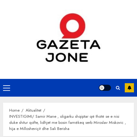
Skip
to
content
Primary
Menu
Home
Aktualitet
INVESTIGIMI/ Samir Mane , oligarku shqiptar që thotë se e nisi
duke shitur qofte, lidhjet me bosin famëkeq serb Miroslav Miskovic ,
hija e Millosheviçit dhe Sali Berisha