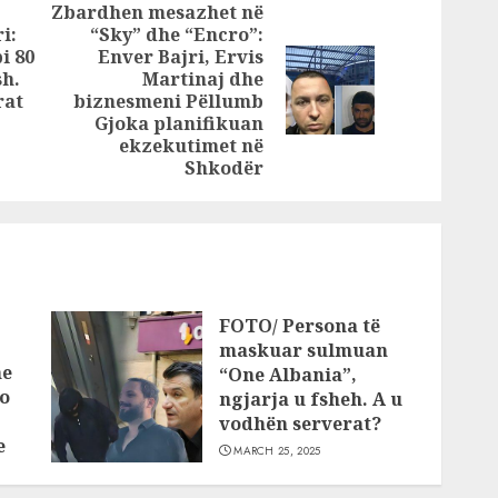
Zbardhen mesazhet në
ihmoi
së tij
i:
“Sky” dhe “Encro”:
 Ndojit
i 80
Enver Bajri, Ervis
Previous
shin
sh.
Martinaj dhe
Next
post:
rat
biznesmeni Pëllumb
i krimit
post:
Gjoka planifikuan
ekzekutimet në
Shkodër
FOTO/ Persona të
maskuar sulmuan
he
“One Albania”,
o
ngjarja u fsheh. A u
vodhën serverat?
e
MARCH 25, 2025