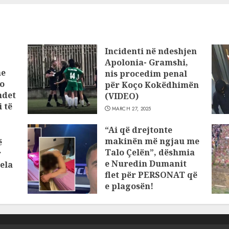
Incidenti në ndeshjen
Apolonia- Gramshi,
he
nis procedim penal
o
për Koço Kokëdhimën
ndet
(VIDEO)
 të
MARCH 27, 2025
“Ai që drejtonte
makinën më ngjau me
ë
Talo Çelën”, dëshmia
r
e Nuredin Dumanit
ela
flet për PERSONAT që
e plagosën!
MARCH 25, 2025