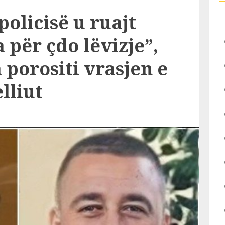
 policisë u ruajt
 për çdo lëvizje”,
porositi vrasjen e
lliut