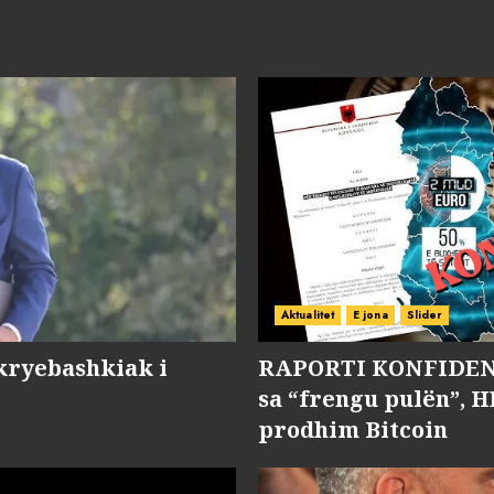
Aktualitet
E jona
Slider
kryebashkiak i
RAPORTI KONFIDENC
sa “frengu pulën”, H
prodhim Bitcoin