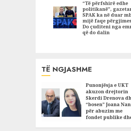
Reading
“Të përfshirë edhe
e policisë dhe
Gjoka, nd
politikanë”, gazetar
kontradikta e
vrasësit e
SPAK ka në duar mb
AMP
të largohe
mijë faqe përgjime
Do çuditeni nga em
nga vendi 
që do dalin
TË NGJASHME
Punonjësja e UKT
akuzon drejtorin
Skerdi Drenova d
“bosen” Joana Nan
për abuzim me
fondet publike dh
pasuri të
pajustifikuar