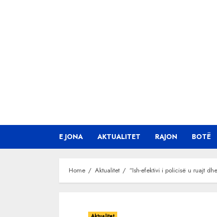
Skip
to
content
E JONA
AKTUALITET
RAJON
BOTË
Home
Aktualitet
“Ish-efektivi i policisë u ruajt 
Aktualitet