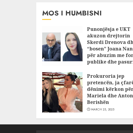
JULY 24, 2025
MOS I HUMBISNI
Punonjësja e UKT
akuzon drejtorin
Skerdi Drenova d
“bosen” Joana Nan
për abuzim me fo
publike dhe pasuri
pajustifikuar
Prokuroria jep
JULY 24, 2025
pretencën, ja çfar
dënimi kërkon pë
Mariela dhe Anton
Berishën
MARCH 25, 2025