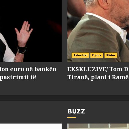
Aktualitet
E jona
Slider
lion euro në bankën
EKSKLUZIVE/ Tom Do
 pastrimit të
Tiranë, plani i Ramë
BUZZ