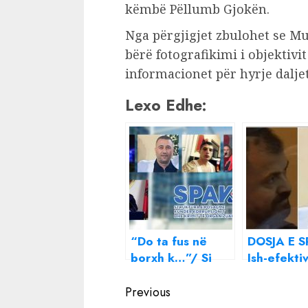
këmbë Pëllumb Gjokën.
Nga përgjigjet zbulohet se Mus
bërë fotografikimi i objektivi
informacionet për hyrje daljet
Lexo Edhe:
“Do ta fus në
DOSJA E 
borxh k…”/ Si
Ish-efektiv
Behar Bajri dhe
policisë p
Continue
Pëllumb Gjoka
si shofer i
Previous
kërcënonin shefin
biznesmen