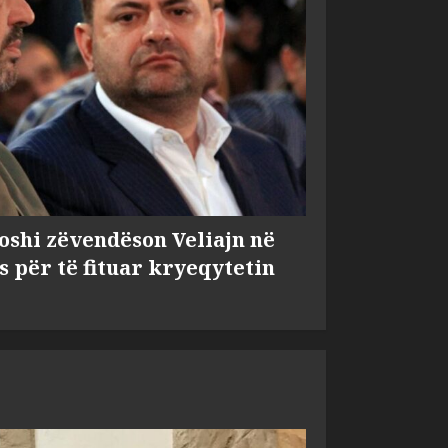
shi zëvendëson Veliajn në
s për të fituar kryeqytetin