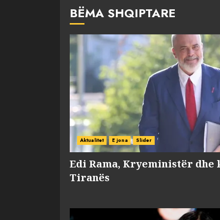
BËMA SHQIPTARE
Aktualitet
E jona
Slider
Edi Rama, Kryeministër dhe 
Tiranës