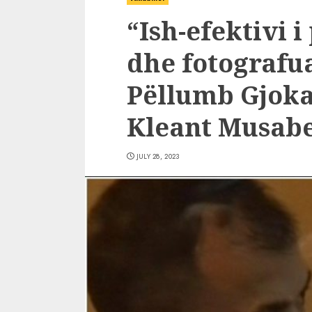
“Ish-efektivi i
dhe fotografua
Pëllumb Gjoka 
Kleant Musabe
JULY 28, 2023