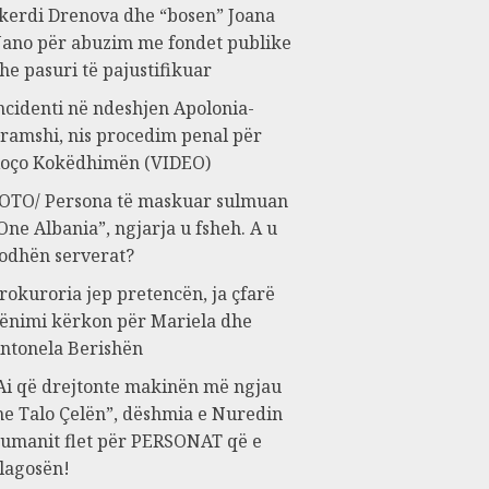
kerdi Drenova dhe “bosen” Joana
ano për abuzim me fondet publike
he pasuri të pajustifikuar
ncidenti në ndeshjen Apolonia-
ramshi, nis procedim penal për
oço Kokëdhimën (VIDEO)
OTO/ Persona të maskuar sulmuan
One Albania”, ngjarja u fsheh. A u
odhën serverat?
rokuroria jep pretencën, ja çfarë
ënimi kërkon për Mariela dhe
ntonela Berishën
Ai që drejtonte makinën më ngjau
e Talo Çelën”, dëshmia e Nuredin
umanit flet për PERSONAT që e
lagosën!