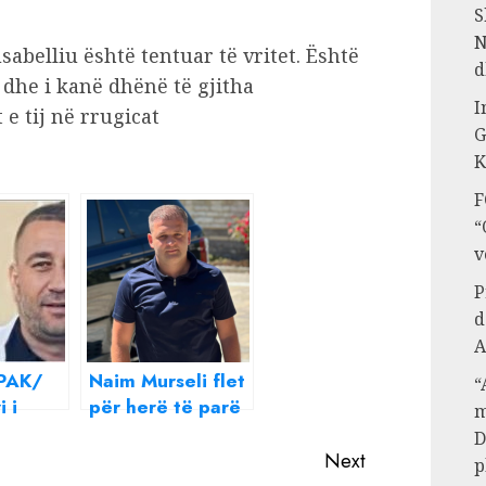
S
N
abelliu është tentuar të vritet. Është
d
t dhe i kanë dhënë të gjitha
I
 e tij në rrugicat
G
K
F
“
v
P
d
A
SPAK/
Naim Murseli flet
“
i i
për herë të parë
m
unonte
në polici, pranon
D
se porositi
Next
p
it
vrasjen e gruas