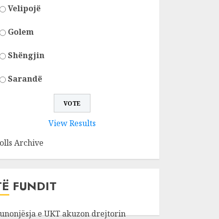
Velipojë
Golem
Shëngjin
Sarandë
View Results
olls Archive
TË FUNDIT
unonjësja e UKT akuzon drejtorin