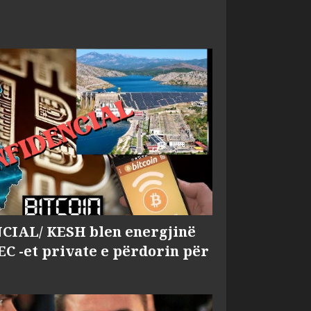
IAL/ KESH blen energjinë
EC -et private e përdorin për