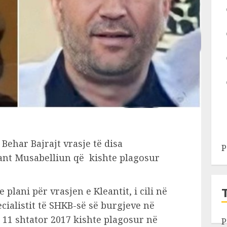
Behar Bajrajt vrasje të disa
P
ant Musabelliun që kishte plagosur
plani për vrasjen e Kleantit, i cili në
cialistit të SHKB-së së burgjeve në
11 shtator 2017 kishte plagosur në
P