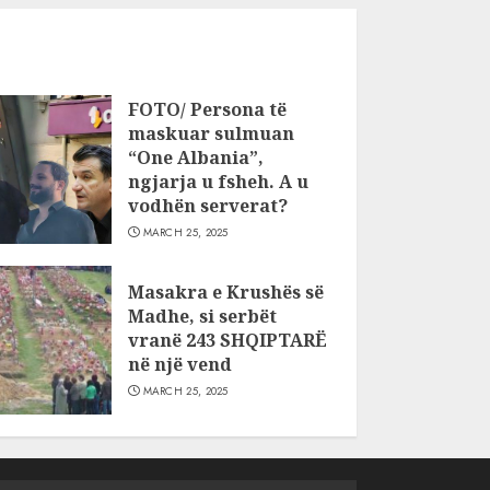
FOTO/ Persona të
maskuar sulmuan
“One Albania”,
ngjarja u fsheh. A u
vodhën serverat?
MARCH 25, 2025
Masakra e Krushës së
Madhe, si serbët
vranë 243 SHQIPTARË
në një vend
MARCH 25, 2025