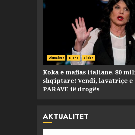
Aktualitet
E jona
Slider
Koka e mafias italiane, 80 mi
shqiptare! Vendi, lavatriçe e
PARAVE të drogës
AKTUALITET