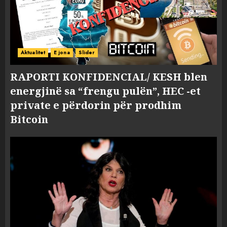
Aktualitet
E jona
Slider
RAPORTI KONFIDENCIAL/ KESH blen
energjinë sa “frengu pulën”, HEC -et
private e përdorin për prodhim
Bitcoin