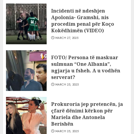
Incidenti në ndeshjen
Apolonia- Gramshi, nis
procedim penal për Koço
Kokëdhimën (VIDEO)
MARCH 27, 2025
FOTO/ Persona të maskuar
sulmuan “One Albania”,
ngjarja u fsheh. A u vodhën
serverat?
MARCH 25, 2025
Prokuroria jep pretencën, ja
çfarë dënimi kërkon për
Mariela dhe Antonela
Berishën
MARCH 25, 2025