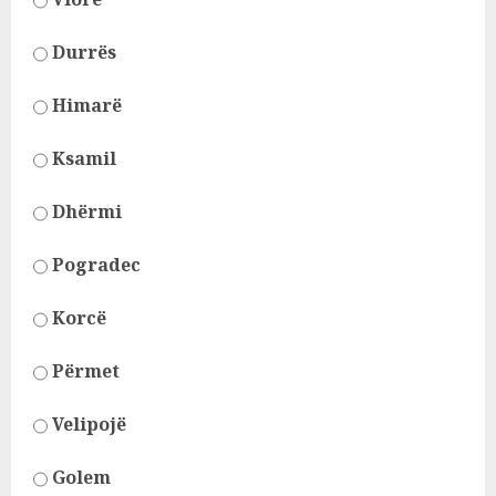
Durrës
Himarë
Ksamil
Dhërmi
Pogradec
Korcë
Përmet
Velipojë
Golem