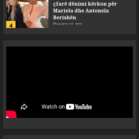
çfarë dënimi kërkon për
Mariela dhe Antonela
Berishën
4
MARCH 25, 2025
“Ai që drejtonte makinën më
ngjau me Talo Çelën”,
dëshmia e Nuredin Dumanit
flet për PERSONAT që e
plagosën!
5
MARCH 25, 2025
Punonjësja e UKT akuzon
drejtorin Skerdi Drenova dhe
“bosen” Joana Nano për
abuzim me fondet publike dhe
pasuri të pajustifikuar
1
JULY 24, 2025