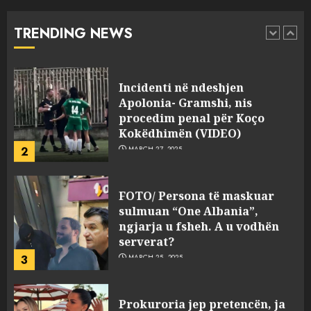
“bosen” Joana Nano për
abuzim me fondet publike dhe
TRENDING NEWS
pasuri të pajustifikuar
1
JULY 24, 2025
Incidenti në ndeshjen
Apolonia- Gramshi, nis
procedim penal për Koço
Kokëdhimën (VIDEO)
2
MARCH 27, 2025
FOTO/ Persona të maskuar
sulmuan “One Albania”,
ngjarja u fsheh. A u vodhën
serverat?
3
MARCH 25, 2025
Prokuroria jep pretencën, ja