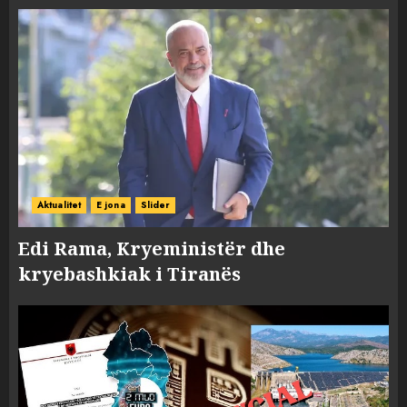
Aktualitet
E jona
Slider
Edi Rama, Kryeministër dhe
kryebashkiak i Tiranës