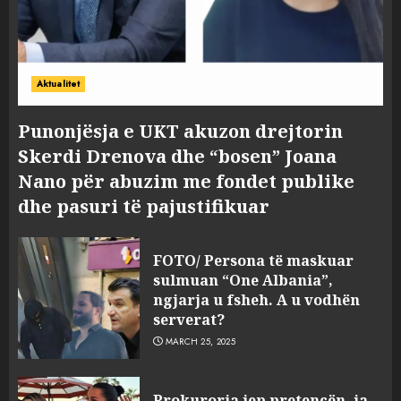
Aktualitet
Punonjësja e UKT akuzon drejtorin
Skerdi Drenova dhe “bosen” Joana
Nano për abuzim me fondet publike
dhe pasuri të pajustifikuar
FOTO/ Persona të maskuar
sulmuan “One Albania”,
ngjarja u fsheh. A u vodhën
serverat?
MARCH 25, 2025
Prokuroria jep pretencën, ja