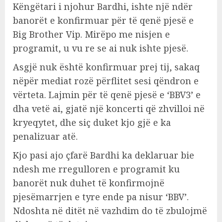
Këngëtari i njohur Bardhi, ishte një ndër
banorët e konfirmuar për të qenë pjesë e
Big Brother Vip. Mirëpo me nisjen e
programit, u vu re se ai nuk ishte pjesë.
Asgjë nuk është konfirmuar prej tij, sakaq
nëpër mediat rozë përflitet sesi qëndron e
vërteta. Lajmin për të qenë pjesë e ‘BBV3’ e
dha vetë ai, gjatë një koncerti që zhvilloi në
kryeqytet, dhe siç duket kjo gjë e ka
penalizuar atë.
Kjo pasi ajo çfarë Bardhi ka deklaruar bie
ndesh me rregulloren e programit ku
banorët nuk duhet të konfirmojnë
pjesëmarrjen e tyre ende pa nisur ‘BBV’.
Ndoshta në ditët në vazhdim do të zbulojmë