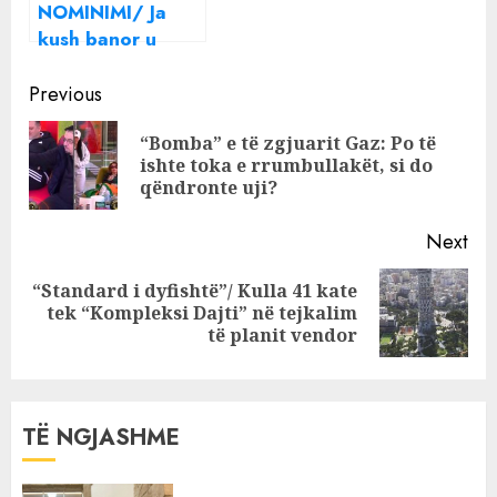
NOMINIMI/ Ja
kush banor u
largua nga
Continue
shtëpia e Big
Previous
Brother Vip 2
Reading
“Bomba” e të zgjuarit Gaz: Po të
Pre
ishte toka e rrumbullakët, si do
pos
qëndronte uji?
Next
“Standard i dyfishtë”/ Kulla 41 kate
Next
tek “Kompleksi Dajti” në tejkalim
post:
të planit vendor
TË NGJASHME