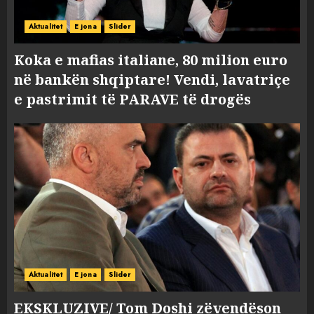
Aktualitet
E jona
Slider
Koka e mafias italiane, 80 milion euro
në bankën shqiptare! Vendi, lavatriçe
e pastrimit të PARAVE të drogës
Aktualitet
E jona
Slider
EKSKLUZIVE/ Tom Doshi zëvendëson