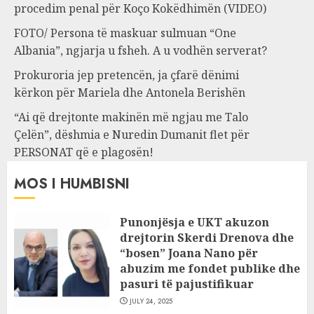
procedim penal për Koço Kokëdhimën (VIDEO)
FOTO/ Persona të maskuar sulmuan “One
Albania”, ngjarja u fsheh. A u vodhën serverat?
Prokuroria jep pretencën, ja çfarë dënimi
kërkon për Mariela dhe Antonela Berishën
“Ai që drejtonte makinën më ngjau me Talo
Çelën”, dëshmia e Nuredin Dumanit flet për
PERSONAT që e plagosën!
MOS I HUMBISNI
Punonjësja e UKT akuzon
drejtorin Skerdi Drenova dhe
“bosen” Joana Nano për
abuzim me fondet publike dhe
pasuri të pajustifikuar
JULY 24, 2025