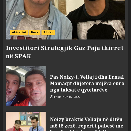
Aktualitet
Buzz
Slider
Investitori Strategjik Gaz Paja thirret
në SPAK
Pas Noizy-t, Veliaj i dha Ermal
Mamaqit dhjetëra mijëra euro
nga taksat e qytetarëve
FEBRUARY 18, 2025
FOTO/ Persona të maskuar
Noizy braktis Veliajn në ditën
sulmuan “One Albania”,
më të zezë, reperi i pabesë me
ngjarja u fsheh. A u vodhën