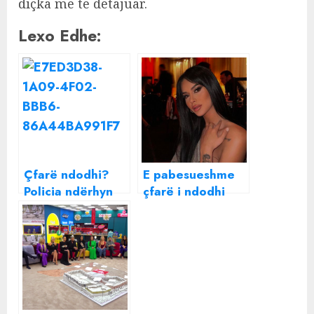
diçka më të detajuar.
Lexo Edhe:
Çfarë ndodhi?
E pabesueshme
Policia ndërhyn
çfarë i ndodhi
në ‘Big Brother
Efit pas daljes
VIP Kosova’
nga ‘Big Brother
VIP’