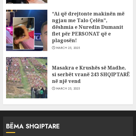
“Ai që drejtonte makinën më
ngjau me Talo Çelën”,
dëshmia e Nuredin Dumanit
flet për PERSONAT që e
plagosën!
MARCH 25, 2025
Masakra e Krushës së Madhe,
si serbët vranë 243 SHQIPTARË
në një vend
MARCH 25, 2025
BËMA SHQIPTARE