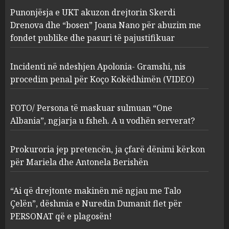
Incidenti në ndeshjen
Punonjësja e UKT akuzon drejtorin Skerdi
Apolonia- Gramshi, nis
procedim penal për Koço
Drenova dhe “bosen” Joana Nano për abuzim me
Kokëdhimën (VIDEO)
fondet publike dhe pasuri të pajustifikuar
2
MARCH 27, 2025
Incidenti në ndeshjen Apolonia- Gramshi, nis
procedim penal për Koço Kokëdhimën (VIDEO)
FOTO/ Persona të maskuar
sulmuan “One Albania”,
ngjarja u fsheh. A u vodhën
FOTO/ Persona të maskuar sulmuan “One
serverat?
Albania”, ngjarja u fsheh. A u vodhën serverat?
3
MARCH 25, 2025
Prokuroria jep pretencën, ja çfarë dënimi kërkon
Prokuroria jep pretencën, ja
për Mariela dhe Antonela Berishën
çfarë dënimi kërkon për
Mariela dhe Antonela
“Ai që drejtonte makinën më ngjau me Talo
Berishën
Çelën”, dëshmia e Nuredin Dumanit flet për
4
MARCH 25, 2025
PERSONAT që e plagosën!