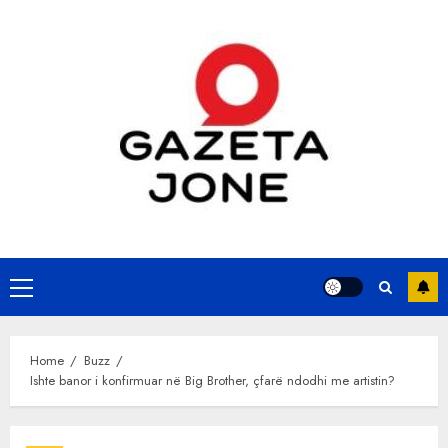
Skip
to
content
Primary
Menu
Home
Buzz
Ishte banor i konfirmuar në Big Brother, çfarë ndodhi me artistin?