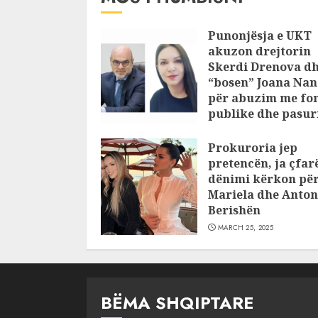
Punonjësja e UKT
akuzon drejtorin
Skerdi Drenova d
“bosen” Joana Nan
për abuzim me fo
publike dhe pasuri
pajustifikuar
Prokuroria jep
JULY 24, 2025
pretencën, ja çfar
dënimi kërkon pë
Mariela dhe Anton
Berishën
MARCH 25, 2025
BËMA SHQIPTARE