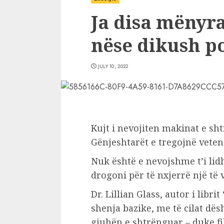
Ja disa mënyra
nëse dikush po
JULY 10, 2022
Kujt i nevojiten makinat e sh
Gënjeshtarët e tregojnë veten 
Nuk është e nevojshme t’i lidhn
drogoni për të nxjerrë një të v
Dr. Lillian Glass, autor i libr
shenja bazike, me të cilat dë
gjuhën e shtrënguar – duke fil