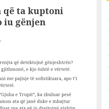
 që ta kuptoni
 iu gënjen
trenjta që detektojnë gënjeshtrën?
gjithmonë, e kjo është e vërtetë.
i me pajisje të sofistikuara, apo t’i
ërtetë.
it “Gjuha e Trupit”, ka zbuluar pesë
shmon ata që janë duke e mbajtur
luar me ata që ju drejtojnë gishtin.