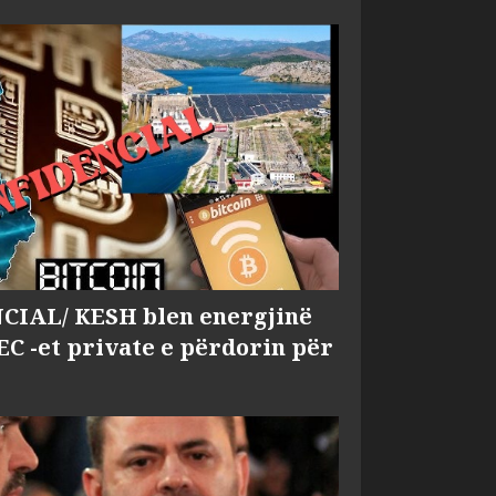
IAL/ KESH blen energjinë
EC -et private e përdorin për