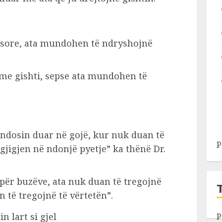
ësore, ata mundohen të ndryshojnë
me gishti, sepse ata mundohen të
endosin duar në gojë, kur nuk duan të
P
gjigjen në ndonjë pyetje” ka thënë Dr.
sipër buzëve, ata nuk duan të tregojnë
 të tregojnë të vërtetën”.
 lart si gjel
P