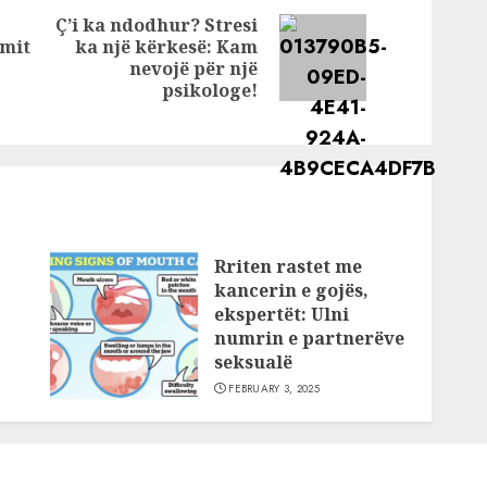
Ç’i ka ndodhur? Stresi
imit
ka një kërkesë: Kam
Next
Previous
nevojë për një
post:
post:
psikologe!
Rriten rastet me
kancerin e gojës,
ekspertët: Ulni
numrin e partnerëve
seksualë
FEBRUARY 3, 2025