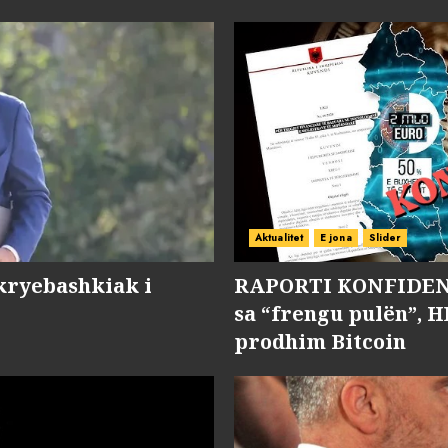
Aktualitet
E jona
Slider
kryebashkiak i
RAPORTI KONFIDENC
sa “frengu pulën”, H
prodhim Bitcoin