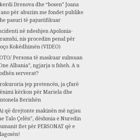
kerdi Drenova dhe “bosen” Joana
ano për abuzim me fondet publike
he pasuri të pajustifikuar
ncidenti në ndeshjen Apolonia-
ramshi, nis procedim penal për
oço Kokëdhimën (VIDEO)
OTO/ Persona të maskuar sulmuan
One Albania”, ngjarja u fsheh. A u
odhën serverat?
rokuroria jep pretencën, ja çfarë
ënimi kërkon për Mariela dhe
ntonela Berishën
Ai që drejtonte makinën më ngjau
e Talo Çelën”, dëshmia e Nuredin
umanit flet për PERSONAT që e
lagosën!