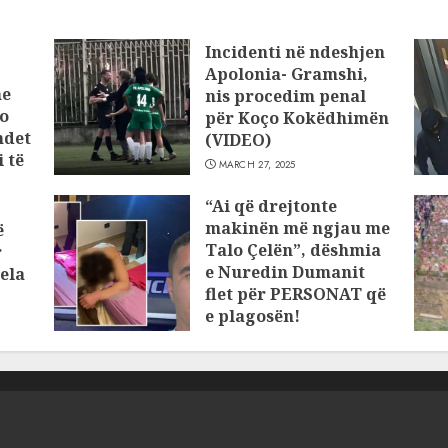
Incidenti në ndeshjen
Apolonia- Gramshi,
he
nis procedim penal
o
për Koço Kokëdhimën
ndet
(VIDEO)
 të
MARCH 27, 2025
“Ai që drejtonte
makinën më ngjau me
ë
Talo Çelën”, dëshmia
r
e Nuredin Dumanit
ela
flet për PERSONAT që
e plagosën!
MARCH 25, 2025