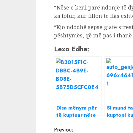
“Nëse e keni parë ndonjë të d
ka folur, kur fillon të flas ës
“Kjo ndodhë sepse gjatë stres
pështymës, që më pas i thanë
Lexo Edhe:
Disa mënyra për
Si mund ta
të kuptuar nëse
kuptoni ku
dikush ju ka bërë
person po 
Continue
‘hide’ në
gënjen?
Previous