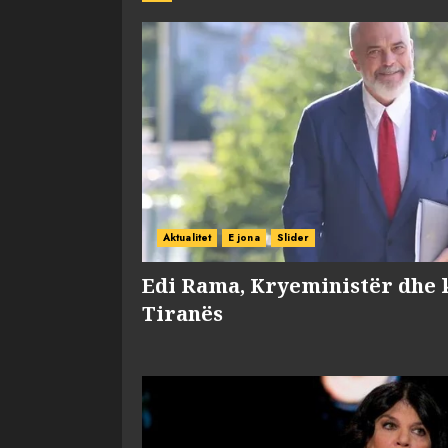
Aktualitet
E jona
Slider
Edi Rama, Kryeministër dhe 
Tiranës