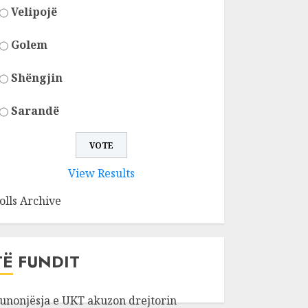
Velipojë
Golem
Shëngjin
Sarandë
View Results
olls Archive
TË FUNDIT
unonjësja e UKT akuzon drejtorin