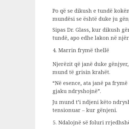
Po që se dikush e tundë kokën 
mundësi se është duke ju gënj
Sipas Dr. Glass, kur dikush g
tundë, apo edhe lakon në njër
Marrin frymë thellë
Njerëzit që janë duke gënjyer
mund të grisin krahët.
“Në esence, ata janë pa frymë
gjaku ndryshojnë”.
Ju mund t’i ndjeni këto ndrys
tensionuar – kur gënjeni.
Ndalojnë së foluri rrjedhs