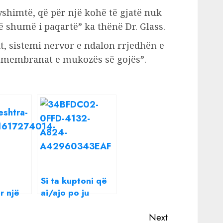
yshimtë, që për një kohë të gjatë nuk
htë shumë i paqartë” ka thënë Dr. Glass.
it, sistemi nervor e ndalon rrjedhën e
 membranat e mukozës së gojës”.
Si ta kuptoni që
r një
ai/ajo po ju
ju
gënjen, sipas
gjuhës së trupit
Next