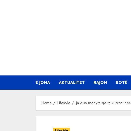
Skip
to
content
E JONA
AKTUALITET
RAJON
BOTË
Home
Lifestyle
Ja disa mënyra që ta kuptoni nës
Lifestyle