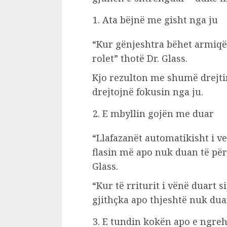
Ata bëjnë me gisht nga ju
“Kur gënjeshtra bëhet armiq
rolet” thotë Dr. Glass.
Kjo rezulton me shumë drejti
drejtojnë fokusin nga ju.
E mbyllin gojën me duar
“Llafazanët automatikisht i v
flasin më apo nuk duan të për
Glass.
“Kur të rriturit i vënë duart 
gjithçka apo thjeshtë nuk duan
E tundin kokën apo e ngrehin