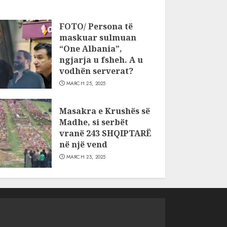
FOTO/ Persona të
maskuar sulmuan
“One Albania”,
ngjarja u fsheh. A u
vodhën serverat?
MARCH 25, 2025
Masakra e Krushës së
Madhe, si serbët
vranë 243 SHQIPTARË
në një vend
MARCH 25, 2025