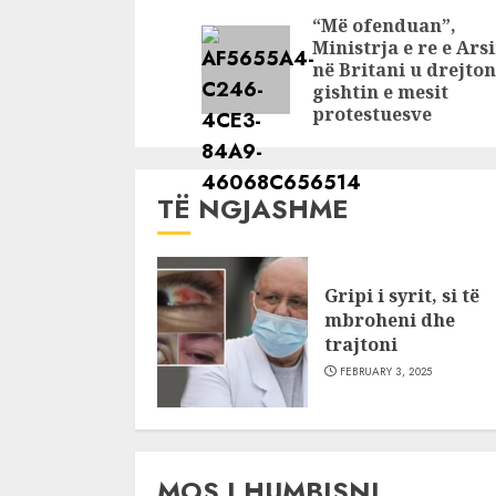
InstaStory
Reading
“Më ofenduan”,
Ministrja e re e Ars
në Britani u drejton
gishtin e mesit
protestuesve
TË NGJASHME
Gripi i syrit, si të
mbroheni dhe
trajtoni
FEBRUARY 3, 2025
MOS I HUMBISNI