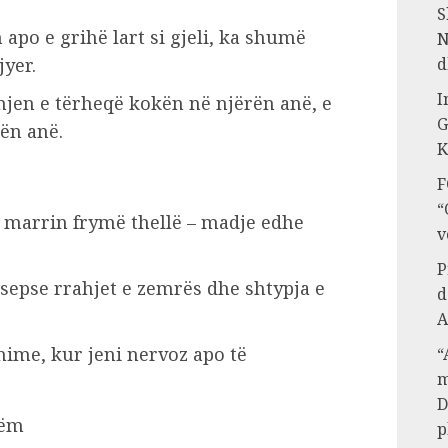
S
apo e grihë lart si gjeli, ka shumë
N
yer.
d
I
ënjen e tërheqë kokën në njërën anë, e
G
ën anë.
K
F
“
, marrin frymë thellë – madje edhe
v
P
 sepse rrahjet e zemrës dhe shtypja e
d
A
hime, kur jeni nervoz apo të
“
m
D
hëm
p