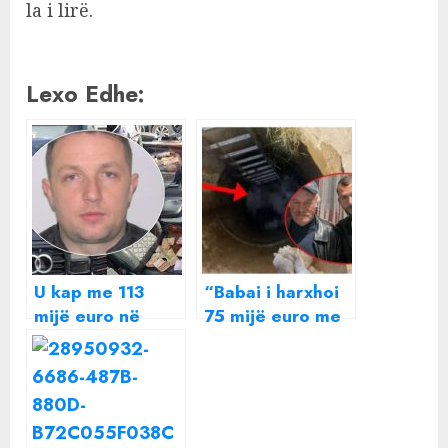
la i lirë.
Lexo Edhe:
U kap me 113
“Babai i harxhoi
mijë euro në
75 mijë euro me
makinë/ Lihet në
eskorta”/
burg efektivi i
Ekzekutoi me
RENEA-s,
armë të atin,
dëshmia: I mora
çfarë tha para
borxh 20 minuta
policëve