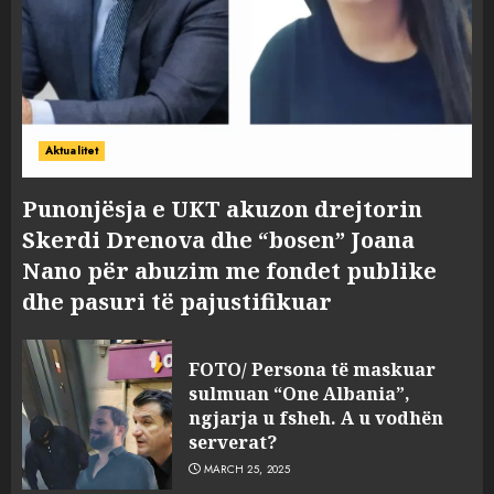
Aktualitet
Punonjësja e UKT akuzon drejtorin
Skerdi Drenova dhe “bosen” Joana
Nano për abuzim me fondet publike
dhe pasuri të pajustifikuar
FOTO/ Persona të maskuar
sulmuan “One Albania”,
ngjarja u fsheh. A u vodhën
serverat?
MARCH 25, 2025