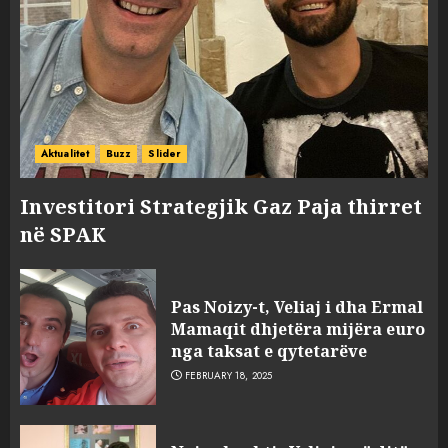
Aktualitet
Buzz
Slider
Investitori Strategjik Gaz Paja thirret
në SPAK
Pas Noizy-t, Veliaj i dha Ermal
Mamaqit dhjetëra mijëra euro
nga taksat e qytetarëve
FEBRUARY 18, 2025
FOTO/ Persona të maskuar