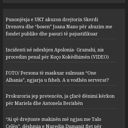
JULY 24, 2025
Incidenti në ndeshjen
Punonjësja e UKT akuzon drejtorin Skerdi
Apolonia- Gramshi, nis
procedim penal për Koço
Drenova dhe “bosen” Joana Nano për abuzim me
Kokëdhimën (VIDEO)
fondet publike dhe pasuri të pajustifikuar
2
MARCH 27, 2025
Incidenti në ndeshjen Apolonia- Gramshi, nis
procedim penal për Koço Kokëdhimën (VIDEO)
FOTO/ Persona të maskuar
sulmuan “One Albania”,
ngjarja u fsheh. A u vodhën
FOTO/ Persona të maskuar sulmuan “One
serverat?
Albania”, ngjarja u fsheh. A u vodhën serverat?
3
MARCH 25, 2025
Prokuroria jep pretencën, ja çfarë dënimi kërkon
Prokuroria jep pretencën, ja
për Mariela dhe Antonela Berishën
çfarë dënimi kërkon për
Mariela dhe Antonela
“Ai që drejtonte makinën më ngjau me Talo
Berishën
Çelën”, dëshmia e Nuredin Dumanit flet për
MARCH 25, 2025