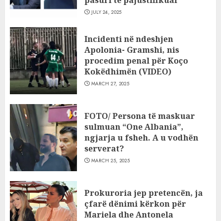
pasuri të pajustifikuar
JULY 24, 2025
Incidenti në ndeshjen
Apolonia- Gramshi, nis
procedim penal për Koço
Kokëdhimën (VIDEO)
MARCH 27, 2025
FOTO/ Persona të maskuar
sulmuan “One Albania”,
ngjarja u fsheh. A u vodhën
serverat?
MARCH 25, 2025
Prokuroria jep pretencën, ja
çfarë dënimi kërkon për
Mariela dhe Antonela