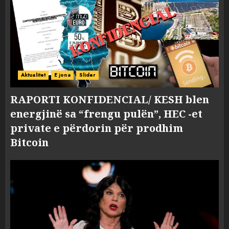
Aktualitet
E jona
Slider
RAPORTI KONFIDENCIAL/ KESH blen
energjinë sa “frengu pulën”, HEC -et
private e përdorin për prodhim
Bitcoin