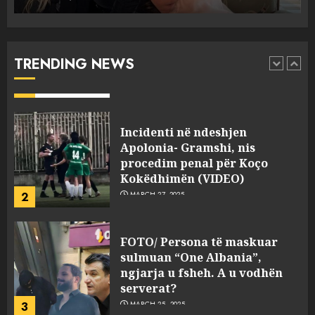
Punonjësja e UKT akuzon
drejtorin Skerdi Drenova dhe
“bosen” Joana Nano për
abuzim me fondet publike dhe
TRENDING NEWS
pasuri të pajustifikuar
1
JULY 24, 2025
Incidenti në ndeshjen
Apolonia- Gramshi, nis
procedim penal për Koço
Kokëdhimën (VIDEO)
2
MARCH 27, 2025
FOTO/ Persona të maskuar
sulmuan “One Albania”,
ngjarja u fsheh. A u vodhën
serverat?
3
MARCH 25, 2025