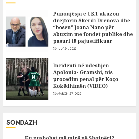
Punonjësja e UKT akuzon
drejtorin Skerdi Drenova dhe
“bosen” Joana Nano për
abuzim me fondet publike dhe
pasuri të pajustifikuar
JULY 24, 2025
Incidenti në ndeshjen
Apolonia- Gramshi, nis
procedim penal për Koço
Kokëdhimën (VIDEO)
MARCH 27, 2025
SONDAZH
Ku pushohet më mirë në Shqipëri?