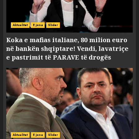
Aktualitet
E jona
Slider
Koka e mafias italiane, 80 milion euro
në bankën shqiptare! Vendi, lavatriçe
e pastrimit të PARAVE të drogës
Aktualitet
E jona
Slider