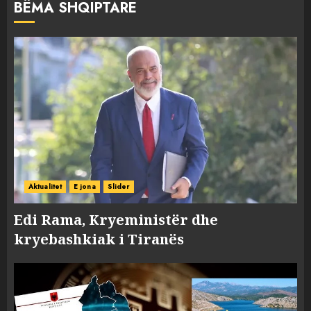
BËMA SHQIPTARE
Aktualitet
E jona
Slider
Edi Rama, Kryeministër dhe
kryebashkiak i Tiranës