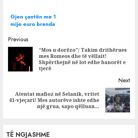
para arrestit
Esmerald Balla!
Gjen çantën me 1
mije euro brenda
dhe shkon ta
Continue
dorezoje ne
Previous
polici, emigranti i
Reading
“Mos u dorëzo”/ Takim drithërues
papunë në Itali
mes Romeos dhe të vëllait!
Pre
perfundon ne..
Shpërthejnë në lot edhe banorët e
pos
tjerë
Next
Atentat mafioz në Selanik, vritet
Next
41-vjeçari! Mes autorëve ishte edhe
post:
një grua, sapo qëlluan…
TË NGJASHME