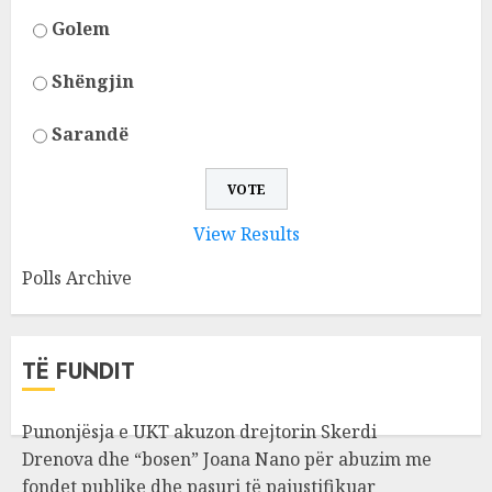
Golem
Shëngjin
Sarandë
View Results
Polls Archive
TË FUNDIT
Punonjësja e UKT akuzon drejtorin Skerdi
Drenova dhe “bosen” Joana Nano për abuzim me
fondet publike dhe pasuri të pajustifikuar