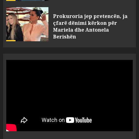
Prokuroria jep pretencën, ja
çfarë dënimi kërkon për
Mariela dhe Antonela
Berishën
4
MARCH 25, 2025
“Ai që drejtonte makinën më
ngjau me Talo Çelën”,
dëshmia e Nuredin Dumanit
flet për PERSONAT që e
plagosën!
5
MARCH 25, 2025
Punonjësja e UKT akuzon
drejtorin Skerdi Drenova dhe
“bosen” Joana Nano për
abuzim me fondet publike dhe
pasuri të pajustifikuar
1