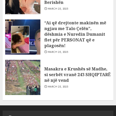
Berishën
MARCH 25, 2025
“Ai që drejtonte makinën më
ngjau me Talo Çelën”,
dëshmia e Nuredin Dumanit
flet për PERSONAT që e
plagosën!
MARCH 25, 2025
Masakra e Krushës së Madhe,
si serbët vranë 243 SHQIPTARË
në një vend
MARCH 25, 2025