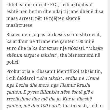
shtetasi me iniciale F.Gj, i cili aktualisht
është nën hetim dhe ndaj tij janë dhënë disa
masa arresti për të njëjtën skemë
mashtruese.
Biznesmeni, sipas kërkesës së mashtruesit,
ka ardhur në Tiranë me çantën 100 mijë
euro dhe ia ka dorëzuar një taksisti. “
Mbajta
shënim targat e taksisit
”, tha biznesmeni në
polici.
Prokuroria e Elbasanit identifikoi taksisitin,
i cili deklaroi “i
sha taksist , erdha në Tiranë
nga Lezha dhe mora nga Flamur Rrushi
çantën. E pyeta fillimisht nëse është gjë e
rrezikshme dhe më tha jo. Kur ia dhashë
çantën, më dha 100 euro
”, tha taksisti, i cili u