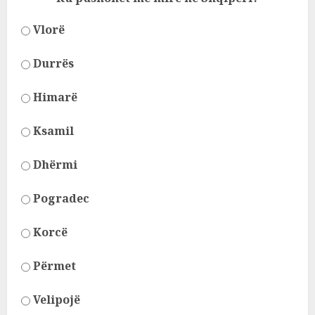
Vlorë
Durrës
Himarë
Ksamil
Dhërmi
Pogradec
Korcë
Përmet
Velipojë