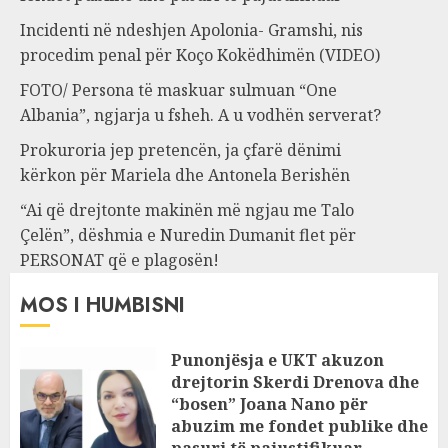
Incidenti në ndeshjen Apolonia- Gramshi, nis
procedim penal për Koço Kokëdhimën (VIDEO)
FOTO/ Persona të maskuar sulmuan “One
Albania”, ngjarja u fsheh. A u vodhën serverat?
Prokuroria jep pretencën, ja çfarë dënimi
kërkon për Mariela dhe Antonela Berishën
“Ai që drejtonte makinën më ngjau me Talo
Çelën”, dëshmia e Nuredin Dumanit flet për
PERSONAT që e plagosën!
MOS I HUMBISNI
Punonjësja e UKT akuzon
drejtorin Skerdi Drenova dhe
“bosen” Joana Nano për
abuzim me fondet publike dhe