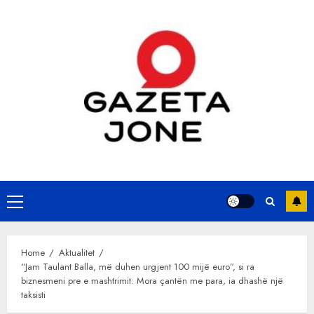
Skip
to
content
Primary
Menu
Home
Aktualitet
“Jam Taulant Balla, më duhen urgjent 100 mijë euro”, si ra
biznesmeni pre e mashtrimit: Mora çantën me para, ia dhashë një
taksisti