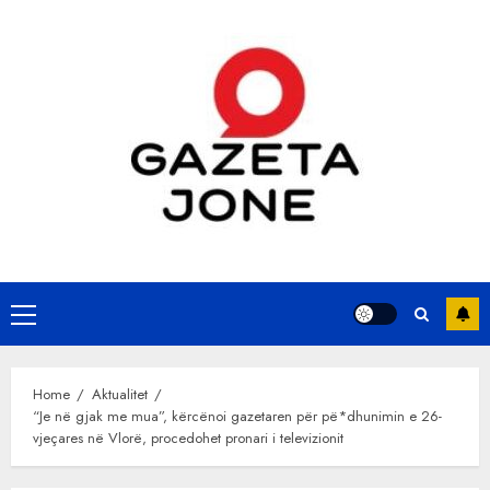
Skip
to
content
Primary
Menu
Home
Aktualitet
“Je në gjak me mua”, kërcënoi gazetaren për pë*dhunimin e 26-
vjeçares në Vlorë, procedohet pronari i televizionit