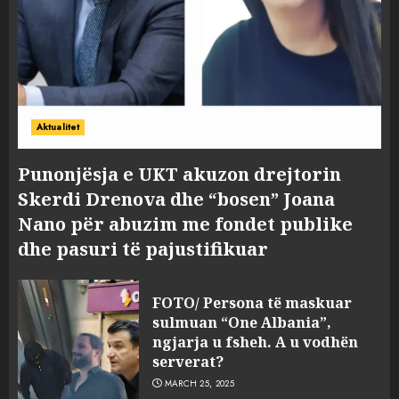
Aktualitet
Punonjësja e UKT akuzon drejtorin
Skerdi Drenova dhe “bosen” Joana
Nano për abuzim me fondet publike
dhe pasuri të pajustifikuar
FOTO/ Persona të maskuar
sulmuan “One Albania”,
ngjarja u fsheh. A u vodhën
serverat?
MARCH 25, 2025