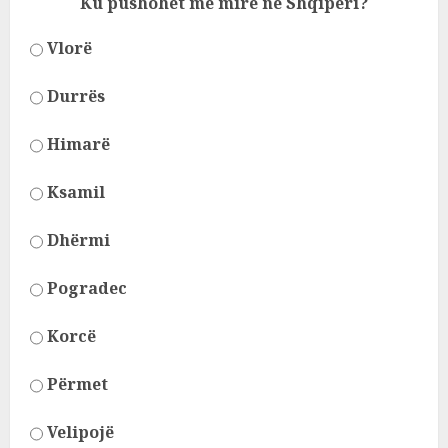
Ku pushohet më mirë në Shqipëri?
Vlorë
Durrës
Himarë
Ksamil
Dhërmi
Pogradec
Korcë
Përmet
Velipojë