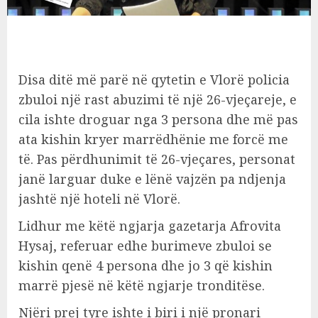
Disa ditë më parë në qytetin e Vlorë policia
zbuloi një rast abuzimi të një 26-vjeçareje, e
cila ishte droguar nga 3 persona dhe më pas
ata kishin kryer marrëdhënie me forcë me
të. Pas përdhunimit të 26-vjeçares, personat
janë larguar duke e lënë vajzën pa ndjenja
jashtë një hoteli në Vlorë.
Lidhur me këtë ngjarja gazetarja Afrovita
Hysaj, referuar edhe burimeve zbuloi se
kishin qenë 4 persona dhe jo 3 që kishin
marrë pjesë në këtë ngjarje tronditëse.
Njëri prej tyre ishte i biri i një pronari