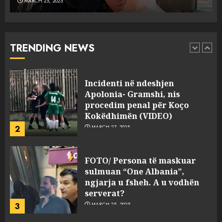
MARCH 25, 2025
Punonjësja e UKT akuzon
drejtorin Skerdi Drenova dhe
“bosen” Joana Nano për
abuzim me fondet publike dhe
TRENDING NEWS
pasuri të pajustifikuar
1
JULY 24, 2025
Incidenti në ndeshjen
Apolonia- Gramshi, nis
procedim penal për Koço
Kokëdhimën (VIDEO)
2
MARCH 27, 2025
FOTO/ Persona të maskuar
sulmuan “One Albania”,
ngjarja u fsheh. A u vodhën
serverat?
3
MARCH 25, 2025