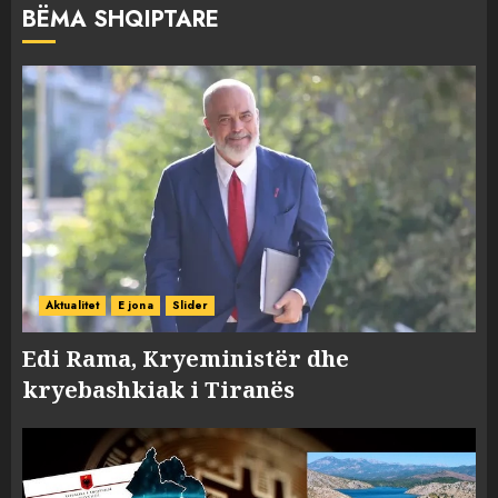
BËMA SHQIPTARE
Aktualitet
E jona
Slider
Edi Rama, Kryeministër dhe
kryebashkiak i Tiranës