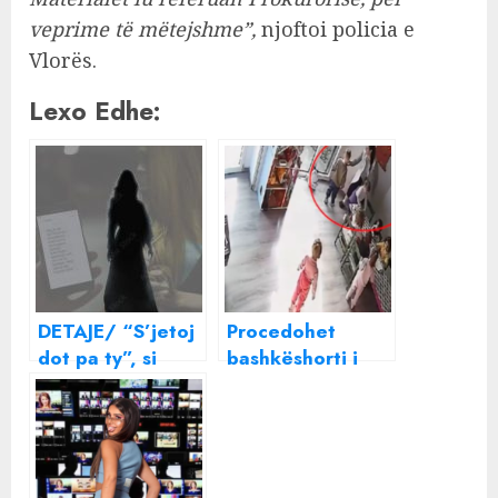
veprime të mëtejshme”,
njoftoi policia e
Vlorës.
Lexo Edhe:
DETAJE/ “S’jetoj
Procedohet
dot pa ty”, si
bashkëshorti i
kameramani i
edukatores pasi
TELEVIZIONIT të
kërcënoi babain
njohur përndiqte
e djalit të
GAZETAREN në
dhunuar në
Tiranë!
kopësht