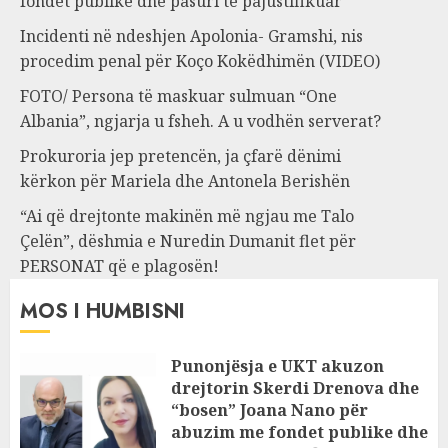
fondet publike dhe pasuri të pajustifikuar
Incidenti në ndeshjen Apolonia- Gramshi, nis
procedim penal për Koço Kokëdhimën (VIDEO)
FOTO/ Persona të maskuar sulmuan “One
Albania”, ngjarja u fsheh. A u vodhën serverat?
Prokuroria jep pretencën, ja çfarë dënimi
kërkon për Mariela dhe Antonela Berishën
“Ai që drejtonte makinën më ngjau me Talo
Çelën”, dëshmia e Nuredin Dumanit flet për
PERSONAT që e plagosën!
MOS I HUMBISNI
Punonjësja e UKT akuzon
drejtorin Skerdi Drenova dhe
“bosen” Joana Nano për
abuzim me fondet publike dhe