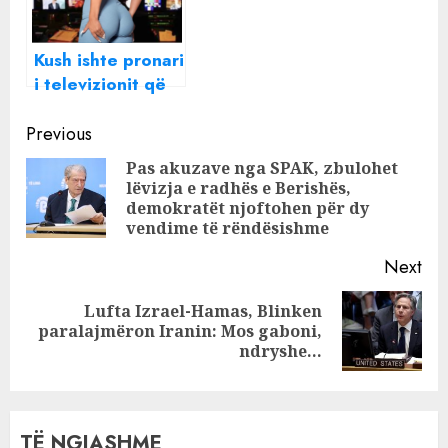
Kush ishte pronari
i televizionit që
ia lypi Megi
Continue
Pojanit? “Ishte
Previous
shumë i
Reading
Pas akuzave nga SPAK, zbulohet
pështirë…!”
lëvizja e radhës e Berishës,
Pre
demokratët njoftohen për dy
pos
vendime të rëndësishme
Next
Lufta Izrael-Hamas, Blinken
Next
paralajmëron Iranin: Mos gaboni,
post:
ndryshe…
TË NGJASHME