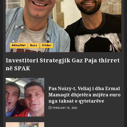
Aktualitet
Buzz
Slider
Investitori Strategjik Gaz Paja thirret
në SPAK
Pas Noizy-t, Veliaj i dha Ermal
Mamaqit dhjetëra mijëra euro
nga taksat e qytetarëve
FEBRUARY 18, 2025
FOTO/ Persona të maskuar