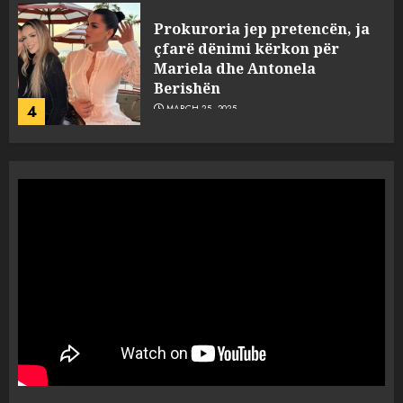
Prokuroria jep pretencën, ja
çfarë dënimi kërkon për
Mariela dhe Antonela
Berishën
4
MARCH 25, 2025
“Ai që drejtonte makinën më
ngjau me Talo Çelën”,
dëshmia e Nuredin Dumanit
flet për PERSONAT që e
plagosën!
5
MARCH 25, 2025
Punonjësja e UKT akuzon
drejtorin Skerdi Drenova dhe
“bosen” Joana Nano për
abuzim me fondet publike dhe
pasuri të pajustifikuar
1