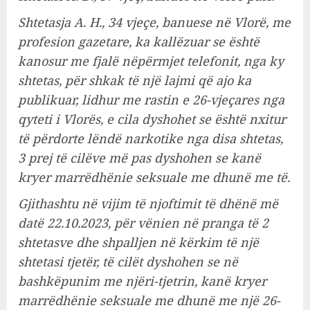
Shtetasja A. H., 34 vjeçe, banuese në Vlorë, me
profesion gazetare, ka kallëzuar se është
kanosur me fjalë nëpërmjet telefonit, nga ky
shtetas, për shkak të një lajmi që ajo ka
publikuar, lidhur me rastin e 26-vjeçares nga
qyteti i Vlorës, e cila dyshohet se është nxitur
të përdorte lëndë narkotike nga disa shtetas,
3 prej të cilëve më pas dyshohen se kanë
kryer marrëdhënie seksuale me dhunë me të.
Gjithashtu në vijim të njoftimit të dhënë më
datë 22.10.2023, për vënien në pranga të 2
shtetasve dhe shpalljen në kërkim të një
shtetasi tjetër, të cilët dyshohen se në
bashkëpunim me njëri-tjetrin, kanë kryer
marrëdhënie seksuale me dhunë me një 26-