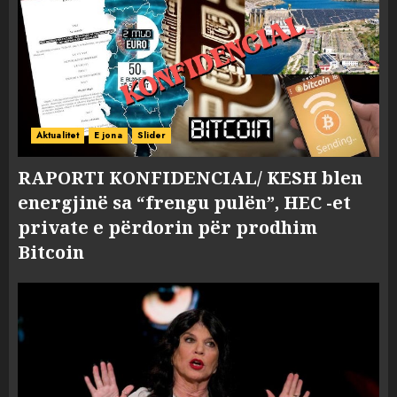
Aktualitet
E jona
Slider
RAPORTI KONFIDENCIAL/ KESH blen
energjinë sa “frengu pulën”, HEC -et
private e përdorin për prodhim
Bitcoin