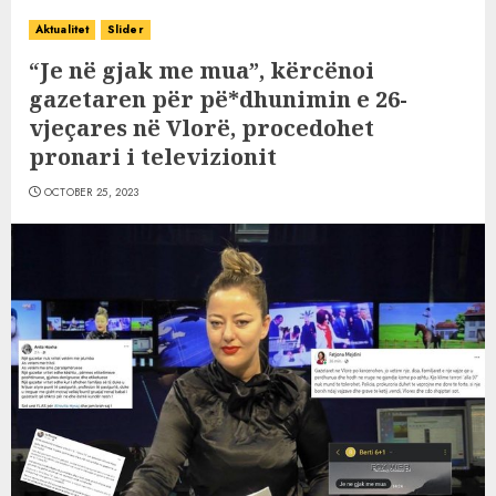
Aktualitet
Slider
“Je në gjak me mua”, kërcënoi
gazetaren për pë*dhunimin e 26-
vjeçares në Vlorë, procedohet
pronari i televizionit
OCTOBER 25, 2023