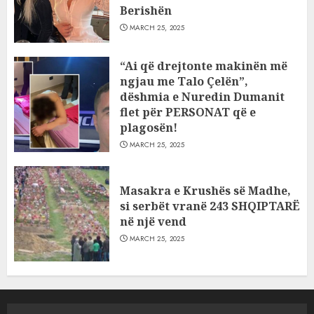
Berishën
MARCH 25, 2025
“Ai që drejtonte makinën më
ngjau me Talo Çelën”,
dëshmia e Nuredin Dumanit
flet për PERSONAT që e
plagosën!
MARCH 25, 2025
Masakra e Krushës së Madhe,
si serbët vranë 243 SHQIPTARË
në një vend
MARCH 25, 2025