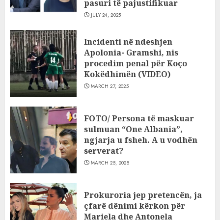
pasuri të pajustifikuar
JULY 24, 2025
Incidenti në ndeshjen
Apolonia- Gramshi, nis
procedim penal për Koço
Kokëdhimën (VIDEO)
MARCH 27, 2025
FOTO/ Persona të maskuar
sulmuan “One Albania”,
ngjarja u fsheh. A u vodhën
serverat?
MARCH 25, 2025
Prokuroria jep pretencën, ja
çfarë dënimi kërkon për
Mariela dhe Antonela