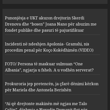
JULY 24, 2025
Incidenti në ndeshjen
Punonjësja e UKT akuzon drejtorin Skerdi
Apolonia- Gramshi, nis
procedim penal për Koço
Drenova dhe “bosen” Joana Nano për abuzim me
Kokëdhimën (VIDEO)
fondet publike dhe pasuri të pajustifikuar
2
MARCH 27, 2025
Incidenti në ndeshjen Apolonia- Gramshi, nis
procedim penal për Koço Kokëdhimën (VIDEO)
FOTO/ Persona të maskuar
sulmuan “One Albania”,
ngjarja u fsheh. A u vodhën
FOTO/ Persona të maskuar sulmuan “One
serverat?
Albania”, ngjarja u fsheh. A u vodhën serverat?
3
MARCH 25, 2025
Prokuroria jep pretencën, ja çfarë dënimi kërkon
Prokuroria jep pretencën, ja
për Mariela dhe Antonela Berishën
çfarë dënimi kërkon për
Mariela dhe Antonela
“Ai që drejtonte makinën më ngjau me Talo
Berishën
Çelën”, dëshmia e Nuredin Dumanit flet për