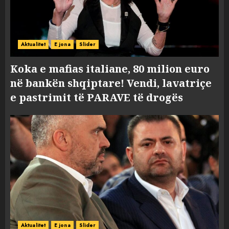
Aktualitet
E jona
Slider
Koka e mafias italiane, 80 milion euro
në bankën shqiptare! Vendi, lavatriçe
e pastrimit të PARAVE të drogës
Aktualitet
E jona
Slider