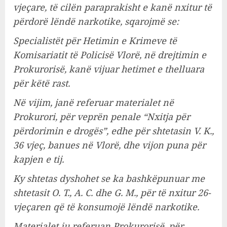
vjeçare, të cilën paraprakisht e kanë nxitur të
përdorë lëndë narkotike, sqarojmë se:
Specialistët për Hetimin e Krimeve të
Komisariatit të Policisë Vlorë, në drejtimin e
Prokurorisë, kanë vijuar hetimet e thelluara
për këtë rast.
Në vijim, janë referuar materialet në
Prokurori, për veprën penale “Nxitja për
përdorimin e drogës”, edhe për shtetasin V. K.,
36 vjeç, banues në Vlorë, dhe vijon puna për
kapjen e tij.
Ky shtetas dyshohet se ka bashkëpunuar me
shtetasit O. T., A. C. dhe G. M., për të nxitur 26-
vjeçaren që të konsumojë lëndë narkotike.
Materialet iu referuan Prokurorisë, për