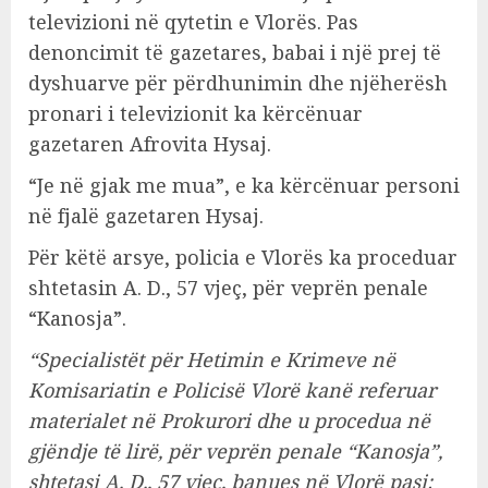
televizioni në qytetin e Vlorës. Pas
denoncimit të gazetares, babai i një prej të
dyshuarve për përdhunimin dhe njëherësh
pronari i televizionit ka kërcënuar
gazetaren Afrovita Hysaj.
“Je në gjak me mua”, e ka kërcënuar personi
në fjalë gazetaren Hysaj.
Për këtë arsye, policia e Vlorës ka proceduar
shtetasin A. D., 57 vjeç, për veprën penale
“Kanosja”.
“Specialistët për Hetimin e Krimeve në
Komisariatin e Policisë Vlorë kanë referuar
materialet në Prokurori dhe u procedua në
gjëndje të lirë, për veprën penale “Kanosja”,
shtetasi A. D., 57 vjeç, banues në Vlorë pasi: