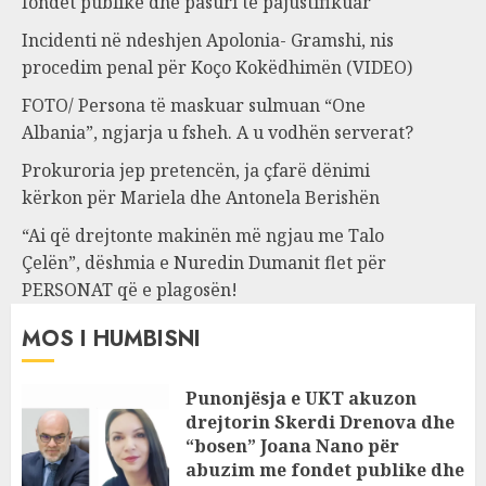
fondet publike dhe pasuri të pajustifikuar
Incidenti në ndeshjen Apolonia- Gramshi, nis
procedim penal për Koço Kokëdhimën (VIDEO)
FOTO/ Persona të maskuar sulmuan “One
Albania”, ngjarja u fsheh. A u vodhën serverat?
Prokuroria jep pretencën, ja çfarë dënimi
kërkon për Mariela dhe Antonela Berishën
“Ai që drejtonte makinën më ngjau me Talo
Çelën”, dëshmia e Nuredin Dumanit flet për
PERSONAT që e plagosën!
MOS I HUMBISNI
Punonjësja e UKT akuzon
drejtorin Skerdi Drenova dhe
“bosen” Joana Nano për
abuzim me fondet publike dhe