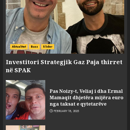
Aktualitet
Buzz
Slider
Investitori Strategjik Gaz Paja thirret
në SPAK
Pas Noizy-t, Veliaj i dha Ermal
Mamaqit dhjetëra mijëra euro
nga taksat e qytetarëve
FEBRUARY 18, 2025
FOTO/ Persona të maskuar