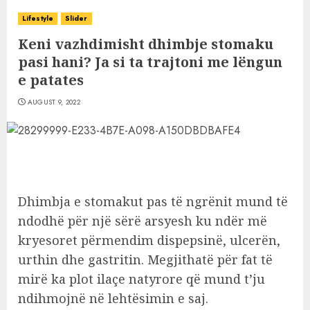
Lifestyle
Slider
Keni vazhdimisht dhimbje stomaku
pasi hani? Ja si ta trajtoni me lëngun
e patates
AUGUST 9, 2022
Dhimbja e stomakut pas të ngrënit mund të
ndodhë për një sërë arsyesh ku ndër më
kryesoret përmendim dispepsinë, ulcerën,
urthin dhe gastritin. Megjithatë për fat të
mirë ka plot ilaçe natyrore që mund t’ju
ndihmojnë në lehtësimin e saj.