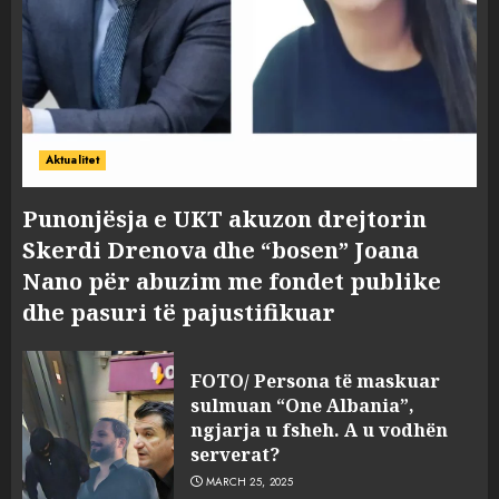
Aktualitet
Punonjësja e UKT akuzon drejtorin
Skerdi Drenova dhe “bosen” Joana
Nano për abuzim me fondet publike
dhe pasuri të pajustifikuar
FOTO/ Persona të maskuar
sulmuan “One Albania”,
ngjarja u fsheh. A u vodhën
serverat?
MARCH 25, 2025