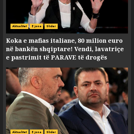
Aktualitet
E jona
Slider
Koka e mafias italiane, 80 milion euro
në bankën shqiptare! Vendi, lavatriçe
e pastrimit të PARAVE të drogës
Aktualitet
E jona
Slider