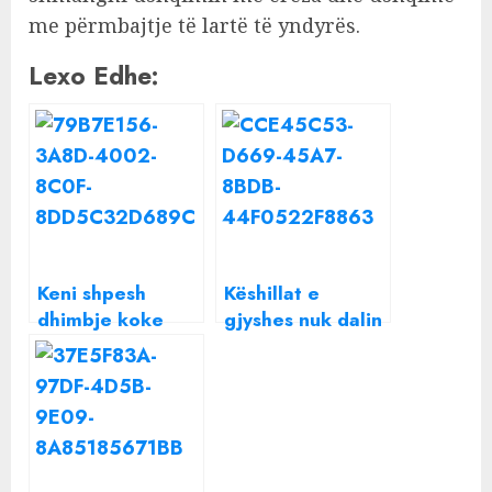
me përmbajtje të lartë të yndyrës.
Lexo Edhe:
Keni shpesh
Këshillat e
dhimbje koke
gjyshes nuk dalin
pasi keni ngrënë
kurrë nga moda,
ushqim? Një prej
ja si të veproni
simptomave që
kur keni dhimbje
mund të tregojë
veshi dhe s’keni
sëmundje të
ilaçe
rëndë