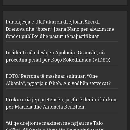
JULY 24, 2025
Incidenti në ndeshjen
Punonjësja e UKT akuzon drejtorin Skerdi
Apolonia- Gramshi, nis
procedim penal për Koço
Drenova dhe “bosen” Joana Nano për abuzim me
Kokëdhimën (VIDEO)
fondet publike dhe pasuri të pajustifikuar
2
MARCH 27, 2025
Incidenti në ndeshjen Apolonia- Gramshi, nis
procedim penal për Koço Kokëdhimën (VIDEO)
FOTO/ Persona të maskuar
sulmuan “One Albania”,
ngjarja u fsheh. A u vodhën
FOTO/ Persona të maskuar sulmuan “One
serverat?
Albania”, ngjarja u fsheh. A u vodhën serverat?
3
MARCH 25, 2025
Prokuroria jep pretencën, ja çfarë dënimi kërkon
Prokuroria jep pretencën, ja
për Mariela dhe Antonela Berishën
çfarë dënimi kërkon për
Mariela dhe Antonela
“Ai që drejtonte makinën më ngjau me Talo
Berishën