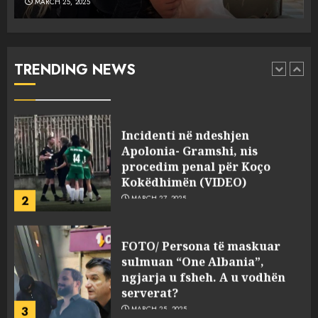
MARCH 25, 2025
Punonjësja e UKT akuzon
drejtorin Skerdi Drenova dhe
“bosen” Joana Nano për
abuzim me fondet publike dhe
TRENDING NEWS
pasuri të pajustifikuar
1
JULY 24, 2025
Incidenti në ndeshjen
Apolonia- Gramshi, nis
procedim penal për Koço
Kokëdhimën (VIDEO)
2
MARCH 27, 2025
FOTO/ Persona të maskuar
sulmuan “One Albania”,
ngjarja u fsheh. A u vodhën
serverat?
3
MARCH 25, 2025