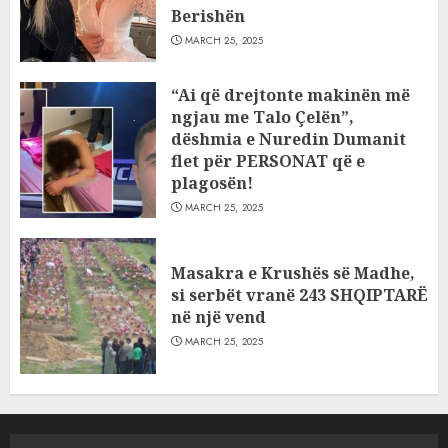
Berishën
MARCH 25, 2025
“Ai që drejtonte makinën më
ngjau me Talo Çelën”,
dëshmia e Nuredin Dumanit
flet për PERSONAT që e
plagosën!
MARCH 25, 2025
Masakra e Krushës së Madhe,
si serbët vranë 243 SHQIPTARË
në një vend
MARCH 25, 2025