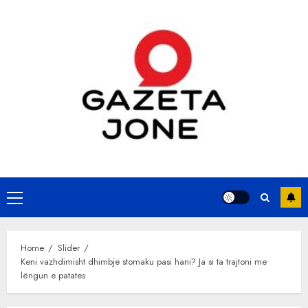
Skip
to
content
Primary
Menu
Home
Slider
Keni vazhdimisht dhimbje stomaku pasi hani? Ja si ta trajtoni me
lëngun e patates