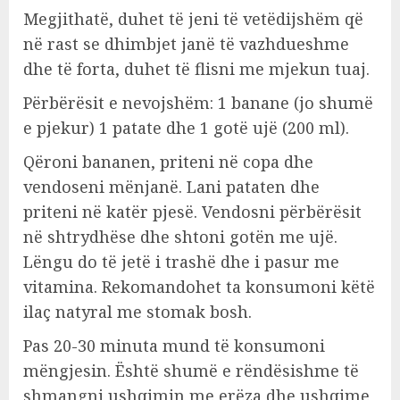
Megjithatë, duhet të jeni të vetëdijshëm që
në rast se dhimbjet janë të vazhdueshme
dhe të forta, duhet të flisni me mjekun tuaj.
Përbërësit e nevojshëm: 1 banane (jo shumë
e pjekur) 1 patate dhe 1 gotë ujë (200 ml).
Qëroni bananen, priteni në copa dhe
vendoseni mënjanë. Lani pataten dhe
priteni në katër pjesë. Vendosni përbërësit
në shtrydhëse dhe shtoni gotën me ujë.
Lëngu do të jetë i trashë dhe i pasur me
vitamina. Rekomandohet ta konsumoni këtë
ilaç natyral me stomak bosh.
Pas 20-30 minuta mund të konsumoni
mëngjesin. Është shumë e rëndësishme të
shmangni ushqimin me erëza dhe ushqime