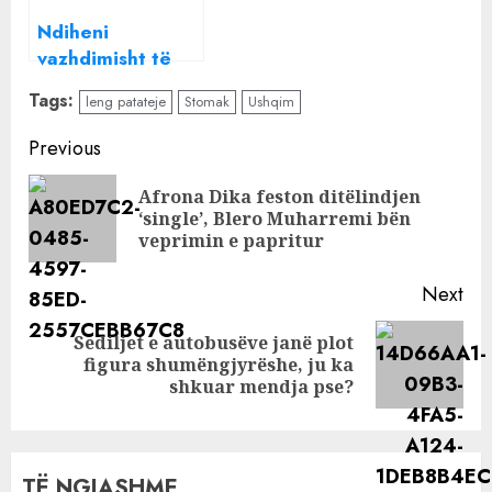
Ndiheni
vazhdimisht të
fryrë dhe keni
Tags:
leng patateje
Stomak
Ushqim
gazra? Atëherë
duhet të provoni
Continue
Previous
këto ushqime
Reading
Afrona Dika feston ditëlindjen
Pre
‘single’, Blero Muharremi bën
pos
veprimin e papritur
Next
Sediljet e autobusëve janë plot
Next
figura shumëngjyrëshe, ju ka
post:
shkuar mendja pse?
TË NGJASHME