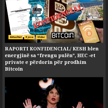
Aktualitet
E jona
Slider
RAPORTI KONFIDENCIAL/ KESH blen
energjinë sa “frengu pulën”, HEC -et
private e përdorin për prodhim
Bitcoin