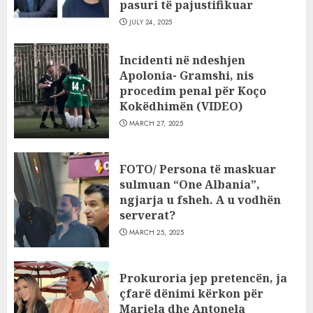
pasuri të pajustifikuar
JULY 24, 2025
Incidenti në ndeshjen
Apolonia- Gramshi, nis
procedim penal për Koço
Kokëdhimën (VIDEO)
MARCH 27, 2025
FOTO/ Persona të maskuar
sulmuan “One Albania”,
ngjarja u fsheh. A u vodhën
serverat?
MARCH 25, 2025
Prokuroria jep pretencën, ja
çfarë dënimi kërkon për
Mariela dhe Antonela