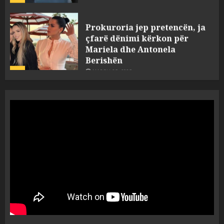
Prokuroria jep pretencën, ja
çfarë dënimi kërkon për
Mariela dhe Antonela
Berishën
4
MARCH 25, 2025
“Ai që drejtonte makinën më
ngjau me Talo Çelën”,
dëshmia e Nuredin Dumanit
flet për PERSONAT që e
plagosën!
5
MARCH 25, 2025
Punonjësja e UKT akuzon
drejtorin Skerdi Drenova dhe
“bosen” Joana Nano për
abuzim me fondet publike dhe
pasuri të pajustifikuar
1