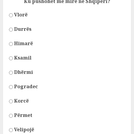
Ku pushohet më mirë në Shqipëri?
Vlorë
Durrës
Himarë
Ksamil
Dhërmi
Pogradec
Korcë
Përmet
Velipojë