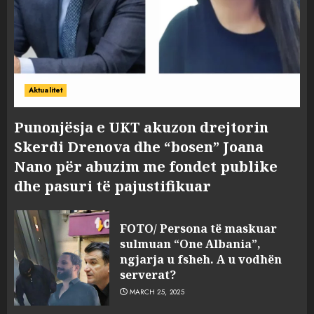
Aktualitet
Punonjësja e UKT akuzon drejtorin
Skerdi Drenova dhe “bosen” Joana
Nano për abuzim me fondet publike
dhe pasuri të pajustifikuar
FOTO/ Persona të maskuar
sulmuan “One Albania”,
ngjarja u fsheh. A u vodhën
serverat?
MARCH 25, 2025