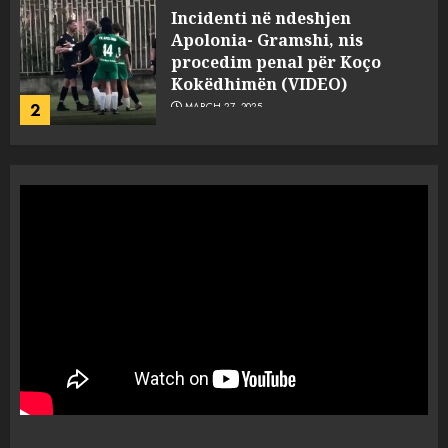
FOTO/ Persona të maskuar
sulmuan “One Albania”,
ngjarja u fsheh. A u vodhën
serverat?
3
MARCH 25, 2025
Prokuroria jep pretencën, ja
çfarë dënimi kërkon për
Mariela dhe Antonela
Berishën
4
MARCH 25, 2025
“Ai që drejtonte makinën më
ngjau me Talo Çelën”,
dëshmia e Nuredin Dumanit
flet për PERSONAT që e
plagosën!
5
MARCH 25, 2025