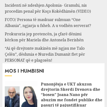
Incidenti në ndeshjen Apolonia- Gramshi, nis
procedim penal për Koço Kokëdhimën (VIDEO)
FOTO/ Persona të maskuar sulmuan “One
Albania”, ngjarja u fsheh. A u vodhën serverat?
Prokuroria jep pretencën, ja çfarë dënimi
kërkon për Mariela dhe Antonela Berishën
“Ai që drejtonte makinën më ngjau me Talo
Çelën”, dëshmia e Nuredin Dumanit flet për
PERSONAT që e plagosën!
MOS I HUMBISNI
Punonjësja e UKT akuzon
drejtorin Skerdi Drenova dhe
“bosen” Joana Nano për
abuzim me fondet publike dhe
pasuri të pajustifikuar