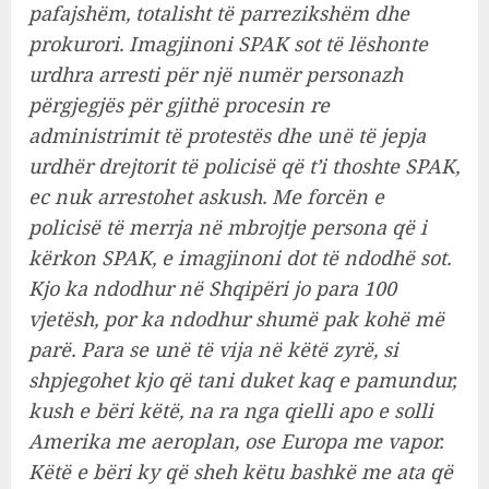
pafajshëm, totalisht të parrezikshëm dhe
prokurori. Imagjinoni SPAK sot të lëshonte
urdhra arresti për një numër personazh
përgjegjës për gjithë procesin re
administrimit të protestës dhe unë të jepja
urdhër drejtorit të policisë që t’i thoshte SPAK,
ec nuk arrestohet askush. Me forcën e
policisë të merrja në mbrojtje persona që i
kërkon SPAK, e imagjinoni dot të ndodhë sot.
Kjo ka ndodhur në Shqipëri jo para 100
vjetësh, por ka ndodhur shumë pak kohë më
parë. Para se unë të vija në këtë zyrë, si
shpjegohet kjo që tani duket kaq e pamundur,
kush e bëri këtë, na ra nga qielli apo e solli
Amerika me aeroplan, ose Europa me vapor.
Këtë e bëri ky që sheh këtu bashkë me ata që