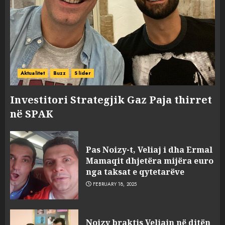
Mariela dhe Antonela
Berishën
4
MARCH 25, 2025
“Ai që drejtonte makinën më
ngjau me Talo Çelën”,
Aktualitet
Buzz
Slider
dëshmia e Nuredin Dumanit
flet për PERSONAT që e
Investitori Strategjik Gaz Paja thirret
plagosën!
5
në SPAK
MARCH 25, 2025
Punonjësja e UKT akuzon
drejtorin Skerdi Drenova dhe
Pas Noizy-t, Veliaj i dha Ermal
“bosen” Joana Nano për
Mamaqit dhjetëra mijëra euro
abuzim me fondet publike dhe
nga taksat e qytetarëve
pasuri të pajustifikuar
1
FEBRUARY 18, 2025
JULY 24, 2025
Incidenti në ndeshjen
Noizy braktis Veliajn në ditën