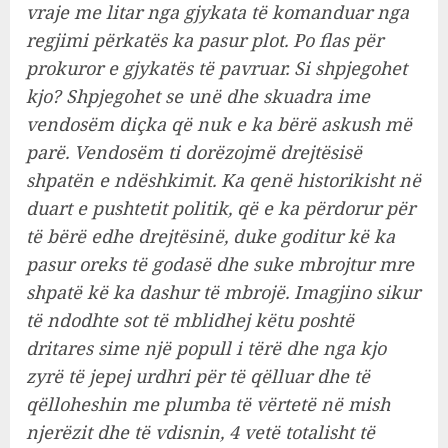
vraje me litar nga gjykata të komanduar nga
regjimi përkatës ka pasur plot. Po flas për
prokuror e gjykatës të pavruar. Si shpjegohet
kjo? Shpjegohet se unë dhe skuadra ime
vendosëm diçka që nuk e ka bërë askush më
parë. Vendosëm ti dorëzojmë drejtësisë
shpatën e ndëshkimit. Ka qenë historikisht në
duart e pushtetit politik, që e ka përdorur për
të bërë edhe drejtësinë, duke goditur kë ka
pasur oreks të godasë dhe suke mbrojtur mre
shpatë kë ka dashur të mbrojë. Imagjino sikur
të ndodhte sot të mblidhej këtu poshtë
dritares sime një popull i tërë dhe nga kjo
zyrë të jepej urdhri për të qëlluar dhe të
qëlloheshin me plumba të vërtetë në mish
njerëzit dhe të vdisnin, 4 vetë totalisht të