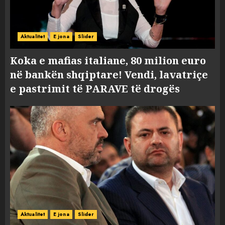
Aktualitet
E jona
Slider
Koka e mafias italiane, 80 milion euro
në bankën shqiptare! Vendi, lavatriçe
e pastrimit të PARAVE të drogës
Aktualitet
E jona
Slider