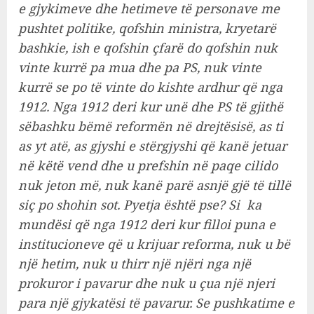
e gjykimeve dhe hetimeve të personave me
pushtet politike, qofshin ministra, kryetarë
bashkie, ish e qofshin çfarë do qofshin nuk
vinte kurrë pa mua dhe pa PS, nuk vinte
kurrë se po të vinte do kishte ardhur që nga
1912. Nga 1912 deri kur unë dhe PS të gjithë
sëbashku bëmë reformën në drejtësisë, as ti
as yt atë, as gjyshi e stërgjyshi që kanë jetuar
në këtë vend dhe u prefshin në paqe cilido
nuk jeton më, nuk kanë parë asnjë gjë të tillë
siç po shohin sot. Pyetja është pse? Si ka
mundësi që nga 1912 deri kur filloi puna e
institucioneve që u krijuar reforma, nuk u bë
një hetim, nuk u thirr një njëri nga një
prokuror i pavarur dhe nuk u çua një njeri
para një gjykatësi të pavarur. Se pushkatime e