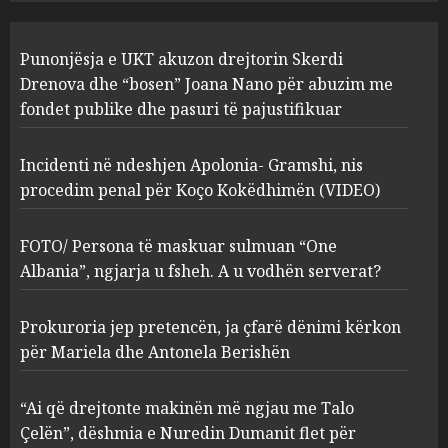
Punonjësja e UKT akuzon drejtorin Skerdi
Drenova dhe “bosen” Joana Nano për abuzim me
fondet publike dhe pasuri të pajustifikuar
Incidenti në ndeshjen Apolonia- Gramshi, nis
procedim penal për Koço Kokëdhimën (VIDEO)
FOTO/ Persona të maskuar sulmuan “One
Albania”, ngjarja u fsheh. A u vodhën serverat?
Prokuroria jep pretencën, ja çfarë dënimi kërkon
për Mariela dhe Antonela Berishën
“Ai që drejtonte makinën më ngjau me Talo
Çelën”, dëshmia e Nuredin Dumanit flet për