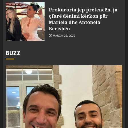
Prokuroria jep pretencën, ja
çfarë dënimi kërkon për
Mariela dhe Antonela
Berishën
MARCH 25, 2025
BUZZ
FOTO/ Persona të maskuar
sulmuan “One Albania”,
ngjarja u fsheh. A u vodhën
serverat?
3
MARCH 25, 2025
Prokuroria jep pretencën, ja
çfarë dënimi kërkon për