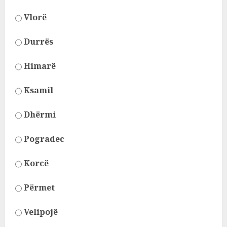
Vlorë
Durrës
Himarë
Ksamil
Dhërmi
Pogradec
Korcë
Përmet
Velipojë