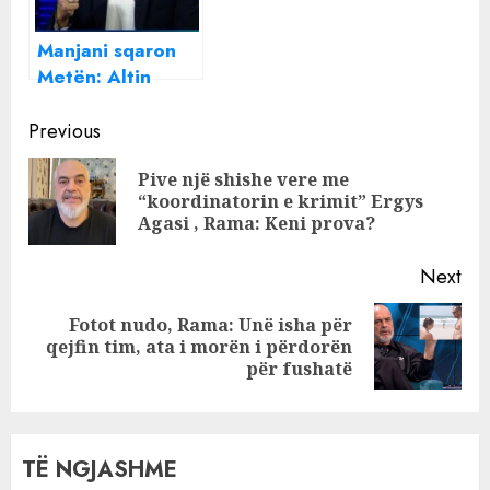
Manjani sqaron
Metën: Altin
Dumani nuk ka
Continue
asnjë lidhje gjaku
Previous
apo farefisni me
Reading
Pive një shishe vere me
Nuredin Dumanin
Pre
“koordinatorin e krimit” Ergys
pos
Agasi , Rama: Keni prova?
Next
Fotot nudo, Rama: Unë isha për
Next
qejfin tim, ata i morën i përdorën
post:
për fushatë
TË NGJASHME