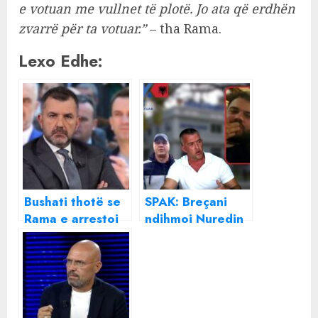
e votuan me vullnet të plotë. Jo ata që erdhën
zvarrë për ta votuar.”
– tha Rama.
Lexo Edhe:
Bushati thotë se
SPAK: Breçani
Rama e arrestoi
ndihmoi Nuredin
vetë Veliajn dhe
Dumanin t’i
shtron
fshihej drejtësisë
argumentet