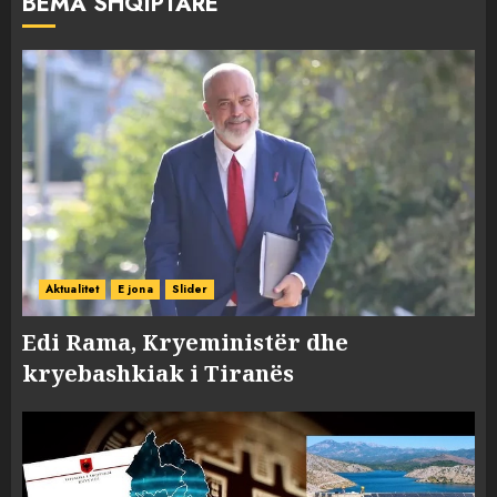
BËMA SHQIPTARE
Aktualitet
E jona
Slider
Edi Rama, Kryeministër dhe
kryebashkiak i Tiranës