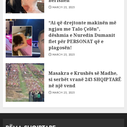
Berishën
MARCH 25, 2025
“Ai që drejtonte makinën më
ngjau me Talo Çelën”,
dëshmia e Nuredin Dumanit
flet për PERSONAT që e
plagosën!
MARCH 25, 2025
Masakra e Krushës së Madhe,
si serbët vranë 243 SHQIPTARË
në një vend
MARCH 25, 2025