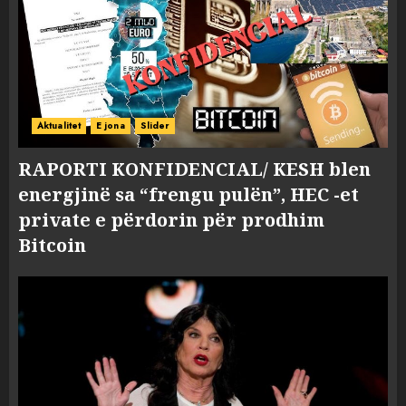
Aktualitet
E jona
Slider
RAPORTI KONFIDENCIAL/ KESH blen
energjinë sa “frengu pulën”, HEC -et
private e përdorin për prodhim
Bitcoin