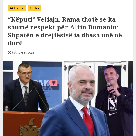
Aktualitet
Slider
“Këputi” Veliajn, Rama thotë se ka
shumë respekt për Altin Dumanin:
Shpatën e drejtësisë ia dhash unë në
dorë
MARCH 6, 2025