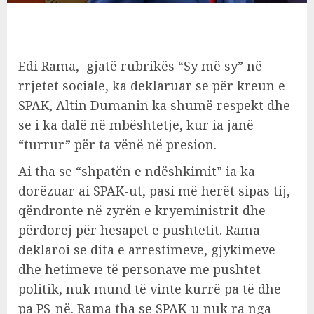
Edi Rama, gjatë rubrikës “Sy më sy” në
rrjetet sociale, ka deklaruar se për kreun e
SPAK, Altin Dumanin ka shumë respekt dhe
se i ka dalë në mbështetje, kur ia janë
“turrur” për ta vënë në presion.
Ai tha se “shpatën e ndëshkimit” ia ka
dorëzuar ai SPAK-ut, pasi më herët sipas tij,
qëndronte në zyrën e kryeministrit dhe
përdorej për hesapet e pushtetit. Rama
deklaroi se dita e arrestimeve, gjykimeve
dhe hetimeve të personave me pushtet
politik, nuk mund të vinte kurrë pa të dhe
pa PS-në. Rama tha se SPAK-u nuk ra nga