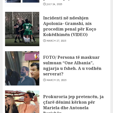
JULY 24, 2025
Incidenti në ndeshjen
Apolonia- Gramshi, nis
procedim penal për Koço
Kokëdhimën (VIDEO)
MARCH 27, 2025
FOTO/ Persona të maskuar
sulmuan “One Albania”,
ngjarja u fsheh. A u vodhën
serverat?
MARCH 25, 2025
Prokuroria jep pretencën, ja
çfarë dënimi kërkon për
Mariela dhe Antonela