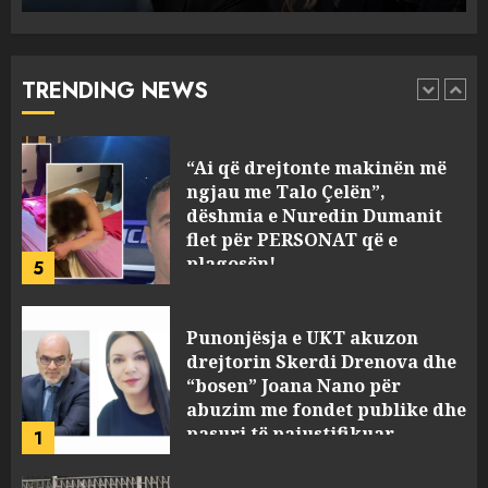
ngjau me Talo Çelën”,
dëshmia e Nuredin Dumanit
flet për PERSONAT që e
TRENDING NEWS
plagosën!
5
MARCH 25, 2025
Punonjësja e UKT akuzon
drejtorin Skerdi Drenova dhe
“bosen” Joana Nano për
abuzim me fondet publike dhe
pasuri të pajustifikuar
1
JULY 24, 2025
Incidenti në ndeshjen
Apolonia- Gramshi, nis
procedim penal për Koço
Kokëdhimën (VIDEO)
2
MARCH 27, 2025