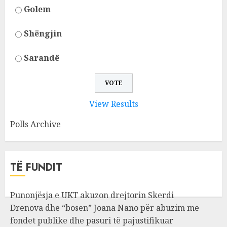
Golem
Shëngjin
Sarandë
View Results
Polls Archive
TË FUNDIT
Punonjësja e UKT akuzon drejtorin Skerdi
Drenova dhe “bosen” Joana Nano për abuzim me
fondet publike dhe pasuri të pajustifikuar