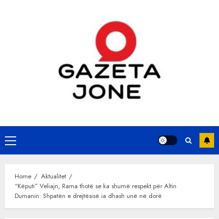
Skip
to
content
Primary
Menu
Home
Aktualitet
“Këputi” Veliajn, Rama thotë se ka shumë respekt për Altin
Dumanin: Shpatën e drejtësisë ia dhash unë në dorë