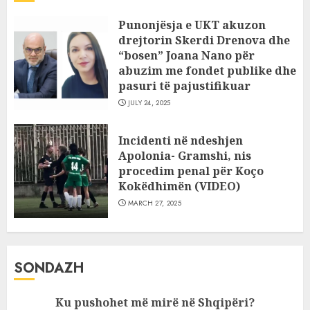
Punonjësja e UKT akuzon
drejtorin Skerdi Drenova dhe
“bosen” Joana Nano për
abuzim me fondet publike dhe
pasuri të pajustifikuar
JULY 24, 2025
Incidenti në ndeshjen
Apolonia- Gramshi, nis
procedim penal për Koço
Kokëdhimën (VIDEO)
MARCH 27, 2025
SONDAZH
Ku pushohet më mirë në Shqipëri?