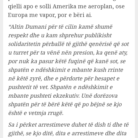
qielli apo e solli Amerika me aeroplan, ose
Europa me vapor, por e bëri ai.
“Altin Dumani për të cilin kamë shumë
respekt dhe u kam shprehur publikisht
solidaritetin përballë të gjithë qenërisë që sot
u turret për ta vënë nën presion, ka qenë aty,
por nuk ka pasur këtë fuqinë që kanë sot, se
shpatën e ndëshkimit e mbante kush rrinte
në këtë zyrë, dhe e përdorte për hesapet e
pushtetit të vet. Shpatën e ndëshkimit e
mbante pushteti ekzekutiv. Unë dorëzova
shpatën për të bërë këtë që po bëjnë se kjo
është e vetmja rrugë.
Sa i përket arrestimeve duhet të dish ti dhe të
gjithë, se kjo ditë, dita e arrestimeve dhe dita