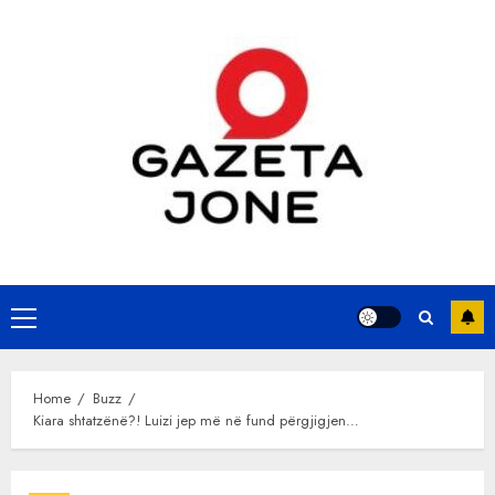
Skip
to
content
Primary
Menu
Home
Buzz
Kiara shtatzënë?! Luizi jep më në fund përgjigjen…