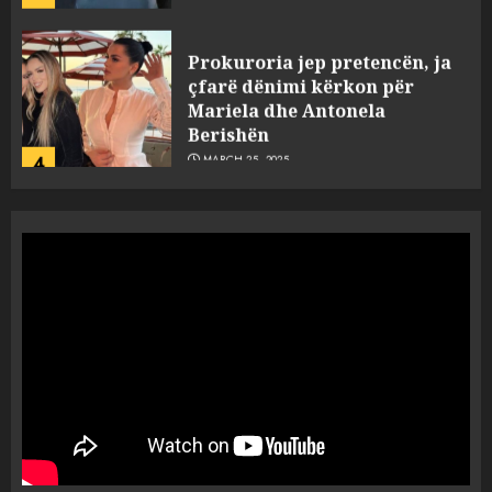
Prokuroria jep pretencën, ja
çfarë dënimi kërkon për
Mariela dhe Antonela
Berishën
4
MARCH 25, 2025
“Ai që drejtonte makinën më
ngjau me Talo Çelën”,
dëshmia e Nuredin Dumanit
flet për PERSONAT që e
plagosën!
5
MARCH 25, 2025
Punonjësja e UKT akuzon
drejtorin Skerdi Drenova dhe
“bosen” Joana Nano për
abuzim me fondet publike dhe
pasuri të pajustifikuar