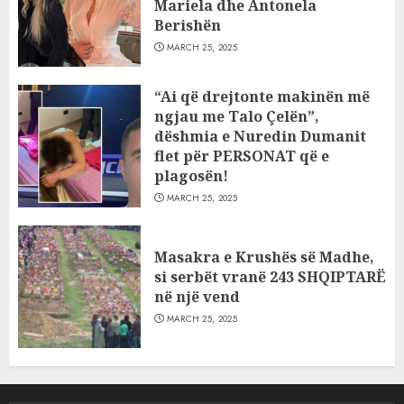
Mariela dhe Antonela
Berishën
MARCH 25, 2025
“Ai që drejtonte makinën më
ngjau me Talo Çelën”,
dëshmia e Nuredin Dumanit
flet për PERSONAT që e
plagosën!
MARCH 25, 2025
Masakra e Krushës së Madhe,
si serbët vranë 243 SHQIPTARË
në një vend
MARCH 25, 2025