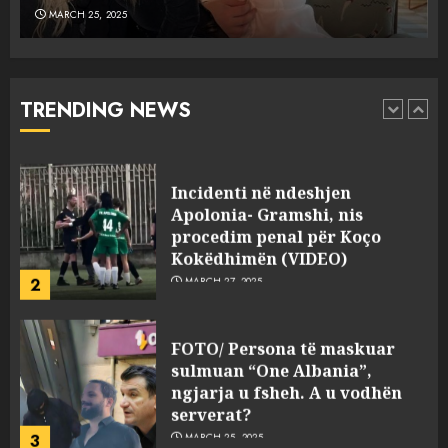
MARCH 25, 2025
Punonjësja e UKT akuzon
drejtorin Skerdi Drenova dhe
“bosen” Joana Nano për
abuzim me fondet publike dhe
TRENDING NEWS
pasuri të pajustifikuar
1
JULY 24, 2025
Incidenti në ndeshjen
Apolonia- Gramshi, nis
procedim penal për Koço
Kokëdhimën (VIDEO)
2
MARCH 27, 2025
FOTO/ Persona të maskuar
sulmuan “One Albania”,
ngjarja u fsheh. A u vodhën
serverat?
3
MARCH 25, 2025