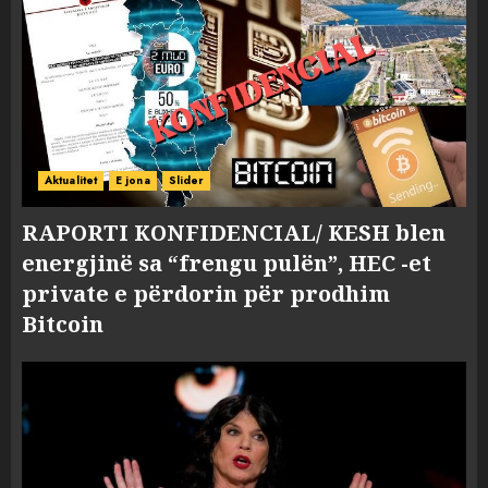
Aktualitet
E jona
Slider
RAPORTI KONFIDENCIAL/ KESH blen
energjinë sa “frengu pulën”, HEC -et
private e përdorin për prodhim
Bitcoin