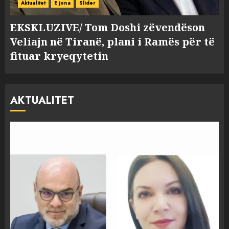
Aktualitet
E jona
Slider
EKSKLUZIVE/ Tom Doshi zëvendëson
Veliajn në Tiranë, plani i Ramës për të
fituar kryeqytetin
AKTUALITET