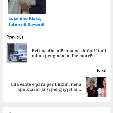
përgjigjen epike
Luizi dhe Kiara,
futen në Kuvend!
Continue
Previous
Reading
Britma dhe ulërima në shtëpi! Djali
Pre
mban peng nënën dhe motrën
pos
Next
Cila është e para për Luizin, nëna
Next
apo Kiara? Ja si përgjigjet ai…
post: