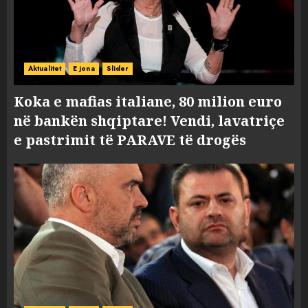
Aktualitet
E jona
Slider
Koka e mafias italiane, 80 milion euro
në bankën shqiptare! Vendi, lavatriçe
e pastrimit të PARAVE të drogës