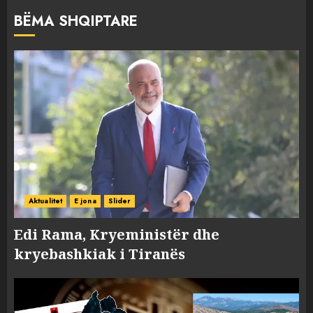
BËMA SHQIPTARE
Aktualitet
E jona
Slider
Edi Rama, Kryeministër dhe
kryebashkiak i Tiranës