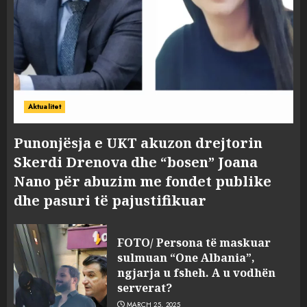
Aktualitet
Punonjësja e UKT akuzon drejtorin
Skerdi Drenova dhe “bosen” Joana
Nano për abuzim me fondet publike
dhe pasuri të pajustifikuar
FOTO/ Persona të maskuar
sulmuan “One Albania”,
ngjarja u fsheh. A u vodhën
serverat?
MARCH 25, 2025