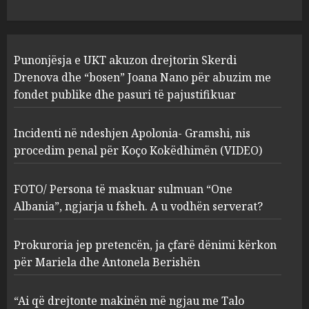
1
JULY 24, 2025
Incidenti në ndeshjen
Punonjësja e UKT akuzon drejtorin Skerdi
Apolonia- Gramshi, nis
procedim penal për Koço
Drenova dhe “bosen” Joana Nano për abuzim me
Kokëdhimën (VIDEO)
fondet publike dhe pasuri të pajustifikuar
2
MARCH 27, 2025
Incidenti në ndeshjen Apolonia- Gramshi, nis
procedim penal për Koço Kokëdhimën (VIDEO)
FOTO/ Persona të maskuar
sulmuan “One Albania”,
ngjarja u fsheh. A u vodhën
FOTO/ Persona të maskuar sulmuan “One
serverat?
Albania”, ngjarja u fsheh. A u vodhën serverat?
3
MARCH 25, 2025
Prokuroria jep pretencën, ja çfarë dënimi kërkon
Prokuroria jep pretencën, ja
për Mariela dhe Antonela Berishën
çfarë dënimi kërkon për
Mariela dhe Antonela
“Ai që drejtonte makinën më ngjau me Talo
Berishën