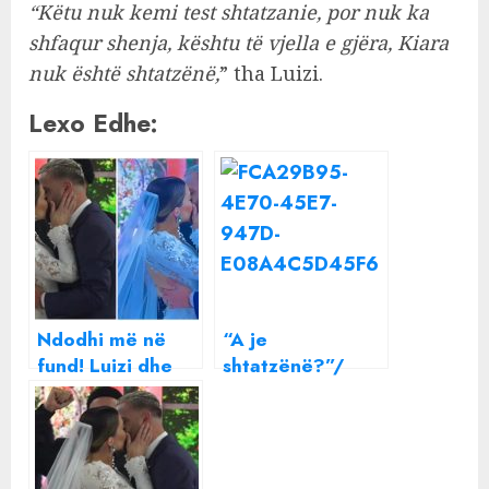
“Këtu nuk kemi test shtatzanie, por nuk ka
shfaqur shenja, kështu të vjella e gjëra, Kiara
nuk është shtatzënë,
” tha Luizi.
Lexo Edhe:
Ndodhi më në
“A je
fund! Luizi dhe
shtatzënë?”/
Kiara japin
Ndjekësi i bën
puthjen e parë
pyetjen e
papritur, Rozana
Radi i jep