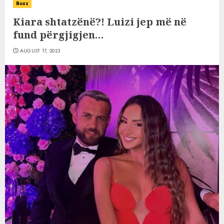
Buzz
Kiara shtatzënë?! Luizi jep më në
fund përgjigjen…
AUGUST 17, 2023