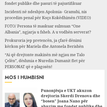
fondet publike dhe pasuri të pajustifikuar
Incidenti në ndeshjen Apolonia- Gramshi, nis
procedim penal për Koço Kokëdhimën (VIDEO)
FOTO/ Persona të maskuar sulmuan “One
Albania”, ngjarja u fsheh. A u vodhën serverat?
Prokuroria jep pretencën, ja çfarë dënimi
kërkon për Mariela dhe Antonela Berishën
“Ai që drejtonte makinën më ngjau me Talo
Çelën”, dëshmia e Nuredin Dumanit flet për
PERSONAT që e plagosën!
MOS I HUMBISNI
Punonjësja e UKT akuzon
drejtorin Skerdi Drenova dhe
“bosen” Joana Nano për
abuzim me fondet publike dhe