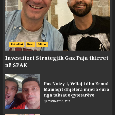
Aktualitet
Buzz
Slider
Investitori Strategjik Gaz Paja thirret
në SPAK
Pas Noizy-t, Veliaj i dha Ermal
Mamaqit dhjetëra mijëra euro
nga taksat e qytetarëve
FEBRUARY 18, 2025