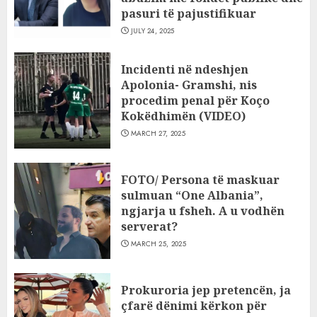
pasuri të pajustifikuar
JULY 24, 2025
Incidenti në ndeshjen
Apolonia- Gramshi, nis
procedim penal për Koço
Kokëdhimën (VIDEO)
MARCH 27, 2025
FOTO/ Persona të maskuar
sulmuan “One Albania”,
ngjarja u fsheh. A u vodhën
serverat?
MARCH 25, 2025
Prokuroria jep pretencën, ja
çfarë dënimi kërkon për