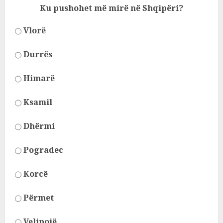
Ku pushohet më mirë në Shqipëri?
Vlorë
Durrës
Himarë
Ksamil
Dhërmi
Pogradec
Korcë
Përmet
Velipojë