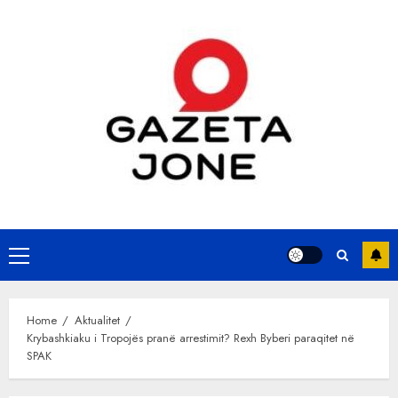
Skip
to
content
Primary
Menu
Home
Aktualitet
Krybashkiaku i Tropojës pranë arrestimit? Rexh Byberi paraqitet në
SPAK