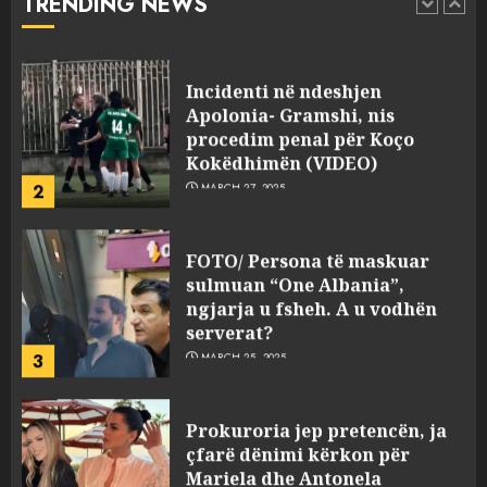
TRENDING NEWS
pasuri të pajustifikuar
1
JULY 24, 2025
Incidenti në ndeshjen
Apolonia- Gramshi, nis
procedim penal për Koço
Kokëdhimën (VIDEO)
2
MARCH 27, 2025
FOTO/ Persona të maskuar
sulmuan “One Albania”,
ngjarja u fsheh. A u vodhën
serverat?
3
MARCH 25, 2025
Prokuroria jep pretencën, ja
çfarë dënimi kërkon për
Mariela dhe Antonela