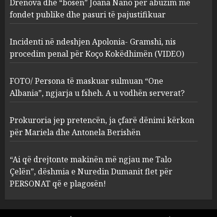
procedim penal për Koço
Drenova dhe “bosen” Joana Nano për abuzim me
Kokëdhimën (VIDEO)
fondet publike dhe pasuri të pajustifikuar
2
MARCH 27, 2025
Incidenti në ndeshjen Apolonia- Gramshi, nis
procedim penal për Koço Kokëdhimën (VIDEO)
FOTO/ Persona të maskuar
sulmuan “One Albania”,
ngjarja u fsheh. A u vodhën
FOTO/ Persona të maskuar sulmuan “One
serverat?
Albania”, ngjarja u fsheh. A u vodhën serverat?
3
MARCH 25, 2025
Prokuroria jep pretencën, ja çfarë dënimi kërkon
Prokuroria jep pretencën, ja
për Mariela dhe Antonela Berishën
çfarë dënimi kërkon për
Mariela dhe Antonela
“Ai që drejtonte makinën më ngjau me Talo
Berishën
Çelën”, dëshmia e Nuredin Dumanit flet për
4
MARCH 25, 2025
PERSONAT që e plagosën!
“Ai që drejtonte makinën më