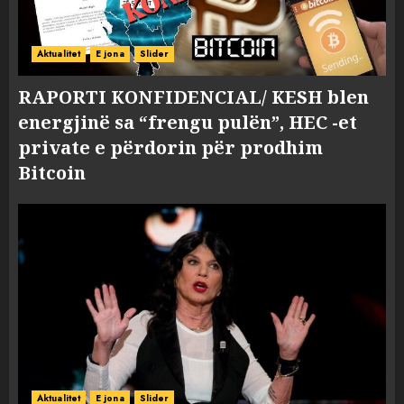
Aktualitet
E jona
Slider
RAPORTI KONFIDENCIAL/ KESH blen
energjinë sa “frengu pulën”, HEC -et
private e përdorin për prodhim
Bitcoin
Aktualitet
E jona
Slider