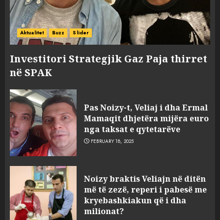
Aktualitet
Buzz
Slider
Investitori Strategjik Gaz Paja thirret
në SPAK
Pas Noizy-t, Veliaj i dha Ermal
Mamaqit dhjetëra mijëra euro
nga taksat e qytetarëve
FEBRUARY 18, 2025
FOTO/ Persona të maskuar
Noizy braktis Veliajn në ditën
sulmuan “One Albania”,
më të zezë, reperi i pabesë me
ngjarja u fsheh. A u vodhën
kryebashkiakun që i dha
serverat?
milionat?
3
MARCH 25, 2025