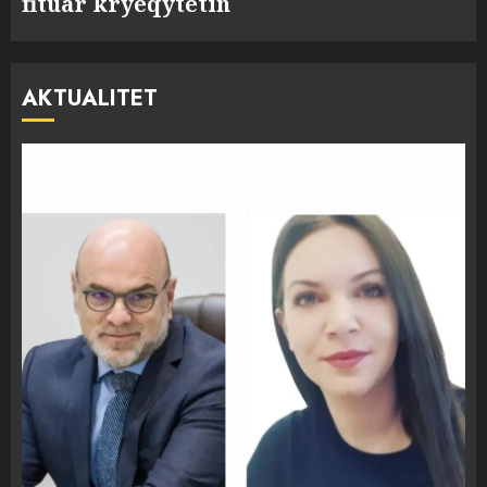
fituar kryeqytetin
AKTUALITET