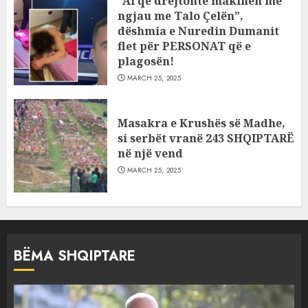
“Ai që drejtonte makinën më
ngjau me Talo Çelën”,
dëshmia e Nuredin Dumanit
flet për PERSONAT që e
plagosën!
MARCH 25, 2025
Masakra e Krushës së Madhe,
si serbët vranë 243 SHQIPTARË
në një vend
MARCH 25, 2025
BËMA SHQIPTARE