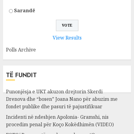
Sarandë
View Results
Polls Archive
TË FUNDIT
Punonjësja e UKT akuzon drejtorin Skerdi
Drenova dhe “bosen” Joana Nano për abuzim me
fondet publike dhe pasuri të pajustifikuar
Incidenti në ndeshjen Apolonia- Gramshi, nis
procedim penal për Koço Kokëdhimën (VIDEO)