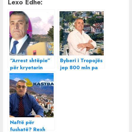
Lexo Edhe:
“Arrest shtëpie”
Byberi i Tropojës
për kryetarin
jep 800 mln pa
socialist i
garë, fiton oferta
Bashkisë së
më e shtrenjtë
Tropojës, Rexh
Byberi dhe
zëvendësi i tij! Ja
për se akuzohen
nga SPAK
Naftë për
fushatë? Rexh