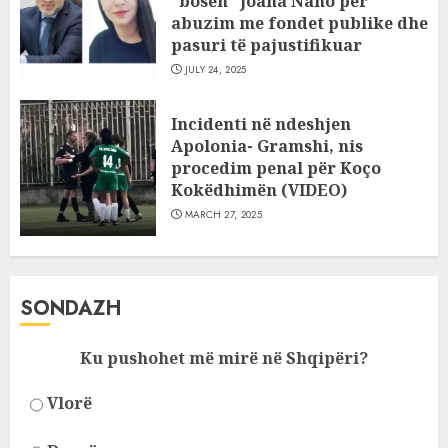
“bosen” Joana Nano për
abuzim me fondet publike dhe
pasuri të pajustifikuar
JULY 24, 2025
Incidenti në ndeshjen
Apolonia- Gramshi, nis
procedim penal për Koço
Kokëdhimën (VIDEO)
MARCH 27, 2025
SONDAZH
Ku pushohet më mirë në Shqipëri?
Vlorë