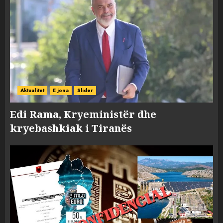
Aktualitet
E jona
Slider
Edi Rama, Kryeministër dhe
kryebashkiak i Tiranës