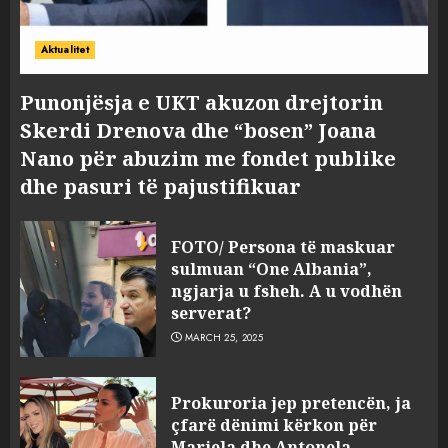
Aktualitet
Punonjësja e UKT akuzon drejtorin
Skerdi Drenova dhe “bosen” Joana
Nano për abuzim me fondet publike
dhe pasuri të pajustifikuar
FOTO/ Persona të maskuar
sulmuan “One Albania”,
ngjarja u fsheh. A u vodhën
serverat?
MARCH 25, 2025
Prokuroria jep pretencën, ja
çfarë dënimi kërkon për
Mariela dhe Antonela