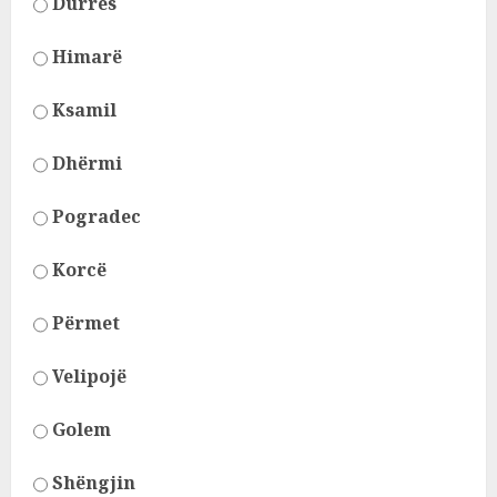
Durrës
Himarë
Ksamil
Dhërmi
Pogradec
Korcë
Përmet
Velipojë
Golem
Shëngjin