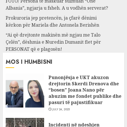
FOTO/ Persona të maskuar sulmuan “One
Albania”, ngjarja u fsheh. A u vodhën serverat?
Prokuroria jep pretencën, ja çfarë dënimi
kërkon për Mariela dhe Antonela Berishën
“Ai që drejtonte makinën më ngjau me Talo
Çelën”, dëshmia e Nuredin Dumanit flet për
PERSONAT që e plagosën!
MOS I HUMBISNI
Punonjësja e UKT akuzon
drejtorin Skerdi Drenova dhe
“bosen” Joana Nano për
abuzim me fondet publike dhe
pasuri të pajustifikuar
JULY 24, 2025
Incidenti në ndeshjen