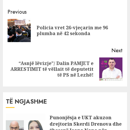
Byberi firmos 120
Continue
milionë lekë pa
Previous
garë për
Reading
Kastratin, tender
Policia vret 26-vjeçarin me 96
Pre
i “kuq” në
plumba në 42 sekonda
pos
Tropojë
Next
“Asnjë lëvizje”/ Dalin PAMJET e
Next
ARRESTIMIT të vëllait të deputetit
post:
të PS në Lezhë!
TË NGJASHME
Punonjësja e UKT akuzon
drejtorin Skerdi Drenova dhe