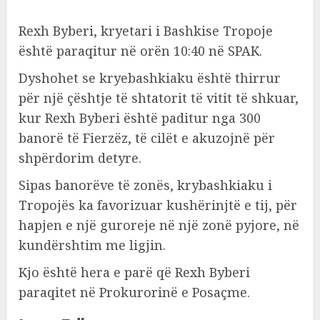
Rexh Byberi, kryetari i Bashkise Tropoje
është paraqitur në orën 10:40 në SPAK.
Dyshohet se kryebashkiaku është thirrur
për një çështje të shtatorit të vitit të shkuar,
kur Rexh Byberi është paditur nga 300
banorë të Fierzëz, të cilët e akuzojnë për
shpërdorim detyre.
Sipas banorëve të zonës, krybashkiaku i
Tropojës ka favorizuar kushërinjtë e tij, për
hapjen e një guroreje në një zonë pyjore, në
kundërshtim me ligjin.
Kjo është hera e parë që Rexh Byberi
paraqitet në Prokurorinë e Posaçme.