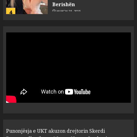
Berishën
4
MARCH 25, 2025
“Ai që drejtonte makinën më
ngjau me Talo Çelën”,
dëshmia e Nuredin Dumanit
flet për PERSONAT që e
plagosën!
5
MARCH 25, 2025
Punonjësja e UKT akuzon
drejtorin Skerdi Drenova dhe
“bosen” Joana Nano për
abuzim me fondet publike dhe
pasuri të pajustifikuar
1
JULY 24, 2025
Incidenti në ndeshjen
Punonjësja e UKT akuzon drejtorin Skerdi
Apolonia- Gramshi, nis