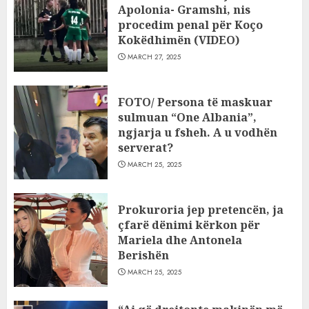
Apolonia- Gramshi, nis
procedim penal për Koço
Kokëdhimën (VIDEO)
MARCH 27, 2025
FOTO/ Persona të maskuar
sulmuan “One Albania”,
ngjarja u fsheh. A u vodhën
serverat?
MARCH 25, 2025
Prokuroria jep pretencën, ja
çfarë dënimi kërkon për
Mariela dhe Antonela
Berishën
MARCH 25, 2025