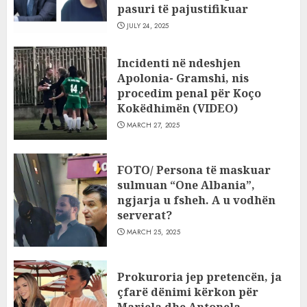
pasuri të pajustifikuar
JULY 24, 2025
Incidenti në ndeshjen
Apolonia- Gramshi, nis
procedim penal për Koço
Kokëdhimën (VIDEO)
MARCH 27, 2025
FOTO/ Persona të maskuar
sulmuan “One Albania”,
ngjarja u fsheh. A u vodhën
serverat?
MARCH 25, 2025
Prokuroria jep pretencën, ja
çfarë dënimi kërkon për