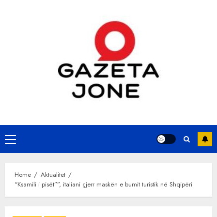
Skip
to
content
Primary
Menu
Home
Aktualitet
“Ksamili i pisët””, italiani çjerr maskën e bumit turistik në Shqipëri