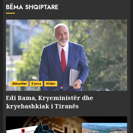
BËMA SHQIPTARE
Aktualitet
E jona
Slider
Edi Rama, Kryeministër dhe
kryebashkiak i Tiranës