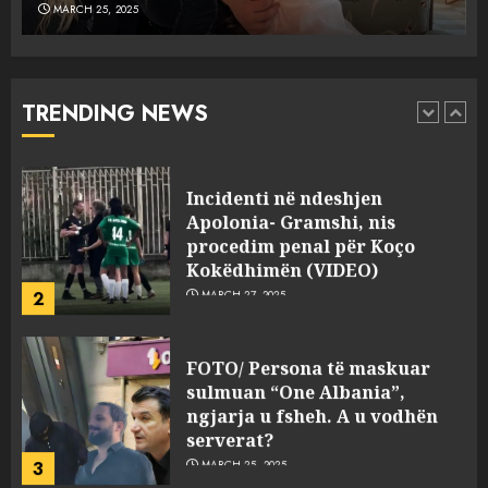
MARCH 25, 2025
Punonjësja e UKT akuzon
drejtorin Skerdi Drenova dhe
“bosen” Joana Nano për
abuzim me fondet publike dhe
TRENDING NEWS
pasuri të pajustifikuar
1
JULY 24, 2025
Incidenti në ndeshjen
Apolonia- Gramshi, nis
procedim penal për Koço
Kokëdhimën (VIDEO)
2
MARCH 27, 2025
FOTO/ Persona të maskuar
sulmuan “One Albania”,
ngjarja u fsheh. A u vodhën
serverat?
3
MARCH 25, 2025