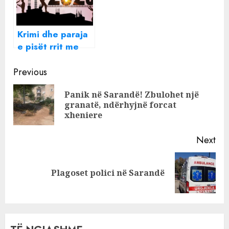
qeverisë për
Teatrin, më
nxorën në tako 4
Krimi dhe paraja
vite
e pisët rrit me
15% çmimet e
Continue
apartamenteve
Previous
në Shqipëri gjatë
Reading
Panik në Sarandë! Zbulohet një
vitit 2025
Pre
granatë, ndërhyjnë forcat
pos
xheniere
Next
Next
Plagoset polici në Sarandë
post: