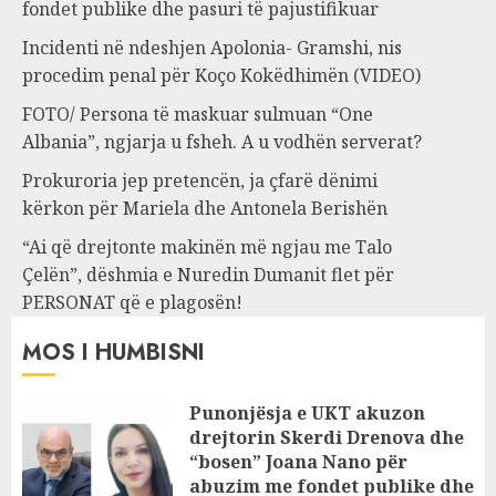
fondet publike dhe pasuri të pajustifikuar
Incidenti në ndeshjen Apolonia- Gramshi, nis
procedim penal për Koço Kokëdhimën (VIDEO)
FOTO/ Persona të maskuar sulmuan “One
Albania”, ngjarja u fsheh. A u vodhën serverat?
Prokuroria jep pretencën, ja çfarë dënimi
kërkon për Mariela dhe Antonela Berishën
“Ai që drejtonte makinën më ngjau me Talo
Çelën”, dëshmia e Nuredin Dumanit flet për
PERSONAT që e plagosën!
MOS I HUMBISNI
Punonjësja e UKT akuzon
drejtorin Skerdi Drenova dhe
“bosen” Joana Nano për
abuzim me fondet publike dhe