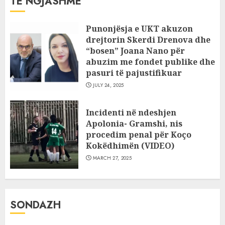
TË NGJASHME
Punonjësja e UKT akuzon
drejtorin Skerdi Drenova dhe
“bosen” Joana Nano për
abuzim me fondet publike dhe
pasuri të pajustifikuar
JULY 24, 2025
Incidenti në ndeshjen
Apolonia- Gramshi, nis
procedim penal për Koço
Kokëdhimën (VIDEO)
MARCH 27, 2025
SONDAZH