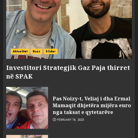
Aktualitet
Buzz
Slider
Investitori Strategjik Gaz Paja thirret
në SPAK
Pas Noizy-t, Veliaj i dha Ermal
Mamaqit dhjetëra mijëra euro
nga taksat e qytetarëve
FEBRUARY 18, 2025
FOTO/ Persona të maskuar