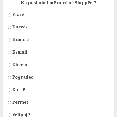
Ku pushohet më mirë në Shqipëri?
Vlorë
Durrës
Himarë
Ksamil
Dhërmi
Pogradec
Korcë
Përmet
Velipojë