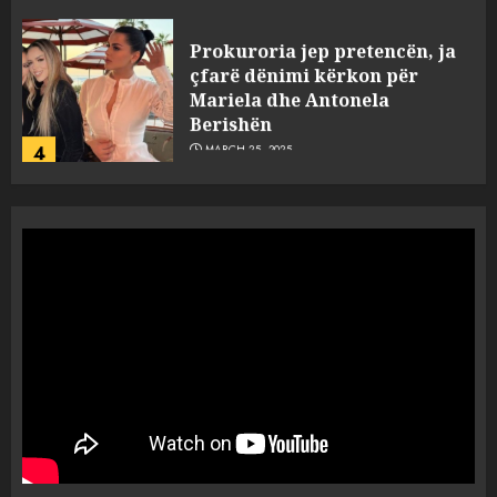
Prokuroria jep pretencën, ja
çfarë dënimi kërkon për
Mariela dhe Antonela
Berishën
4
MARCH 25, 2025
“Ai që drejtonte makinën më
ngjau me Talo Çelën”,
dëshmia e Nuredin Dumanit
flet për PERSONAT që e
plagosën!
5
MARCH 25, 2025
Punonjësja e UKT akuzon
drejtorin Skerdi Drenova dhe
“bosen” Joana Nano për
abuzim me fondet publike dhe
pasuri të pajustifikuar
1