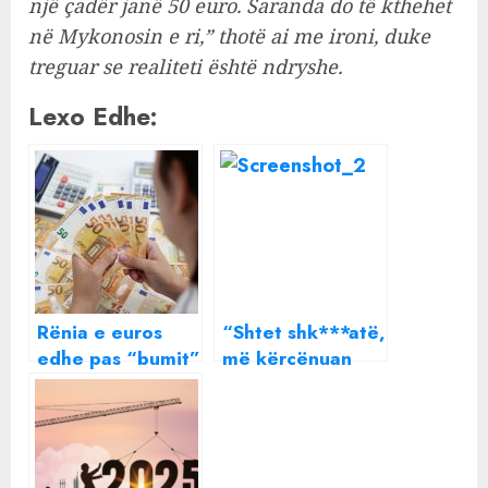
një çadër janë 50 euro. Saranda do të kthehet
në Mykonosin e ri,” thotë ai me ironi, duke
treguar se realiteti është ndryshe.
Lexo Edhe:
Rënia e euros
“Shtet shk***atë,
edhe pas “bumit”
më kërcënuan
turistik, pastrim
djalin me burg”/
parash… apo?
Bujar Asqeriu iu
‘çjerr maskën’:
Fola kundër