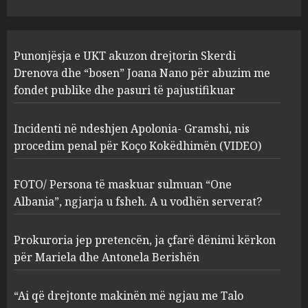
JULY 24, 2025
Incidenti në ndeshjen
Punonjësja e UKT akuzon drejtorin Skerdi
Apolonia- Gramshi, nis
procedim penal për Koço
Drenova dhe “bosen” Joana Nano për abuzim me
Kokëdhimën (VIDEO)
fondet publike dhe pasuri të pajustifikuar
2
MARCH 27, 2025
Incidenti në ndeshjen Apolonia- Gramshi, nis
procedim penal për Koço Kokëdhimën (VIDEO)
FOTO/ Persona të maskuar
sulmuan “One Albania”,
ngjarja u fsheh. A u vodhën
FOTO/ Persona të maskuar sulmuan “One
serverat?
Albania”, ngjarja u fsheh. A u vodhën serverat?
3
MARCH 25, 2025
Prokuroria jep pretencën, ja çfarë dënimi kërkon
Prokuroria jep pretencën, ja
për Mariela dhe Antonela Berishën
çfarë dënimi kërkon për
Mariela dhe Antonela
“Ai që drejtonte makinën më ngjau me Talo
Berishën