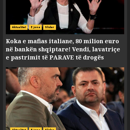
Aktualitet
E jona
Slider
Koka e mafias italiane, 80 milion euro
në bankën shqiptare! Vendi, lavatriçe
e pastrimit të PARAVE të drogës
Aktualitet
E jona
Slider