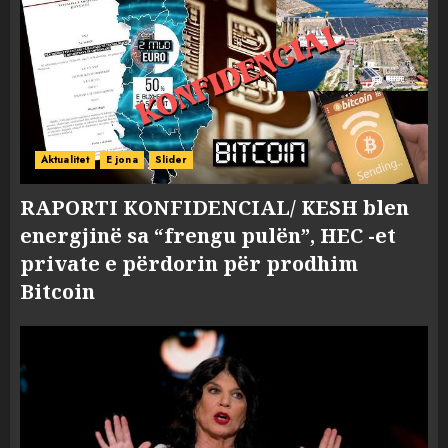
Aktualitet
E jona
Slider
RAPORTI KONFIDENCIAL/ KESH blen
energjinë sa “frengu pulën”, HEC -et
private e përdorin për prodhim
Bitcoin