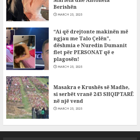
Mariela dhe Antonela
Berishën
MARCH 25, 2025
“Ai që drejtonte makinën më
ngjau me Talo Çelën”,
dëshmia e Nuredin Dumanit
flet për PERSONAT që e
plagosën!
MARCH 25, 2025
Masakra e Krushës së Madhe,
si serbët vranë 243 SHQIPTARË
në një vend
MARCH 25, 2025