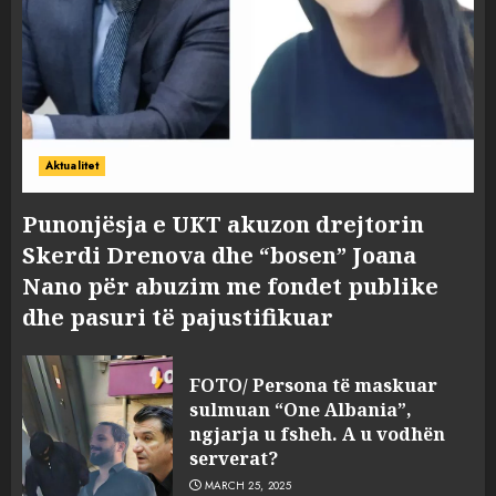
Aktualitet
Punonjësja e UKT akuzon drejtorin
Skerdi Drenova dhe “bosen” Joana
Nano për abuzim me fondet publike
dhe pasuri të pajustifikuar
FOTO/ Persona të maskuar
sulmuan “One Albania”,
ngjarja u fsheh. A u vodhën
serverat?
MARCH 25, 2025