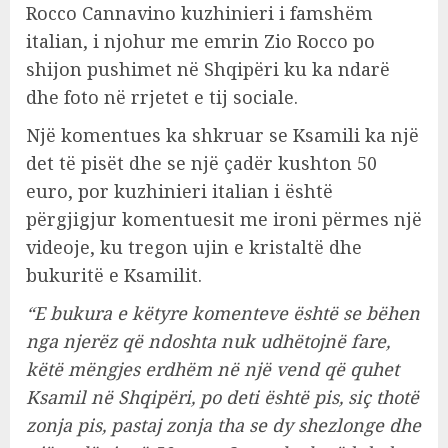
Rocco Cannavino kuzhinieri i famshëm
italian, i njohur me emrin Zio Rocco po
shijon pushimet në Shqipëri ku ka ndarë
dhe foto në rrjetet e tij sociale.
Një komentues ka shkruar se Ksamili ka një
det të pisët dhe se një çadër kushton 50
euro, por kuzhinieri italian i është
përgjigjur komentuesit me ironi përmes një
videoje, ku tregon ujin e kristaltë dhe
bukuritë e Ksamilit.
“E bukura e këtyre komenteve është se bëhen
nga njerëz që ndoshta nuk udhëtojnë fare,
këtë mëngjes erdhëm në një vend që quhet
Ksamil në Shqipëri, po deti është pis, siç thotë
zonja pis, pastaj zonja tha se dy shezlonge dhe