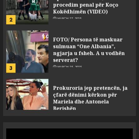
Kokëdhimën (VIDEO)
2
MARCH 27, 2025
FOTO/ Persona të maskuar
sulmuan “One Albania”,
ngjarja u fsheh. A u vodhën
serverat?
3
MARCH 25, 2025
Prokuroria jep pretencën, ja
çfarë dënimi kërkon për
Mariela dhe Antonela
Berishën
4
MARCH 25, 2025
“Ai që drejtonte makinën më
ngjau me Talo Çelën”,
dëshmia e Nuredin Dumanit