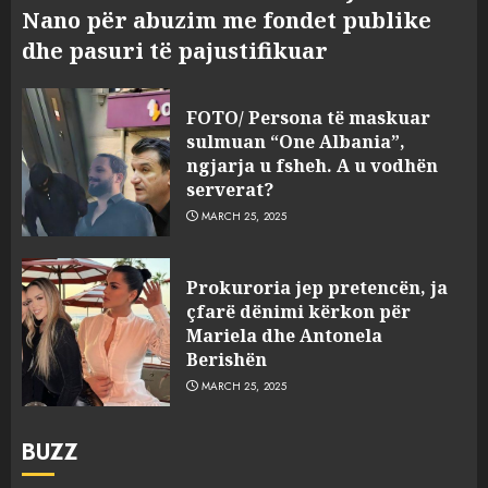
Nano për abuzim me fondet publike
dhe pasuri të pajustifikuar
FOTO/ Persona të maskuar
sulmuan “One Albania”,
ngjarja u fsheh. A u vodhën
serverat?
MARCH 25, 2025
Prokuroria jep pretencën, ja
çfarë dënimi kërkon për
Mariela dhe Antonela
Berishën
MARCH 25, 2025
BUZZ