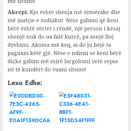
më shumë.
Akrepi.
Kjo është shenja më zemërake dhe
më inatçie e zodiakut. Nëse gabimi që keni
bërë është vërtet i rëndë, një person i kësaj
shenjë nuk do ua falë kurrë, pa asnjë lloj
dyshimi. Akoma më keq, ai do ju bëjë ta
paguani këtë gjë. Nëse e ndieni se keni bërë
diçka gabim më mirë largohuni vetë sepse
në të kundërt do vuani shumë
Lexo Edhe: