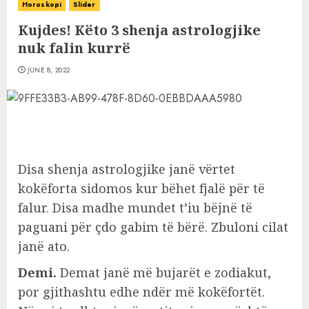
Horoskopi
Slider
Kujdes! Këto 3 shenja astrologjike
nuk falin kurrë
JUNE 8, 2022
Disa shenja astrologjike janë vërtet
kokëforta sidomos kur bëhet fjalë për të
falur. Disa madhe mundet t’iu bëjnë të
paguani për çdo gabim të bërë. Zbuloni cilat
janë ato.
Demi.
Demat janë më bujarët e zodiakut,
por gjithashtu edhe ndër më kokëfortët.