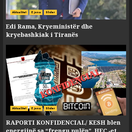
Aktualitet
E jona
Slider
Edi Rama, Kryeministër dhe
kryebashkiak i Tiranës
Aktualitet
E jona
Slider
RAPORTI KONFIDENCIAL/ KESH blen
energjinë sa “frengu pulën”, HEC -et