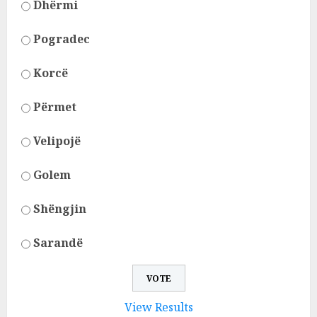
Dhërmi
Pogradec
Korcë
Përmet
Velipojë
Golem
Shëngjin
Sarandë
View Results