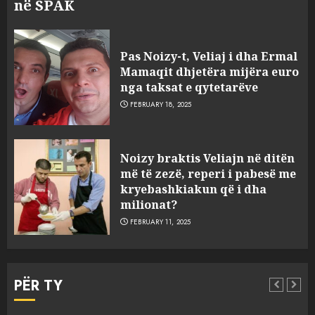
në SPAK
Pas Noizy-t, Veliaj i dha Ermal
Mamaqit dhjetëra mijëra euro
nga taksat e qytetarëve
FEBRUARY 18, 2025
FOTO/ Persona të maskuar
Noizy braktis Veliajn në ditën
sulmuan “One Albania”,
më të zezë, reperi i pabesë me
ngjarja u fsheh. A u vodhën
kryebashkiakun që i dha
serverat?
milionat?
3
MARCH 25, 2025
FEBRUARY 11, 2025
Prokuroria jep pretencën, ja
çfarë dënimi kërkon për
PËR TY
Mariela dhe Antonela
Berishën