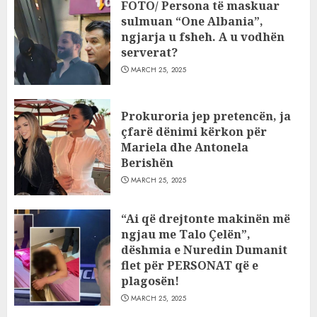
FOTO/ Persona të maskuar
sulmuan “One Albania”,
ngjarja u fsheh. A u vodhën
serverat?
MARCH 25, 2025
Prokuroria jep pretencën, ja
çfarë dënimi kërkon për
Mariela dhe Antonela
Berishën
MARCH 25, 2025
“Ai që drejtonte makinën më
ngjau me Talo Çelën”,
dëshmia e Nuredin Dumanit
flet për PERSONAT që e
plagosën!
MARCH 25, 2025