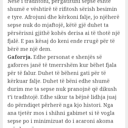
Nëse i tradhtoni, përgatituni sepse është
shumë e vështirë të rifitosh sërish besimin
e tyre. Afrojuni dhe kërkoni falje, jo njëherë
sepse nuk do mjaftojë, këtë gjë duhet ta
përsërisni gjithë kohës derisa ai të thotë një
fjalë. E pas kësaj do keni ende rrugë për të
bërë me një dem.
Gaforrja.
Edhe personat e shenjës së
gaforres janë të tmerrshëm kur bëhet fjala
për të falur. Duhet të bëheni gati për të
kërkuar falje. Duhet të bëni edhe shumë
durim me ta sepse nuk pranojnë që dikush
t’i tradhtojë. Edhe sikur ta bëjnë lidhja juaj
do përndiqet përherë nga kjo histori. Nga
ana tjetër mos i shihni gabimet si të vogla
sepse po i minimizuat do i acaroni akoma