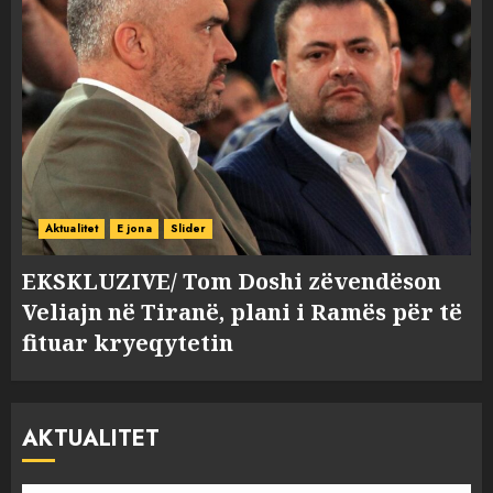
Aktualitet
E jona
Slider
EKSKLUZIVE/ Tom Doshi zëvendëson
Veliajn në Tiranë, plani i Ramës për të
fituar kryeqytetin
AKTUALITET