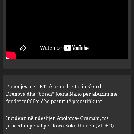
flet për PERSONAT që e
plagosën!
5
MARCH 25, 2025
Punonjësja e UKT akuzon
drejtorin Skerdi Drenova dhe
“bosen” Joana Nano për
abuzim me fondet publike dhe
pasuri të pajustifikuar
1
JULY 24, 2025
Incidenti në ndeshjen
Punonjësja e UKT akuzon drejtorin Skerdi
Apolonia- Gramshi, nis
procedim penal për Koço
Drenova dhe “bosen” Joana Nano për abuzim me
Kokëdhimën (VIDEO)
fondet publike dhe pasuri të pajustifikuar
2
MARCH 27, 2025
Incidenti në ndeshjen Apolonia- Gramshi, nis
procedim penal për Koço Kokëdhimën (VIDEO)
FOTO/ Persona të maskuar
sulmuan “One Albania”,