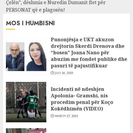
Çelën”, dëshmia e Nuredin Dumanit flet për
PERSONAT që e plagosën!
MOS I HUMBISNI
Punonjësja e UKT akuzon
drejtorin Skerdi Drenova dhe
“bosen” Joana Nano për
abuzim me fondet publike dhe
pasuri të pajustifikuar
JULY 24, 2025
Incidenti në ndeshjen
Apolonia- Gramshi, nis
procedim penal për Koço
Kokëdhimën (VIDEO)
MARCH 27, 2025