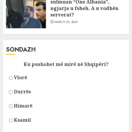
sulmuan “One Albania”,
ngjarja u fsheh. A u vodhën
serverat?
MARCH 25, 2025
SONDAZH
Ku pushohet më mirë në Shqipëri?
Vlorë
Durrës
Himarë
Ksamil