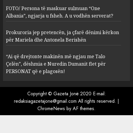
ngjarja u fsheh. A u vodhën
FOTO/ Persona të maskuar sulmuan “One
serverat?
Albania”, ngjarja u fsheh. A u vodhën serverat?
3
MARCH 25, 2025
Prokuroria jep pretencën, ja çfarë dënimi kërkon
Prokuroria jep pretencën, ja
për Mariela dhe Antonela Berishën
çfarë dënimi kërkon për
Mariela dhe Antonela
“Ai që drejtonte makinën më ngjau me Talo
Berishën
Çelën”, dëshmia e Nuredin Dumanit flet për
4
MARCH 25, 2025
PERSONAT që e plagosën!
“Ai që drejtonte makinën më
ngjau me Talo Çelën”,
Copyright © Gazeta Jonë 2020 E-mail:
dëshmia e Nuredin Dumanit
redaksiagazetajone@gmail.com
All rights reserved.
|
flet për PERSONAT që e
ChromeNews
by AF themes.
plagosën!
5
MARCH 25, 2025