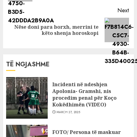
Next
Nëse doni para borxh, merrini te
Next
këto shenja horoskopi
post:
TË NGJASHME
Incidenti në ndeshjen
Apolonia- Gramshi, nis
procedim penal për Koço
Kokëdhimën (VIDEO)
MARCH 27, 2025
FOTO/ Persona të maskuar