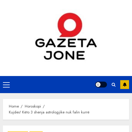
Skip
to
content
Primary
Menu
Home
Horoskopi
Kujdes! Këto 3 shenja astrologjike nuk falin kurrë