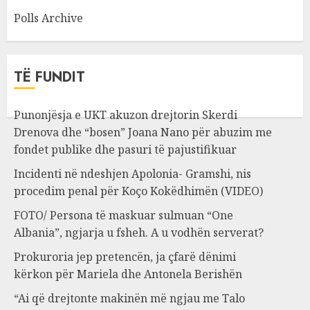
Polls Archive
TË FUNDIT
Punonjësja e UKT akuzon drejtorin Skerdi
Drenova dhe “bosen” Joana Nano për abuzim me
fondet publike dhe pasuri të pajustifikuar
Incidenti në ndeshjen Apolonia- Gramshi, nis
procedim penal për Koço Kokëdhimën (VIDEO)
FOTO/ Persona të maskuar sulmuan “One
Albania”, ngjarja u fsheh. A u vodhën serverat?
Prokuroria jep pretencën, ja çfarë dënimi
kërkon për Mariela dhe Antonela Berishën
“Ai që drejtonte makinën më ngjau me Talo