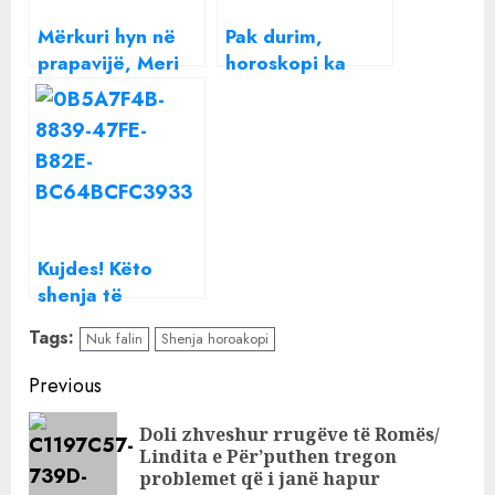
Mërkuri hyn në
Pak durim,
prapavijë, Meri
horoskopi ka
Shehu
rezervuar
paralajmëron
surpriza për ju,
këto shenja të
këto shenja
kenë kujdes
duhet të bëjnë
kujdes
Kujdes! Këto
shenja të
Horoskopit do të
Tags:
Nuk falin
Shenja horoakopi
kenë probleme
financiare në
Continue
Previous
ditët në vijim
Reading
Doli zhveshur rrugëve të Romës/
Pre
Lindita e Për’puthen tregon
pos
problemet që i janë hapur