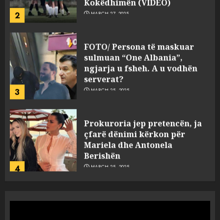
2
MARCH 27, 2025
FOTO/ Persona të maskuar
sulmuan “One Albania”,
ngjarja u fsheh. A u vodhën
serverat?
3
MARCH 25, 2025
Prokuroria jep pretencën, ja
çfarë dënimi kërkon për
Mariela dhe Antonela
Berishën
4
MARCH 25, 2025
“Ai që drejtonte makinën më
ngjau me Talo Çelën”,
dëshmia e Nuredin Dumanit