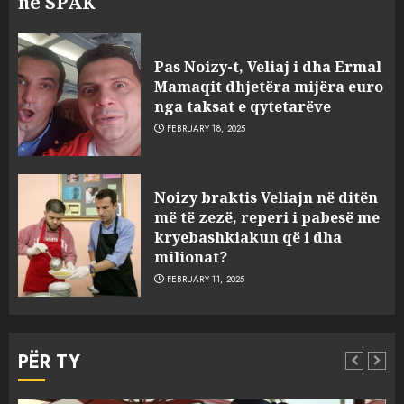
në SPAK
Pas Noizy-t, Veliaj i dha Ermal
Mamaqit dhjetëra mijëra euro
nga taksat e qytetarëve
FEBRUARY 18, 2025
FOTO/ Persona të maskuar
Noizy braktis Veliajn në ditën
sulmuan “One Albania”,
më të zezë, reperi i pabesë me
ngjarja u fsheh. A u vodhën
kryebashkiakun që i dha
serverat?
milionat?
3
MARCH 25, 2025
FEBRUARY 11, 2025
Prokuroria jep pretencën, ja
çfarë dënimi kërkon për
PËR TY
Mariela dhe Antonela
Berishën
MARCH 25, 2025