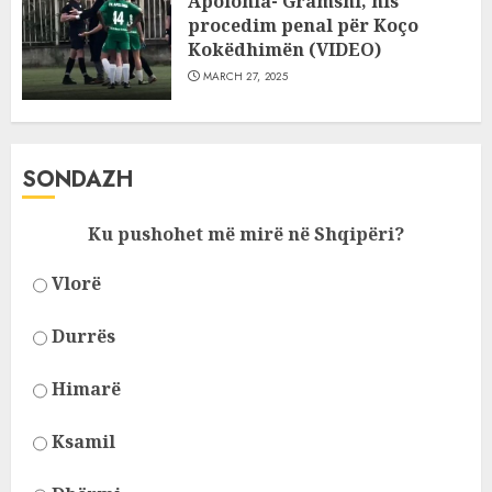
Apolonia- Gramshi, nis
procedim penal për Koço
Kokëdhimën (VIDEO)
MARCH 27, 2025
SONDAZH
Ku pushohet më mirë në Shqipëri?
Vlorë
Durrës
Himarë
Ksamil