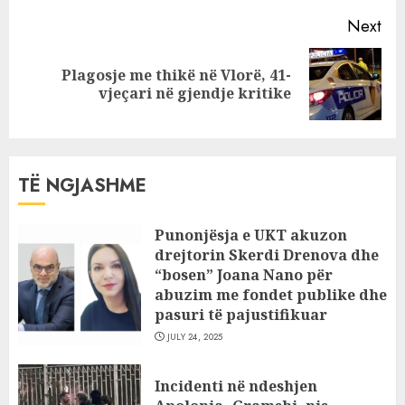
Next
Plagosje me thikë në Vlorë, 41-
Next
vjeçari në gjendje kritike
post:
TË NGJASHME
Punonjësja e UKT akuzon
drejtorin Skerdi Drenova dhe
“bosen” Joana Nano për
abuzim me fondet publike dhe
pasuri të pajustifikuar
JULY 24, 2025
Incidenti në ndeshjen