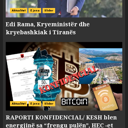
Aktualitet
E jona
Slider
Edi Rama, Kryeministër dhe
kryebashkiak i Tiranës
Aktualitet
E jona
Slider
RAPORTI KONFIDENCIAL/ KESH blen
energjinë sa “frengu pulën”, HEC -et