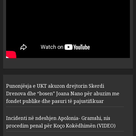
flet për PERSONAT që e
plagosën!
5
MARCH 25, 2025
Punonjësja e UKT akuzon
drejtorin Skerdi Drenova dhe
“bosen” Joana Nano për
abuzim me fondet publike dhe
pasuri të pajustifikuar
1
JULY 24, 2025
Incidenti në ndeshjen
Punonjësja e UKT akuzon drejtorin Skerdi
Apolonia- Gramshi, nis
procedim penal për Koço
Drenova dhe “bosen” Joana Nano për abuzim me
Kokëdhimën (VIDEO)
fondet publike dhe pasuri të pajustifikuar
2
MARCH 27, 2025
Incidenti në ndeshjen Apolonia- Gramshi, nis
procedim penal për Koço Kokëdhimën (VIDEO)
FOTO/ Persona të maskuar
sulmuan “One Albania”,