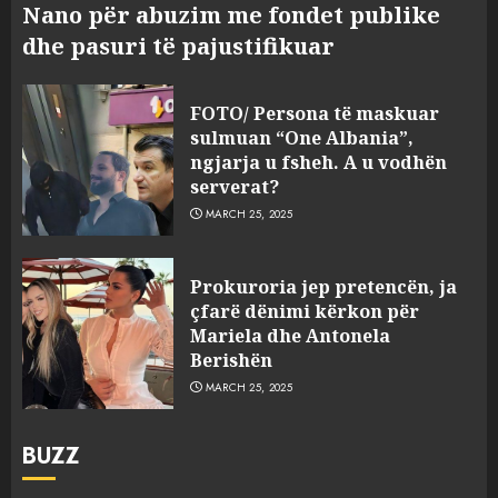
Nano për abuzim me fondet publike
dhe pasuri të pajustifikuar
FOTO/ Persona të maskuar
sulmuan “One Albania”,
ngjarja u fsheh. A u vodhën
serverat?
MARCH 25, 2025
Prokuroria jep pretencën, ja
çfarë dënimi kërkon për
Mariela dhe Antonela
Berishën
MARCH 25, 2025
BUZZ