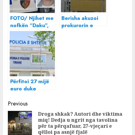
FOTO/ Njihet me
Berisha akuzoi
nofkën “Daku”,
prokurorin e
ky është Alfred
posaçëm se “liroi
Dedja që u
nga burgu”
ekzekutua për
kunatin e Altin
vdekje nga kunati
Hajrit, SPAK:
i Altin Hajrit
Tërësisht e
pavërtetë
Përfitoi 27 mijë
euro duke
vjedhur klientët e
Continue
kompanisë,
Previous
arrestohet 34-
Reading
Droga shkak? Autori dhe viktima
vjeçari në
miq! Dedja u ngrit nga tavolina
Pre
Shkodër
për ta përqafuar, 27-vjeçari e
pos
qëlloi pa asnjë fjalë