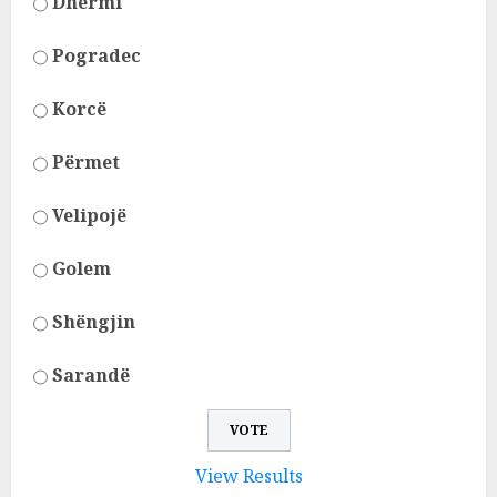
Dhërmi
Pogradec
Korcë
Përmet
Velipojë
Golem
Shëngjin
Sarandë
View Results