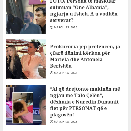
FOTO/ Persona të maskuar
sulmuan “One Albania”,
ngjarja u fsheh. A u vodhën
serverat?
MARCH 25, 2025
Prokuroria jep pretencën, ja
çfarë dënimi kërkon për
Mariela dhe Antonela
Berishën
MARCH 25, 2025
“Ai që drejtonte makinën më
ngjau me Talo Çelën”,
dëshmia e Nuredin Dumanit
flet për PERSONAT që e
plagosën!
MARCH 25, 2025