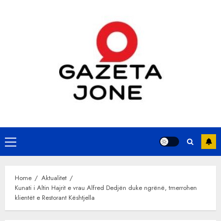
Skip
to
content
Primary
Menu
Home
Aktualitet
Kunati i Altin Hajrit e vrau Alfred Dedjën duke ngrënë, tmerrohen
klientët e Restorant Kështjella