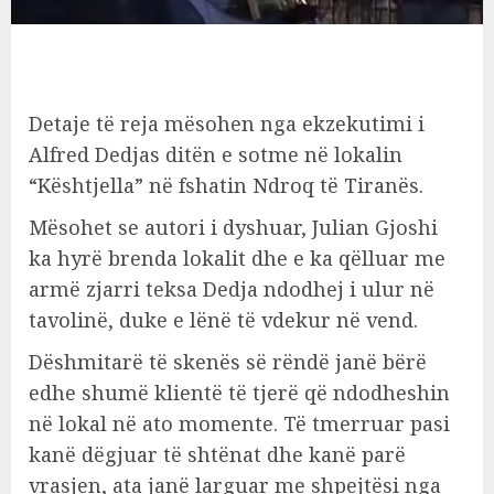
Detaje të reja mësohen nga ekzekutimi i
Alfred Dedjas ditën e sotme në lokalin
“Kështjella” në fshatin Ndroq të Tiranës.
Mësohet se autori i dyshuar, Julian Gjoshi
ka hyrë brenda lokalit dhe e ka qëlluar me
armë zjarri teksa Dedja ndodhej i ulur në
tavolinë, duke e lënë të vdekur në vend.
Dëshmitarë të skenës së rëndë janë bërë
edhe shumë klientë të tjerë që ndodheshin
në lokal në ato momente. Të tmerruar pasi
kanë dëgjuar të shtënat dhe kanë parë
vrasjen, ata janë larguar me shpejtësi nga