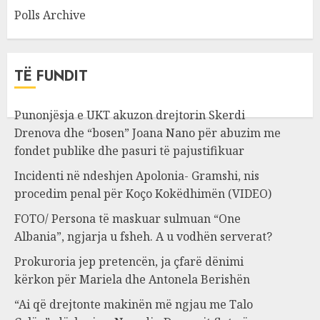
Polls Archive
TË FUNDIT
Punonjësja e UKT akuzon drejtorin Skerdi
Drenova dhe “bosen” Joana Nano për abuzim me
fondet publike dhe pasuri të pajustifikuar
Incidenti në ndeshjen Apolonia- Gramshi, nis
procedim penal për Koço Kokëdhimën (VIDEO)
FOTO/ Persona të maskuar sulmuan “One
Albania”, ngjarja u fsheh. A u vodhën serverat?
Prokuroria jep pretencën, ja çfarë dënimi
kërkon për Mariela dhe Antonela Berishën
“Ai që drejtonte makinën më ngjau me Talo