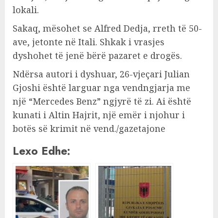
lokali.
Sakaq, mësohet se Alfred Dedja, rreth të 50-
ave, jetonte në Itali. Shkak i vrasjes
dyshohet të jenë bërë pazaret e drogës.
Ndërsa autori i dyshuar, 26-vjeçari Julian
Gjoshi është larguar nga vendngjarja me
një “Mercedes Benz” ngjyrë të zi. Ai është
kunati i Altin Hajrit, një emër i njohur i
botës së krimit në vend./gazetajone
Lexo Edhe: