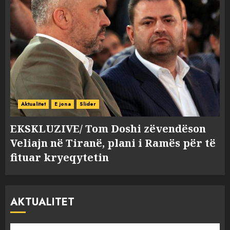
Aktualitet
E jona
Slider
EKSKLUZIVE/ Tom Doshi zëvendëson
Veliajn në Tiranë, plani i Ramës për të
fituar kryeqytetin
AKTUALITET