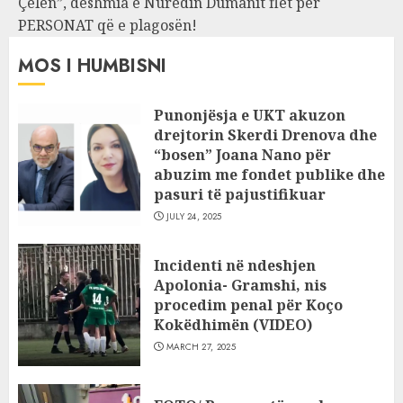
Çelën”, dëshmia e Nuredin Dumanit flet për
PERSONAT që e plagosën!
MOS I HUMBISNI
Punonjësja e UKT akuzon
drejtorin Skerdi Drenova dhe
“bosen” Joana Nano për
abuzim me fondet publike dhe
pasuri të pajustifikuar
JULY 24, 2025
Incidenti në ndeshjen
Apolonia- Gramshi, nis
procedim penal për Koço
Kokëdhimën (VIDEO)
MARCH 27, 2025