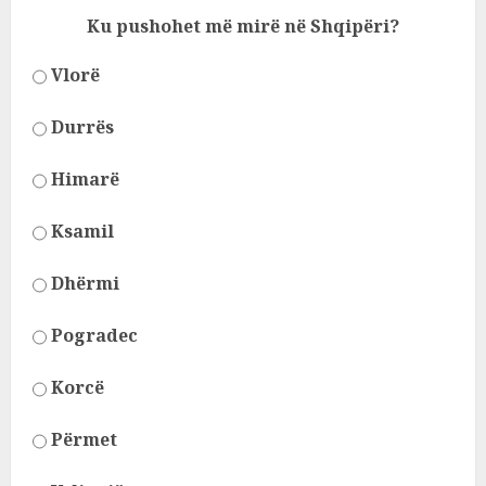
Ku pushohet më mirë në Shqipëri?
Vlorë
Durrës
Himarë
Ksamil
Dhërmi
Pogradec
Korcë
Përmet