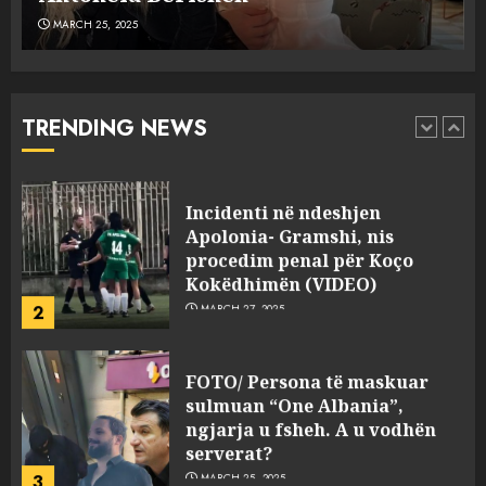
MARCH 25, 2025
Punonjësja e UKT akuzon
drejtorin Skerdi Drenova dhe
“bosen” Joana Nano për
abuzim me fondet publike dhe
TRENDING NEWS
pasuri të pajustifikuar
1
JULY 24, 2025
Incidenti në ndeshjen
Apolonia- Gramshi, nis
procedim penal për Koço
Kokëdhimën (VIDEO)
2
MARCH 27, 2025
FOTO/ Persona të maskuar
sulmuan “One Albania”,
ngjarja u fsheh. A u vodhën
serverat?
3
MARCH 25, 2025