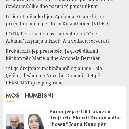
fondet publike dhe pasuri të pajustifikuar
Incidenti në ndeshjen Apolonia- Gramshi, nis
procedim penal për Koço Kokëdhimën (VIDEO)
FOTO/ Persona të maskuar sulmuan “One
Albania”, ngjarja u fsheh. A u vodhën serverat?
Prokuroria jep pretencën, ja çfarë dënimi
kërkon për Mariela dhe Antonela Berishën
“Ai që drejtonte makinën më ngjau me Talo
Çelën”, dëshmia e Nuredin Dumanit flet për
PERSONAT që e plagosën!
MOS I HUMBISNI
Punonjësja e UKT akuzon
drejtorin Skerdi Drenova dhe
“bosen” Joana Nano për