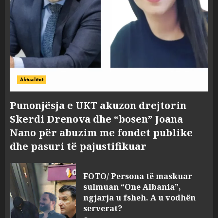
Aktualitet
Punonjësja e UKT akuzon drejtorin
Skerdi Drenova dhe “bosen” Joana
Nano për abuzim me fondet publike
dhe pasuri të pajustifikuar
FOTO/ Persona të maskuar
sulmuan “One Albania”,
ngjarja u fsheh. A u vodhën
serverat?