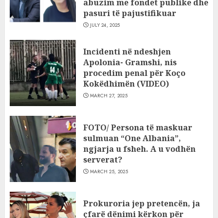
abuzim me fondet publike dhe
pasuri të pajustifikuar
JULY 24, 2025
Incidenti në ndeshjen
Apolonia- Gramshi, nis
procedim penal për Koço
Kokëdhimën (VIDEO)
MARCH 27, 2025
FOTO/ Persona të maskuar
sulmuan “One Albania”,
ngjarja u fsheh. A u vodhën
serverat?
MARCH 25, 2025
Prokuroria jep pretencën, ja
çfarë dënimi kërkon për