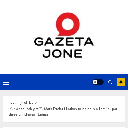
Skip
to
content
Primary
Menu
Home
Slider
‘Kur do të jesh gati?’, Mark Frroku i kërkon të bëjnë një fëmijë, por
shihni si i kthehet Rudina