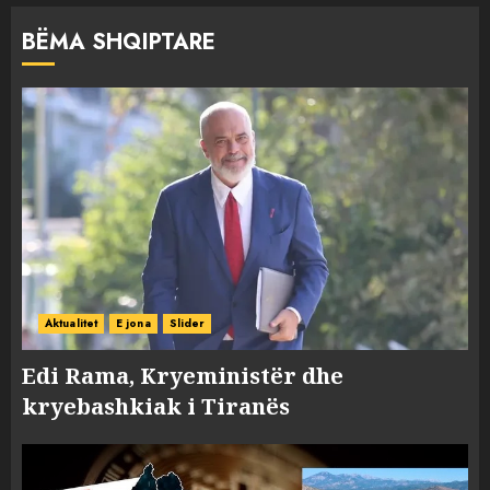
BËMA SHQIPTARE
Aktualitet
E jona
Slider
Edi Rama, Kryeministër dhe
kryebashkiak i Tiranës