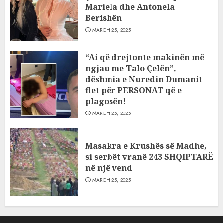
Mariela dhe Antonela
Berishën
MARCH 25, 2025
“Ai që drejtonte makinën më
ngjau me Talo Çelën”,
dëshmia e Nuredin Dumanit
flet për PERSONAT që e
plagosën!
MARCH 25, 2025
Masakra e Krushës së Madhe,
si serbët vranë 243 SHQIPTARË
në një vend
MARCH 25, 2025