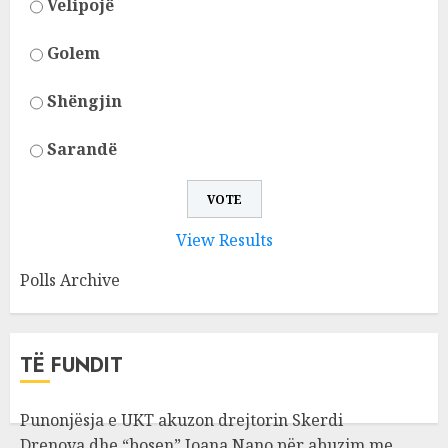
Velipojë
Golem
Shëngjin
Sarandë
View Results
Polls Archive
TË FUNDIT
Punonjësja e UKT akuzon drejtorin Skerdi
Drenova dhe “bosen” Joana Nano për abuzim me