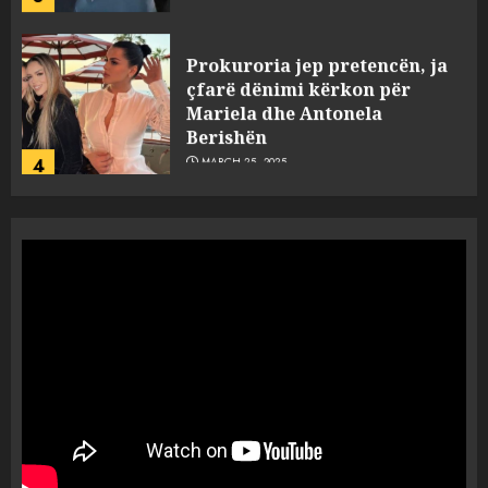
Prokuroria jep pretencën, ja
çfarë dënimi kërkon për
Mariela dhe Antonela
Berishën
4
MARCH 25, 2025
“Ai që drejtonte makinën më
ngjau me Talo Çelën”,
dëshmia e Nuredin Dumanit
flet për PERSONAT që e
plagosën!
5
MARCH 25, 2025
Punonjësja e UKT akuzon
drejtorin Skerdi Drenova dhe
“bosen” Joana Nano për
abuzim me fondet publike dhe