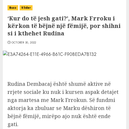
Buzz
Slider
‘Kur do të jesh gati?’, Mark Frroku i
kërkon të bëjnë një fëmijë, por shihni
si i kthehet Rudina
OCTOBER 30, 2022
Rudina Dembacaj është shumë aktive në
rrjete sociale ku nuk i kursen aspak detajet
nga martesa me Mark Frrokun. Së fundmi
aktorja ka zbuluar se Marku dëshiron të
bëjnë fëmijë, mirëpo ajo nuk është ende
gati.