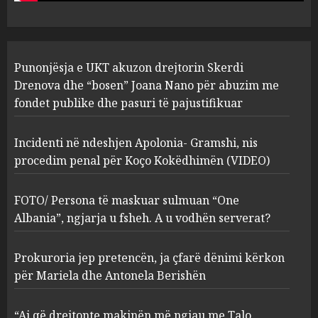
pasuri të pajustifikuar
1
JULY 24, 2025
Incidenti në ndeshjen
Punonjësja e UKT akuzon drejtorin Skerdi
Apolonia- Gramshi, nis
procedim penal për Koço
Drenova dhe “bosen” Joana Nano për abuzim me
Kokëdhimën (VIDEO)
fondet publike dhe pasuri të pajustifikuar
2
MARCH 27, 2025
Incidenti në ndeshjen Apolonia- Gramshi, nis
procedim penal për Koço Kokëdhimën (VIDEO)
FOTO/ Persona të maskuar
sulmuan “One Albania”,
ngjarja u fsheh. A u vodhën
FOTO/ Persona të maskuar sulmuan “One
serverat?
Albania”, ngjarja u fsheh. A u vodhën serverat?
3
MARCH 25, 2025
Prokuroria jep pretencën, ja çfarë dënimi kërkon
Prokuroria jep pretencën, ja
për Mariela dhe Antonela Berishën
çfarë dënimi kërkon për
Mariela dhe Antonela
“Ai që drejtonte makinën më ngjau me Talo