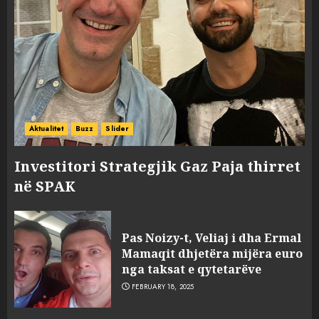
Aktualitet
Buzz
Slider
Investitori Strategjik Gaz Paja thirret
në SPAK
Pas Noizy-t, Veliaj i dha Ermal
Mamaqit dhjetëra mijëra euro
nga taksat e qytetarëve
FEBRUARY 18, 2025