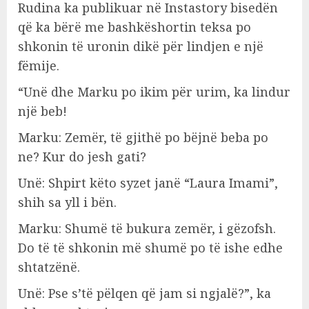
Rudina ka publikuar në Instastory bisedën
që ka bërë me bashkëshortin teksa po
shkonin të uronin dikë për lindjen e një
fëmije.
“Unë dhe Marku po ikim për urim, ka lindur
një beb!
Marku: Zemër, të gjithë po bëjnë beba po
ne? Kur do jesh gati?
Unë: Shpirt këto syzet janë “Laura Imami”,
shih sa yll i bën.
Marku: Shumë të bukura zemër, i gëzofsh.
Do të të shkonin më shumë po të ishe edhe
shtatzënë.
Unë: Pse s’të pëlqen që jam si ngjalë?”, ka