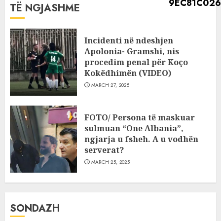
TË NGJASHME
Incidenti në ndeshjen
Apolonia- Gramshi, nis
procedim penal për Koço
Kokëdhimën (VIDEO)
MARCH 27, 2025
FOTO/ Persona të maskuar
sulmuan “One Albania”,
ngjarja u fsheh. A u vodhën
serverat?
MARCH 25, 2025
SONDAZH