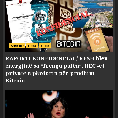
Aktualitet
E jona
Slider
RAPORTI KONFIDENCIAL/ KESH blen
energjinë sa “frengu pulën”, HEC -et
private e përdorin për prodhim
Bitcoin