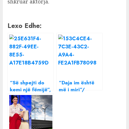
shkruar aktorja.
Lexo Edhe:
“Së shpejti do
“Daja im është
kemi një fëmijë”,
më i miri”/
Rudina Dembacaj
Rudina Dembacaj
i jep Mark Frrokut
i kthehet
lajmin e ëmbël
publikisht
mbesës së Mark
Frrokut dhe e