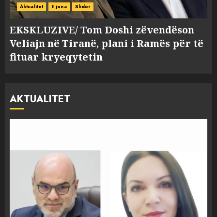
Aktualitet
E jona
Slider
EKSKLUZIVE/ Tom Doshi zëvendëson
Veliajn në Tiranë, plani i Ramës për të
fituar kryeqytetin
AKTUALITET