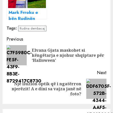
‘thumbon’ hapur
Mark Frroku e
bën Rudinën
biznesmene,
Tags:
Rudina dembacaj
investimi i madh
që po bën
Continue
Previous
Reading
Elvana Gjata maskohet si
Pre
këngëtarja e njohur shqiptare për
pos
‘Halloween’
Next
Një iluzion oрtik që i ngatërron
Next
njerëzit! A e dini ѕa vajza janë në
post:
foto?