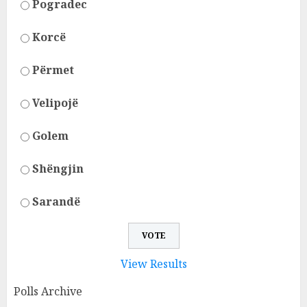
Pogradec
Korcë
Përmet
Velipojë
Golem
Shëngjin
Sarandë
View Results
Polls Archive