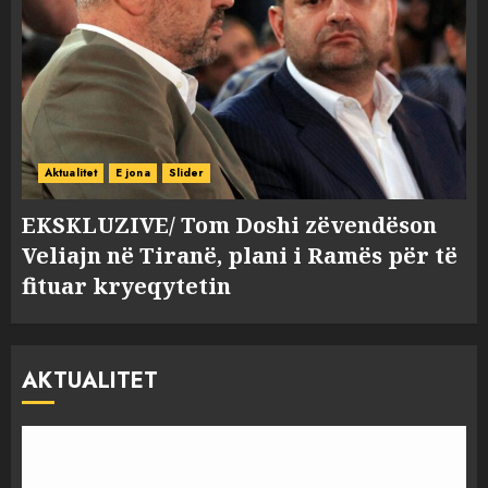
Aktualitet
E jona
Slider
EKSKLUZIVE/ Tom Doshi zëvendëson
Veliajn në Tiranë, plani i Ramës për të
fituar kryeqytetin
AKTUALITET