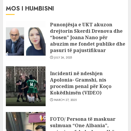
MOS I HUMBISNI
Punonjësja e UKT akuzon
drejtorin Skerdi Drenova dhe
“bosen” Joana Nano për
abuzim me fondet publike dhe
pasuri të pajustifikuar
JULY 24, 2025
Incidenti në ndeshjen
Apolonia- Gramshi, nis
procedim penal për Koço
Kokëdhimën (VIDEO)
MARCH 27, 2025
FOTO/ Persona të maskuar
sulmuan “One Albania”,