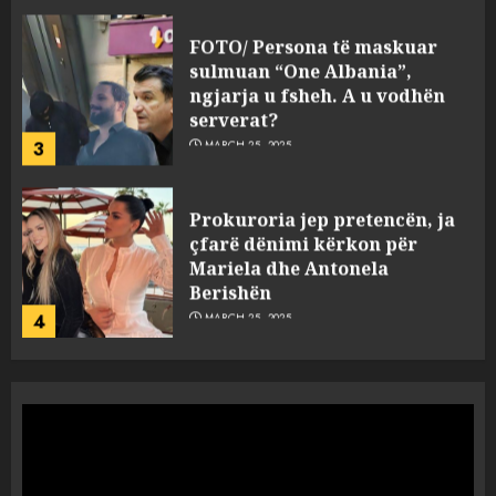
FOTO/ Persona të maskuar
sulmuan “One Albania”,
ngjarja u fsheh. A u vodhën
serverat?
3
MARCH 25, 2025
Prokuroria jep pretencën, ja
çfarë dënimi kërkon për
Mariela dhe Antonela
Berishën
4
MARCH 25, 2025
“Ai që drejtonte makinën më
ngjau me Talo Çelën”,
dëshmia e Nuredin Dumanit
flet për PERSONAT që e
plagosën!
5