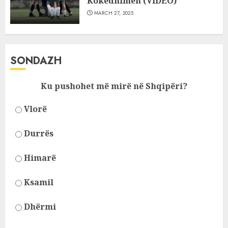
Kokëdhimën (VIDEO)
MARCH 27, 2025
SONDAZH
Ku pushohet më mirë në Shqipëri?
Vlorë
Durrës
Himarë
Ksamil
Dhërmi