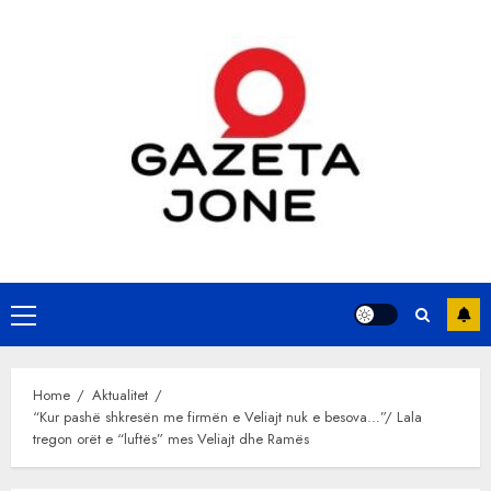
Skip
to
content
Primary
Menu
Home
Aktualitet
“Kur pashë shkresën me firmën e Veliajt nuk e besova…”/ Lala
tregon orët e “luftës” mes Veliajt dhe Ramës