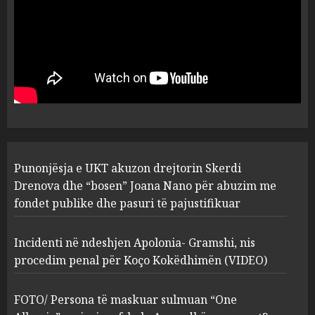
MARCH 25, 2025
Punonjësja e UKT akuzon
drejtorin Skerdi Drenova dhe
“bosen” Joana Nano për
abuzim me fondet publike dhe
pasuri të pajustifikuar
1
JULY 24, 2025
Incidenti në ndeshjen
Punonjësja e UKT akuzon drejtorin Skerdi
Apolonia- Gramshi, nis
procedim penal për Koço
Drenova dhe “bosen” Joana Nano për abuzim me
Kokëdhimën (VIDEO)
fondet publike dhe pasuri të pajustifikuar
2
MARCH 27, 2025
Incidenti në ndeshjen Apolonia- Gramshi, nis
procedim penal për Koço Kokëdhimën (VIDEO)
FOTO/ Persona të maskuar
sulmuan “One Albania”,
ngjarja u fsheh. A u vodhën
FOTO/ Persona të maskuar sulmuan “One
serverat?