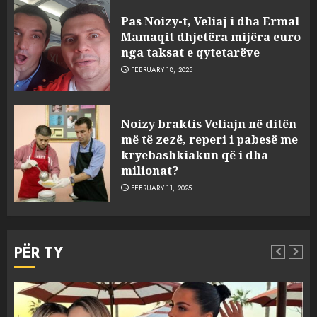
Pas Noizy-t, Veliaj i dha Ermal
Mamaqit dhjetëra mijëra euro
nga taksat e qytetarëve
FEBRUARY 18, 2025
FOTO/ Persona të maskuar
Noizy braktis Veliajn në ditën
sulmuan “One Albania”,
më të zezë, reperi i pabesë me
ngjarja u fsheh. A u vodhën
kryebashkiakun që i dha
serverat?
milionat?
3
MARCH 25, 2025
FEBRUARY 11, 2025
Prokuroria jep pretencën, ja
çfarë dënimi kërkon për
PËR TY
Mariela dhe Antonela
Berishën
4
MARCH 25, 2025