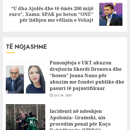
“U dha Ajolës dhe të ëmës 200 mijë
Next
euro”, Xama: SPAK po heton “ONE”
post:
për lidhjen me vëllain e Veliajt
TË NGJASHME
Punonjësja e UKT akuzon
drejtorin Skerdi Drenova dhe
“bosen” Joana Nano për
abuzim me fondet publike dhe
pasuri të pajustifikuar
JULY 24, 2025
Incidenti në ndeshjen
Apolonia- Gramshi, nis
procedim penal për Koço