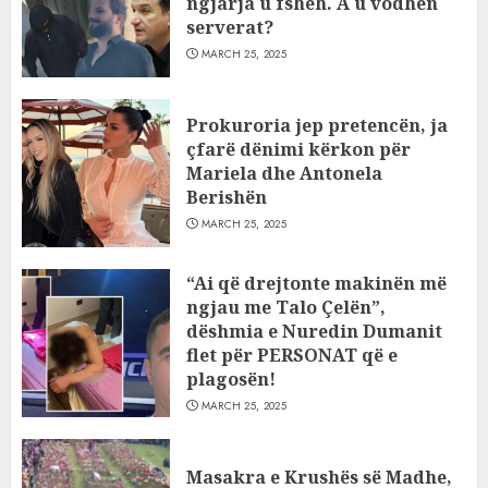
ngjarja u fsheh. A u vodhën
serverat?
MARCH 25, 2025
Prokuroria jep pretencën, ja
çfarë dënimi kërkon për
Mariela dhe Antonela
Berishën
MARCH 25, 2025
“Ai që drejtonte makinën më
ngjau me Talo Çelën”,
dëshmia e Nuredin Dumanit
flet për PERSONAT që e
plagosën!
MARCH 25, 2025
Masakra e Krushës së Madhe,