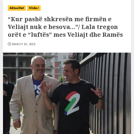
Aktualitet
Slider
“Kur pashë shkresën me firmën e
Veliajt nuk e besova…”/ Lala tregon
orët e “luftës” mes Veliajt dhe Ramës
MARCH 20, 2025