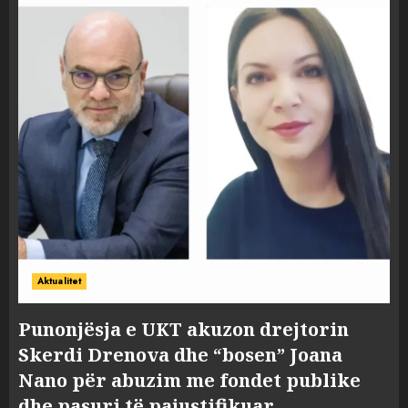
Aktualitet
Punonjësja e UKT akuzon drejtorin
Skerdi Drenova dhe “bosen” Joana
Nano për abuzim me fondet publike
dhe pasuri të pajustifikuar