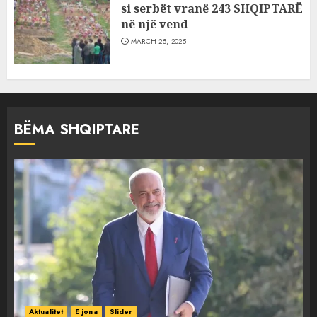
si serbët vranë 243 SHQIPTARË
në një vend
MARCH 25, 2025
BËMA SHQIPTARE
Aktualitet
E jona
Slider