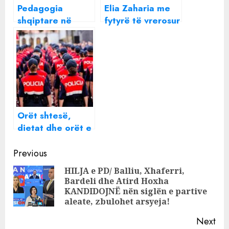
Pedagogia
Elia Zaharia me
shqiptare në
fytyrë të vrerosur
Universitetin e
gjatë fjalimit të
Pragës tregon
Ramës për
orët e tmerrit:
arrestimin e
Njerëzit nisën të
Veliajt
vraponin, u
fsheha nën
tavolinë…
Orët shtesë,
dietat dhe orët e
natës, Ilir Proda
Continue
urdhër për të
Previous
kaluar pagesat e
Reading
HILJA e PD/ Balliu, Xhaferri,
prapambetura
Bardeli dhe Atird Hoxha
Pre
për policët. Sot
KANDIDOJNË nën siglën e partive
pos
jepet edhe
aleate, zbulohet arsyeja!
shpërblimi
Next