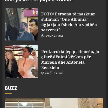
FOTO/ Persona të maskuar
sulmuan “One Albania”,
ngjarja u fsheh. A u vodhën
serverat?
MARCH 25, 2025
Prokuroria jep pretencën, ja
çfarë dënimi kërkon për
Mariela dhe Antonela
Berishën
MARCH 25, 2025
BUZZ