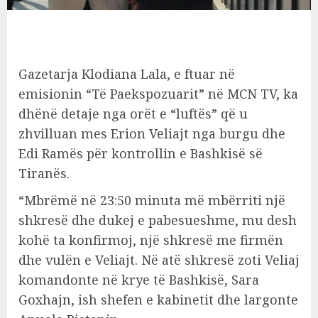
Gazetarja Klodiana Lala, e ftuar në
emisionin “Të Paekspozuarit” në MCN TV, ka
dhënë detaje nga orët e “luftës” që u
zhvilluan mes Erion Veliajt nga burgu dhe
Edi Ramës për kontrollin e Bashkisë së
Tiranës.
“Mbrëmë në 23:50 minuta më mbërriti një
shkresë dhe dukej e pabesueshme, mu desh
kohë ta konfirmoj, një shkresë me firmën
dhe vulën e Veliajt. Në atë shkresë zoti Veliaj
komandonte në krye të Bashkisë, Sara
Goxhajn, ish shefen e kabinetit dhe largonte