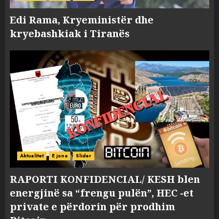
Edi Rama, Kryeministër dhe
kryebashkiak i Tiranës
Aktualitet
E jona
Slider
RAPORTI KONFIDENCIAL/ KESH blen
energjinë sa “frengu pulën”, HEC -et
private e përdorin për prodhim