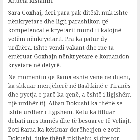
Anuela Ristanin.
Sara Goxhaj, deri para pak ditësh nuk ishte
nënkryetare dhe ligji parashikon që
kompetencat e kryetarit mund ti kalojnë
vetëm nënkryetarit. Pra ka patur dy
urdhëra. Ishte vendi vakant dhe me ta
emëruar Goxhajn nënkryetare e komandon
kryetare në detyrë.
Në momentin që Rama është vënë në dijeni,
ka shkuar menjëherë në Bashkinë e Tiranës
dhe pyetja e parë ka qenë, a është i ligjshëm
një urdhër tij. Alban Dokushi ka thënë se
ishte urdhër i ligjshëm. Këtu ka filluar
debati mes Ramës dhe të besuarve të Veliajt.
Zoti Rama ka kërkuar dorëheqjen e zotit
Dokushi, duke thënë rikthehu si drejtor