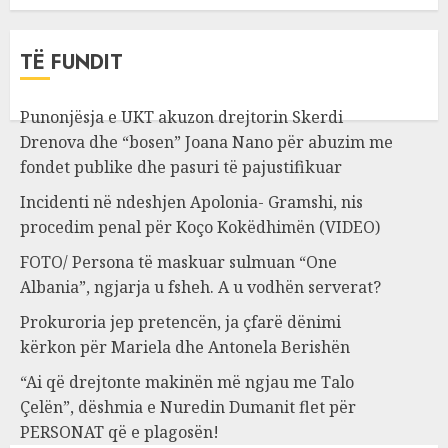
TË FUNDIT
Punonjësja e UKT akuzon drejtorin Skerdi
Drenova dhe “bosen” Joana Nano për abuzim me
fondet publike dhe pasuri të pajustifikuar
Incidenti në ndeshjen Apolonia- Gramshi, nis
procedim penal për Koço Kokëdhimën (VIDEO)
FOTO/ Persona të maskuar sulmuan “One
Albania”, ngjarja u fsheh. A u vodhën serverat?
Prokuroria jep pretencën, ja çfarë dënimi
kërkon për Mariela dhe Antonela Berishën
“Ai që drejtonte makinën më ngjau me Talo
Çelën”, dëshmia e Nuredin Dumanit flet për
PERSONAT që e plagosën!