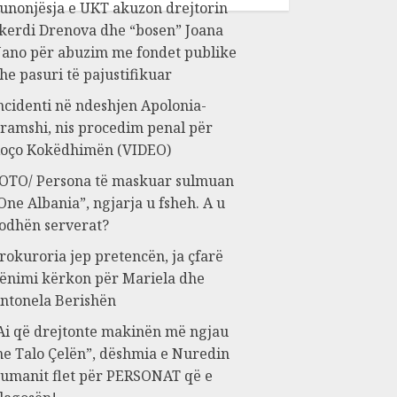
unonjësja e UKT akuzon drejtorin
kerdi Drenova dhe “bosen” Joana
ano për abuzim me fondet publike
he pasuri të pajustifikuar
ncidenti në ndeshjen Apolonia-
ramshi, nis procedim penal për
oço Kokëdhimën (VIDEO)
OTO/ Persona të maskuar sulmuan
One Albania”, ngjarja u fsheh. A u
odhën serverat?
rokuroria jep pretencën, ja çfarë
ënimi kërkon për Mariela dhe
ntonela Berishën
Ai që drejtonte makinën më ngjau
e Talo Çelën”, dëshmia e Nuredin
umanit flet për PERSONAT që e