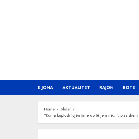
Skip
to
content
E JONA
AKTUALITET
RAJON
BOTË
Home
Slider
“Kur ta kuptosh lojën time do të jem në…”, plas sherri