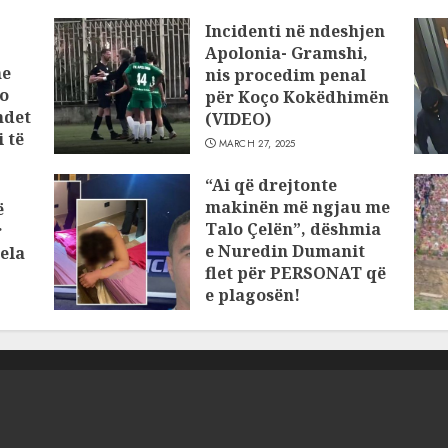
Incidenti në ndeshjen
Apolonia- Gramshi,
he
nis procedim penal
o
për Koço Kokëdhimën
ndet
(VIDEO)
 të
MARCH 27, 2025
“Ai që drejtonte
makinën më ngjau me
ë
Talo Çelën”, dëshmia
r
e Nuredin Dumanit
ela
flet për PERSONAT që
e plagosën!
MARCH 25, 2025