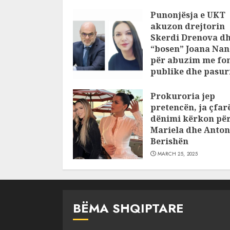
Punonjësja e UKT
akuzon drejtorin
Skerdi Drenova d
“bosen” Joana Nan
për abuzim me fo
publike dhe pasuri
pajustifikuar
Prokuroria jep
JULY 24, 2025
pretencën, ja çfar
dënimi kërkon pë
Mariela dhe Anton
Berishën
MARCH 25, 2025
BËMA SHQIPTARE