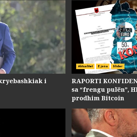
Aktualitet
E jona
Slider
kryebashkiak i
RAPORTI KONFIDENC
sa “frengu pulën”, H
prodhim Bitcoin