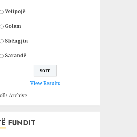
Velipojë
Golem
Shëngjin
Sarandë
View Results
olls Archive
TË FUNDIT