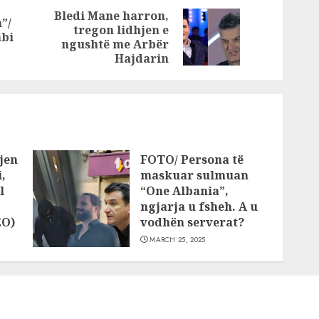
fytyrë të gjitha
Bledi Mane harron,
”/
një për një
tregon lidhjen e
Previous
Next
mbi
ngushtë me Arbër
post:
post:
Hajdarin
jen
FOTO/ Persona të
,
maskuar sulmuan
l
“One Albania”,
ngjarja u fsheh. A u
EO)
vodhën serverat?
MARCH 25, 2025