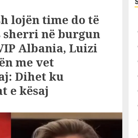
h lojën time do të
s sherri në burgun
VIP Albania, Luizi
tën me vet
aj: Dihet ku
t e kësaj