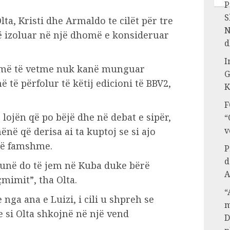
P
S
lta, Kristi dhe Armaldo te cilët për tre
N
ë izoluar në një dhomë e konsideruar
d
I
homë të vetme nuk kanë munguar
G
të përfolur të këtij edicioni të BBV2,
K
F
lojën që po bëjë dhe në debat e sipër,
“
v
hënë që derisa ai ta kuptoj se si ajo
 së famshme.
P
d
, unë do të jem në Kuba duke bërë
A
mimit”, tha Olta.
“
ga ana e Luizi, i cili u shpreh se
m
 si Olta shkojnë në një vend
D