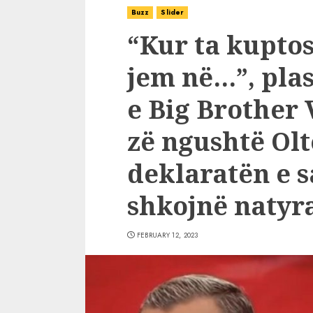
Buzz
Slider
“Kur ta kuptos
jem në…”, pla
e Big Brother 
zë ngushtë Ol
deklaratën e s
shkojnë natyra
FEBRUARY 12, 2023