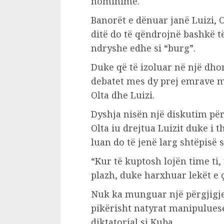
nominime.
Banorët e dënuar janë Luizi, O
ditë do të qëndrojnë bashkë t
ndryshe edhe si “burg”.
Duke që të izoluar në një d
debatet mes dy prej emrave më 
Olta dhe Luizi.
Dyshja nisën një diskutim për 
Olta iu drejtua Luizit duke i t
luan do të jenë larg shtëpisë
“Kur të kuptosh lojën time ti
plazh, duke harxhuar lekët e ç
Nuk ka munguar një përgjigje n
pikërisht natyrat manipuluese
diktatorial si Kuba.