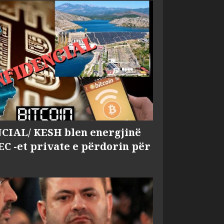
IAL/ KESH blen energjinë
EC -et private e përdorin për