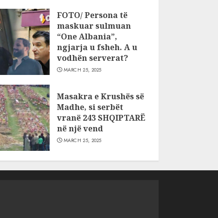
FOTO/ Persona të
maskuar sulmuan
“One Albania”,
ngjarja u fsheh. A u
vodhën serverat?
MARCH 25, 2025
Masakra e Krushës së
Madhe, si serbët
vranë 243 SHQIPTARË
në një vend
MARCH 25, 2025