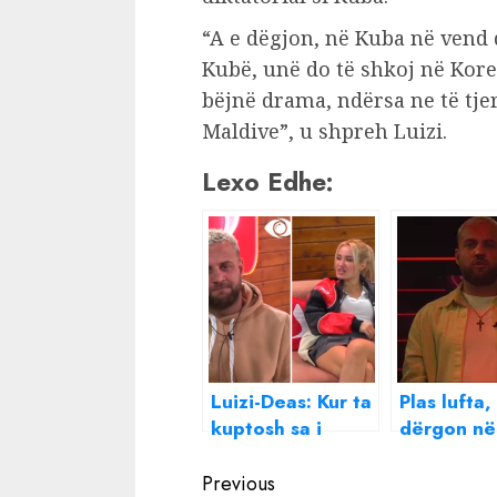
“A e dëgjon, në Kuba në vend d
Kubë, unë do të shkoj në Kore
bëjnë drama, ndërsa ne të tje
Maldive”, u shpreh Luizi.
Lexo Edhe:
Luizi-Deas: Kur ta
Plas lufta,
kuptosh sa i
dërgon në
pjekur jam do
nominim O
Continue
jesh në shtëpi
Kristin dh
Previous