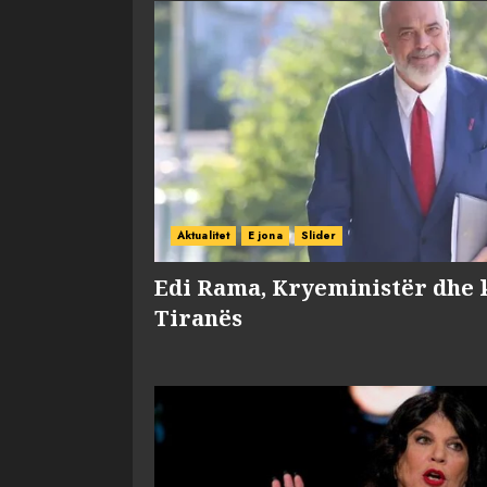
Aktualitet
E jona
Slider
Edi Rama, Kryeministër dhe 
Tiranës