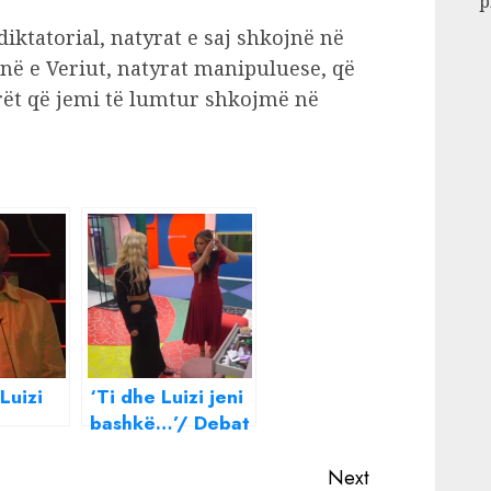
p
iktatorial, natyrat e saj shkojnë në
në e Veriut, natyrat manipuluese, që
rët që jemi të lumtur shkojmë në
 Luizi
‘Ti dhe Luizi jeni
bashkë…’/ Debat
ltën,
i fortë me Oltën,
e
Dea ia ‘plas’ në
Next