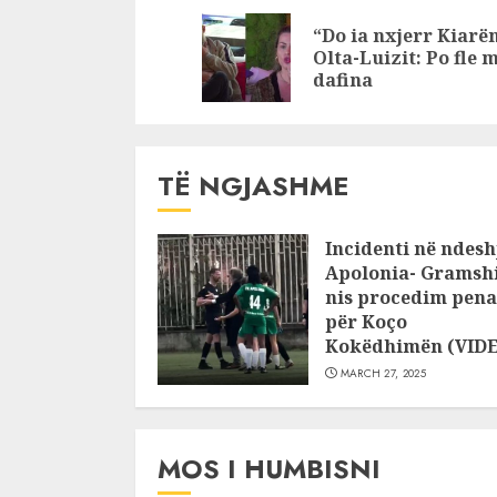
duke e parë nga
Armaldon
Reading
“Do ia nxjerr Kiarën
divani Big
Olta-Luizit: Po fle 
Brother
dafina
TË NGJASHME
Incidenti në ndesh
Apolonia- Gramshi
nis procedim pena
për Koço
Kokëdhimën (VID
MARCH 27, 2025
MOS I HUMBISNI