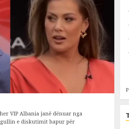
P
ther VIP Albania janë dënuar nga
egullin e diskutimit hapur për