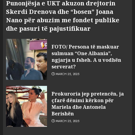
Punonjësja e UKT akuzon drejtorin
Skerdi Drenova dhe “bosen” Joana
Nano për abuzim me fondet publike
dhe pasuri të pajustifikuar
FOTO/ Persona të maskuar
sulmuan “One Albania”,
ngjarja u fsheh. A u vodhën
serverat?
MARCH 25, 2025
Prokuroria jep pretencën, ja
çfarë dënimi kërkon për
Mariela dhe Antonela
Berishën
MARCH 25, 2025