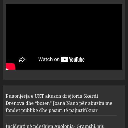
“Ai që drejtonte makinën më
ngjau me Talo Çelën”,
dëshmia e Nuredin Dumanit
flet për PERSONAT që e
plagosën!
5
MARCH 25, 2025
Punonjësja e UKT akuzon
drejtorin Skerdi Drenova dhe
“bosen” Joana Nano për
abuzim me fondet publike dhe
pasuri të pajustifikuar
1
JULY 24, 2025
Incidenti në ndeshjen
Punonjësja e UKT akuzon drejtorin Skerdi
Apolonia- Gramshi, nis
procedim penal për Koço
Drenova dhe “bosen” Joana Nano për abuzim me
Kokëdhimën (VIDEO)
fondet publike dhe pasuri të pajustifikuar
2
MARCH 27, 2025
Incidenti në ndeshjen Apolonia- Gramshi, nis