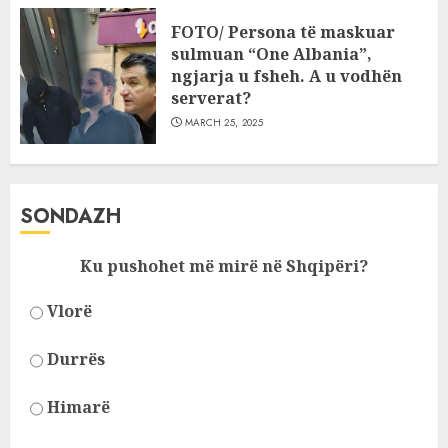
FOTO/ Persona të maskuar
sulmuan “One Albania”,
ngjarja u fsheh. A u vodhën
serverat?
MARCH 25, 2025
SONDAZH
Ku pushohet më mirë në Shqipëri?
Vlorë
Durrës
Himarë