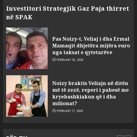
Investitori Strategjik Gaz Paja thirret
në SPAK
Pas Noizy-t, Veliaj i dha Ermal
Mamaqit dhjetëra mijëra euro
nga taksat e qytetarëve
FEBRUARY 18, 2025
FOTO/ Persona të maskuar
Noizy braktis Veliajn në ditën
sulmuan “One Albania”,
më të zezë, reperi i pabesë me
ngjarja u fsheh. A u vodhën
kryebashkiakun që i dha
serverat?
milionat?
3
MARCH 25, 2025
FEBRUARY 11, 2025
Prokuroria jep pretencën, ja
çfarë dënimi kërkon për