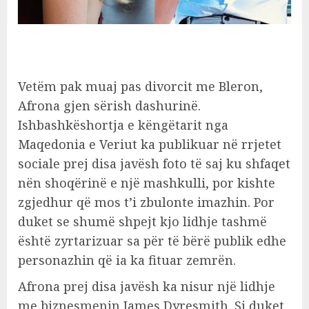
Vetëm pak muaj pas divorcit me Bleron,
Afrona gjen sërish dashurinë.
Ishbashkëshortja e këngëtarit nga
Maqedonia e Veriut ka publikuar në rrjetet
sociale prej disa javësh foto të saj ku shfaqet
nën shoqërinë e një mashkulli, por kishte
zgjedhur që mos t’i zbulonte imazhin. Por
duket se shumë shpejt kjo lidhje tashmë
është zyrtarizuar sa për të bërë publik edhe
personazhin që ia ka fituar zemrën.
Afrona prej disa javësh ka nisur një lidhje
me biznesmenin James Dyresmith. Si duket