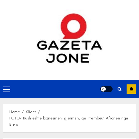
Skip
to
content
Primary
Menu
Home
Slider
FOTO/ Kush është biznesmeni gjerman, që ‘rrëmbeu’ Afronën nga
Blero