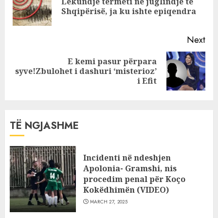
Lëkundje tërmeti në juglindje të
Pre
emër RUS!
Shqipërisë, ja ku ishte epiqendra
pos
Next
E kemi pasur përpara
Next
syve!Zbulohet i dashuri ‘misterioz’
post:
i Efit
TË NGJASHME
Incidenti në ndeshjen
Apolonia- Gramshi, nis
procedim penal për Koço
Kokëdhimën (VIDEO)
MARCH 27, 2025