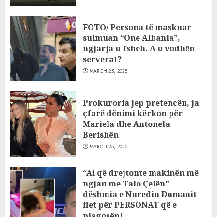
FOTO/ Persona të maskuar
sulmuan “One Albania”,
ngjarja u fsheh. A u vodhën
serverat?
MARCH 25, 2025
Prokuroria jep pretencën, ja
çfarë dënimi kërkon për
Mariela dhe Antonela
Berishën
MARCH 25, 2025
“Ai që drejtonte makinën më
ngjau me Talo Çelën”,
dëshmia e Nuredin Dumanit
flet për PERSONAT që e
plagosën!