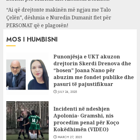
“Ai që drejtonte makinën më ngjau me Talo
Çelën”, dëshmia e Nuredin Dumanit flet për
PERSONAT që e plagosën!
MOS I HUMBISNI
Punonjësja e UKT akuzon
drejtorin Skerdi Drenova dhe
“bosen” Joana Nano për
abuzim me fondet publike dhe
pasuri të pajustifikuar
JULY 24, 2025
Incidenti në ndeshjen
Apolonia- Gramshi, nis
procedim penal për Koço
Kokëdhimën (VIDEO)
MARCH 27, 2025