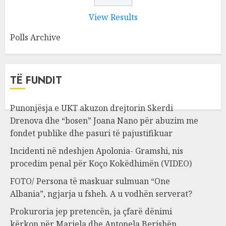
View Results
Polls Archive
TË FUNDIT
Punonjësja e UKT akuzon drejtorin Skerdi
Drenova dhe “bosen” Joana Nano për abuzim me
fondet publike dhe pasuri të pajustifikuar
Incidenti në ndeshjen Apolonia- Gramshi, nis
procedim penal për Koço Kokëdhimën (VIDEO)
FOTO/ Persona të maskuar sulmuan “One
Albania”, ngjarja u fsheh. A u vodhën serverat?
Prokuroria jep pretencën, ja çfarë dënimi
kërkon për Mariela dhe Antonela Berishën