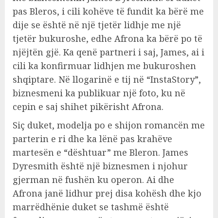
pas Bleros, i cili kohëve të fundit ka bërë me
dije se është në një tjetër lidhje me një
tjetër bukuroshe, edhe Afrona ka bërë po të
njëjtën gjë. Ka qenë partneri i saj, James, ai i
cili ka konfirmuar lidhjen me bukuroshen
shqiptare. Në llogarinë e tij në “InstaStory”,
biznesmeni ka publikuar një foto, ku në
cepin e saj shihet pikërisht Afrona.
Siç duket, modelja po e shijon romancën me
parterin e ri dhe ka lënë pas krahëve
martesën e “dështuar” me Bleron. James
Dyresmith është një biznesmen i njohur
gjerman në fushën ku operon. Ai dhe
Afrona janë lidhur prej disa kohësh dhe kjo
marrëdhënie duket se tashmë është