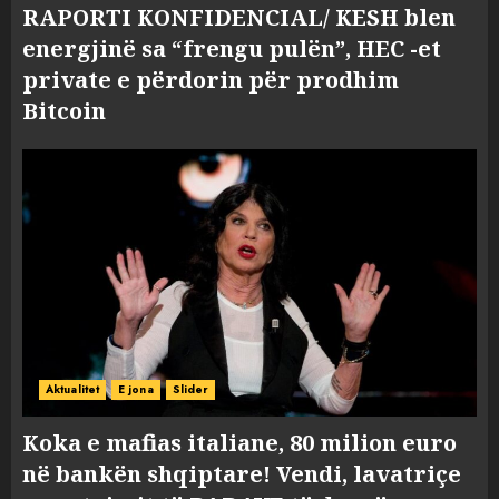
RAPORTI KONFIDENCIAL/ KESH blen
energjinë sa “frengu pulën”, HEC -et
private e përdorin për prodhim
Bitcoin
Aktualitet
E jona
Slider
Koka e mafias italiane, 80 milion euro
në bankën shqiptare! Vendi, lavatriçe