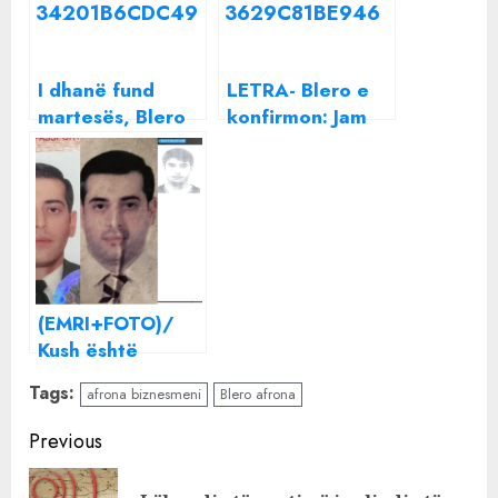
I dhanë fund
LETRA- Blero e
martesës, Blero
konfirmon: Jam
sapo na tregoi që
ndarë me
është i lumtur pa
Afronën, situata
Afronën
është rënduar.
Mos komentoni
më!
(EMRI+FOTO)/
Kush është
biznesmeni
Tags:
afrona biznesmeni
Blero afrona
SHQIPTAR i
arrestuar në
Continue
Previous
TURQI me
Reading
pasaportë dhe