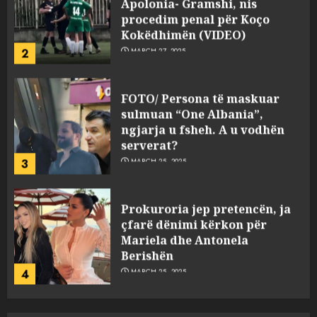
Apolonia- Gramshi, nis
procedim penal për Koço
Kokëdhimën (VIDEO)
2
MARCH 27, 2025
FOTO/ Persona të maskuar
sulmuan “One Albania”,
ngjarja u fsheh. A u vodhën
serverat?
3
MARCH 25, 2025
Prokuroria jep pretencën, ja
çfarë dënimi kërkon për
Mariela dhe Antonela
Berishën
4
MARCH 25, 2025