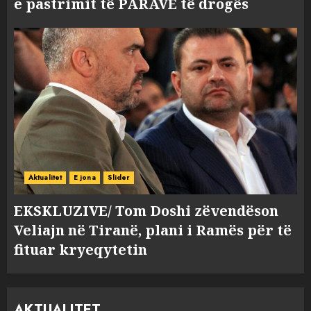
e pastrimit të PARAVE të drogës
Aktualitet
E jona
Slider
EKSKLUZIVE/ Tom Doshi zëvendëson
Veliajn në Tiranë, plani i Ramës për të
fituar kryeqytetin
AKTUALITET