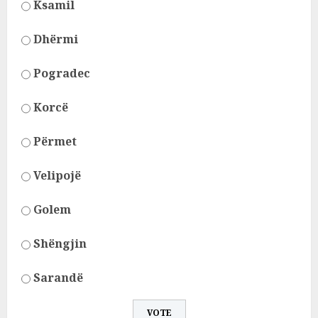
Ksamil
Dhërmi
Pogradec
Korcë
Përmet
Velipojë
Golem
Shëngjin
Sarandë