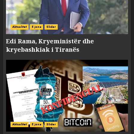
Aktualitet
E jona
Slider
Edi Rama, Kryeministër dhe
kryebashkiak i Tiranës
Aktualitet
E jona
Slider