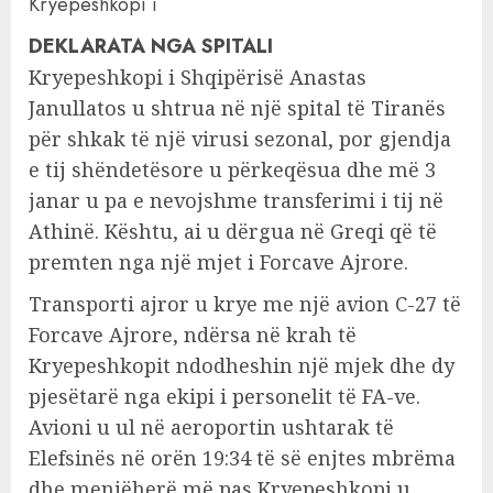
DEKLARATA NGA SPITALI
Kryepeshkopi i Shqipërisë Anastas
Janullatos u shtrua në një spital të Tiranës
për shkak të një virusi sezonal, por gjendja
e tij shëndetësore u përkeqësua dhe më 3
janar u pa e nevojshme transferimi i tij në
Athinë. Kështu, ai u dërgua në Greqi që të
premten nga një mjet i Forcave Ajrore.
Transporti ajror u krye me një avion C-27 të
Forcave Ajrore, ndërsa në krah të
Kryepeshkopit ndodheshin një mjek dhe dy
pjesëtarë nga ekipi i personelit të FA-ve.
Avioni u ul në aeroportin ushtarak të
Elefsinës në orën 19:34 të së enjtes mbrëma
dhe menjëherë më pas Kryepeshkopi u