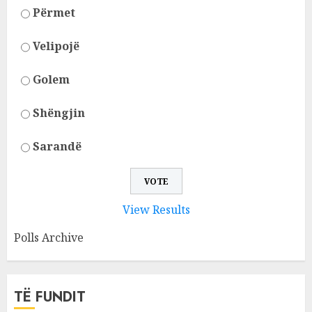
Përmet
Velipojë
Golem
Shëngjin
Sarandë
View Results
Polls Archive
TË FUNDIT