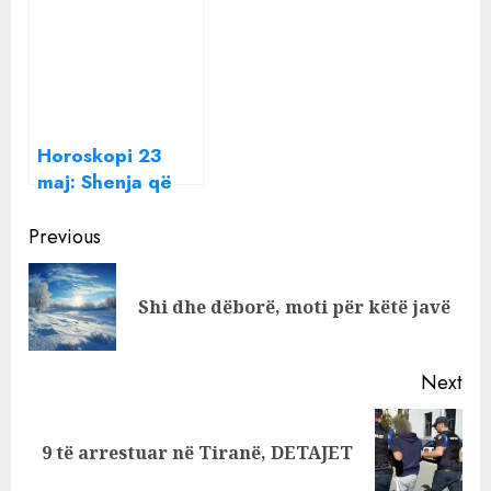
Mediat greke: Po
përkeqësohet
përpiqen ta
gjendja
zgjojnë, por
shëndetësore e
shëndeti i tij
mësueses te
është i brishtë
Trauma
Horoskopi 23
maj: Shenja që
duhet të marrë
Continue
situatën në dorë,
Previous
gjendja mund të
Reading
përkeqësohet
Pre
Shi dhe dëborë, moti për këtë javë
pos
Next
Next
9 të arrestuar në Tiranë, DETAJET
post: