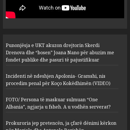
drejtorin Skerdi Drenova dhe
“bosen” Joana Nano për
abuzim me fondet publike dhe
pasuri të pajustifikuar
1
JULY 24, 2025
Incidenti në ndeshjen
Punonjësja e UKT akuzon drejtorin Skerdi
Apolonia- Gramshi, nis
procedim penal për Koço
Drenova dhe “bosen” Joana Nano për abuzim me
Kokëdhimën (VIDEO)
fondet publike dhe pasuri të pajustifikuar
2
MARCH 27, 2025
Incidenti në ndeshjen Apolonia- Gramshi, nis
procedim penal për Koço Kokëdhimën (VIDEO)
FOTO/ Persona të maskuar
sulmuan “One Albania”,
ngjarja u fsheh. A u vodhën
FOTO/ Persona të maskuar sulmuan “One
serverat?
Albania”, ngjarja u fsheh. A u vodhën serverat?
3
MARCH 25, 2025
Prokuroria jep pretencën, ja çfarë dënimi kërkon
Prokuroria jep pretencën, ja