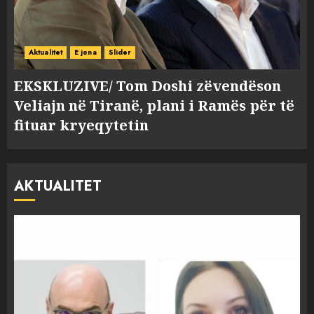
Aktualitet
E jona
Slider
EKSKLUZIVE/ Tom Doshi zëvendëson
Veliajn në Tiranë, plani i Ramës për të
fituar kryeqytetin
AKTUALITET