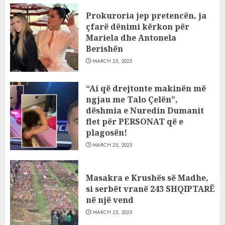
Prokuroria jep pretencën, ja
çfarë dënimi kërkon për
Mariela dhe Antonela
Berishën
MARCH 25, 2025
“Ai që drejtonte makinën më
ngjau me Talo Çelën”,
dëshmia e Nuredin Dumanit
flet për PERSONAT që e
plagosën!
MARCH 25, 2025
Masakra e Krushës së Madhe,
si serbët vranë 243 SHQIPTARË
në një vend
MARCH 25, 2025