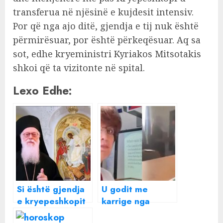
transferua në njësinë e kujdesit intensiv.
Por që nga ajo ditë, gjendja e tij nuk është
përmirësuar, por është përkeqësuar. Aq sa
sot, edhe kryeministri Kyriakos Mitsotakis
shkoi që ta vizitonte në spital.
Lexo Edhe:
Si është gjendja
U godit me
e kryepeshkopit
karrige nga
Janullatos?
nxënësi,