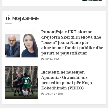
TË NGJASHME
Punonjësja e UKT akuzon
drejtorin Skerdi Drenova dhe
“bosen” Joana Nano për
abuzim me fondet publike dhe
pasuri të pajustifikuar
JULY 24, 2025
Incidenti në ndeshjen
Apolonia- Gramshi, nis
procedim penal për Koço
Kokëdhimën (VIDEO)
MARCH 27, 2025