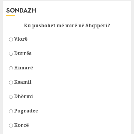
SONDAZH
Ku pushohet më mirë në Shqipëri?
Vlorë
Durrës
Himarë
Ksamil
Dhërmi
Pogradec
Korcë