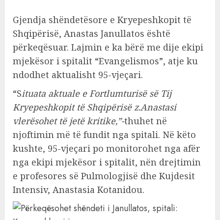
Gjendja shëndetësore e Kryepeshkopit të
Shqipërisë, Anastas Janullatos është
përkeqësuar. Lajmin e ka bërë me dije ekipi
mjekësor i spitalit “Evangelismos”, atje ku
ndodhet aktualisht 95-vjeçari.
“S
ituata aktuale e Fortlumturisë së Tij
Kryepeshkopit të Shqipërisë z.Anastasi
vlerësohet të jetë kritike,”-
thuhet në
njoftimin më të fundit nga spitali. Në këto
kushte, 95-vjeçari po monitorohet nga afër
nga ekipi mjekësor i spitalit, nën drejtimin
e profesores së Pulmologjisë dhe Kujdesit
Intensiv, Anastasia Kotanidou.