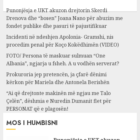
Punonjësja e UKT akuzon drejtorin Skerdi
Drenova dhe “bosen” Joana Nano për abuzim me
fondet publike dhe pasuri të pajustifikuar
Incidenti në ndeshjen Apolonia- Gramshi, nis
procedim penal për Koço Kokëdhimën (VIDEO)
FOTO/ Persona të maskuar sulmuan “One
Albania”, ngjarja u fsheh. A u vodhën serverat?
Prokuroria jep pretencën, ja çfarë dënimi
kërkon për Mariela dhe Antonela Berishën
“Ai që drejtonte makinën më ngjau me Talo
Çelën”, dëshmia e Nuredin Dumanit flet për
PERSONAT që e plagosën!
MOS I HUMBISNI