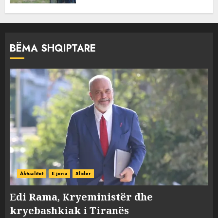
BËMA SHQIPTARE
Aktualitet
E jona
Slider
Edi Rama, Kryeministër dhe
kryebashkiak i Tiranës