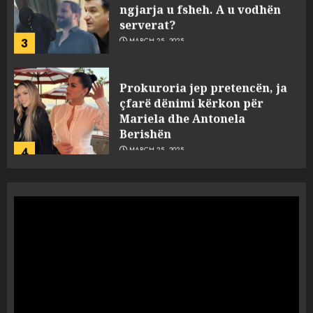
ngjarja u fsheh. A u vodhën
serverat?
3
MARCH 25, 2025
Prokuroria jep pretencën, ja
çfarë dënimi kërkon për
Mariela dhe Antonela
Berishën
4
MARCH 25, 2025
“Ai që drejtonte makinën më
ngjau me Talo Çelën”,
dëshmia e Nuredin Dumanit
flet për PERSONAT që e
plagosën!
5
MARCH 25, 2025
Punonjësja e UKT akuzon