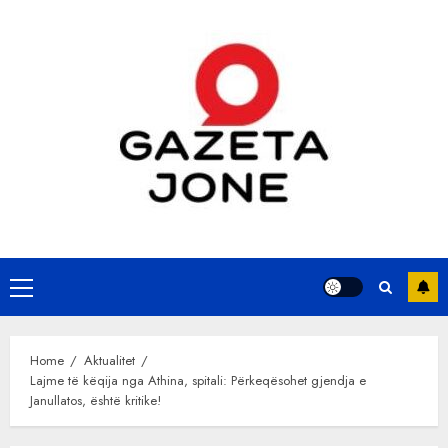
Skip
to
content
Primary
Menu
Home
Aktualitet
Lajme të këqija nga Athina, spitali: Përkeqësohet gjendja e
Janullatos, është kritike!