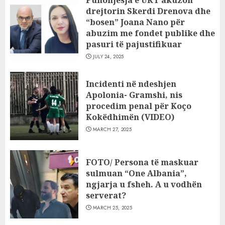
Punonjësja e UKT akuzon
drejtorin Skerdi Drenova dhe
“bosen” Joana Nano për
abuzim me fondet publike dhe
pasuri të pajustifikuar
JULY 24, 2025
Incidenti në ndeshjen
Apolonia- Gramshi, nis
procedim penal për Koço
Kokëdhimën (VIDEO)
MARCH 27, 2025
FOTO/ Persona të maskuar
sulmuan “One Albania”,
ngjarja u fsheh. A u vodhën
serverat?
MARCH 25, 2025