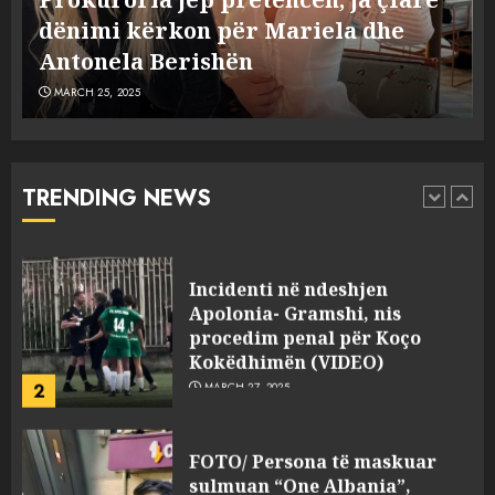
flet për PERSONAT që e
Dumanit flet për PERSONAT që e
plagosën!
5
MARCH 25, 2025
plagosën!
MARCH 25, 2025
Punonjësja e UKT akuzon
drejtorin Skerdi Drenova dhe
“bosen” Joana Nano për
abuzim me fondet publike dhe
TRENDING NEWS
pasuri të pajustifikuar
1
JULY 24, 2025
Incidenti në ndeshjen
Apolonia- Gramshi, nis
procedim penal për Koço
Kokëdhimën (VIDEO)
2
MARCH 27, 2025
FOTO/ Persona të maskuar
sulmuan “One Albania”,