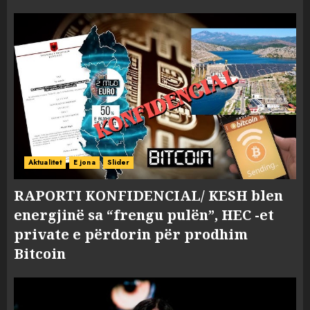
Aktualitet
E jona
Slider
RAPORTI KONFIDENCIAL/ KESH blen
energjinë sa “frengu pulën”, HEC -et
private e përdorin për prodhim
Bitcoin