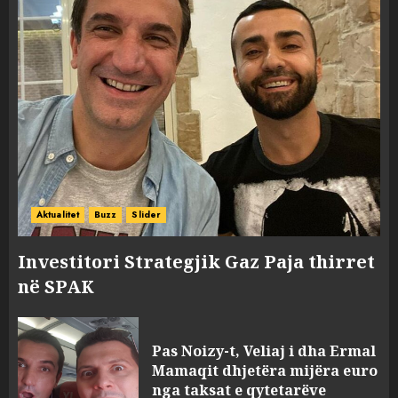
Aktualitet
Buzz
Slider
Investitori Strategjik Gaz Paja thirret
në SPAK
Pas Noizy-t, Veliaj i dha Ermal
Mamaqit dhjetëra mijëra euro
nga taksat e qytetarëve