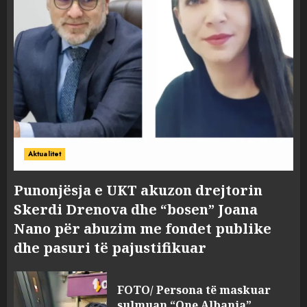
Aktualitet
Punonjësja e UKT akuzon drejtorin
Skerdi Drenova dhe “bosen” Joana
Nano për abuzim me fondet publike
dhe pasuri të pajustifikuar
FOTO/ Persona të maskuar
sulmuan “One Albania”,