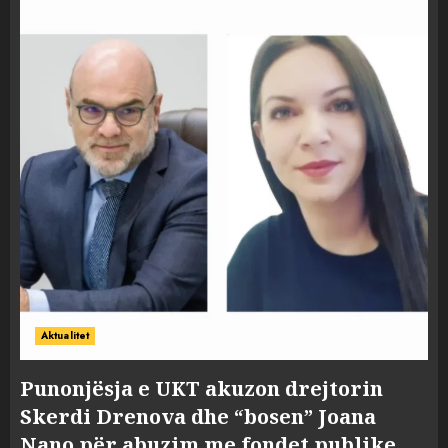
Aktualitet
Punonjësja e UKT akuzon drejtorin
Skerdi Drenova dhe “bosen” Joana
Nano për abuzim me fondet publike