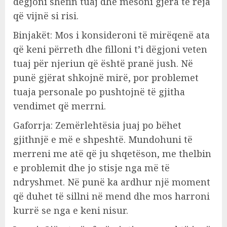
dëgjoni shefin tuaj dhe mësoni gjëra të reja
që vijnë si risi.
Binjakët: Mos i konsideroni të mirëqenë ata
që keni përreth dhe filloni t’i dëgjoni veten
tuaj për njeriun që është pranë jush. Në
punë gjërat shkojnë mirë, por problemet
tuaja personale po pushtojnë të gjitha
vendimet që merrni.
Gaforrja: Zemërlehtësia juaj po bëhet
gjithnjë e më e shpeshtë. Mundohuni të
merreni me atë që ju shqetëson, me thelbin
e problemit dhe jo stisje nga më të
ndryshmet. Në punë ka ardhur një moment
që duhet të sillni në mend dhe mos harroni
kurrë se nga e keni nisur.