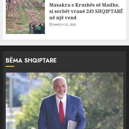
Masakra e Krushës së Madhe,
si serbët vranë 243 SHQIPTARË
në një vend
MARCH 25, 2025
BËMA SHQIPTARE