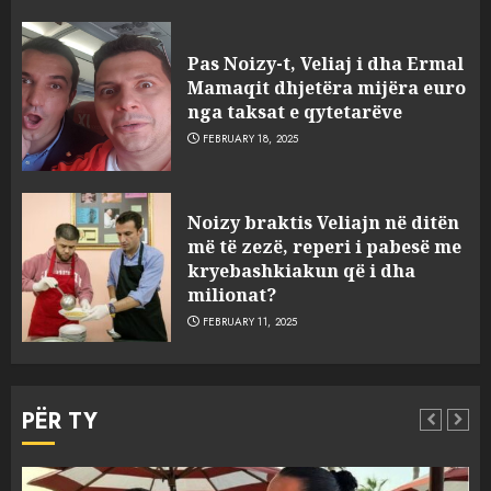
Pas Noizy-t, Veliaj i dha Ermal
Mamaqit dhjetëra mijëra euro
nga taksat e qytetarëve
FEBRUARY 18, 2025
FOTO/ Persona të maskuar
Noizy braktis Veliajn në ditën
sulmuan “One Albania”,
më të zezë, reperi i pabesë me
ngjarja u fsheh. A u vodhën
kryebashkiakun që i dha
serverat?
milionat?
3
MARCH 25, 2025
FEBRUARY 11, 2025
Prokuroria jep pretencën, ja
çfarë dënimi kërkon për
PËR TY
Mariela dhe Antonela
Berishën
4
MARCH 25, 2025