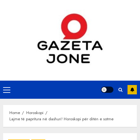
Skip
to
content
Primary
Menu
Home
Horoskopi
Lajme të papritura në dashuri! Horoskopi për ditën e sotme