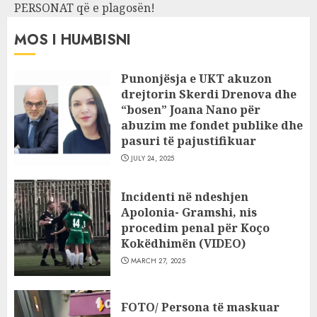
PERSONAT që e plagosën!
MOS I HUMBISNI
Punonjësja e UKT akuzon
drejtorin Skerdi Drenova dhe
“bosen” Joana Nano për
abuzim me fondet publike dhe
pasuri të pajustifikuar
JULY 24, 2025
Incidenti në ndeshjen
Apolonia- Gramshi, nis
procedim penal për Koço
Kokëdhimën (VIDEO)
MARCH 27, 2025
FOTO/ Persona të maskuar