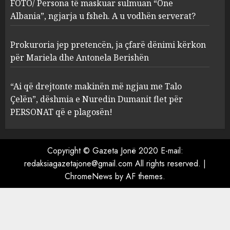
FOTO/ Persona të maskuar sulmuan “One
serverat?
Albania”, ngjarja u fsheh. A u vodhën serverat?
3
MARCH 25, 2025
Prokuroria jep pretencën, ja çfarë dënimi kërkon
Prokuroria jep pretencën, ja
për Mariela dhe Antonela Berishën
çfarë dënimi kërkon për
Mariela dhe Antonela
“Ai që drejtonte makinën më ngjau me Talo
Berishën
Çelën”, dëshmia e Nuredin Dumanit flet për
4
MARCH 25, 2025
PERSONAT që e plagosën!
“Ai që drejtonte makinën më
ngjau me Talo Çelën”,
Copyright © Gazeta Jonë 2020 E-mail:
dëshmia e Nuredin Dumanit
redaksiagazetajone@gmail.com
All rights reserved.
|
flet për PERSONAT që e
ChromeNews
by AF themes.
plagosën!
5
MARCH 25, 2025