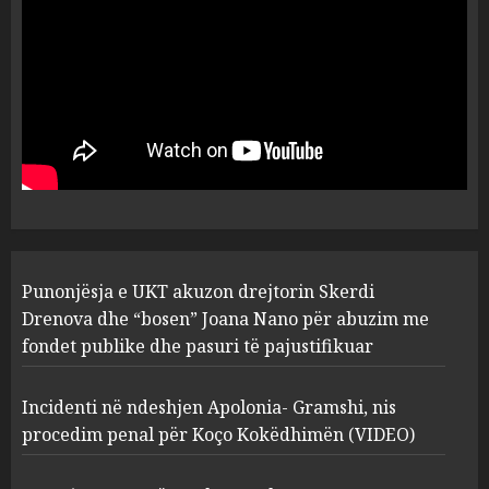
plagosën!
5
MARCH 25, 2025
Punonjësja e UKT akuzon
drejtorin Skerdi Drenova dhe
“bosen” Joana Nano për
abuzim me fondet publike dhe
pasuri të pajustifikuar
1
JULY 24, 2025
Incidenti në ndeshjen
Punonjësja e UKT akuzon drejtorin Skerdi
Apolonia- Gramshi, nis
procedim penal për Koço
Drenova dhe “bosen” Joana Nano për abuzim me
Kokëdhimën (VIDEO)
fondet publike dhe pasuri të pajustifikuar
2
MARCH 27, 2025
Incidenti në ndeshjen Apolonia- Gramshi, nis
procedim penal për Koço Kokëdhimën (VIDEO)
FOTO/ Persona të maskuar
sulmuan “One Albania”,
ngjarja u fsheh. A u vodhën