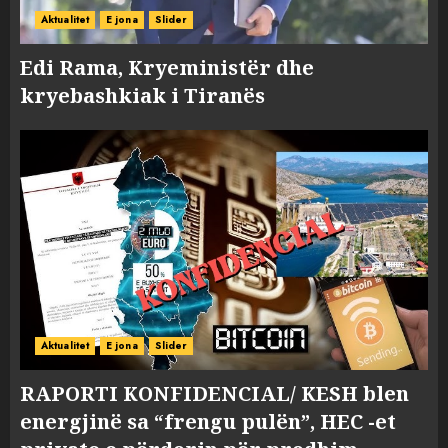
Aktualitet
E jona
Slider
Edi Rama, Kryeministër dhe
kryebashkiak i Tiranës
Aktualitet
E jona
Slider
RAPORTI KONFIDENCIAL/ KESH blen
energjinë sa “frengu pulën”, HEC -et