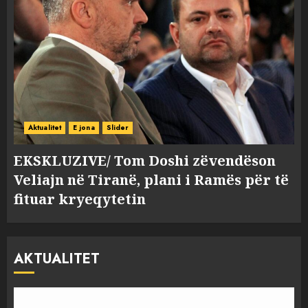
Aktualitet
E jona
Slider
EKSKLUZIVE/ Tom Doshi zëvendëson
Veliajn në Tiranë, plani i Ramës për të
fituar kryeqytetin
AKTUALITET