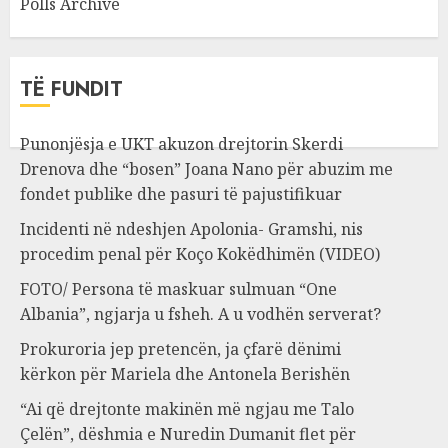
Polls Archive
TË FUNDIT
Punonjësja e UKT akuzon drejtorin Skerdi
Drenova dhe “bosen” Joana Nano për abuzim me
fondet publike dhe pasuri të pajustifikuar
Incidenti në ndeshjen Apolonia- Gramshi, nis
procedim penal për Koço Kokëdhimën (VIDEO)
FOTO/ Persona të maskuar sulmuan “One
Albania”, ngjarja u fsheh. A u vodhën serverat?
Prokuroria jep pretencën, ja çfarë dënimi
kërkon për Mariela dhe Antonela Berishën
“Ai që drejtonte makinën më ngjau me Talo
Çelën”, dëshmia e Nuredin Dumanit flet për