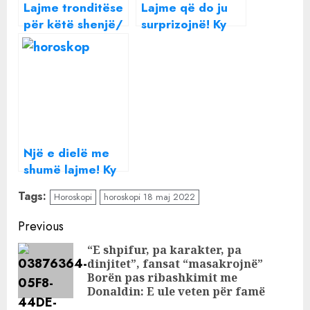
Lajme tronditëse
Lajme që do ju
për këtë shenjë/
surprizojnë! Ky
Ky është
është horoskopi
horoskopi për
për ditën e
ditën e sotme
sotme
Një e dielë me
shumë lajme! Ky
është horoskopi
Tags:
Horoskopi
horoskopi 18 maj 2022
për ditën e
sotme
Continue
Previous
Reading
“E shpifur, pa karakter, pa
dinjitet”, fansat “masakrojnë”
Pre
Borën pas ribashkimit me
pos
Donaldin: E ule veten për famë