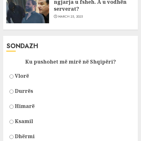
ngjarja u fsheh. A u vodhën
serverat?
MARCH 25, 2025
SONDAZH
Ku pushohet më mirë në Shqipëri?
Vlorë
Durrës
Himarë
Ksamil
Dhërmi