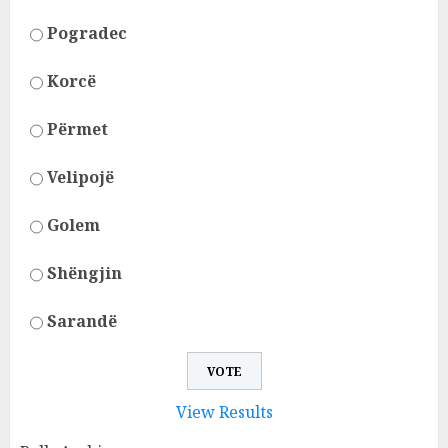
Pogradec
Korcë
Përmet
Velipojë
Golem
Shëngjin
Sarandë
View Results