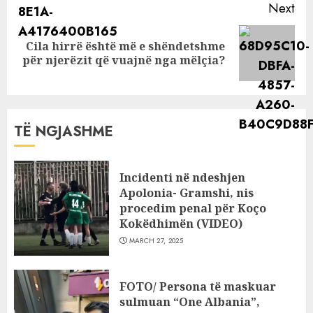
Next
Cila hirrë është më e shëndetshme
Next
për njerëzit që vuajnë nga mëlçia?
post:
TË NGJASHME
Incidenti në ndeshjen
Apolonia- Gramshi, nis
procedim penal për Koço
Kokëdhimën (VIDEO)
MARCH 27, 2025
FOTO/ Persona të maskuar
sulmuan “One Albania”,