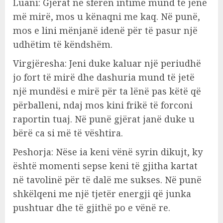
Luani: Gjërat në sferën intime mund të jenë
më mirë, mos u kënaqni me kaq. Në punë,
mos e lini mënjanë idenë për të pasur një
udhëtim të këndshëm.
Virgjëresha: Jeni duke kaluar një periudhë
jo fort të mirë dhe dashuria mund të jetë
një mundësi e mirë për ta lënë pas këtë që
përballeni, ndaj mos kini frikë të forconi
raportin tuaj. Në punë gjërat janë duke u
bërë ca si më të vështira.
Peshorja: Nëse ia keni vënë syrin dikujt, ky
është momenti sepse keni të gjitha kartat
në tavolinë për të dalë me sukses. Në punë
shkëlqeni me një tjetër energji që junka
pushtuar dhe të gjithë po e vënë re.