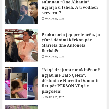
sulmuan “One Albania”,
ngjarja u fsheh. A u vodhën
serverat?
MARCH 25, 2025
Prokuroria jep pretencën, ja
çfarë dënimi kërkon për
Mariela dhe Antonela
Berishën
MARCH 25, 2025
“Ai që drejtonte makinën më
ngjau me Talo Çelën”,
dëshmia e Nuredin Dumanit
flet për PERSONAT që e
plagosën!
MARCH 25, 2025