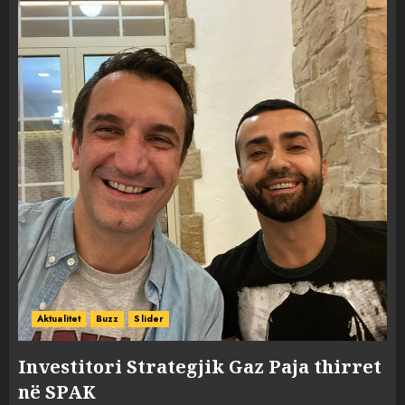
Aktualitet
Buzz
Slider
Investitori Strategjik Gaz Paja thirret
në SPAK