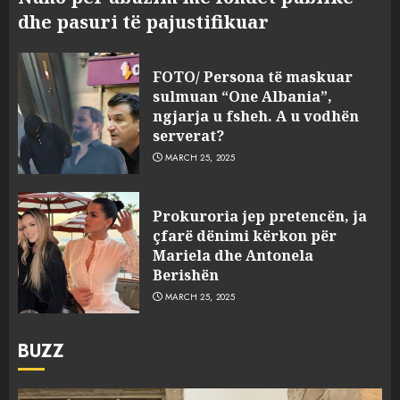
dhe pasuri të pajustifikuar
FOTO/ Persona të maskuar
sulmuan “One Albania”,
ngjarja u fsheh. A u vodhën
serverat?
MARCH 25, 2025
Prokuroria jep pretencën, ja
çfarë dënimi kërkon për
Mariela dhe Antonela
Berishën
MARCH 25, 2025
BUZZ