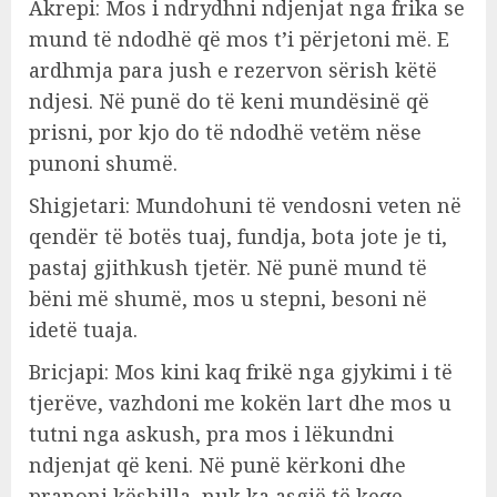
Akrepi: Mos i ndrydhni ndjenjat nga frika se
mund të ndodhë që mos t’i përjetoni më. E
ardhmja para jush e rezervon sërish këtë
ndjesi. Në punë do të keni mundësinë që
prisni, por kjo do të ndodhë vetëm nëse
punoni shumë.
Shigjetari: Mundohuni të vendosni veten në
qendër të botës tuaj, fundja, bota jote je ti,
pastaj gjithkush tjetër. Në punë mund të
bëni më shumë, mos u stepni, besoni në
idetë tuaja.
Bricjapi: Mos kini kaq frikë nga gjykimi i të
tjerëve, vazhdoni me kokën lart dhe mos u
tutni nga askush, pra mos i lëkundni
ndjenjat që keni. Në punë kërkoni dhe
pranoni këshilla, nuk ka asgjë të keqe.