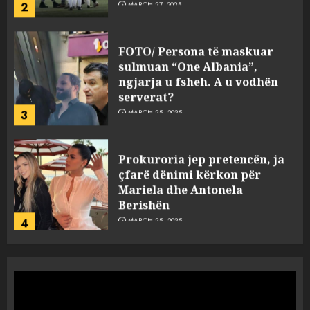
2
MARCH 27, 2025
FOTO/ Persona të maskuar
sulmuan “One Albania”,
ngjarja u fsheh. A u vodhën
serverat?
3
MARCH 25, 2025
Prokuroria jep pretencën, ja
çfarë dënimi kërkon për
Mariela dhe Antonela
Berishën
4
MARCH 25, 2025
“Ai që drejtonte makinën më
ngjau me Talo Çelën”,
dëshmia e Nuredin Dumanit
flet për PERSONAT që e