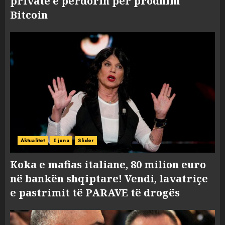
private e përdorin për prodhim
Bitcoin
Aktualitet
E jona
Slider
Koka e mafias italiane, 80 milion euro
në bankën shqiptare! Vendi, lavatriçe
e pastrimit të PARAVE të drogës