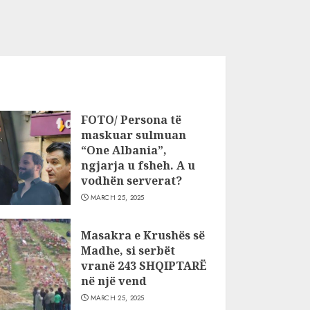
FOTO/ Persona të
maskuar sulmuan
“One Albania”,
ngjarja u fsheh. A u
vodhën serverat?
MARCH 25, 2025
Masakra e Krushës së
Madhe, si serbët
vranë 243 SHQIPTARË
në një vend
MARCH 25, 2025