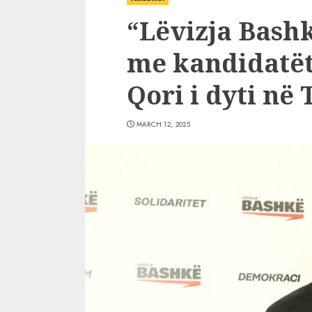
“Lëvizja Bashk
me kandidatët
Qori i dyti në 
MARCH 12, 2025