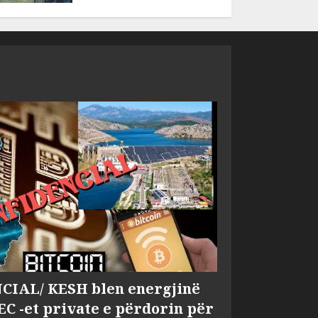
IAL/ KESH blen energjinë
EC -et private e përdorin për