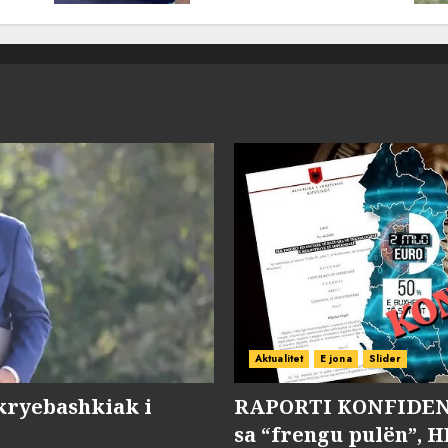
MARCH 25, 2025
Aktualitet
E jona
Slider
kryebashkiak i
RAPORTI KONFIDENC
sa “frengu pulën”, H