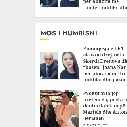
për abuzim me
fondet publike dh
pasuri të
pajustifikuar
JULY 24, 2025
MOS I HUMBISNI
Punonjësja e UKT
akuzon drejtorin
Skerdi Drenova d
“bosen” Joana Nan
për abuzim me fo
publike dhe pasuri
pajustifikuar
Prokuroria jep
JULY 24, 2025
pretencën, ja çfar
dënimi kërkon pë
Mariela dhe Anton
Berishën
MARCH 25, 2025