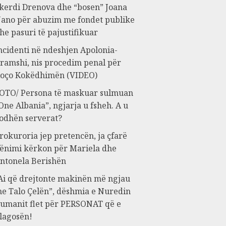
kerdi Drenova dhe “bosen” Joana
ano për abuzim me fondet publike
he pasuri të pajustifikuar
ncidenti në ndeshjen Apolonia-
ramshi, nis procedim penal për
oço Kokëdhimën (VIDEO)
OTO/ Persona të maskuar sulmuan
One Albania”, ngjarja u fsheh. A u
odhën serverat?
rokuroria jep pretencën, ja çfarë
ënimi kërkon për Mariela dhe
ntonela Berishën
Ai që drejtonte makinën më ngjau
e Talo Çelën”, dëshmia e Nuredin
umanit flet për PERSONAT që e
lagosën!