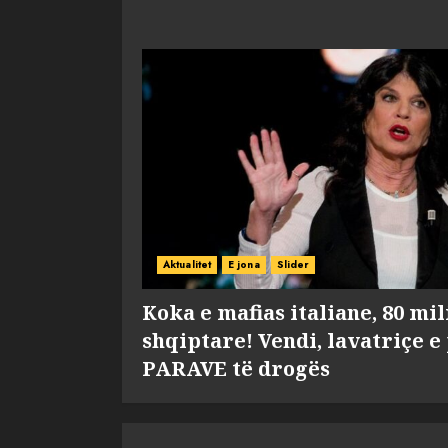
Aktualitet
E jona
Slider
Koka e mafias italiane, 80 mi
shqiptare! Vendi, lavatriçe e
PARAVE të drogës