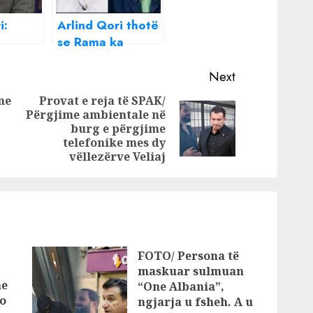
i:
Arlind Qori thotë
se Rama ka
janë
gangsterët dhe
zikshëm
oligarkët, por ka
Next
 Soros
edhe një pikë të
me
Provat e reja të SPAK/
dobët
Përgjime ambientale në
Previous
Next
burg e përgjime
post:
post:
telefonike mes dy
vëllezërve Veliaj
FOTO/ Persona të
maskuar sulmuan
he
“One Albania”,
o
ngjarja u fsheh. A u