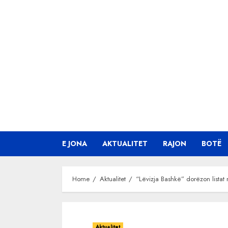
Skip
to
content
E JONA
AKTUALITET
RAJON
BOTË
Home
Aktualitet
“Lëvizja Bashkë” dorëzon listat
Aktualitet