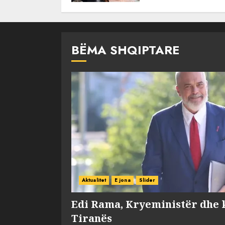
BËMA SHQIPTARE
Aktualitet
E jona
Slider
Edi Rama, Kryeministër dhe 
Tiranës