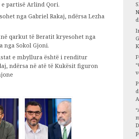
e partisë Arlind Qori.
S
N
sohet nga Gabriel Rakaj, ndërsa Lezha
d
I
në qarkut të Beratit kryesohet nga
G
ra nga Sokol Gjoni.
K
stat e mbyllura është i renditur
F
“
daj, ndërsa në atë të Kukësit figuron
v
ajone
P
d
A
“
m
D
p