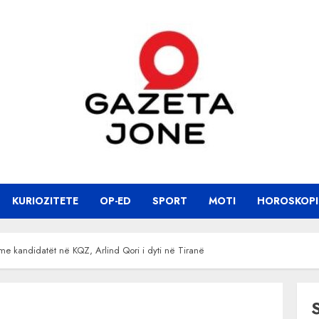
KURIOZITETE
OP-ED
SPORT
MOTI
HOROSKOPI
 me kandidatët në KQZ, Arlind Qori i dyti në Tiranë