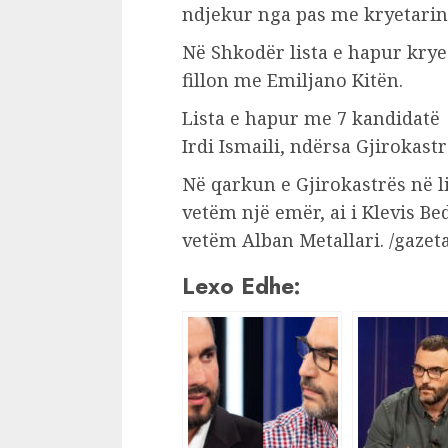
ndjekur nga pas me kryetarin 
Në Shkodër lista e hapur krye
fillon me Emiljano Kitën.
Lista e hapur me 7 kandidatë 
Irdi Ismaili, ndërsa Gjirokast
Në qarkun e Gjirokastrës në li
vetëm një emër, ai i Klevis Be
vetëm Alban Metallari. /gazet
Lexo Edhe: