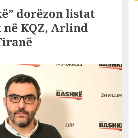
ë” dorëzon listat
 në KQZ, Arlind
Tiranë