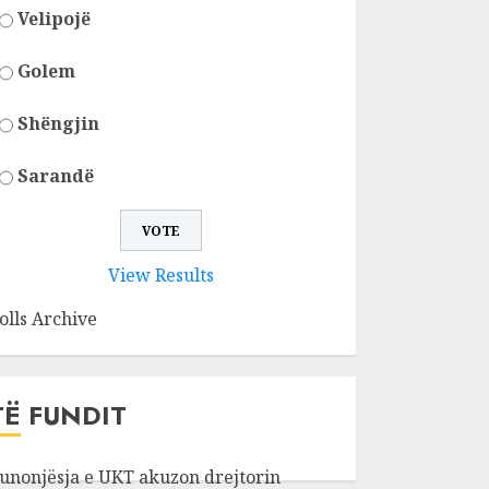
Velipojë
Golem
Shëngjin
Sarandë
View Results
olls Archive
TË FUNDIT
unonjësja e UKT akuzon drejtorin