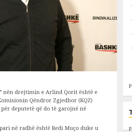
P
” nën drejtimin e Arlind Qorit është e
 Komisionin Qëndror Zgjedhor (KQZ)
 për deputetë që do të garojnë në
i pari në radhë është Redi Muço duke u
P