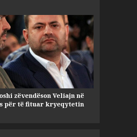
shi zëvendëson Veliajn në
s për të fituar kryeqytetin