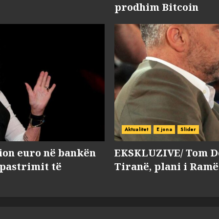
prodhim Bitcoin
Aktualitet
E jona
Slider
lion euro në bankën
EKSKLUZIVE/ Tom Do
 pastrimit të
Tiranë, plani i Ramë