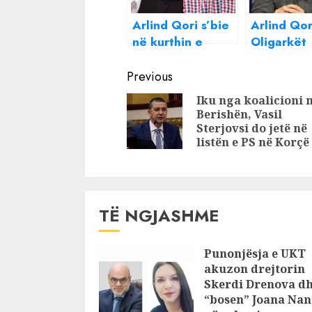
Arlind Qori s’bie
Arlind Qor
në kurthin e
Oligarkët
Lapajt: Nuk
shqiptarë 
Continue
bashkohem me
më të rre
Previous
gjobëvënës
se George
Reading
Iku nga koalicioni 
Berishën, Vasil
Sterjovsi do jetë në
listën e PS në Korçë
TË NGJASHME
Punonjësja e UKT
akuzon drejtorin
Skerdi Drenova d
“bosen” Joana Nan