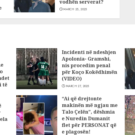
vodhën serverat?
e
MARCH 25, 2025
Incidenti në ndeshjen
Apolonia- Gramshi,
he
nis procedim penal
o
për Koço Kokëdhimën
ndet
(VIDEO)
 të
MARCH 27, 2025
“Ai që drejtonte
makinën më ngjau me
ë
Talo Çelën”, dëshmia
r
e Nuredin Dumanit
ela
flet për PERSONAT që
e plagosën!