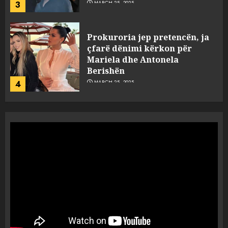
3
MARCH 25, 2025
Prokuroria jep pretencën, ja
çfarë dënimi kërkon për
Mariela dhe Antonela
Berishën
4
MARCH 25, 2025
“Ai që drejtonte makinën më
ngjau me Talo Çelën”,
dëshmia e Nuredin Dumanit
flet për PERSONAT që e
plagosën!
5
MARCH 25, 2025
Punonjësja e UKT akuzon
drejtorin Skerdi Drenova dhe
“bosen” Joana Nano për