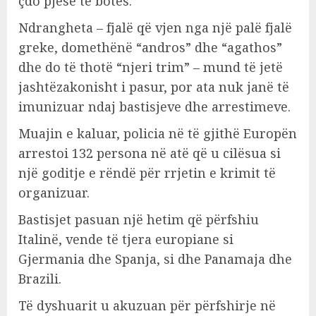
çdo pjesë të botës.”
Ndrangheta – fjalë që vjen nga një palë fjalë
greke, domethënë “andros” dhe “agathos”
dhe do të thotë “njeri trim” – mund të jetë
jashtëzakonisht i pasur, por ata nuk janë të
imunizuar ndaj bastisjeve dhe arrestimeve.
Muajin e kaluar, policia në të gjithë Europën
arrestoi 132 persona në atë që u cilësua si
një goditje e rëndë për rrjetin e krimit të
organizuar.
Bastisjet pasuan një hetim që përfshiu
Italinë, vende të tjera europiane si
Gjermania dhe Spanja, si dhe Panamaja dhe
Brazili.
Të dyshuarit u akuzuan për përfshirje në