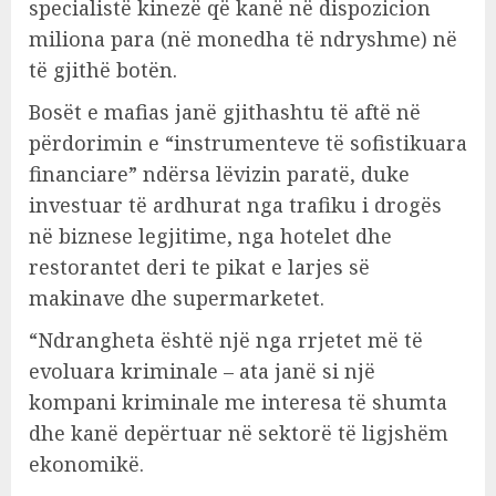
specialistë kinezë që kanë në dispozicion
miliona para (në monedha të ndryshme) në
të gjithë botën.
Bosët e mafias janë gjithashtu të aftë në
përdorimin e “instrumenteve të sofistikuara
financiare” ndërsa lëvizin paratë, duke
investuar të ardhurat nga trafiku i drogës
në biznese legjitime, nga hotelet dhe
restorantet deri te pikat e larjes së
makinave dhe supermarketet.
“Ndrangheta është një nga rrjetet më të
evoluara kriminale – ata janë si një
kompani kriminale me interesa të shumta
dhe kanë depërtuar në sektorë të ligjshëm
ekonomikë.