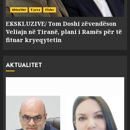
Aktualitet
E jona
Slider
EKSKLUZIVE/ Tom Doshi zëvendëson
Veliajn në Tiranë, plani i Ramës për të
fituar kryeqytetin
AKTUALITET