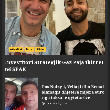
Aktualitet
Buzz
Slider
Investitori Strategjik Gaz Paja thirret
në SPAK
Pas Noizy-t, Veliaj i dha Ermal
Mamaqit dhjetëra mijëra euro
nga taksat e qytetarëve
FEBRUARY 18, 2025