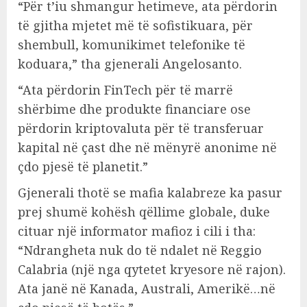
“Për t’iu shmangur hetimeve, ata përdorin
të gjitha mjetet më të sofistikuara, për
shembull, komunikimet telefonike të
koduara,” tha gjenerali Angelosanto.
“Ata përdorin FinTech për të marrë
shërbime dhe produkte financiare ose
përdorin kriptovaluta për të transferuar
kapital në çast dhe në mënyrë anonime në
çdo pjesë të planetit.”
Gjenerali thotë se mafia kalabreze ka pasur
prej shumë kohësh qëllime globale, duke
cituar një informator mafioz i cili i tha:
“Ndrangheta nuk do të ndalet në Reggio
Calabria (një nga qytetet kryesore në rajon).
Ata janë në Kanada, Australi, Amerikë…në