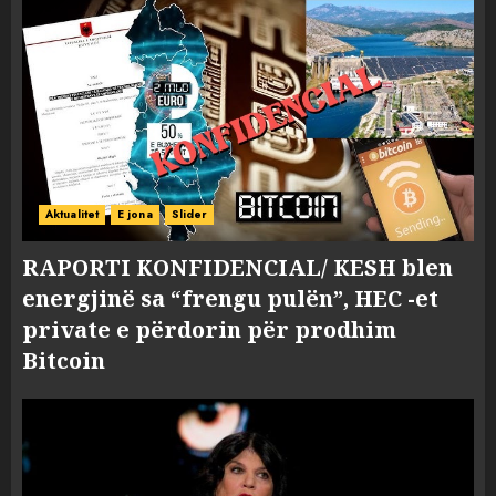
Aktualitet
E jona
Slider
RAPORTI KONFIDENCIAL/ KESH blen
energjinë sa “frengu pulën”, HEC -et
private e përdorin për prodhim
Bitcoin