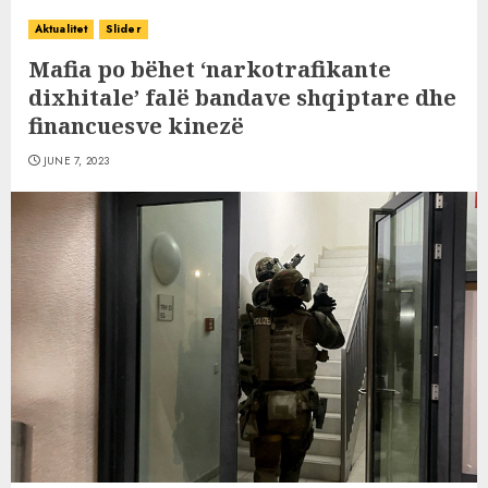
Aktualitet
Slider
Mafia po bëhet ‘narkotrafikante
dixhitale’ falë bandave shqiptare dhe
financuesve kinezë
JUNE 7, 2023