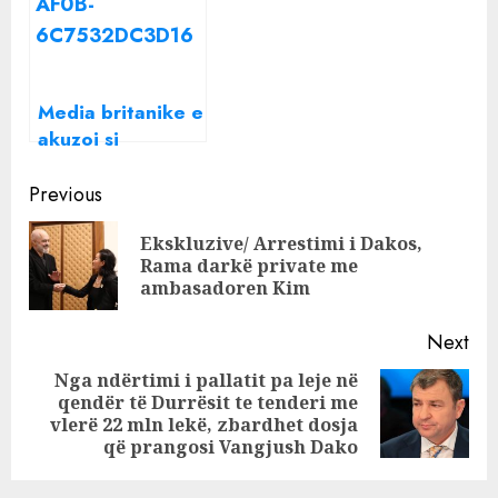
Hawala dhe si e
përdor mafia
kineze për të
lëvizur shume
Media britanike e
kolosale parash
akuzoi si
bashkëpunëtore
Continue
të bandave,
Previous
reagon blogerja
Reading
Ekskluzive/ Arrestimi i Dakos,
shqiptare: S’jam
Pre
Rama darkë private me
kriminele, ja
pos
ambasadoren Kim
arsyeja
Next
Nga ndërtimi i pallatit pa leje në
qendër të Durrësit te tenderi me
Next
vlerë 22 mln lekë, zbardhet dosja
post:
që prangosi Vangjush Dako