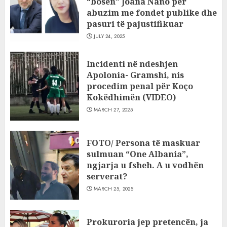
“bosen” Joana Nano për
abuzim me fondet publike dhe
pasuri të pajustifikuar
JULY 24, 2025
Incidenti në ndeshjen
Apolonia- Gramshi, nis
procedim penal për Koço
Kokëdhimën (VIDEO)
MARCH 27, 2025
FOTO/ Persona të maskuar
sulmuan “One Albania”,
ngjarja u fsheh. A u vodhën
serverat?
MARCH 25, 2025
Prokuroria jep pretencën, ja