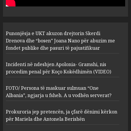
abuzim me fondet publike dhe
pasuri të pajustifikuar
1
JULY 24, 2025
Incidenti në ndeshjen
Punonjësja e UKT akuzon drejtorin Skerdi
Apolonia- Gramshi, nis
procedim penal për Koço
Drenova dhe “bosen” Joana Nano për abuzim me
Kokëdhimën (VIDEO)
fondet publike dhe pasuri të pajustifikuar
2
MARCH 27, 2025
Incidenti në ndeshjen Apolonia- Gramshi, nis
procedim penal për Koço Kokëdhimën (VIDEO)
FOTO/ Persona të maskuar
sulmuan “One Albania”,
ngjarja u fsheh. A u vodhën
FOTO/ Persona të maskuar sulmuan “One
serverat?
Albania”, ngjarja u fsheh. A u vodhën serverat?
3
MARCH 25, 2025
Prokuroria jep pretencën, ja çfarë dënimi kërkon
Prokuroria jep pretencën, ja
për Mariela dhe Antonela Berishën
çfarë dënimi kërkon për