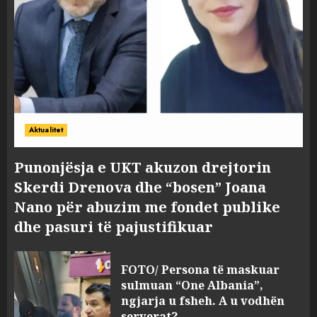
Aktualitet
Punonjësja e UKT akuzon drejtorin
Skerdi Drenova dhe “bosen” Joana
Nano për abuzim me fondet publike
dhe pasuri të pajustifikuar
FOTO/ Persona të maskuar
sulmuan “One Albania”,
ngjarja u fsheh. A u vodhën
serverat?