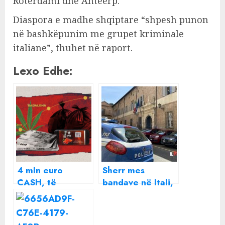
Roterdami dhe Antëerp.
Diaspora e madhe shqiptare “shpesh punon
në bashkëpunim me grupet kriminale
italiane”, thuhet në raport.
Lexo Edhe:
4 mln euro
Sherr mes
CASH, të
bandave në Itali,
përfshirë dhe
plagosen 3
shqiptarë, çfarë
shqiptarë
është sistemi