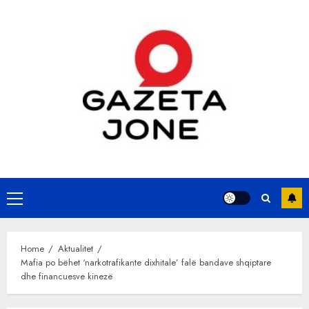
Skip
to
content
Primary
Menu
Home
Aktualitet
Mafia po bëhet ‘narkotrafikante dixhitale’ falë bandave shqiptare
dhe financuesve kinezë