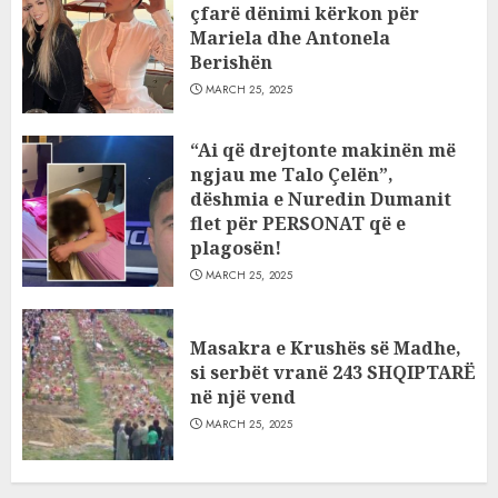
çfarë dënimi kërkon për
Mariela dhe Antonela
Berishën
MARCH 25, 2025
“Ai që drejtonte makinën më
ngjau me Talo Çelën”,
dëshmia e Nuredin Dumanit
flet për PERSONAT që e
plagosën!
MARCH 25, 2025
Masakra e Krushës së Madhe,
si serbët vranë 243 SHQIPTARË
në një vend
MARCH 25, 2025