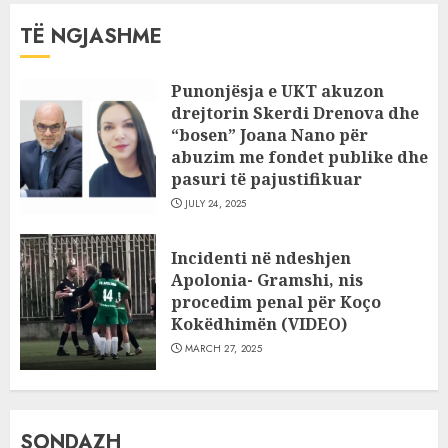
TË NGJASHME
Punonjësja e UKT akuzon
drejtorin Skerdi Drenova dhe
“bosen” Joana Nano për
abuzim me fondet publike dhe
pasuri të pajustifikuar
JULY 24, 2025
Incidenti në ndeshjen
Apolonia- Gramshi, nis
procedim penal për Koço
Kokëdhimën (VIDEO)
MARCH 27, 2025
SONDAZH