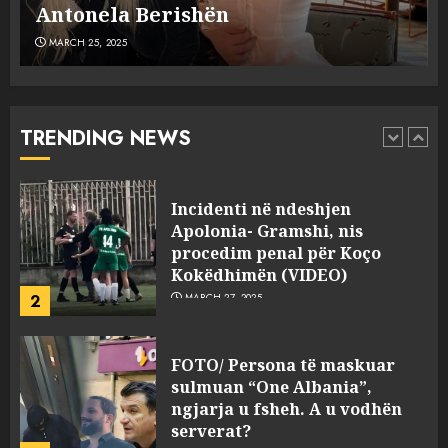
MARCH 25, 2025
plagosën!
MARCH 25, 2025
Punonjësja e UKT akuzon
drejtorin Skerdi Drenova dhe
“bosen” Joana Nano për
abuzim me fondet publike dhe
TRENDING NEWS
pasuri të pajustifikuar
1
JULY 24, 2025
Incidenti në ndeshjen
Apolonia- Gramshi, nis
procedim penal për Koço
Kokëdhimën (VIDEO)
2
MARCH 27, 2025
FOTO/ Persona të maskuar
sulmuan “One Albania”,
ngjarja u fsheh. A u vodhën
serverat?