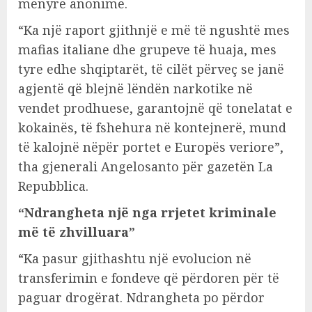
mënyrë anonime.
“Ka një raport gjithnjë e më të ngushtë mes
mafias italiane dhe grupeve të huaja, mes
tyre edhe shqiptarët, të cilët përveç se janë
agjentë që blejnë lëndën narkotike në
vendet prodhuese, garantojnë që tonelatat e
kokainës, të fshehura në kontejnerë, mund
të kalojnë nëpër portet e Europës veriore”,
tha gjenerali Angelosanto për gazetën La
Repubblica.
“Ndrangheta një nga rrjetet kriminale
më të zhvilluara”
“Ka pasur gjithashtu një evolucion në
transferimin e fondeve që përdoren për të
paguar drogërat. Ndrangheta po përdor