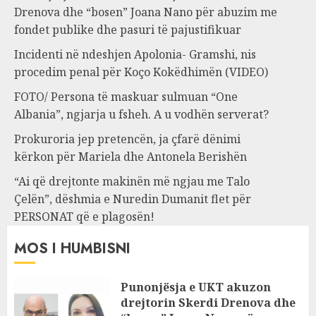
Drenova dhe “bosen” Joana Nano për abuzim me
fondet publike dhe pasuri të pajustifikuar
Incidenti në ndeshjen Apolonia- Gramshi, nis
procedim penal për Koço Kokëdhimën (VIDEO)
FOTO/ Persona të maskuar sulmuan “One
Albania”, ngjarja u fsheh. A u vodhën serverat?
Prokuroria jep pretencën, ja çfarë dënimi
kërkon për Mariela dhe Antonela Berishën
“Ai që drejtonte makinën më ngjau me Talo
Çelën”, dëshmia e Nuredin Dumanit flet për
PERSONAT që e plagosën!
MOS I HUMBISNI
Punonjësja e UKT akuzon
drejtorin Skerdi Drenova dhe