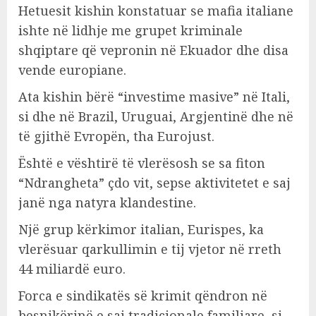
Hetuesit kishin konstatuar se mafia italiane
ishte në lidhje me grupet kriminale
shqiptare që vepronin në Ekuador dhe disa
vende europiane.
Ata kishin bërë “investime masive” në Itali,
si dhe në Brazil, Uruguai, Argjentinë dhe në
të gjithë Evropën, tha Eurojust.
Është e vështirë të vlerësosh se sa fiton
“Ndrangheta” çdo vit, sepse aktivitetet e saj
janë nga natyra klandestine.
Një grup kërkimor italian, Eurispes, ka
vlerësuar qarkullimin e tij vjetor në rreth
44 miliardë euro.
Forca e sindikatës së krimit qëndron në
besnikërinë e saj tradicionale familjare, si