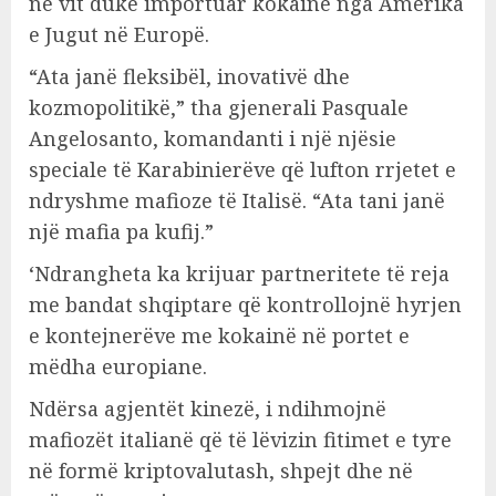
në vit duke importuar kokainë nga Amerika
e Jugut në Europë.
“Ata janë fleksibël, inovativë dhe
kozmopolitikë,” tha gjenerali Pasquale
Angelosanto, komandanti i një njësie
speciale të Karabinierëve që lufton rrjetet e
ndryshme mafioze të Italisë. “Ata tani janë
një mafia pa kufij.”
‘Ndrangheta ka krijuar partneritete të reja
me bandat shqiptare që kontrollojnë hyrjen
e kontejnerëve me kokainë në portet e
mëdha europiane.
Ndërsa agjentët kinezë, i ndihmojnë
mafiozët italianë që të lëvizin fitimet e tyre
në formë kriptovalutash, shpejt dhe në