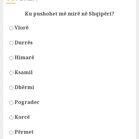
Ku pushohet më mirë në Shqipëri?
Vlorë
Durrës
Himarë
Ksamil
Dhërmi
Pogradec
Korcë
Përmet