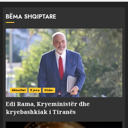
BËMA SHQIPTARE
Aktualitet
E jona
Slider
Edi Rama, Kryeministër dhe
kryebashkiak i Tiranës