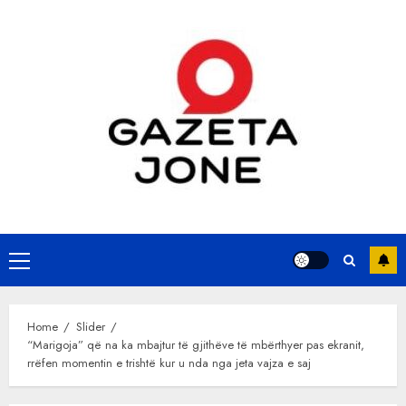
Skip
to
content
Primary
Menu
Home
Slider
“Marigoja” që na ka mbajtur të gjithëve të mbërthyer pas ekranit,
rrëfen momentin e trishtë kur u nda nga jeta vajza e saj