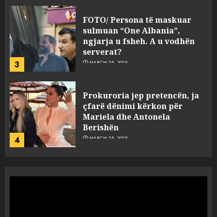
FOTO/ Persona të maskuar
sulmuan “One Albania”,
ngjarja u fsheh. A u vodhën
serverat?
3
MARCH 25, 2025
Prokuroria jep pretencën, ja
çfarë dënimi kërkon për
Mariela dhe Antonela
Berishën
4
MARCH 25, 2025
“Ai që drejtonte makinën më
ngjau me Talo Çelën”,
dëshmia e Nuredin Dumanit
flet për PERSONAT që e
plagosën!
5