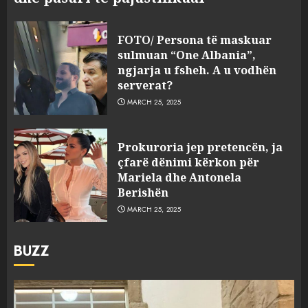
FOTO/ Persona të maskuar
sulmuan “One Albania”,
ngjarja u fsheh. A u vodhën
serverat?
MARCH 25, 2025
Prokuroria jep pretencën, ja
çfarë dënimi kërkon për
Mariela dhe Antonela
Berishën
MARCH 25, 2025
BUZZ