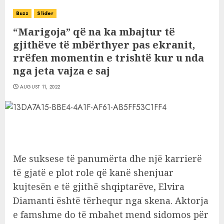
Buzz
Slider
“Marigoja” që na ka mbajtur të
gjithëve të mbërthyer pas ekranit,
rrëfen momentin e trishtë kur u nda
nga jeta vajza e saj
AUGUST 11, 2022
Me suksese të panumërta dhe një karrierë
të gjatë e plot role që kanë shenjuar
kujtesën e të gjithë shqiptarëve, Elvira
Diamanti është tërhequr nga skena. Aktorja
e famshme do të mbahet mend sidomos për