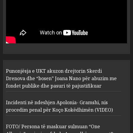
MARCH 25, 2025
Punonjësja e UKT akuzon
drejtorin Skerdi Drenova dhe
“bosen” Joana Nano për
abuzim me fondet publike dhe
pasuri të pajustifikuar
1
JULY 24, 2025
Incidenti në ndeshjen
Punonjësja e UKT akuzon drejtorin Skerdi
Apolonia- Gramshi, nis
procedim penal për Koço
Drenova dhe “bosen” Joana Nano për abuzim me
Kokëdhimën (VIDEO)
fondet publike dhe pasuri të pajustifikuar
2
MARCH 27, 2025
Incidenti në ndeshjen Apolonia- Gramshi, nis
procedim penal për Koço Kokëdhimën (VIDEO)
FOTO/ Persona të maskuar
sulmuan “One Albania”,
ngjarja u fsheh. A u vodhën
FOTO/ Persona të maskuar sulmuan “One
serverat?