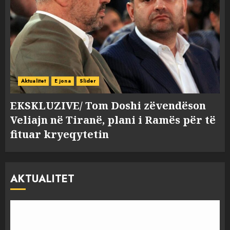
Aktualitet
E jona
Slider
EKSKLUZIVE/ Tom Doshi zëvendëson
Veliajn në Tiranë, plani i Ramës për të
fituar kryeqytetin
AKTUALITET