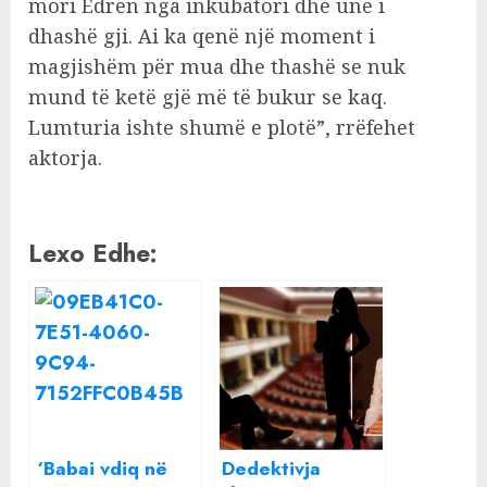
mori Edrën nga inkubatori dhe unë i
dhashë gji. Ai ka qenë një moment i
magjishëm për mua dhe thashë se nuk
mund të ketë gjë më të bukur se kaq.
Lumturia ishte shumë e plotë”, rrëfehet
aktorja.
Lexo Edhe:
‘Babai vdiq në
Dedektivja