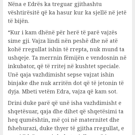
Nëna e Edrës ka treguar gjithashtu
vështirësitë që ka hasur kur ka sjellë në jetë
të bijën.
“Kur i kam dhënë për herë të parë vajzës
sime gji. Vajza lindi nën peshë dhe në atë
kohë rregullat ishin të rrepta, nuk mund ta
ushqeje. Ta merrnin fëmijën e vendosnin në
inkubator, që të rritej në kushtet speciale.
Unë qaja vazhdimisht sepse vajzat ishin
binjake dhe nuk arritën dot që të jetonin të
dyja. Mbeti vetëm Edra, vajza që kam sot.
Drini duke parë që unë isha vazhdimisht e
shqetësuar, qaja dhe dihet që shqetësimi ta
heq qumështin, më çoi në maternitet dhe
fshehurazi, duke thyer të gjitha rregullat, e