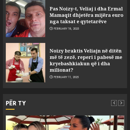
Pas Noizy-t, Veliaj i dha Ermal
Mamaqit dhjetëra mijëra euro
nga taksat e qytetarëve
FEBRUARY 18, 2025
FOTO/ Persona të maskuar
Noizy braktis Veliajn në ditën
sulmuan “One Albania”,
më të zezë, reperi i pabesë me
ngjarja u fsheh. A u vodhën
kryebashkiakun që i dha
serverat?
milionat?
3
MARCH 25, 2025
FEBRUARY 11, 2025
Prokuroria jep pretencën, ja
çfarë dënimi kërkon për
PËR TY
Mariela dhe Antonela
Berishën
4
MARCH 25, 2025