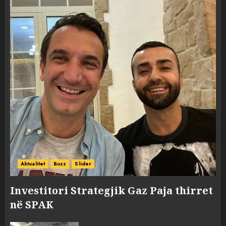
Aktualitet
Buzz
Slider
Investitori Strategjik Gaz Paja thirret
në SPAK