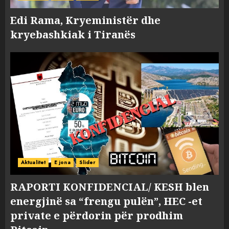
Edi Rama, Kryeministër dhe
kryebashkiak i Tiranës
Aktualitet
E jona
Slider
RAPORTI KONFIDENCIAL/ KESH blen
energjinë sa “frengu pulën”, HEC -et
private e përdorin për prodhim