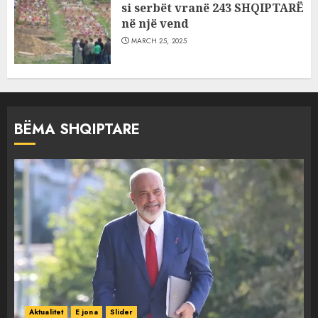
si serbët vranë 243 SHQIPTARË
në një vend
MARCH 25, 2025
BËMA SHQIPTARE
Aktualitet
E jona
Slider