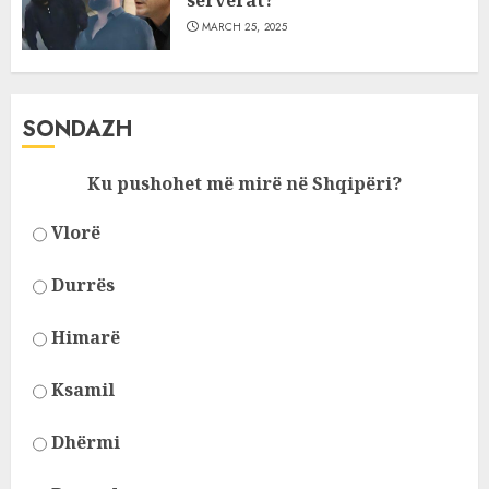
serverat?
MARCH 25, 2025
SONDAZH
Ku pushohet më mirë në Shqipëri?
Vlorë
Durrës
Himarë
Ksamil
Dhërmi