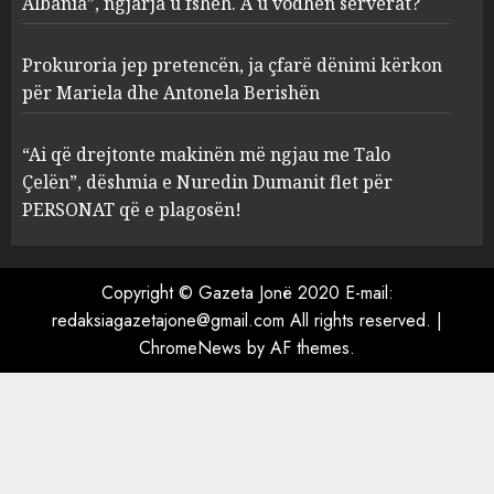
Albania”, ngjarja u fsheh. A u vodhën serverat?
3
MARCH 25, 2025
Prokuroria jep pretencën, ja çfarë dënimi kërkon
Prokuroria jep pretencën, ja
për Mariela dhe Antonela Berishën
çfarë dënimi kërkon për
Mariela dhe Antonela
“Ai që drejtonte makinën më ngjau me Talo
Berishën
Çelën”, dëshmia e Nuredin Dumanit flet për
4
MARCH 25, 2025
PERSONAT që e plagosën!
“Ai që drejtonte makinën më
ngjau me Talo Çelën”,
Copyright © Gazeta Jonë 2020 E-mail:
dëshmia e Nuredin Dumanit
redaksiagazetajone@gmail.com
All rights reserved.
|
flet për PERSONAT që e
ChromeNews
by AF themes.
plagosën!
5
MARCH 25, 2025