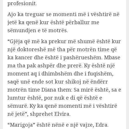
profesionit.
Ajo ka treguar se momenti më i vështirë në
jetë ka qenë kur është përballur me
sëmundjen e të motrës.
“Gjëja që më ka prekur më shumë është kur
një doktoreshë më tha për motrën time që
ka kancer dhe është i pashërueshëm. Mbase
ma tha pak ashpër dhe prerë. Ky është një
moment aq i dhimbshëm dhe i fuqishëm,
saqë unë ende sot kur shikoj në ëndërr
motrën time Diana them: Sa mirë është, sa e
lumtur është, por nuk e di që është e
sëmurë. Ky ka qenë momenti më i vështirë
në jetë”, shprehet Elvira.
“Marigoja” është nënë e një vajze, Edra.