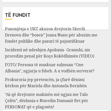
TË FUNDIT
Punonjësja e UKT akuzon drejtorin Skerdi
Drenova dhe “bosen” Joana Nano për abuzim me
fondet publike dhe pasuri të pajustifikuar
Incidenti në ndeshjen Apolonia- Gramshi, nis
procedim penal për Koço Kokëdhimën (VIDEO)
FOTO/ Persona të maskuar sulmuan “One
Albania”, ngjarja u fsheh. A u vodhën serverat?
Prokuroria jep pretencën, ja çfarë dënimi
kërkon për Mariela dhe Antonela Berishën
“Ai që drejtonte makinën më ngjau me Talo
Çelën”, dëshmia e Nuredin Dumanit flet për
PERSONAT që e plagosën!