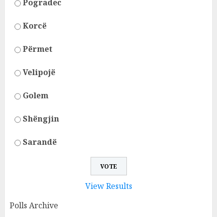
Pogradec
Korcë
Përmet
Velipojë
Golem
Shëngjin
Sarandë
View Results
Polls Archive