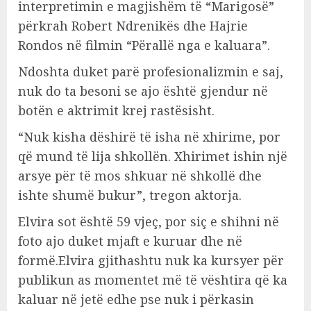
interpretimin e magjishëm të “Marigosë”
përkrah Robert Ndrenikës dhe Hajrie
Rondos në filmin “Përallë nga e kaluara”.
Ndoshta duket parë profesionalizmin e saj,
nuk do ta besoni se ajo është gjendur në
botën e aktrimit krej rastësisht.
“Nuk kisha dëshirë të isha në xhirime, por
që mund të lija shkollën. Xhirimet ishin një
arsye për të mos shkuar në shkollë dhe
ishte shumë bukur”, tregon aktorja.
Elvira sot është 59 vjeç, por siç e shihni në
foto ajo duket mjaft e kuruar dhe në
formë.Elvira gjithashtu nuk ka kursyer për
publikun as momentet më të vështira që ka
kaluar në jetë edhe pse nuk i përkasin