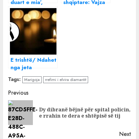
duart e mia’,
shqiptare: Vajza
gazetarja e
të FAMSHME të
njohur shqiptare
ekranit janë
rrëfen momentin
dashnoret e
e trishtë
politikanëve, i
duan të bukura!
E trishtë/ Ndahet
nga jeta
shkrimtari i
Tags:
Marigoja
rrefimi i elvira diamantit
njohur shqiptar
Continue
Previous
Reading
Dy dibranë bëjnë për spital policin,
Pre
e rrahin te dera e shtëpisë së tij
pos
Next