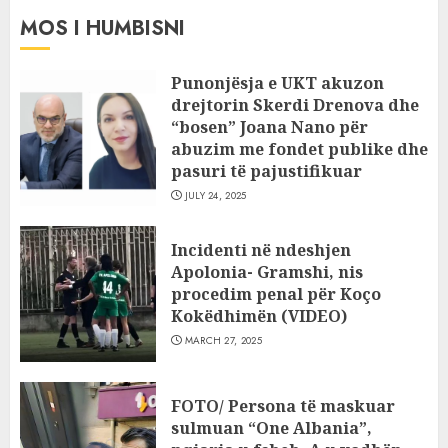
MOS I HUMBISNI
Punonjësja e UKT akuzon
drejtorin Skerdi Drenova dhe
“bosen” Joana Nano për
abuzim me fondet publike dhe
pasuri të pajustifikuar
JULY 24, 2025
Incidenti në ndeshjen
Apolonia- Gramshi, nis
procedim penal për Koço
Kokëdhimën (VIDEO)
MARCH 27, 2025
FOTO/ Persona të maskuar
sulmuan “One Albania”,