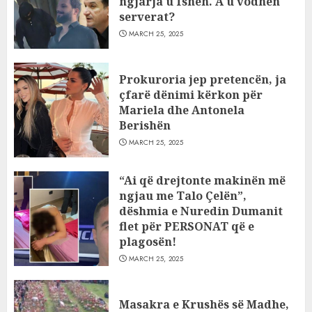
ngjarja u fsheh. A u vodhën
serverat?
MARCH 25, 2025
Prokuroria jep pretencën, ja
çfarë dënimi kërkon për
Mariela dhe Antonela
Berishën
MARCH 25, 2025
“Ai që drejtonte makinën më
ngjau me Talo Çelën”,
dëshmia e Nuredin Dumanit
flet për PERSONAT që e
plagosën!
MARCH 25, 2025
Masakra e Krushës së Madhe,