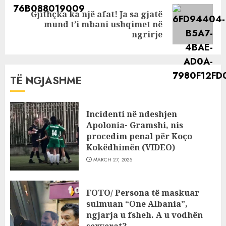
Gjithçka ka një afat! Ja sa gjatë
Next
mund t’i mbani ushqimet në
post:
ngrirje
TË NGJASHME
Incidenti në ndeshjen
Apolonia- Gramshi, nis
procedim penal për Koço
Kokëdhimën (VIDEO)
MARCH 27, 2025
FOTO/ Persona të maskuar
sulmuan “One Albania”,
ngjarja u fsheh. A u vodhën