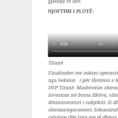
gjendje të lirë.
NJOFTIMI I PLOTË:
Tiranë
Finalizohet me sukses operacio
nga Seksion i për Hetimin e 
DVP Tiranë. Mashtronin shtetas 
investuar në bursa fiktive, vi
dmininstratori i subjektit. Si 
shtetase(operatore). Sekuestro
celulare dhe lista me të dhëna