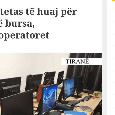
etas të huaj për
ë bursa,
operatoret