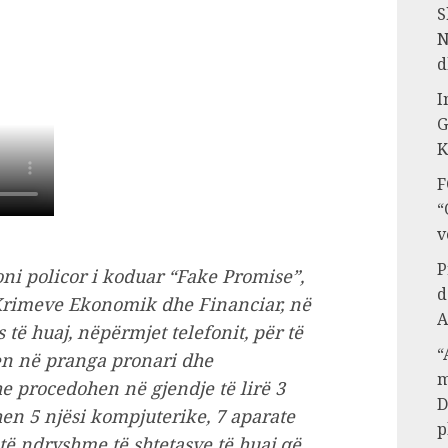
S
N
d
I
G
K
F
“
v
P
ni policor i koduar “Fake Promise”,
d
Krimeve Ekonomik dhe Financiar, në
A
të huaj, nëpërmjet telefonit, për të
“
hen në pranga pronari dhe
m
dhe procedohen në gjendje të lirë 3
D
hen 5 njësi kompjuterike, 7 aparate
p
 të ndryshme të shtetasve të huaj që