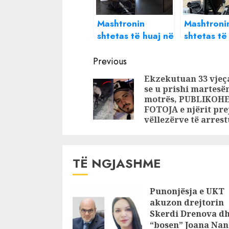
Mashtronin
Mashtroni
shtetas të huaj në
shtetas të
Call Center për
Call Cente
Continue
të investuar në
arrestohe
Previous
bursa fiktive, tre
persona n
Reading
Ekzekutuan 33 vjeç
të arrestuar në
Tiranë. Sh
se u prishi martesë
Tiranë
në kërkim 
motrës, PUBLIKOH
Markaj
FOTOJA e njërit pre
vëllezërve të arrest
TË NGJASHME
Punonjësja e UKT
akuzon drejtorin
Skerdi Drenova d
“bosen” Joana Nan