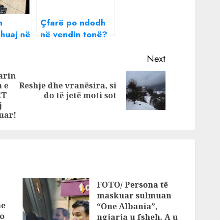
n
Çfarë po ndodh
 huaj në
në vendin tonë?
r ,
Pas Gramshit
n 6
radhën e ka uzina
Next
ë
e Poliçanit,
arin
pallet
arrestohen dy
n e
Reshje dhe vranësira, si
Next
Previous
Julian
shtetas të huaj
ET
do të jetë moti sot
post:
(DETAJET)
post:
j
uar!
FOTO/ Persona të
maskuar sulmuan
he
“One Albania”,
o
ngjarja u fsheh. A u