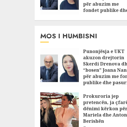
për abuzim me
fondet publike dh
pasuri të
pajustifikuar
JULY 24, 2025
MOS I HUMBISNI
Punonjësja e UKT
akuzon drejtorin
Skerdi Drenova d
“bosen” Joana Nan
për abuzim me fo
publike dhe pasuri
pajustifikuar
Prokuroria jep
JULY 24, 2025
pretencën, ja çfar
dënimi kërkon pë
Mariela dhe Anton
Berishën