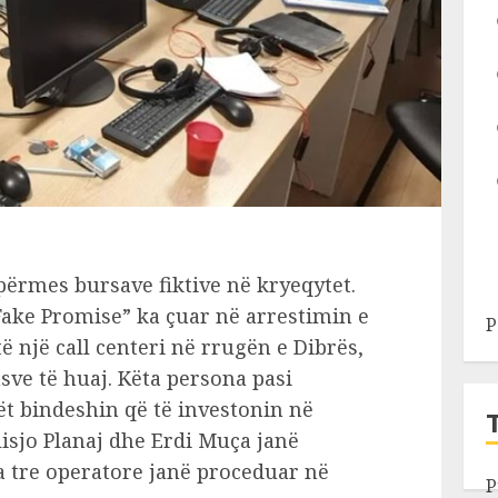
 përmes bursave fiktive në kryeqytet.
Fake Promise” ka çuar në arrestimin e
P
ë një call centeri në rrugën e Dibrës,
sve të huaj. Këta persona pasi
t bindeshin që të investonin në
Olisjo Planaj dhe Erdi Muça janë
a tre operatore janë proceduar në
P