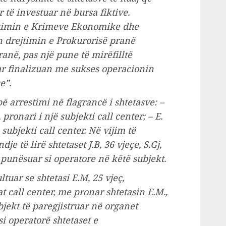
 të investuar në bursa fiktive.
Hetimin e Krimeve Ekonomike dhe
n drejtimin e Prokurorisë pranë
ranë, pas një pune të mirëfilltë
r finalizuan me sukses operacionin
e”.
 bë arrestimi në flagrancë i shtetasve: –
 pronari i një subjekti call center; – E.
 subjekti call center. Në vijim të
 të lirë shtetaset J.B, 36 vjeçe, S.Gj,
ë punësuar si operatore në këtë subjekt.
uar se shtetasi E.M, 25 vjeç,
t call center, me pronar shtetasin E.M.,
jekt të paregjistruar në organet
i operatorë shtetaset e