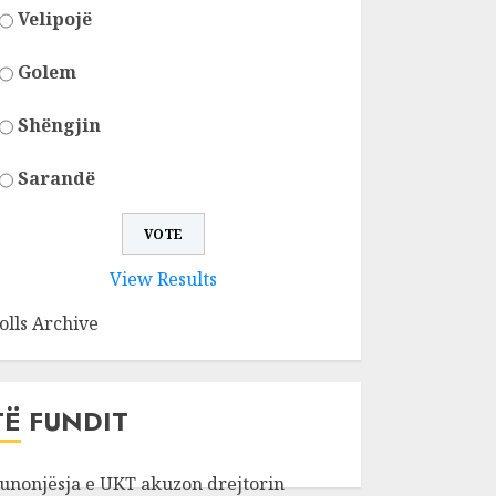
Velipojë
Golem
Shëngjin
Sarandë
View Results
olls Archive
TË FUNDIT
unonjësja e UKT akuzon drejtorin