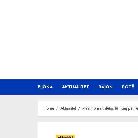
Skip
to
content
E JONA
AKTUALITET
RAJON
BOTË
Home
Aktualitet
Mashtronin shtetas të huaj për 
Aktualitet