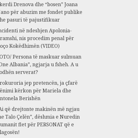
kerdi Drenova dhe “bosen” Joana
ano për abuzim me fondet publike
he pasuri të pajustifikuar
ncidenti në ndeshjen Apolonia-
ramshi, nis procedim penal për
oço Kokëdhimën (VIDEO)
OTO/ Persona të maskuar sulmuan
One Albania”, ngjarja u fsheh. A u
odhën serverat?
rokuroria jep pretencën, ja çfarë
ënimi kërkon për Mariela dhe
ntonela Berishën
Ai që drejtonte makinën më ngjau
e Talo Çelën”, dëshmia e Nuredin
umanit flet për PERSONAT që e
lagosën!