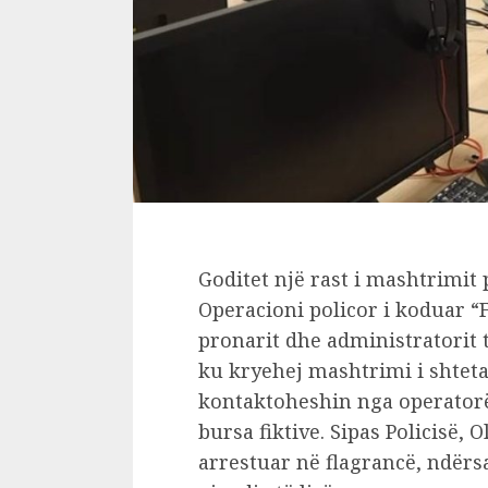
Goditet një rast i mashtrimit
Operacioni policor i koduar “
pronarit dhe administratorit t
ku kryehej mashtrimi i shteta
kontaktoheshin nga operatorë
bursa fiktive. Sipas Policisë, 
arrestuar në flagrancë, ndërs