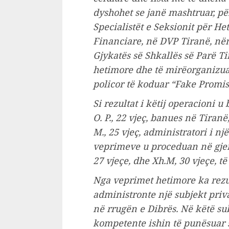
dyshohet se janë mashtruar, për
Specialistët e Seksionit për 
Financiare, në DVP Tiranë, në
Gjykatës së Shkallës së Parë Ti
hetimore dhe të mirëorganizua
policor të koduar “Fake Promis
Si rezultat i këtij operacioni u
O. P., 22 vjeç, banues në Tiranë,
M., 25 vjeç, administratori i një
veprimeve u proceduan në gjendje
27 vjeçe, dhe Xh.M, 30 vjeçe, t
Nga veprimet hetimore ka rezult
administronte një subjekt priva
në rrugën e Dibrës. Në këtë sub
kompetente ishin të punësuar s