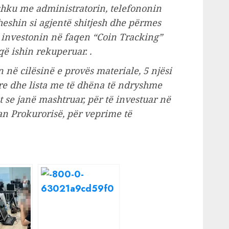
ashku me administratorin, telefononin
heshin si agjentë shitjesh dhe përmes
ë investonin në faqen “Coin Tracking”
ë ishin rekuperuar. .
 në cilësinë e provës materiale, 5 njësi
re dhe lista me të dhëna të ndryshme
t se janë mashtruar, për të investuar në
uan Prokurorisë, për veprime të