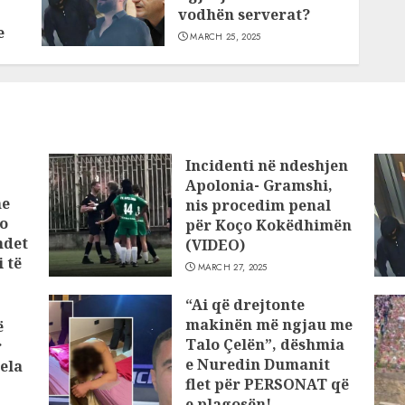
vodhën serverat?
e
MARCH 25, 2025
Incidenti në ndeshjen
Apolonia- Gramshi,
he
nis procedim penal
o
për Koço Kokëdhimën
ndet
(VIDEO)
 të
MARCH 27, 2025
“Ai që drejtonte
makinën më ngjau me
ë
Talo Çelën”, dëshmia
r
e Nuredin Dumanit
ela
flet për PERSONAT që
e plagosën!