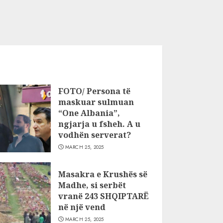
FOTO/ Persona të
maskuar sulmuan
“One Albania”,
ngjarja u fsheh. A u
vodhën serverat?
MARCH 25, 2025
Masakra e Krushës së
Madhe, si serbët
vranë 243 SHQIPTARË
në një vend
MARCH 25, 2025