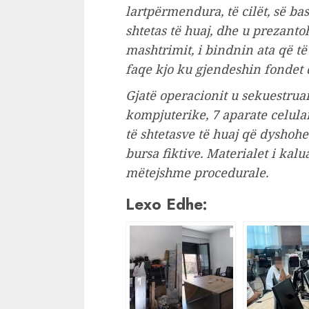
lartpërmendura, të cilët, së b
shtetas të huaj, dhe u prezanto
mashtrimit, i bindnin ata që t
faqe kjo ku gjendeshin fondet q
Gjatë operacionit u sekuestruan
kompjuterike, 7 aparate celula
të shtetasve të huaj që dyshohe
bursa fiktive. Materialet i kal
mëtejshme procedurale.
Lexo Edhe: