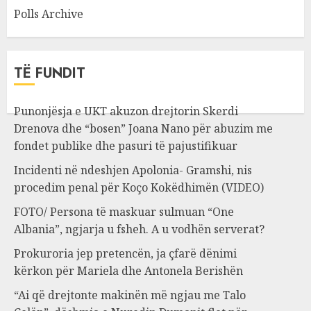
Polls Archive
TË FUNDIT
Punonjësja e UKT akuzon drejtorin Skerdi
Drenova dhe “bosen” Joana Nano për abuzim me
fondet publike dhe pasuri të pajustifikuar
Incidenti në ndeshjen Apolonia- Gramshi, nis
procedim penal për Koço Kokëdhimën (VIDEO)
FOTO/ Persona të maskuar sulmuan “One
Albania”, ngjarja u fsheh. A u vodhën serverat?
Prokuroria jep pretencën, ja çfarë dënimi
kërkon për Mariela dhe Antonela Berishën
“Ai që drejtonte makinën më ngjau me Talo