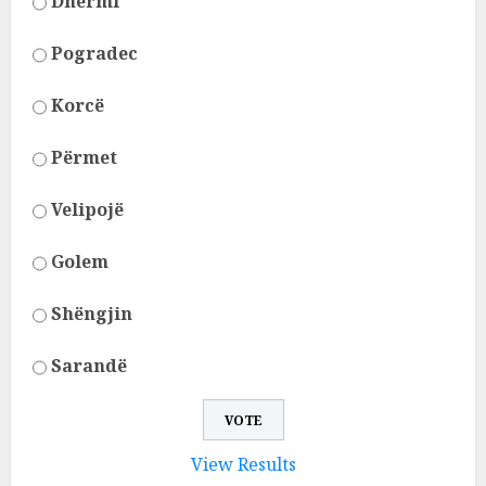
Dhërmi
Pogradec
Korcë
Përmet
Velipojë
Golem
Shëngjin
Sarandë
View Results