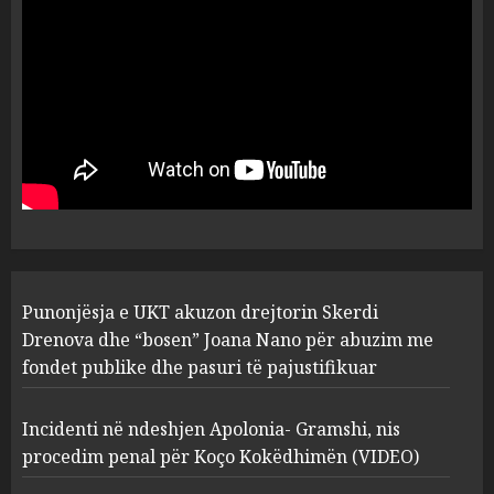
flet për PERSONAT që e
plagosën!
5
MARCH 25, 2025
Punonjësja e UKT akuzon
drejtorin Skerdi Drenova dhe
“bosen” Joana Nano për
abuzim me fondet publike dhe
pasuri të pajustifikuar
1
JULY 24, 2025
Incidenti në ndeshjen
Punonjësja e UKT akuzon drejtorin Skerdi
Apolonia- Gramshi, nis
procedim penal për Koço
Drenova dhe “bosen” Joana Nano për abuzim me
Kokëdhimën (VIDEO)
fondet publike dhe pasuri të pajustifikuar
2
MARCH 27, 2025
Incidenti në ndeshjen Apolonia- Gramshi, nis
procedim penal për Koço Kokëdhimën (VIDEO)
FOTO/ Persona të maskuar
sulmuan “One Albania”,