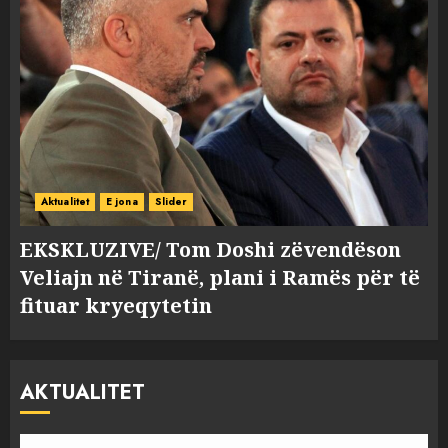
Aktualitet
E jona
Slider
EKSKLUZIVE/ Tom Doshi zëvendëson
Veliajn në Tiranë, plani i Ramës për të
fituar kryeqytetin
AKTUALITET