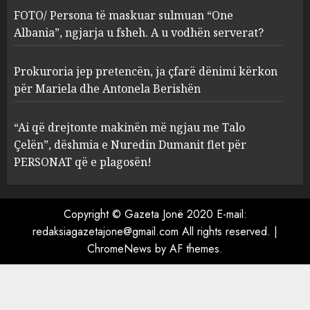
ngjarja u fsheh. A u vodhën
FOTO/ Persona të maskuar sulmuan “One
serverat?
Albania”, ngjarja u fsheh. A u vodhën serverat?
3
MARCH 25, 2025
Prokuroria jep pretencën, ja çfarë dënimi kërkon
Prokuroria jep pretencën, ja
për Mariela dhe Antonela Berishën
çfarë dënimi kërkon për
Mariela dhe Antonela
“Ai që drejtonte makinën më ngjau me Talo
Berishën
Çelën”, dëshmia e Nuredin Dumanit flet për
4
MARCH 25, 2025
PERSONAT që e plagosën!
“Ai që drejtonte makinën më
ngjau me Talo Çelën”,
Copyright © Gazeta Jonë 2020 E-mail:
dëshmia e Nuredin Dumanit
redaksiagazetajone@gmail.com
All rights reserved.
|
flet për PERSONAT që e
ChromeNews
by AF themes.
plagosën!
5
MARCH 25, 2025