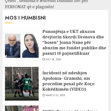
Çelën”, dëshmia e Nuredin Dumanit flet për
PERSONAT që e plagosën!
MOS I HUMBISNI
Punonjësja e UKT akuzon
drejtorin Skerdi Drenova dhe
“bosen” Joana Nano për
abuzim me fondet publike dhe
pasuri të pajustifikuar
JULY 24, 2025
Incidenti në ndeshjen
Apolonia- Gramshi, nis
procedim penal për Koço
Kokëdhimën (VIDEO)
MARCH 27, 2025