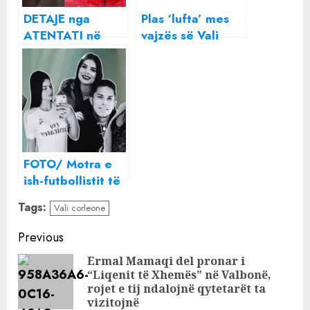
DETAJE nga
Plas ‘lufta’ mes
ATENTATI në
vajzës së Vali
Shkodër/ Nga të
Corleones dhe
shtënat me armë
Morena Tarakut:
zjarri u plagos
Bën seks me
“Noja” i videos
indianë
së famshme!
FOTO/ Motra e
ish-futbollistit të
Fiorentinës,
Tags:
Vali corleone
vritet me armë
zjarri 29-vjeçarja!
Continue
Previous
Reading
Ermal Mamaqi del pronar i
“Liqenit të Xhemës” në Valbonë,
Pre
rojet e tij ndalojnë qytetarët ta
pos
vizitojnë