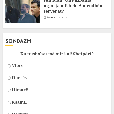
sulmuan “One Albania”,
ngjarja u fsheh. A u vodhën
serverat?
MARCH 25, 2025
SONDAZH
Ku pushohet më mirë në Shqipëri?
Vlorë
Durrës
Himarë
Ksamil