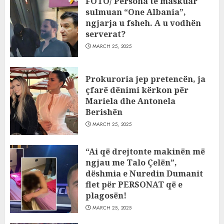
FOTO/ Persona të maskuar
sulmuan “One Albania”,
ngjarja u fsheh. A u vodhën
serverat?
MARCH 25, 2025
Prokuroria jep pretencën, ja
çfarë dënimi kërkon për
Mariela dhe Antonela
Berishën
MARCH 25, 2025
“Ai që drejtonte makinën më
ngjau me Talo Çelën”,
dëshmia e Nuredin Dumanit
flet për PERSONAT që e
plagosën!
MARCH 25, 2025