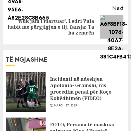
Next
‘Nuk jam i martuar’, Ledri Vula
Next
habit me përgjigjen e tij, fansja: Ta
post:
ha zemrën
TË NGJASHME
Incidenti në ndeshjen
Apolonia- Gramshi, nis
procedim penal për Koço
Kokëdhimën (VIDEO)
MARCH 27, 2025
FOTO/ Persona të maskuar