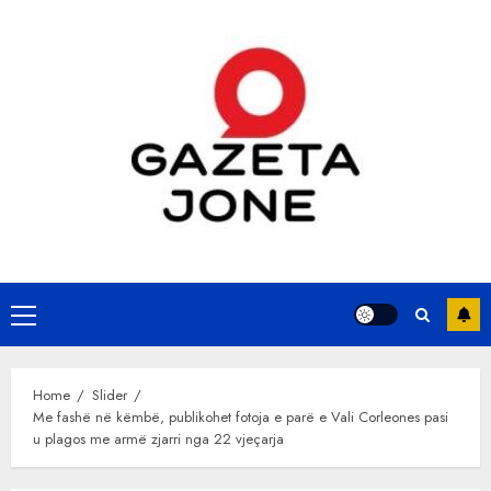
Skip
to
content
Primary
Menu
Home
Slider
Me fashë në këmbë, publikohet fotoja e parë e Vali Corleones pasi
u plagos me armë zjarri nga 22 vjeçarja