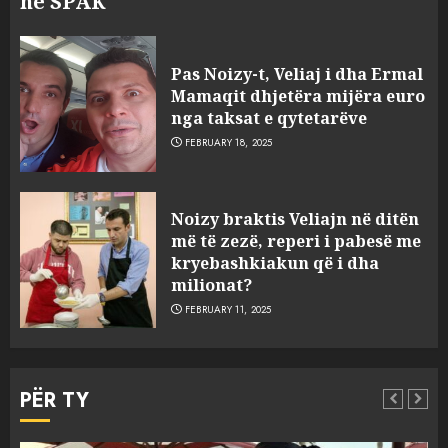
në SPAK
Pas Noizy-t, Veliaj i dha Ermal
Mamaqit dhjetëra mijëra euro
nga taksat e qytetarëve
FEBRUARY 18, 2025
FOTO/ Persona të maskuar
Noizy braktis Veliajn në ditën
sulmuan “One Albania”,
më të zezë, reperi i pabesë me
ngjarja u fsheh. A u vodhën
kryebashkiakun që i dha
serverat?
milionat?
3
MARCH 25, 2025
FEBRUARY 11, 2025
Prokuroria jep pretencën, ja
çfarë dënimi kërkon për
PËR TY
Mariela dhe Antonela
Berishën
MARCH 25, 2025