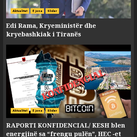
Aktualitet
E jona
Slider
Edi Rama, Kryeministër dhe
kryebashkiak i Tiranës
Aktualitet
E jona
Slider
RAPORTI KONFIDENCIAL/ KESH blen
energjinë sa “frengu pulën”, HEC -et