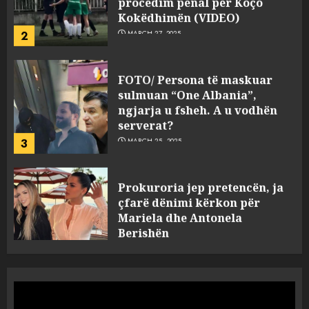
2
MARCH 27, 2025
FOTO/ Persona të maskuar
sulmuan “One Albania”,
ngjarja u fsheh. A u vodhën
serverat?
3
MARCH 25, 2025
Prokuroria jep pretencën, ja
çfarë dënimi kërkon për
Mariela dhe Antonela
Berishën
4
MARCH 25, 2025
“Ai që drejtonte makinën më
ngjau me Talo Çelën”,
dëshmia e Nuredin Dumanit