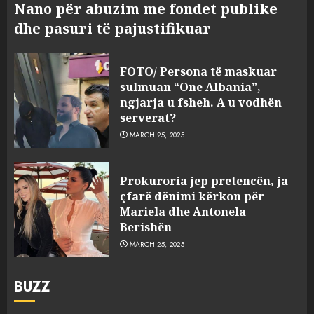
Nano për abuzim me fondet publike
dhe pasuri të pajustifikuar
FOTO/ Persona të maskuar
sulmuan “One Albania”,
ngjarja u fsheh. A u vodhën
serverat?
MARCH 25, 2025
Prokuroria jep pretencën, ja
çfarë dënimi kërkon për
Mariela dhe Antonela
Berishën
MARCH 25, 2025
BUZZ