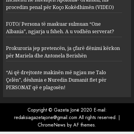
procedim penal për Koço Kokëdhimën (VIDEO)
FOTO/ Persona të maskuar
sulmuan “One Albania”,
ngjarja u fsheh. A u vodhën
FOTO/ Persona të maskuar sulmuan “One
serverat?
Albania”, ngjarja u fsheh. A u vodhën serverat?
3
MARCH 25, 2025
Prokuroria jep pretencën, ja çfarë dënimi kërkon
Prokuroria jep pretencën, ja
për Mariela dhe Antonela Berishën
çfarë dënimi kërkon për
Mariela dhe Antonela
“Ai që drejtonte makinën më ngjau me Talo
Berishën
Çelën”, dëshmia e Nuredin Dumanit flet për
4
MARCH 25, 2025
PERSONAT që e plagosën!
“Ai që drejtonte makinën më
ngjau me Talo Çelën”,
Copyright © Gazeta Jonë 2020 E-mail:
dëshmia e Nuredin Dumanit
redaksiagazetajone@gmail.com
All rights reserved.
|
flet për PERSONAT që e
ChromeNews
by AF themes.
plagosën!
5