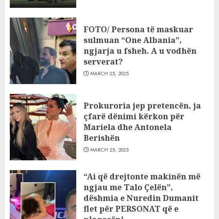
FOTO/ Persona të maskuar
sulmuan “One Albania”,
ngjarja u fsheh. A u vodhën
serverat?
MARCH 25, 2025
Prokuroria jep pretencën, ja
çfarë dënimi kërkon për
Mariela dhe Antonela
Berishën
MARCH 25, 2025
“Ai që drejtonte makinën më
ngjau me Talo Çelën”,
dëshmia e Nuredin Dumanit
flet për PERSONAT që e