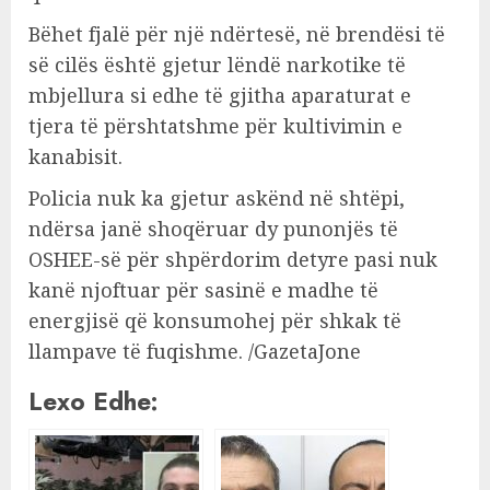
Bëhet fjalë për një ndërtesë, në brendësi të
së cilës është gjetur lëndë narkotike të
mbjellura si edhe të gjitha aparaturat e
tjera të përshtatshme për kultivimin e
kanabisit.
Policia nuk ka gjetur askënd në shtëpi,
ndërsa janë shoqëruar dy punonjës të
OSHEE-së për shpërdorim detyre pasi nuk
kanë njoftuar për sasinë e madhe të
energjisë që konsumohej për shkak të
llampave të fuqishme. /GazetaJone
Lexo Edhe: