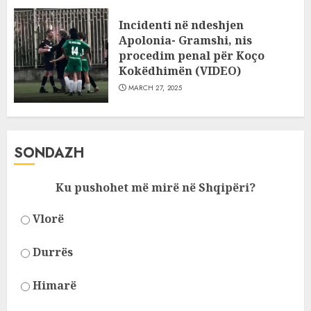
Incidenti në ndeshjen
Apolonia- Gramshi, nis
procedim penal për Koço
Kokëdhimën (VIDEO)
MARCH 27, 2025
SONDAZH
Ku pushohet më mirë në Shqipëri?
Vlorë
Durrës
Himarë