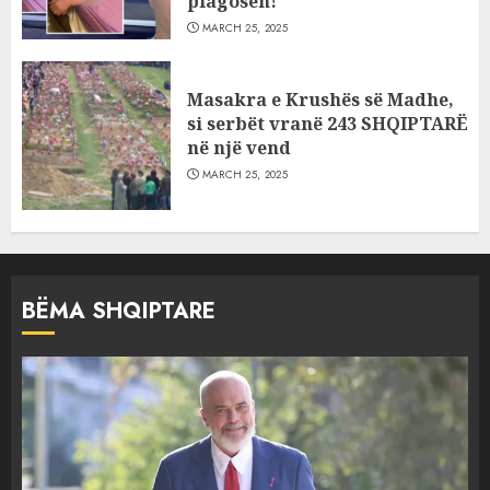
plagosën!
MARCH 25, 2025
Masakra e Krushës së Madhe,
si serbët vranë 243 SHQIPTARË
në një vend
MARCH 25, 2025
BËMA SHQIPTARE