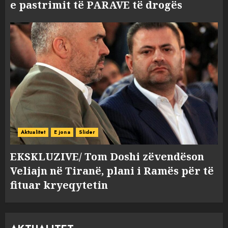
e pastrimit të PARAVE të drogës
Aktualitet
E jona
Slider
EKSKLUZIVE/ Tom Doshi zëvendëson
Veliajn në Tiranë, plani i Ramës për të
fituar kryeqytetin