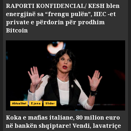
RAPORTI KONFIDENCIAL/ KESH blen
energjinë sa “frengu pulën”, HEC -et
private e përdorin për prodhim
Bitcoin
Aktualitet
E jona
Slider
Koka e mafias italiane, 80 milion euro
në bankën shqiptare! Vendi, lavatriçe