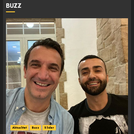
BUZZ
Aktualitet
Buzz
Slider