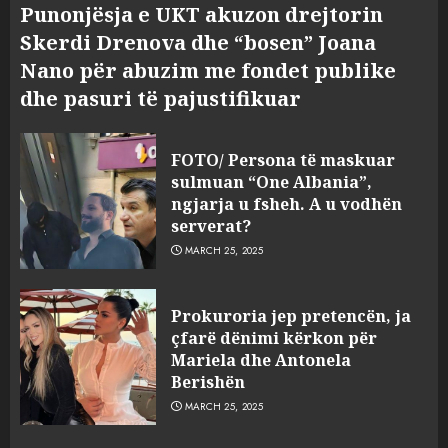
Punonjësja e UKT akuzon drejtorin
Skerdi Drenova dhe “bosen” Joana
Nano për abuzim me fondet publike
dhe pasuri të pajustifikuar
FOTO/ Persona të maskuar
sulmuan “One Albania”,
ngjarja u fsheh. A u vodhën
serverat?
MARCH 25, 2025
Prokuroria jep pretencën, ja
çfarë dënimi kërkon për
Mariela dhe Antonela
Berishën
MARCH 25, 2025