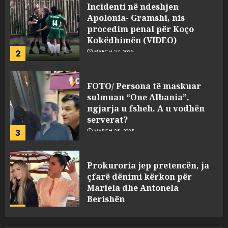
Apolonia- Gramshi, nis
procedim penal për Koço
Kokëdhimën (VIDEO)
2
MARCH 27, 2025
FOTO/ Persona të maskuar
sulmuan “One Albania”,
ngjarja u fsheh. A u vodhën
serverat?
3
MARCH 25, 2025
Prokuroria jep pretencën, ja
çfarë dënimi kërkon për
Mariela dhe Antonela
Berishën
4
MARCH 25, 2025