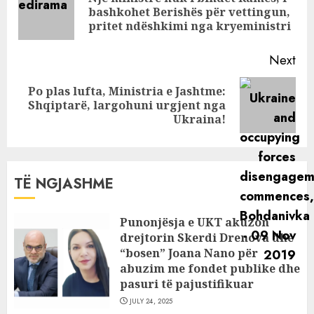
Pre
bashkohet Berishës për vettingun,
pos
pritet ndëshkimi nga kryeministri
Next
Po plas lufta, Ministria e Jashtme:
Next
Shqiptarë, largohuni urgjent nga
post:
Ukraina!
TË NGJASHME
Punonjësja e UKT akuzon
drejtorin Skerdi Drenova dhe
“bosen” Joana Nano për
abuzim me fondet publike dhe
pasuri të pajustifikuar
JULY 24, 2025