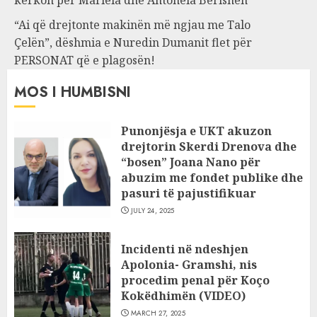
kërkon për Mariela dhe Antonela Berishën
“Ai që drejtonte makinën më ngjau me Talo
Çelën”, dëshmia e Nuredin Dumanit flet për
PERSONAT që e plagosën!
MOS I HUMBISNI
Punonjësja e UKT akuzon
drejtorin Skerdi Drenova dhe
“bosen” Joana Nano për
abuzim me fondet publike dhe
pasuri të pajustifikuar
JULY 24, 2025
Incidenti në ndeshjen
Apolonia- Gramshi, nis
procedim penal për Koço
Kokëdhimën (VIDEO)
MARCH 27, 2025