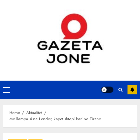
Skip
to
content
Primary
Menu
Home
Aktualitet
Me llampa si në Londër, kapet shtëpi bari në Tiranë