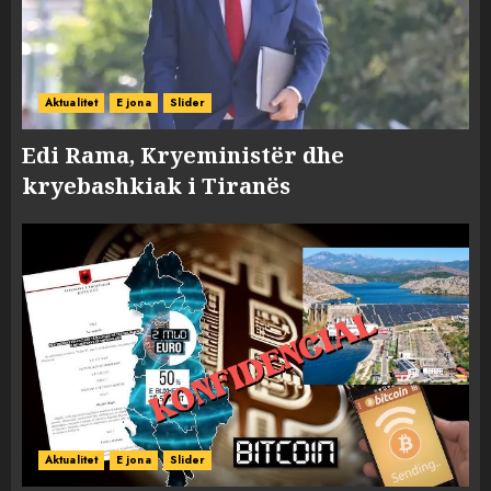
Aktualitet
E jona
Slider
Edi Rama, Kryeministër dhe
kryebashkiak i Tiranës
Aktualitet
E jona
Slider