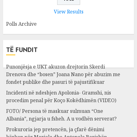
View Results
Polls Archive
TË FUNDIT
Punonjësja e UKT akuzon drejtorin Skerdi
Drenova dhe “bosen” Joana Nano për abuzim me
fondet publike dhe pasuri të pajustifikuar
Incidenti në ndeshjen Apolonia- Gramshi, nis
procedim penal për Koço Kokëdhimën (VIDEO)
FOTO/ Persona të maskuar sulmuan “One
Albania”, ngjarja u fsheh. A u vodhën serverat?
Prokuroria jep pretencën, ja çfarë dënimi