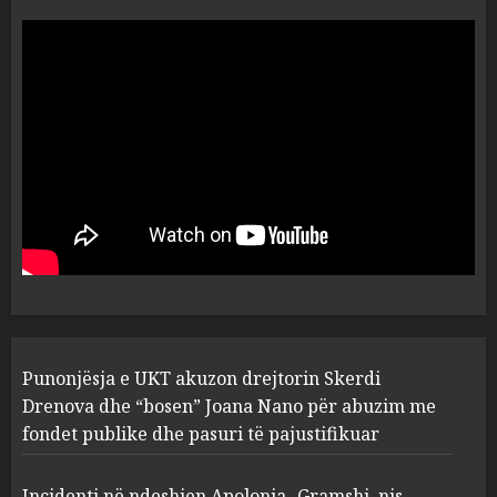
“Ai që drejtonte makinën më
ngjau me Talo Çelën”,
dëshmia e Nuredin Dumanit
flet për PERSONAT që e
plagosën!
5
MARCH 25, 2025
Punonjësja e UKT akuzon
drejtorin Skerdi Drenova dhe
“bosen” Joana Nano për
abuzim me fondet publike dhe
pasuri të pajustifikuar
1
JULY 24, 2025
Incidenti në ndeshjen
Punonjësja e UKT akuzon drejtorin Skerdi
Apolonia- Gramshi, nis
procedim penal për Koço
Drenova dhe “bosen” Joana Nano për abuzim me
Kokëdhimën (VIDEO)
fondet publike dhe pasuri të pajustifikuar
2
MARCH 27, 2025
Incidenti në ndeshjen Apolonia- Gramshi, nis