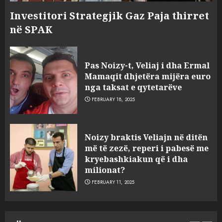
Investitori Strategjik Gaz Paja thirret
në SPAK
Pas Noizy-t, Veliaj i dha Ermal
Mamaqit dhjetëra mijëra euro
nga taksat e qytetarëve
FEBRUARY 18, 2025
FOTO/ Persona të maskuar
Noizy braktis Veliajn në ditën
sulmuan “One Albania”,
më të zezë, reperi i pabesë me
ngjarja u fsheh. A u vodhën
kryebashkiakun që i dha
serverat?
milionat?
3
MARCH 25, 2025
FEBRUARY 11, 2025
Prokuroria jep pretencën, ja
çfarë dënimi kërkon për