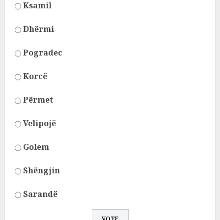
Ksamil
Dhërmi
Pogradec
Korcë
Përmet
Velipojë
Golem
Shëngjin
Sarandë