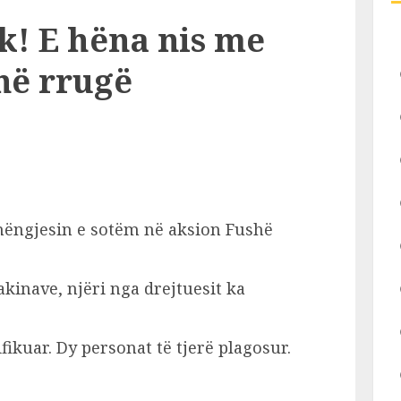
k! E hëna nis me
në rrugë
mëngjesin e sotëm në aksion Fushë
akinave, njëri nga drejtuesit ka
ikuar. Dy personat të tjerë plagosur.