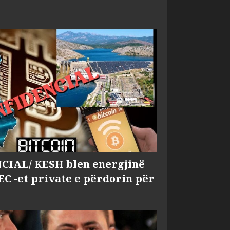
IAL/ KESH blen energjinë
EC -et private e përdorin për