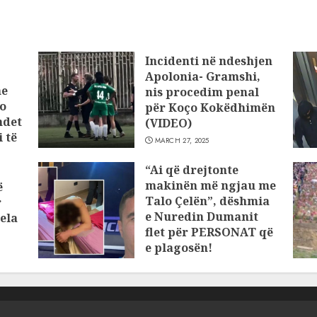
Incidenti në ndeshjen
Apolonia- Gramshi,
he
nis procedim penal
o
për Koço Kokëdhimën
ndet
(VIDEO)
 të
MARCH 27, 2025
“Ai që drejtonte
makinën më ngjau me
ë
Talo Çelën”, dëshmia
r
e Nuredin Dumanit
ela
flet për PERSONAT që
e plagosën!
MARCH 25, 2025