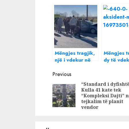
Mëngjes tragjik,
Mëngjes tr
një i vdekur në
dy të vdek
Lushnje
Fier-Tepe
Continue
Previous
Reading
“Standard i dyfishtë
Kulla 41 kate tek
“Kompleksi Dajti” n
tejkalim të planit
vendor