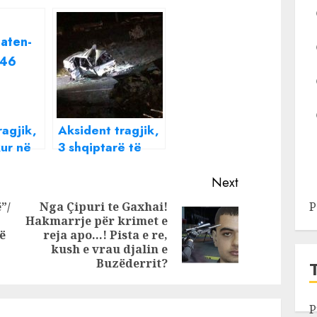
agjik,
Aksident tragjik,
ur në
3 shqiptarë të
lenë
vdekur
Next
”/
Nga Çipuri te Gaxhai!
P
Hakmarrje për krimet e
Previous
Next
ë
reja apo…! Pista e re,
post:
post:
kush e vrau djalin e
Buzëderrit?
P