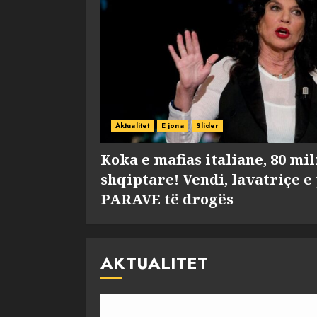
Aktualitet
E jona
Slider
Koka e mafias italiane, 80 mi
shqiptare! Vendi, lavatriçe e
PARAVE të drogës
AKTUALITET