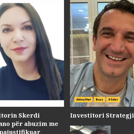
Aktualitet
Buzz
Slider
jtorin Skerdi
Investitori Strategj
Nano për abuzim me
pajustifikuar