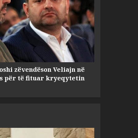
shi zëvendëson Veliajn në
s për të fituar kryeqytetin