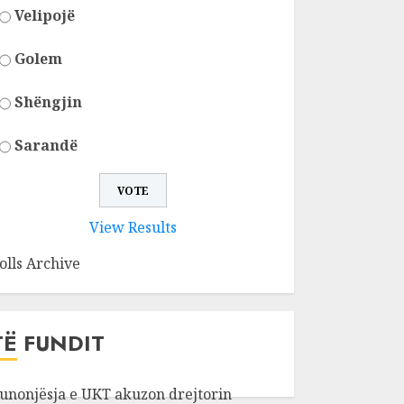
Velipojë
Golem
Shëngjin
Sarandë
View Results
olls Archive
TË FUNDIT
unonjësja e UKT akuzon drejtorin