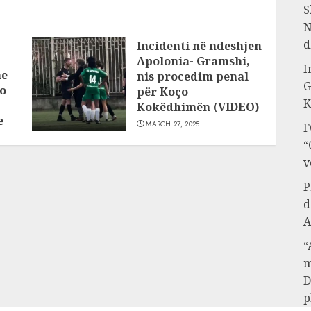
S
N
d
Incidenti në ndeshjen
Apolonia- Gramshi,
I
he
nis procedim penal
G
o
për Koço
K
Kokëdhimën (VIDEO)
e
MARCH 27, 2025
F
“
v
P
d
A
“
m
D
p