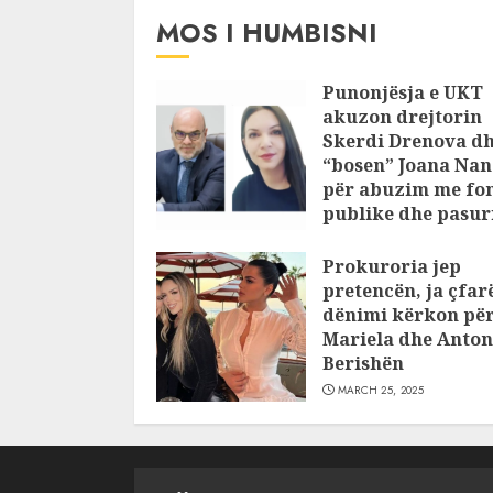
MOS I HUMBISNI
Punonjësja e UKT
akuzon drejtorin
Skerdi Drenova d
“bosen” Joana Nan
për abuzim me fo
publike dhe pasuri
pajustifikuar
Prokuroria jep
JULY 24, 2025
pretencën, ja çfar
dënimi kërkon pë
Mariela dhe Anton
Berishën
MARCH 25, 2025