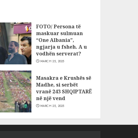
FOTO/ Persona të
maskuar sulmuan
“One Albania”,
ngjarja u fsheh. A u
vodhën serverat?
MARCH 25, 2025
Masakra e Krushës së
Madhe, si serbët
vranë 243 SHQIPTARË
në një vend
MARCH 25, 2025