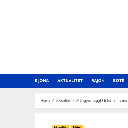
Skip
to
content
E JONA
AKTUALITET
RAJON
BOTË
Home
Aktualitet
Mëngjes tragjik! E hëna nis me
Aktualitet
Slider