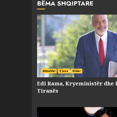
BËMA SHQIPTARE
Aktualitet
E jona
Slider
Edi Rama, Kryeministër dhe 
Tiranës