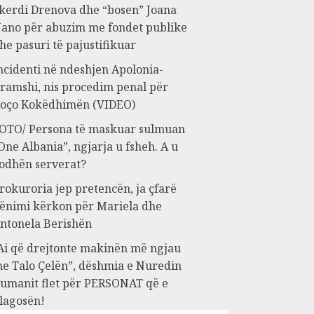
kerdi Drenova dhe “bosen” Joana
ano për abuzim me fondet publike
he pasuri të pajustifikuar
ncidenti në ndeshjen Apolonia-
ramshi, nis procedim penal për
oço Kokëdhimën (VIDEO)
OTO/ Persona të maskuar sulmuan
One Albania”, ngjarja u fsheh. A u
odhën serverat?
rokuroria jep pretencën, ja çfarë
ënimi kërkon për Mariela dhe
ntonela Berishën
Ai që drejtonte makinën më ngjau
e Talo Çelën”, dëshmia e Nuredin
umanit flet për PERSONAT që e
lagosën!