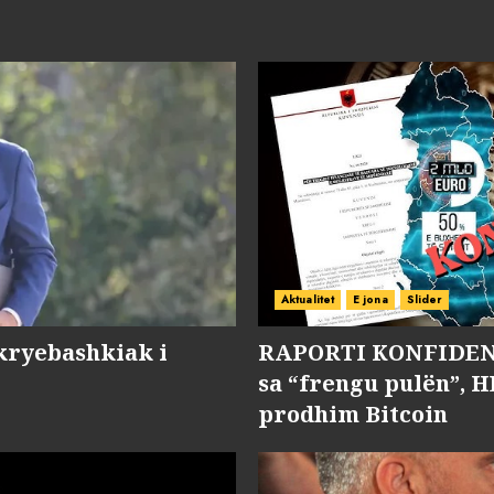
Aktualitet
E jona
Slider
kryebashkiak i
RAPORTI KONFIDENC
sa “frengu pulën”, H
prodhim Bitcoin