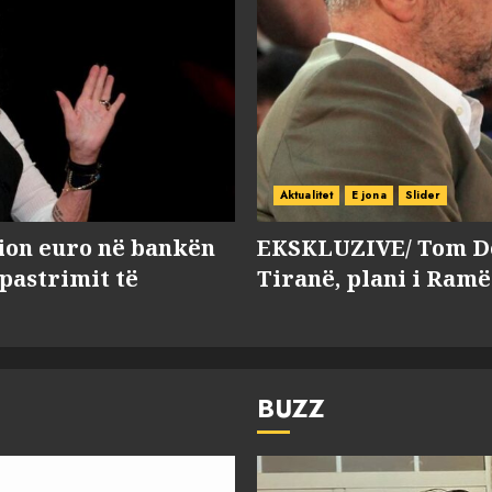
Aktualitet
E jona
Slider
lion euro në bankën
EKSKLUZIVE/ Tom Do
 pastrimit të
Tiranë, plani i Ramë
BUZZ