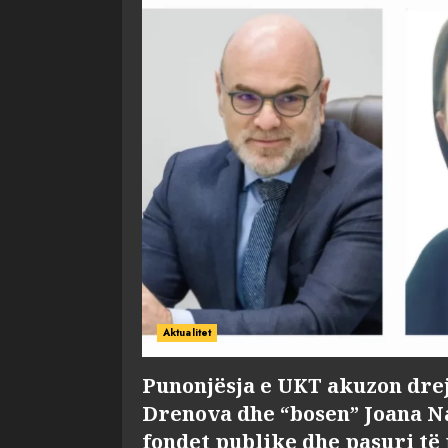
Aktualitet
Punonjësja e UKT akuzon dre
Drenova dhe “bosen” Joana 
fondet publike dhe pasuri të 