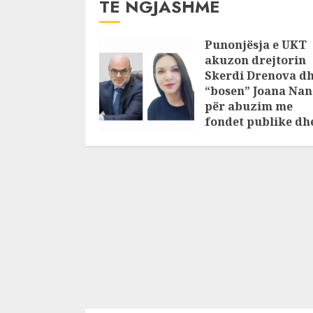
TË NGJASHME
Punonjësja e UKT
akuzon drejtorin
Skerdi Drenova d
“bosen” Joana Nan
për abuzim me
fondet publike dh
pasuri të
pajustifikuar
JULY 24, 2025