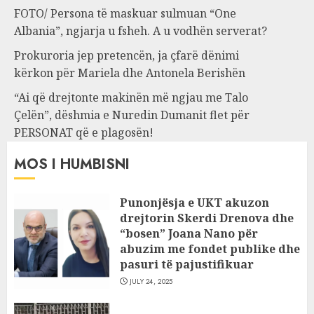
FOTO/ Persona të maskuar sulmuan “One
Albania”, ngjarja u fsheh. A u vodhën serverat?
Prokuroria jep pretencën, ja çfarë dënimi
kërkon për Mariela dhe Antonela Berishën
“Ai që drejtonte makinën më ngjau me Talo
Çelën”, dëshmia e Nuredin Dumanit flet për
PERSONAT që e plagosën!
MOS I HUMBISNI
Punonjësja e UKT akuzon
drejtorin Skerdi Drenova dhe
“bosen” Joana Nano për
abuzim me fondet publike dhe
pasuri të pajustifikuar
JULY 24, 2025