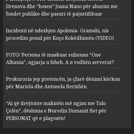
procedim penal për Koço
Drenova dhe “bosen” Joana Nano për abuzim me
Kokëdhimën (VIDEO)
fondet publike dhe pasuri të pajustifikuar
2
MARCH 27, 2025
Incidenti në ndeshjen Apolonia- Gramshi, nis
procedim penal për Koço Kokëdhimën (VIDEO)
FOTO/ Persona të maskuar
sulmuan “One Albania”,
ngjarja u fsheh. A u vodhën
FOTO/ Persona të maskuar sulmuan “One
serverat?
Albania”, ngjarja u fsheh. A u vodhën serverat?
3
MARCH 25, 2025
Prokuroria jep pretencën, ja çfarë dënimi kërkon
Prokuroria jep pretencën, ja
për Mariela dhe Antonela Berishën
çfarë dënimi kërkon për
Mariela dhe Antonela
“Ai që drejtonte makinën më ngjau me Talo
Berishën
Çelën”, dëshmia e Nuredin Dumanit flet për
4
MARCH 25, 2025
PERSONAT që e plagosën!
“Ai që drejtonte makinën më