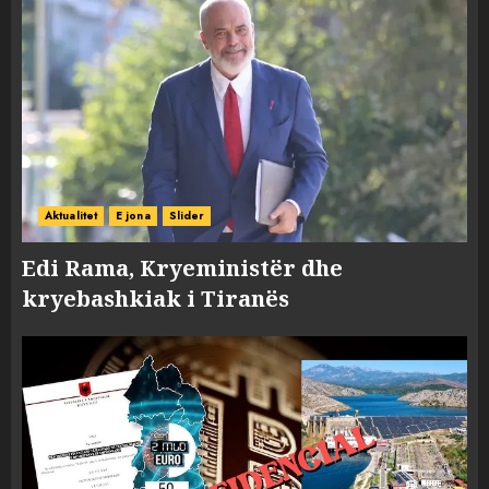
Aktualitet
E jona
Slider
Edi Rama, Kryeministër dhe
kryebashkiak i Tiranës