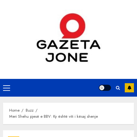
Skip
to
content
Primary
Menu
Home
Buzz
Meri Shehu pjesë e BBV: Ky është viti i kësaj shenje