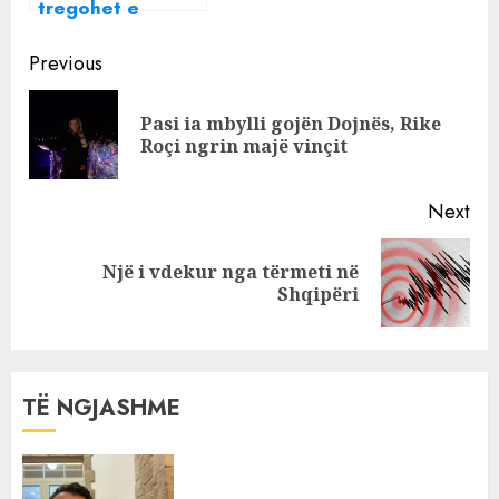
tregohet e
pamëshirshme,
Continue
fati këtë javë i
Previous
ndrin vetëm një
Reading
shenje
Pasi ia mbylli gojën Dojnës, Rike
Pre
Roçi ngrin majë vinçit
pos
Next
Një i vdekur nga tërmeti në
Next
Shqipëri
post:
TË NGJASHME