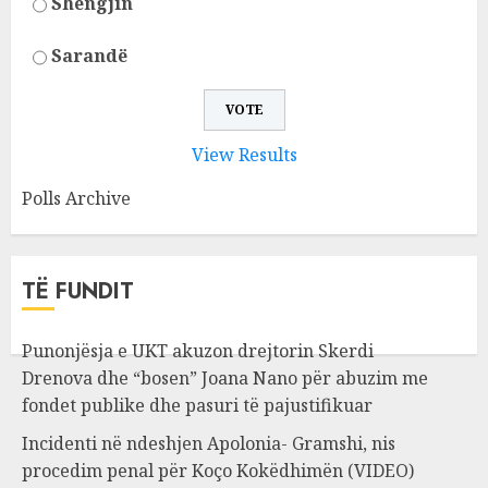
Shëngjin
Sarandë
View Results
Polls Archive
TË FUNDIT
Punonjësja e UKT akuzon drejtorin Skerdi
Drenova dhe “bosen” Joana Nano për abuzim me
fondet publike dhe pasuri të pajustifikuar
Incidenti në ndeshjen Apolonia- Gramshi, nis
procedim penal për Koço Kokëdhimën (VIDEO)