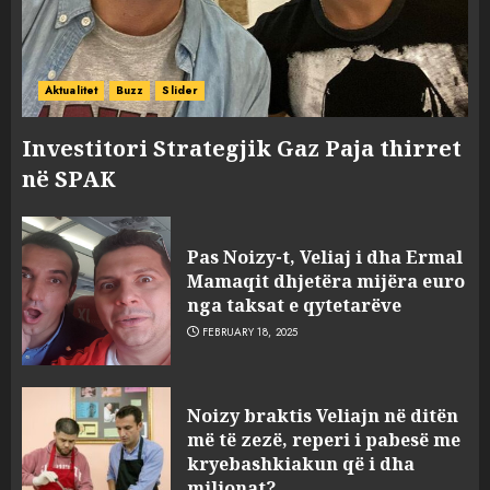
Aktualitet
Buzz
Slider
Investitori Strategjik Gaz Paja thirret
në SPAK
Pas Noizy-t, Veliaj i dha Ermal
Mamaqit dhjetëra mijëra euro
nga taksat e qytetarëve
FEBRUARY 18, 2025
FOTO/ Persona të maskuar
Noizy braktis Veliajn në ditën
sulmuan “One Albania”,
më të zezë, reperi i pabesë me
ngjarja u fsheh. A u vodhën
kryebashkiakun që i dha
serverat?
milionat?