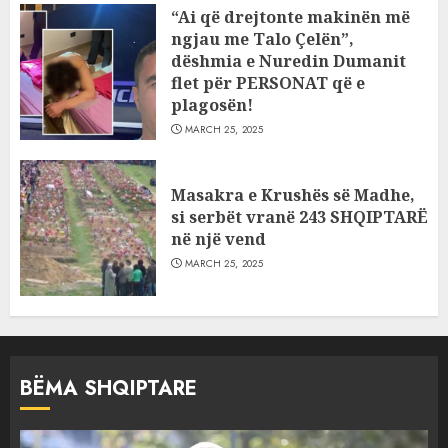
“Ai që drejtonte makinën më
ngjau me Talo Çelën”,
dëshmia e Nuredin Dumanit
flet për PERSONAT që e
plagosën!
MARCH 25, 2025
Masakra e Krushës së Madhe,
si serbët vranë 243 SHQIPTARË
në një vend
MARCH 25, 2025
BËMA SHQIPTARE