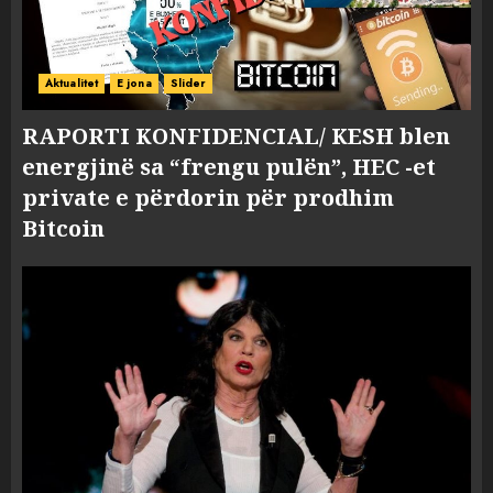
Aktualitet
E jona
Slider
RAPORTI KONFIDENCIAL/ KESH blen
energjinë sa “frengu pulën”, HEC -et
private e përdorin për prodhim
Bitcoin