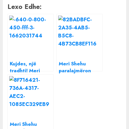
Lexo Edhe:
Kujdes, një
Meri Shehu
tradhti! Meri
paralajmëron
Shehu
këtë shenjë
paralajmëron
horoskopi: Jeta
këtë shenjë
juaj do ndryshojë
horoskopi
Meri Shehu