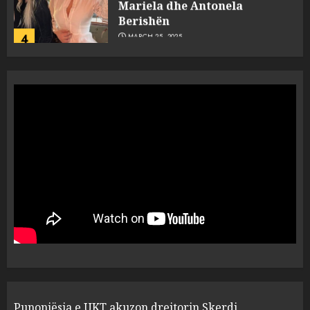
Berishën
4
MARCH 25, 2025
“Ai që drejtonte makinën më
ngjau me Talo Çelën”,
dëshmia e Nuredin Dumanit
flet për PERSONAT që e
plagosën!
5
MARCH 25, 2025
Punonjësja e UKT akuzon
drejtorin Skerdi Drenova dhe
“bosen” Joana Nano për
abuzim me fondet publike dhe
pasuri të pajustifikuar
1
JULY 24, 2025
Incidenti në ndeshjen
Punonjësja e UKT akuzon drejtorin Skerdi
Apolonia- Gramshi, nis