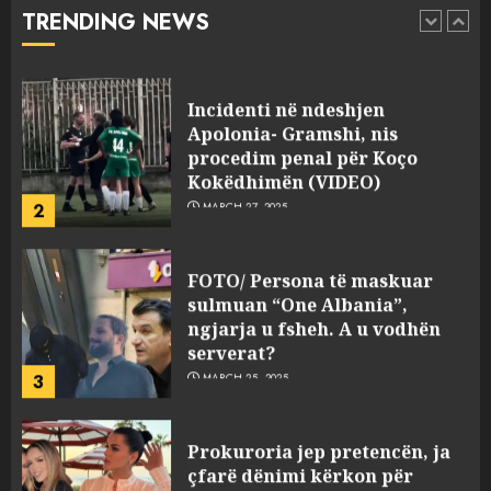
abuzim me fondet publike dhe
TRENDING NEWS
pasuri të pajustifikuar
1
JULY 24, 2025
Incidenti në ndeshjen
Apolonia- Gramshi, nis
procedim penal për Koço
Kokëdhimën (VIDEO)
2
MARCH 27, 2025
FOTO/ Persona të maskuar
sulmuan “One Albania”,
ngjarja u fsheh. A u vodhën
serverat?
3
MARCH 25, 2025
Prokuroria jep pretencën, ja
çfarë dënimi kërkon për
Mariela dhe Antonela