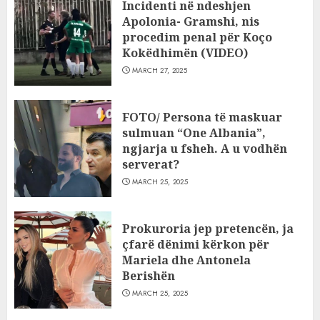
Incidenti në ndeshjen
Apolonia- Gramshi, nis
procedim penal për Koço
Kokëdhimën (VIDEO)
MARCH 27, 2025
FOTO/ Persona të maskuar
sulmuan “One Albania”,
ngjarja u fsheh. A u vodhën
serverat?
MARCH 25, 2025
Prokuroria jep pretencën, ja
çfarë dënimi kërkon për
Mariela dhe Antonela
Berishën
MARCH 25, 2025