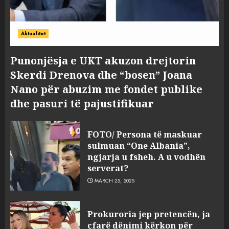
Aktualitet
Punonjësja e UKT akuzon drejtorin
Skerdi Drenova dhe “bosen” Joana
Nano për abuzim me fondet publike
dhe pasuri të pajustifikuar
FOTO/ Persona të maskuar
sulmuan “One Albania”,
ngjarja u fsheh. A u vodhën
serverat?
MARCH 25, 2025
Prokuroria jep pretencën, ja
çfarë dënimi kërkon për