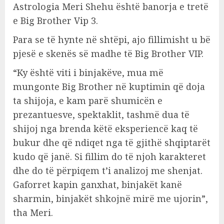
Astrologia Meri Shehu është banorja e tretë
e Big Brother Vip 3.
Para se të hynte në shtëpi, ajo fillimisht u bë
pjesë e skenës së madhe të Big Brother VIP.
“Ky është viti i binjakëve, mua më
mungonte Big Brother në kuptimin që doja
ta shijoja, e kam parë shumicën e
prezantuesve, spektaklit, tashmë dua të
shijoj nga brenda këtë eksperiencë kaq të
bukur dhe që ndiqet nga të gjithë shqiptarët
kudo që janë. Si fillim do të njoh karakteret
dhe do të përpiqem t’i analizoj me shenjat.
Gaforret kapin ganxhat, binjakët kanë
sharmin, binjakët shkojnë mirë me ujorin”,
tha Meri.