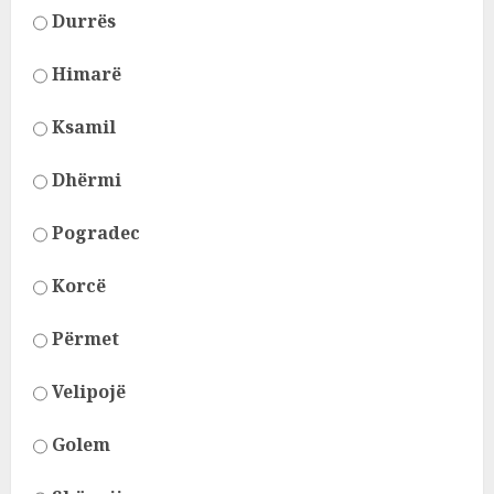
Durrës
Himarë
Ksamil
Dhërmi
Pogradec
Korcë
Përmet
Velipojë
Golem